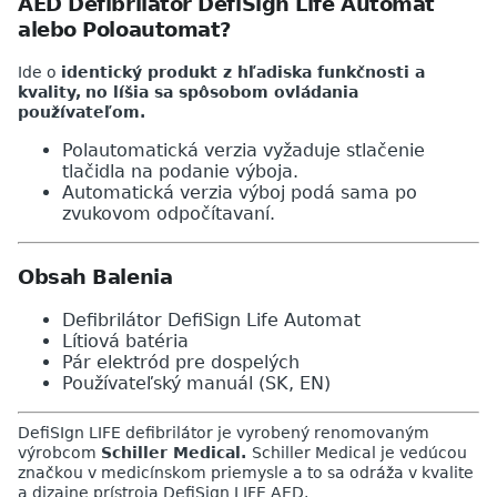
AED Defibrilátor DefiSign Life Automat
alebo Poloautomat?
Ide o
identický produkt z hľadiska funkčnosti a
kvality,
no líšia sa spôsobom ovládania
používateľom.
Polautomatická verzia vyžaduje stlačenie
tlačidla na podanie výboja.
Automatická verzia výboj podá sama po
zvukovom odpočítavaní.
Obsah Balenia
Defibrilátor DefiSign Life Automat
Lítiová batéria
Pár elektród pre dospelých
Používateľský manuál (SK, EN)
DefiSIgn LIFE defibrilátor je vyrobený renomovaným
výrobcom
Schiller Medical.
Schiller Medical je vedúcou
značkou v medicínskom priemysle a to sa odráža v kvalite
a dizajne prístroja DefiSign LIFE AED.