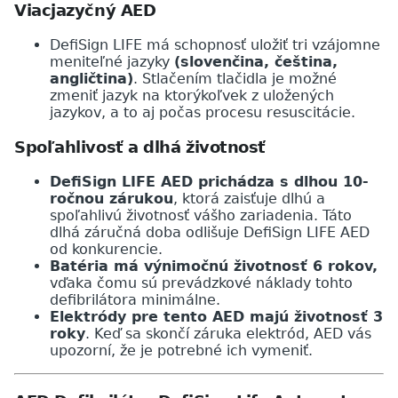
Viacjazyčný AED
DefiSign LIFE má schopnosť uložiť tri vzájomne
meniteľné jazyky
(slovenčina, čeština,
angličtina)
. Stlačením tlačidla je možné
zmeniť jazyk na ktorýkoľvek z uložených
jazykov, a to aj počas procesu resuscitácie.
Spoľahlivosť a dlhá životnosť
DefiSign LIFE AED prichádza s dlhou 10-
ročnou zárukou
, ktorá zaisťuje dlhú a
spoľahlivú životnosť vášho zariadenia. Táto
dlhá záručná doba odlišuje DefiSign LIFE AED
od konkurencie.
Batéria má výnimočnú životnosť 6 rokov,
vďaka čomu sú prevádzkové náklady tohto
defibrilátora minimálne.
Elektródy pre tento AED majú životnosť 3
roky
. Keď sa skončí záruka elektród, AED vás
upozorní, že je potrebné ich vymeniť.