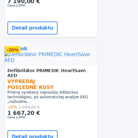
7 190,00 €
Cena s DPH
Detail produktu
Obrázok
-20%
Defibrilátor PRIMEDIC HeartSave
AED
VÝPREDAJ
POSLEDNÉ KUSY
Prístroj vyrobený najnovšou bifázickou
technológiou, po automatickej analýze EKG
„rozhodne...
-20%
2 084,00 €
1 667,20 €
Cena s DPH
Detail produktu