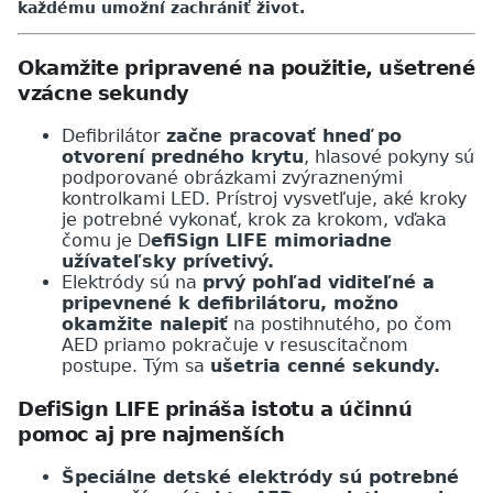
každému umožní zachrániť život.
Okamžite pripravené na použitie, ušetrené
vzácne sekundy
Defibrilátor
začne pracovať hneď po
otvorení predného krytu
, hlasové pokyny sú
podporované obrázkami zvýraznenými
kontrolkami LED. Prístroj vysvetľuje, aké kroky
je potrebné vykonať, krok za krokom, vďaka
čomu je D
efiSign LIFE mimoriadne
užívateľsky prívetivý.
Elektródy sú na
prvý pohľad viditeľné a
pripevnené k defibrilátoru, možno
okamžite nalepiť
na postihnutého, po čom
AED priamo pokračuje v resuscitačnom
postupe. Tým sa
ušetria cenné sekundy.
DefiSign LIFE prináša istotu a účinnú
pomoc aj pre najmenších
Špeciálne detské elektródy sú potrebné