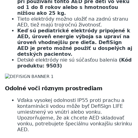
pri používaní tohto AED pre deti vo veku
od 1 do 8 rokov alebo s hmotnosťou
nižšou ako 25 kg.
Tieto elektródy možno uložiť na zadnú stranu
AED, tiež majú trojročnú životnosť.
Keď sú pediatrické elektródy pripojené k
AED, úroveň energie výboja sa upraví na
úroveň vhodnejšiu pre dieťa. DefiSign
AED je preto možné použiť u dospelých aj
detských pacientov.
Detské elektródy nie sú súčasťou balenia
(Kód
produktu: 9503)
Odolné voči rôznym prostrediam
Vďaka vysokej odolnosti IP55 proti prachu a
kontaminácii vodou môže byť DefiSign LIFE
umiestnený vo vnútri alebo vonku.
Upozorňujeme, že ak chcete AED skladovať
vonku, potrebujete špeciálnu vonkajšiu skrinku
AED.