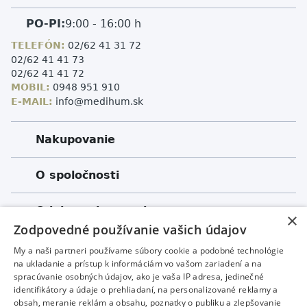
PO-PI:
9:00 - 16:00 h
TELEFÓN:
02/62 41 31 72
02/62 41 41 73
02/62 41 41 72
MOBIL:
0948 951 910
E-MAIL:
info@medihum.sk
Nakupovanie
O spoločnosti
Odoberanie newslettera
×
Zodpovedné používanie vašich údajov
My a naši partneri používame súbory cookie a podobné technológie
Code
na ukladanie a prístup k informáciám vo vašom zariadení a na
spracúvanie osobných údajov, ako je vaša IP adresa, jedinečné
identifikátory a údaje o prehliadaní, na personalizované reklamy a
Emailová adresa
obsah, meranie reklám a obsahu, poznatky o publiku a zlepšovanie