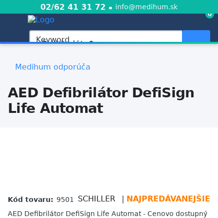
Skočiť na hlavný obsah
02/62 41 31 72
info@medihum.sk
0
Keyword
Medihum odporúča
AED Defibrilátor DefiSign
Life Automat
SCHILLER
NAJPREDÁVANEJŠIE
Kód tovaru:
9501
AED Defibrilátor DefiSign Life Automat - Cenovo dostupný