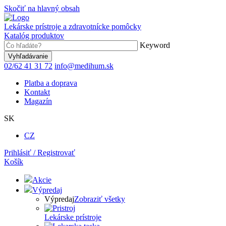
Skočiť na hlavný obsah
Lekárske prístroje a zdravotnícke pomôcky
Katalóg produktov
Keyword
02/62 41 31 72
info@medihum.sk
Platba a doprava
Kontakt
Magazín
SK
CZ
Prihlásiť / Registrovať
Košík
Akcie
Výpredaj
Výpredaj
Zobraziť všetky
Lekárske prístroje