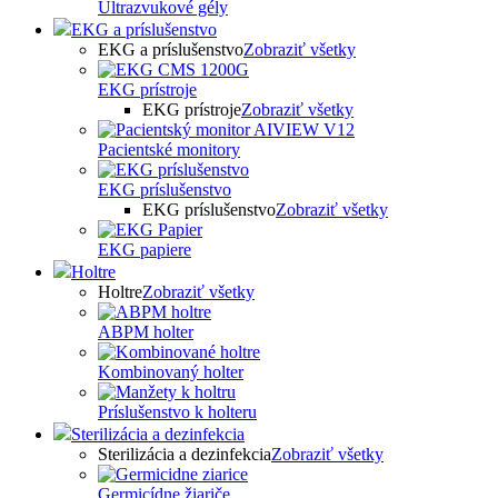
Ultrazvukové gély
EKG a príslušenstvo
EKG a príslušenstvo
Zobraziť všetky
EKG prístroje
EKG prístroje
Zobraziť všetky
Pacientské monitory
EKG príslušenstvo
EKG príslušenstvo
Zobraziť všetky
EKG papiere
Holtre
Holtre
Zobraziť všetky
ABPM holter
Kombinovaný holter
Príslušenstvo k holteru
Sterilizácia a dezinfekcia
Sterilizácia a dezinfekcia
Zobraziť všetky
Germicídne žiariče