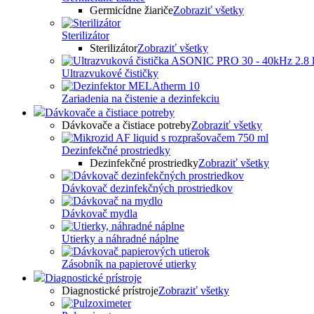
Germicídne žiariče
Zobraziť všetky
Sterilizátor
Sterilizátor
Zobraziť všetky
Ultrazvukové čističky
Zariadenia na čistenie a dezinfekciu
Dávkovače a čistiace potreby
Dávkovače a čistiace potreby
Zobraziť všetky
Dezinfekčné prostriedky
Dezinfekčné prostriedky
Zobraziť všetky
Dávkovač dezinfekčných prostriedkov
Dávkovač mydla
Utierky a náhradné náplne
Zásobník na papierové utierky
Diagnostické prístroje
Diagnostické prístroje
Zobraziť všetky