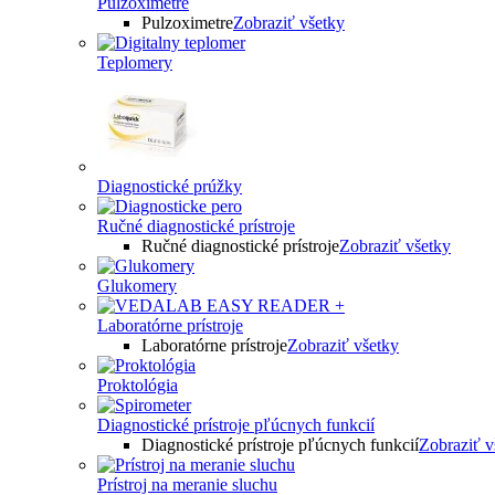
Pulzoximetre
Pulzoximetre
Zobraziť všetky
Teplomery
Diagnostické prúžky
Ručné diagnostické prístroje
Ručné diagnostické prístroje
Zobraziť všetky
Glukomery
Laboratórne prístroje
Laboratórne prístroje
Zobraziť všetky
Proktológia
Diagnostické prístroje pľúcnych funkcií
Diagnostické prístroje pľúcnych funkcií
Zobraziť v
Prístroj na meranie sluchu