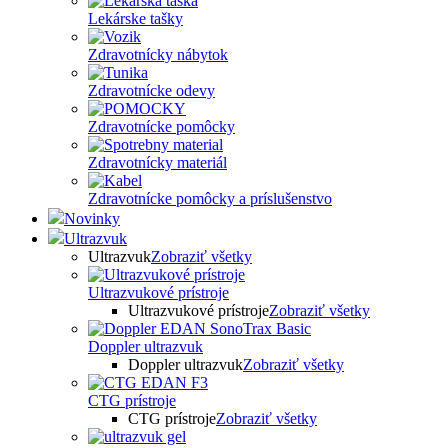
Lekárske tašky
Zdravotnícky nábytok
Zdravotnícke odevy
Zdravotnícke pomôcky
Zdravotnícky materiál
Zdravotnícke pomôcky a príslušenstvo
Novinky
Ultrazvuk
Ultrazvuk
Zobraziť všetky
Ultrazvukové prístroje
Ultrazvukové prístroje
Zobraziť všetky
Doppler ultrazvuk
Doppler ultrazvuk
Zobraziť všetky
CTG prístroje
CTG prístroje
Zobraziť všetky