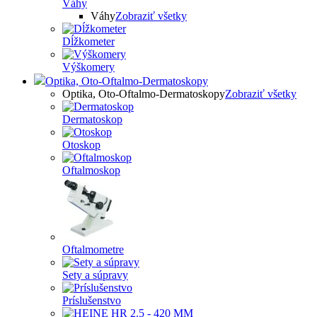
Váhy
Váhy
Zobraziť všetky
Dĺžkometer
Výškomery
Optika, Oto-Oftalmo-Dermatoskopy
Optika, Oto-Oftalmo-Dermatoskopy
Zobraziť všetky
Dermatoskop
Otoskop
Oftalmoskop
Oftalmometre
Sety a súpravy
Príslušenstvo