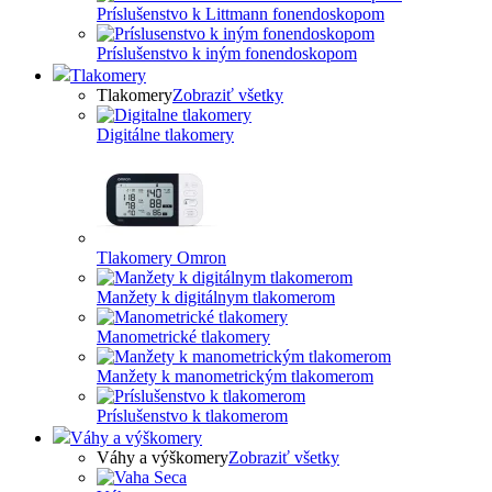
Príslušenstvo k Littmann fonendoskopom
Príslušenstvo k iným fonendoskopom
Tlakomery
Tlakomery
Zobraziť všetky
Digitálne tlakomery
Tlakomery Omron
Manžety k digitálnym tlakomerom
Manometrické tlakomery
Manžety k manometrickým tlakomerom
Príslušenstvo k tlakomerom
Váhy a výškomery
Váhy a výškomery
Zobraziť všetky