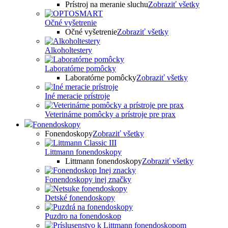
Prístroj na meranie sluchu
Zobraziť všetky
Očné vyšetrenie
Očné vyšetrenie
Zobraziť všetky
Alkoholtestery
Laboratórne pomôcky
Laboratórne pomôcky
Zobraziť všetky
Iné meracie prístroje
Veterinárne pomôcky a prístroje pre prax
Fonendoskopy
Fonendoskopy
Zobraziť všetky
Littmann fonendoskopy
Littmann fonendoskopy
Zobraziť všetky
Fonendoskopy inej značky
Detské fonendoskopy
Puzdro na fonendoskop