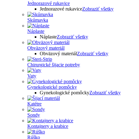
Jednorazové rukavice
Jednorazové rukavice
Zobraziť všetky
Skúmavka
Náplaste
Náplaste
Zobraziť všetky
Obväzový materiál
Obväzový materiál
Zobraziť všetky
Chirurgické šijacie potreby
Vaty
Gynekologické pomôcky
Gynekologické pomôcky
Zobraziť všetky
Katétre
Sondy
Kontajnery a krabice
Rúško