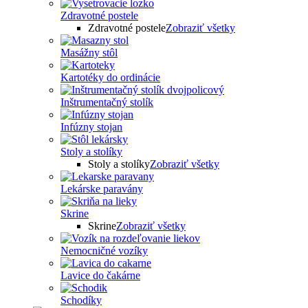
Zdravotné postele
Zdravotné postele
Zobraziť všetky
Masážny stôl
Kartotéky do ordinácie
Inštrumentačný stolík
Infúzny stojan
Stoly a stolíky
Stoly a stolíky
Zobraziť všetky
Lekárske paravány
Skrine
Skrine
Zobraziť všetky
Nemocničné vozíky
Lavice do čakárne
Schodíky