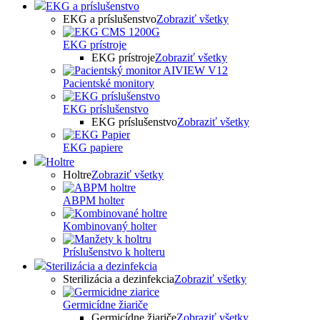
EKG a príslušenstvo
EKG a príslušenstvo
Zobraziť všetky
EKG prístroje
EKG prístroje
Zobraziť všetky
Pacientské monitory
EKG príslušenstvo
EKG príslušenstvo
Zobraziť všetky
EKG papiere
Holtre
Holtre
Zobraziť všetky
ABPM holter
Kombinovaný holter
Príslušenstvo k holteru
Sterilizácia a dezinfekcia
Sterilizácia a dezinfekcia
Zobraziť všetky
Germicídne žiariče
Germicídne žiariče
Zobraziť všetky