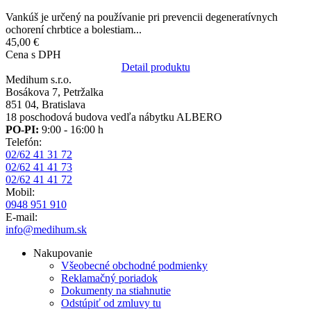
Vankúš je určený na používanie pri prevencii degeneratívnych
ochorení chrbtice a bolestiam...
45,00 €
Cena s DPH
Detail produktu
Medihum s.r.o.
Bosákova 7, Petržalka
851 04, Bratislava
18 poschodová budova vedľa nábytku ALBERO
PO-PI:
9:00 - 16:00 h
Telefón:
02/62 41 31 72
02/62 41 41 73
02/62 41 41 72
Mobil:
0948 951 910
E-mail:
info@medihum.sk
Nakupovanie
Všeobecné obchodné podmienky
Reklamačný poriadok
Dokumenty na stiahnutie
Odstúpiť od zmluvy tu