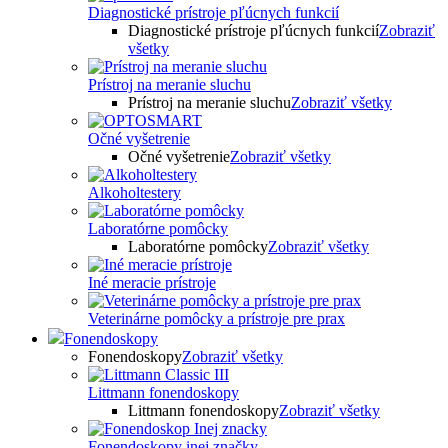
Diagnostické prístroje pľúcnych funkcií
Diagnostické prístroje pľúcnych funkcií
Zobraziť
všetky
Prístroj na meranie sluchu
Prístroj na meranie sluchu
Zobraziť všetky
Očné vyšetrenie
Očné vyšetrenie
Zobraziť všetky
Alkoholtestery
Laboratórne pomôcky
Laboratórne pomôcky
Zobraziť všetky
Iné meracie prístroje
Veterinárne pomôcky a prístroje pre prax
Fonendoskopy
Fonendoskopy
Zobraziť všetky
Littmann fonendoskopy
Littmann fonendoskopy
Zobraziť všetky
Fonendoskopy inej značky