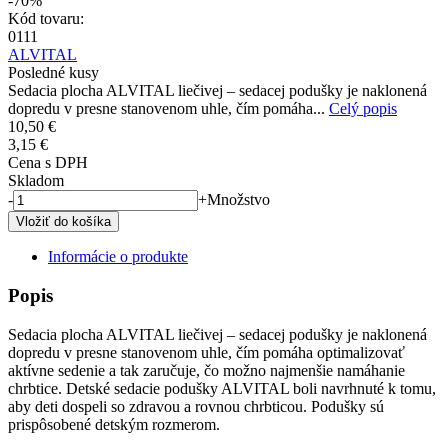
-70%
Kód tovaru:
0111
ALVITAL
Posledné kusy
Sedacia plocha ALVITAL liečivej – sedacej podušky je naklonená
dopredu v presne stanovenom uhle, čím pomáha...
Celý popis
10,50 €
3,15 €
Cena s DPH
Skladom
-
+
Množstvo
Informácie o produkte
Popis
Sedacia plocha ALVITAL liečivej – sedacej podušky je naklonená
dopredu v presne stanovenom uhle, čím pomáha optimalizovať
aktívne sedenie a tak zaručuje, čo možno najmenšie namáhanie
chrbtice. Detské sedacie podušky ALVITAL boli navrhnuté k tomu,
aby deti dospeli so zdravou a rovnou chrbticou. Podušky sú
prispôsobené detským rozmerom.