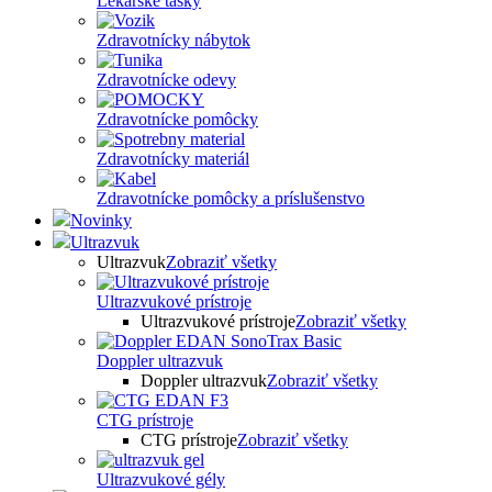
Lekárske tašky
Zdravotnícky nábytok
Zdravotnícke odevy
Zdravotnícke pomôcky
Zdravotnícky materiál
Zdravotnícke pomôcky a príslušenstvo
Novinky
Ultrazvuk
Ultrazvuk
Zobraziť všetky
Ultrazvukové prístroje
Ultrazvukové prístroje
Zobraziť všetky
Doppler ultrazvuk
Doppler ultrazvuk
Zobraziť všetky
CTG prístroje
CTG prístroje
Zobraziť všetky
Ultrazvukové gély