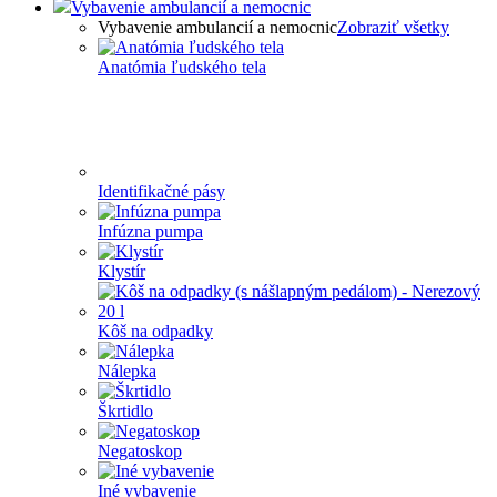
Vybavenie ambulancií a nemocnic
Vybavenie ambulancií a nemocnic
Zobraziť všetky
Anatómia ľudského tela
Identifikačné pásy
Infúzna pumpa
Klystír
Kôš na odpadky
Nálepka
Škrtidlo
Negatoskop
Iné vybavenie