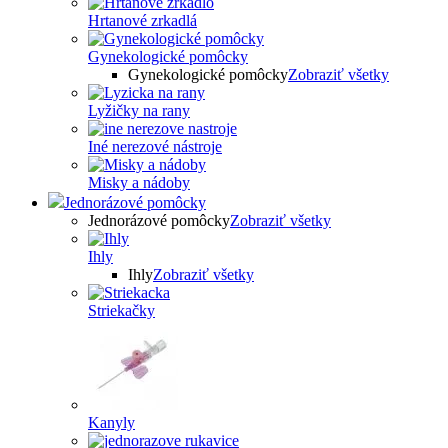
Hrtanové zrkadlá
Gynekologické pomôcky
Gynekologické pomôcky
Zobraziť všetky
Lyžičky na rany
Iné nerezové nástroje
Misky a nádoby
Jednorázové pomôcky
Jednorázové pomôcky
Zobraziť všetky
Ihly
Ihly
Zobraziť všetky
Striekačky
Kanyly