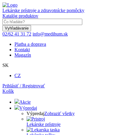
Skočiť
na
Lekárske prístroje a zdravotnícke pomôcky
hlavný
Katalóg produktov
obsah
Keyword
02/62 41 31 72
info@medihum.sk
Platba a doprava
Kontakt
Magazín
SK
CZ
Prihlásiť / Registrovať
Košík
Akcie
Výpredaj
Výpredaj
Zobraziť všetky
Lekárske prístroje