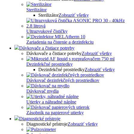
Sterilizátor
Sterilizátor
Zobraziť všetky
Ultrazvukové čističky
Zariadenia na čistenie a dezinfekciu
Dávkovače a čistiace potreby
Dávkovače a čistiace potreby
Zobraziť všetky
Dezinfekčné prostriedky
Dezinfekčné prostriedky
Zobraziť všetky
Dávkovač dezinfekčných prostriedkov
Dávkovač mydla
Utierky a náhradné náplne
Zásobník na papierové utierky
Diagnostické prístroje
Diagnostické prístroje
Zobraziť všetky