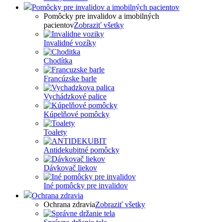
Pomôcky pre invalidov a imobilných pacientov
Pomôcky pre invalidov a imobilných
pacientov
Zobraziť všetky
Invalidné vozíky
Chodítka
Francúzske barle
Vychádzkové palice
Kúpelňové pomôcky
Toalety
Antidekubitné pomôcky
Dávkovač liekov
Iné pomôcky pre invalidov
Ochrana zdravia
Ochrana zdravia
Zobraziť všetky