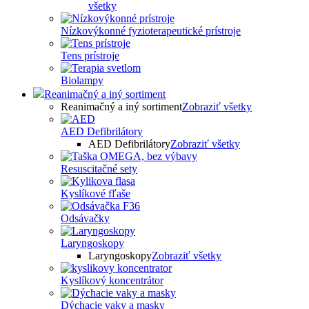
všetky
Nízkovýkonné fyzioterapeutické prístroje
Tens prístroje
Biolampy
Reanimačný a iný sortiment
Reanimačný a iný sortiment
Zobraziť všetky
AED Defibrilátory
AED Defibrilátory
Zobraziť všetky
Resuscitačné sety
Kyslíkové fľaše
Odsávačky
Laryngoskopy
Laryngoskopy
Zobraziť všetky
Kyslíkový koncentrátor
Dýchacie vaky a masky