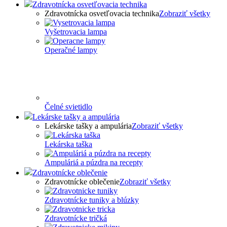
Zdravotnícka osvetľovacia technika
Zdravotnícka osvetľovacia technika
Zobraziť všetky
Vyšetrovacia lampa
Operačné lampy
Čelné svietidlo
Lekárske tašky a ampulária
Lekárske tašky a ampulária
Zobraziť všetky
Lekárska taška
Ampuláriá a púzdra na recepty
Zdravotnícke oblečenie
Zdravotnícke oblečenie
Zobraziť všetky
Zdravotnícke tuniky a blúzky
Zdravotnícke tričká