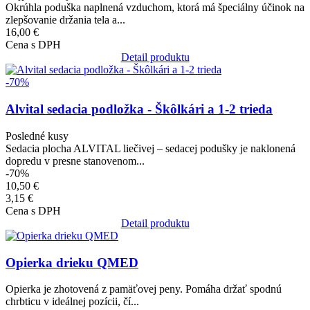
Okrúhla poduška naplnená vzduchom, ktorá má špeciálny účinok na
zlepšovanie držania tela a...
16,00 €
Cena s DPH
Detail produktu
Obrázok
-70%
Alvital sedacia podložka - Škôlkári a 1-2 trieda
Posledné kusy
Sedacia plocha ALVITAL liečivej – sedacej podušky je naklonená
dopredu v presne stanovenom...
-70%
10,50 €
3,15 €
Cena s DPH
Detail produktu
Obrázok
Opierka drieku QMED
Opierka je zhotovená z pamäťovej peny. Pomáha držať spodnú
chrbticu v ideálnej pozícii, čí...