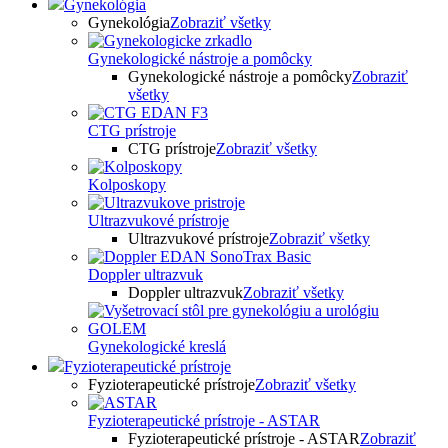
Gynekológia
Gynekológia
Zobraziť všetky
Gynekologické nástroje a pomôcky
Gynekologické nástroje a pomôcky
Zobraziť
všetky
CTG prístroje
CTG prístroje
Zobraziť všetky
Kolposkopy
Ultrazvukové prístroje
Ultrazvukové prístroje
Zobraziť všetky
Doppler ultrazvuk
Doppler ultrazvuk
Zobraziť všetky
Gynekologické kreslá
Fyzioterapeutické prístroje
Fyzioterapeutické prístroje
Zobraziť všetky
Fyzioterapeutické prístroje - ASTAR
Fyzioterapeutické prístroje - ASTAR
Zobraziť