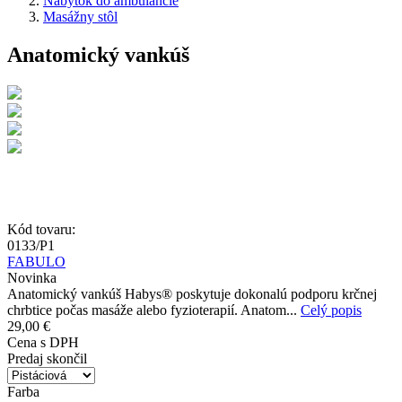
Nábytok do ambulancie
Masážny stôl
Anatomický vankúš
Kód tovaru:
0133/P1
FABULO
Novinka
Anatomický vankúš Habys® poskytuje dokonalú podporu krčnej
chrbtice počas masáže alebo fyzioterapií. Anatom...
Celý popis
29,00 €
Cena s DPH
Predaj skončil
Farba