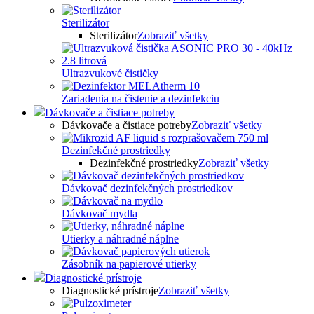
Sterilizátor
Sterilizátor
Zobraziť všetky
Ultrazvukové čističky
Zariadenia na čistenie a dezinfekciu
Dávkovače a čistiace potreby
Dávkovače a čistiace potreby
Zobraziť všetky
Dezinfekčné prostriedky
Dezinfekčné prostriedky
Zobraziť všetky
Dávkovač dezinfekčných prostriedkov
Dávkovač mydla
Utierky a náhradné náplne
Zásobník na papierové utierky
Diagnostické prístroje
Diagnostické prístroje
Zobraziť všetky