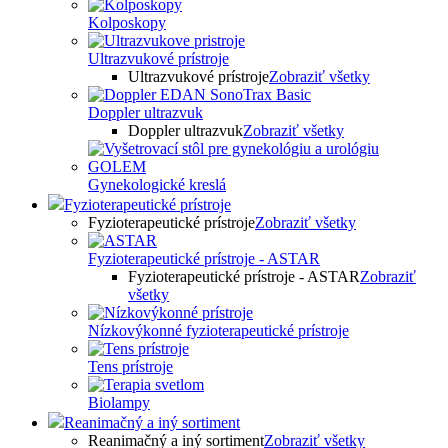
Kolposkopy
Ultrazvukové prístroje
Ultrazvukové prístroje
Zobraziť všetky
Doppler ultrazvuk
Doppler ultrazvuk
Zobraziť všetky
Gynekologické kreslá
Fyzioterapeutické prístroje
Fyzioterapeutické prístroje
Zobraziť všetky
Fyzioterapeutické prístroje - ASTAR
Fyzioterapeutické prístroje - ASTAR
Zobraziť
všetky
Nízkovýkonné fyzioterapeutické prístroje
Tens prístroje
Biolampy
Reanimačný a iný sortiment
Reanimačný a iný sortiment
Zobraziť všetky