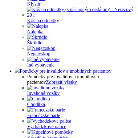
Klystír
Kôš na odpadky
Nálepka
Škrtidlo
Negatoskop
Iné vybavenie
Pomôcky pre invalidov a imobilných pacientov
Pomôcky pre invalidov a imobilných
pacientov
Zobraziť všetky
Invalidné vozíky
Chodítka
Francúzske barle
Vychádzkové palice
Kúpelňové pomôcky