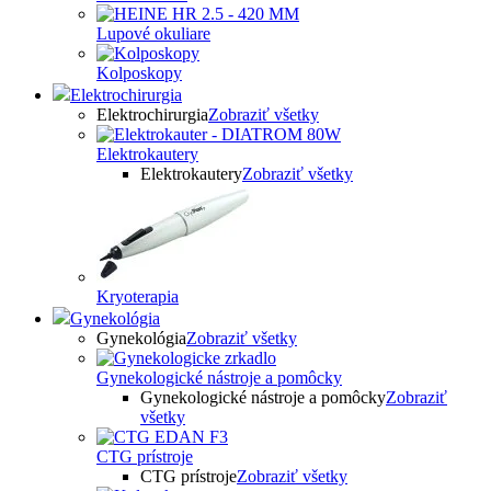
Lupové okuliare
Kolposkopy
Elektrochirurgia
Elektrochirurgia
Zobraziť všetky
Elektrokautery
Elektrokautery
Zobraziť všetky
Kryoterapia
Gynekológia
Gynekológia
Zobraziť všetky
Gynekologické nástroje a pomôcky
Gynekologické nástroje a pomôcky
Zobraziť
všetky
CTG prístroje
CTG prístroje
Zobraziť všetky