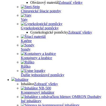
Obväzový materiál
Zobraziť všetky
Chirurgické šijacie potreby
Vaty
Gynekologické pomôcky
Gynekologické pomôcky
Zobraziť všetky
Katétre
Sondy
Kontajnery a krabice
Rúško
Ďalšie jednorázové pomôcky
Inhalátor
Inhalátor
Zobraziť všetky
Kompresový inhalátor
Iné inhalátory