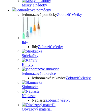
Misky a nádoby
Jednorázové pomôcky
Jednorázové pomôcky
Zobraziť všetky
Ihly
Ihly
Zobraziť všetky
Striekačky
Kanyly
Jednorazové rukavice
Jednorazové rukavice
Zobraziť všetky
Skúmavka
Náplaste
Náplaste
Zobraziť všetky
Obväzový materiál