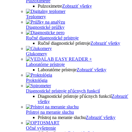
Pulzoximetre
Pulzoximetre
Zobraziť všetky
Teplomery
Diagnostické prúžky
Ručné diagnostické prístroje
Ručné diagnostické prístroje
Zobraziť všetky
Glukomery
Laboratórne prístroje
Laboratórne prístroje
Zobraziť všetky
Proktológia
Diagnostické prístroje pľúcnych funkcií
Diagnostické prístroje pľúcnych funkcií
Zobraziť
všetky
Prístroj na meranie sluchu
Prístroj na meranie sluchu
Zobraziť všetky
Očné vyšetrenie