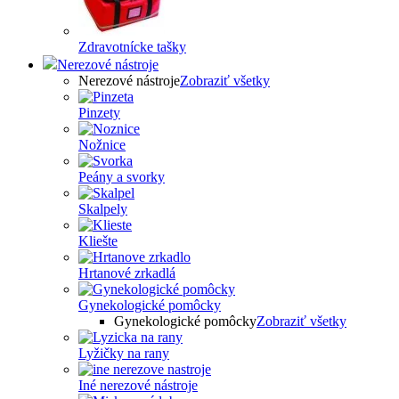
Zdravotnícke tašky
Nerezové nástroje
Nerezové nástroje
Zobraziť všetky
Pinzety
Nožnice
Peány a svorky
Skalpely
Kliešte
Hrtanové zrkadlá
Gynekologické pomôcky
Gynekologické pomôcky
Zobraziť všetky
Lyžičky na rany
Iné nerezové nástroje