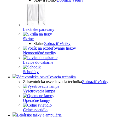
Stoly a stolíky
Zobraziť všetky
Lekárske paravány
Skrine
Skrine
Zobraziť všetky
Nemocničné vozíky
Lavice do čakárne
Schodíky
Zdravotnícka osvetľovacia technika
Zdravotnícka osvetľovacia technika
Zobraziť všetky
Vyšetrovacia lampa
Operačné lampy
Čelné svietidlo
Lekárske tašky a ampulária