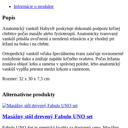
Informácie o produkte
Popis
Anatomický vankúš Habys® poskytuje dokonalú podporu krčnej
chrbtice počas masáže alebo fyzioterapií. Anatomicky tvarovaný
vankúš prináša uvoľnenú a nerušenú relaxáciu a je vhodný pri
ležaní na boku i na chrbte.
Ortopedický vankúš vďaka špeciálnemu tvaru zaisťuje rovnomerné
rozloženie tlaku a znižuje napätie krčného svalstva. Počas ležania
zostáva oblasť krku a ramena v správnej polohe, lebo anatomický
vankúš vypĺňa priestor medzi krkom a ramenom.
Rozmer: 32 x 30 x 7,5 cm
Alternatívne produkty
Obrázok
Masážny stôl drevený Fabulo UNO set
Fabulo UNO Set je americká kvalita za dostupnú cenu. Masážny