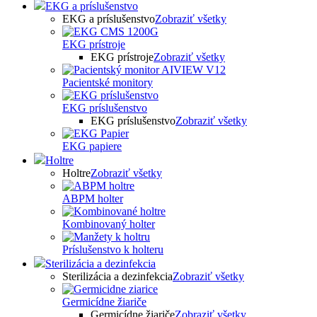
EKG a príslušenstvo
EKG a príslušenstvo
Zobraziť všetky
EKG prístroje
EKG prístroje
Zobraziť všetky
Pacientské monitory
EKG príslušenstvo
EKG príslušenstvo
Zobraziť všetky
EKG papiere
Holtre
Holtre
Zobraziť všetky
ABPM holter
Kombinovaný holter
Príslušenstvo k holteru
Sterilizácia a dezinfekcia
Sterilizácia a dezinfekcia
Zobraziť všetky
Germicídne žiariče
Germicídne žiariče
Zobraziť všetky