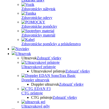
Lekárske tašky
Zdravotnícky nábytok
Zdravotnícke odevy
Zdravotnícke pomôcky
Zdravotnícky materiál
Zdravotnícke pomôcky a príslušenstvo
Novinky
Ultrazvuk
Ultrazvuk
Zobraziť všetky
Ultrazvukové prístroje
Ultrazvukové prístroje
Zobraziť všetky
Doppler ultrazvuk
Doppler ultrazvuk
Zobraziť všetky
CTG prístroje
CTG prístroje
Zobraziť všetky
Ultrazvukové gély