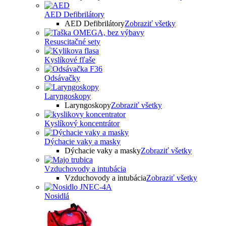
AED Defibrilátory
AED Defibrilátory
Zobraziť všetky
Resuscitačné sety
Kyslíkové fľaše
Odsávačky
Laryngoskopy
Laryngoskopy
Zobraziť všetky
Kyslíkový koncentrátor
Dýchacie vaky a masky
Dýchacie vaky a masky
Zobraziť všetky
Vzduchovody a intubácia
Vzduchovody a intubácia
Zobraziť všetky
Nosidlá