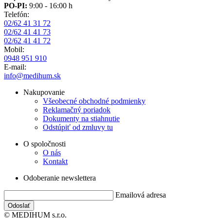
PO-PI:
9:00 - 16:00 h
Telefón:
02/62 41 31 72
02/62 41 41 73
02/62 41 41 72
Mobil:
0948 951 910
E-mail:
info@medihum.sk
Nakupovanie
Všeobecné obchodné podmienky
Reklamačný poriadok
Dokumenty na stiahnutie
Odstúpiť od zmluvy tu
O spoločnosti
O nás
Kontakt
Odoberanie newslettera
Emailová adresa
© MEDIHUM s.r.o.