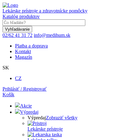
Skočiť
na
Lekárske prístroje a zdravotnícke pomôcky
hlavný
Katalóg produktov
obsah
Keyword
02/62 41 31 72
info@medihum.sk
Platba a doprava
Kontakt
Magazín
SK
CZ
Prihlásiť / Registrovať
Košík
Akcie
Výpredaj
Výpredaj
Zobraziť všetky
Lekárske prístroje