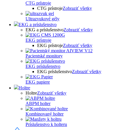
CTG prístroje
CTG prístroje
Zobraziť všetky
Ultrazvukové gély
EKG a príslušenstvo
EKG a príslušenstvo
Zobraziť všetky
EKG prístroje
EKG prístroje
Zobraziť všetky
Pacientské monitory
EKG príslušenstvo
EKG príslušenstvo
Zobraziť všetky
EKG papiere
Holtre
Holtre
Zobraziť všetky
ABPM holter
Kombinovaný holter
Príslušenstvo k holteru