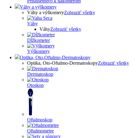
Príslušenstvo k tlakomerom
Váhy a výškomery
Váhy a výškomery
Zobraziť všetky
Váhy
Váhy
Zobraziť všetky
Dĺžkometer
Výškomery
Optika, Oto-Oftalmo-Dermatoskopy
Optika, Oto-Oftalmo-Dermatoskopy
Zobraziť všetky
Dermatoskop
Otoskop
Oftalmoskop
Oftalmometre