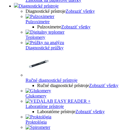
Zásobník na papierové utierky
Diagnostické prístroje
Diagnostické prístroje
Zobraziť všetky
Pulzoximetre
Pulzoximetre
Zobraziť všetky
Teplomery
Diagnostické prúžky
Ručné diagnostické prístroje
Ručné diagnostické prístroje
Zobraziť všetky
Glukomery
Laboratórne prístroje
Laboratórne prístroje
Zobraziť všetky
Proktológia