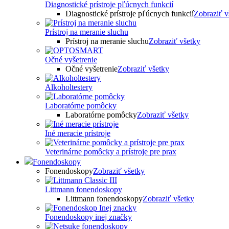
Diagnostické prístroje pľúcnych funkcií
Diagnostické prístroje pľúcnych funkcií
Zobraziť v
Prístroj na meranie sluchu
Prístroj na meranie sluchu
Zobraziť všetky
Očné vyšetrenie
Očné vyšetrenie
Zobraziť všetky
Alkoholtestery
Laboratórne pomôcky
Laboratórne pomôcky
Zobraziť všetky
Iné meracie prístroje
Veterinárne pomôcky a prístroje pre prax
Fonendoskopy
Fonendoskopy
Zobraziť všetky
Littmann fonendoskopy
Littmann fonendoskopy
Zobraziť všetky
Fonendoskopy inej značky