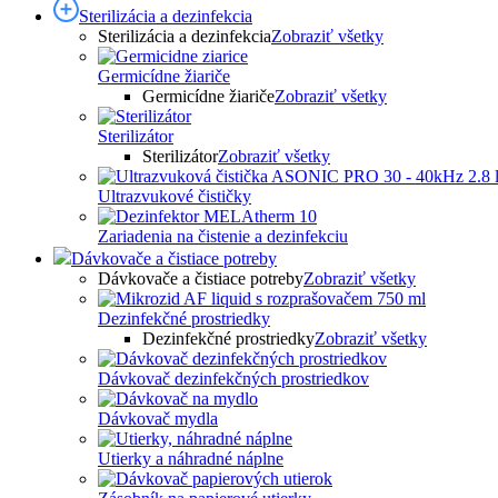
Sterilizácia a dezinfekcia
Sterilizácia a dezinfekcia
Zobraziť všetky
Germicídne žiariče
Germicídne žiariče
Zobraziť všetky
Sterilizátor
Sterilizátor
Zobraziť všetky
Ultrazvukové čističky
Zariadenia na čistenie a dezinfekciu
Dávkovače a čistiace potreby
Dávkovače a čistiace potreby
Zobraziť všetky
Dezinfekčné prostriedky
Dezinfekčné prostriedky
Zobraziť všetky
Dávkovač dezinfekčných prostriedkov
Dávkovač mydla
Utierky a náhradné náplne