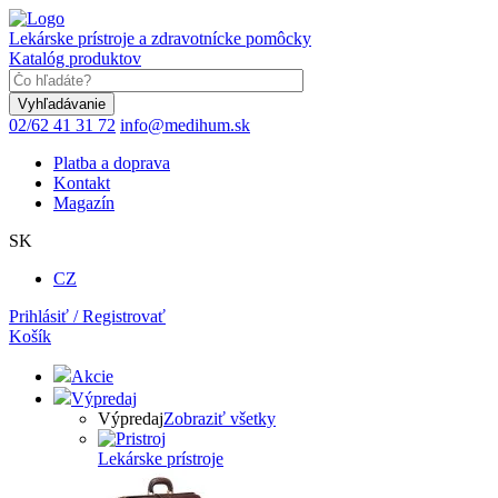
Skočiť
na
Lekárske prístroje a zdravotnícke pomôcky
hlavný
Katalóg produktov
obsah
Keyword
02/62 41 31 72
info@medihum.sk
Platba a doprava
Kontakt
Magazín
SK
CZ
Prihlásiť / Registrovať
Košík
Akcie
Výpredaj
Výpredaj
Zobraziť všetky
Lekárske prístroje