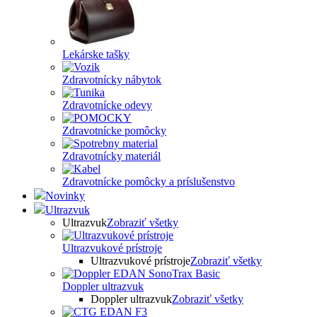
Lekárske tašky
Zdravotnícky nábytok
Zdravotnícke odevy
Zdravotnícke pomôcky
Zdravotnícky materiál
Zdravotnícke pomôcky a príslušenstvo
Novinky
Ultrazvuk
Ultrazvuk
Zobraziť všetky
Ultrazvukové prístroje
Ultrazvukové prístroje
Zobraziť všetky
Doppler ultrazvuk
Doppler ultrazvuk
Zobraziť všetky