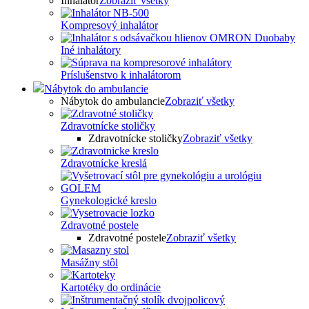
Inhalátor
Zobraziť všetky
Kompresový inhalátor
Iné inhalátory
Príslušenstvo k inhalátorom
Nábytok do ambulancie
Nábytok do ambulancie
Zobraziť všetky
Zdravotnícke stoličky
Zdravotnícke stoličky
Zobraziť všetky
Zdravotnícke kreslá
Gynekologické kreslo
Zdravotné postele
Zdravotné postele
Zobraziť všetky
Masážny stôl
Kartotéky do ordinácie