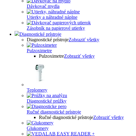
Dávkovač mydla
Utierky a náhradné náplne
Zásobník na papierové utierky
Diagnostické prístroje
Diagnostické prístroje
Zobraziť všetky
Pulzoximetre
Pulzoximetre
Zobraziť všetky
Teplomery
Diagnostické prúžky
Ručné diagnostické prístroje
Ručné diagnostické prístroje
Zobraziť všetky
Glukomery