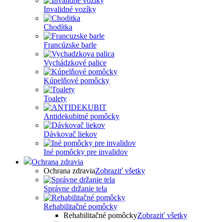
Invalidné vozíky
Chodítka
Francúzske barle
Vychádzkové palice
Kúpelňové pomôcky
Toalety
Antidekubitné pomôcky
Dávkovač liekov
Iné pomôcky pre invalidov
Ochrana zdravia
Ochrana zdravia
Zobraziť všetky
Správne držanie tela
Rehabilitačné pomôcky
Rehabilitačné pomôcky
Zobraziť všetky