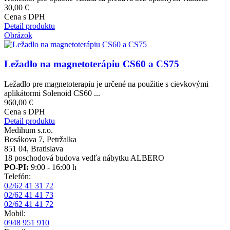
30,00 €
Cena s DPH
Detail produktu
Obrázok
Ležadlo na magnetoterápiu CS60 a CS75
Ležadlo pre magnetoterapiu je určené na použitie s cievkovými
aplikátormi Solenoid CS60 ...
960,00 €
Cena s DPH
Detail produktu
Medihum s.r.o.
Bosákova 7, Petržalka
851 04, Bratislava
18 poschodová budova vedľa nábytku ALBERO
PO-PI:
9:00 - 16:00 h
Telefón:
02/62 41 31 72
02/62 41 41 73
02/62 41 41 72
Mobil:
0948 951 910