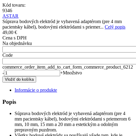
Kód tovaru:
9346
ASTAR
Súprava bodových elektród je vybavená adaptérom (pre 4 mm
pacientsky kábel), bodovými elektródami s priemer...
Celý popis
49,00 €
Cena s DPH
Na objednávku
Code
commerce_order_item_add_to_cart_form_commerce_product_6212
-
+
Množstvo
Informácie o produkte
Popis
Súprava bodových elektród je vybavená adaptérom (pre 4
mm pacientsky kábel), bodovými elektródami s priemerom 6
mm, 10 mm, 15 mm a 20 mm a estetickým a odolným
prepravným puzdrom.
Všetky bodové elektródy sa používajú všade tam, kde je