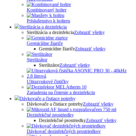
Kombinovaný holter
Príslušenstvo k holteru
Sterilizácia a dezinfekcia
Sterilizácia a dezinfekcia
Zobraziť všetky
Germicídne žiariče
Germicídne žiariče
Zobraziť všetky
Sterilizátor
Sterilizátor
Zobraziť všetky
Ultrazvukové čističky
Zariadenia na čistenie a dezinfekciu
Dávkovače a čistiace potreby
Dávkovače a čistiace potreby
Zobraziť všetky
Dezinfekčné prostriedky
Dezinfekčné prostriedky
Zobraziť všetky
Dávkovač dezinfekčných prostriedkov