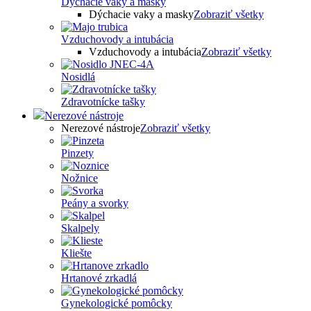
Dýchacie vaky a masky
Dýchacie vaky a masky
Zobraziť všetky
Vzduchovody a intubácia
Vzduchovody a intubácia
Zobraziť všetky
Nosidlá
Zdravotnícke tašky
Nerezové nástroje
Nerezové nástroje
Zobraziť všetky
Pinzety
Nožnice
Peány a svorky
Skalpely
Kliešte
Hrtanové zrkadlá
Gynekologické pomôcky