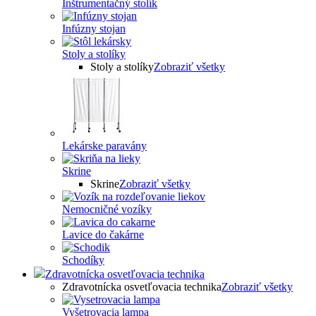
Inštrumentačný stolík
Infúzny stojan
Stoly a stolíky
Stoly a stolíky
Zobraziť všetky
Lekárske paravány
Skrine
Skrine
Zobraziť všetky
Nemocničné vozíky
Lavice do čakárne
Schodíky
Zdravotnícka osvetľovacia technika
Zdravotnícka osvetľovacia technika
Zobraziť všetky
Vyšetrovacia lampa