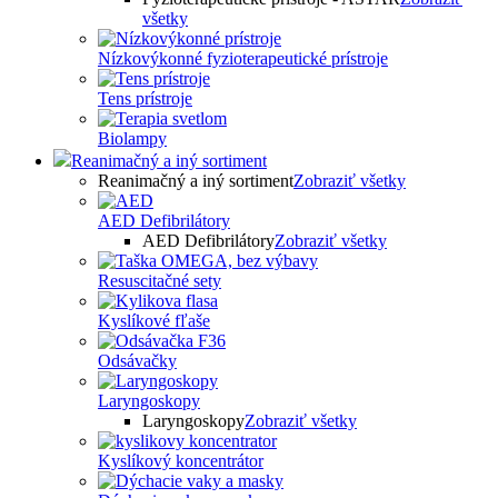
všetky
Nízkovýkonné fyzioterapeutické prístroje
Tens prístroje
Biolampy
Reanimačný a iný sortiment
Reanimačný a iný sortiment
Zobraziť všetky
AED Defibrilátory
AED Defibrilátory
Zobraziť všetky
Resuscitačné sety
Kyslíkové fľaše
Odsávačky
Laryngoskopy
Laryngoskopy
Zobraziť všetky
Kyslíkový koncentrátor