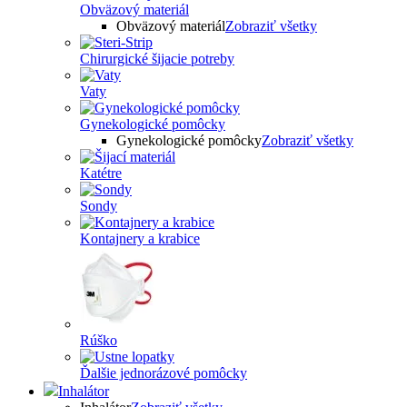
Obväzový materiál
Obväzový materiál
Zobraziť všetky
Chirurgické šijacie potreby
Vaty
Gynekologické pomôcky
Gynekologické pomôcky
Zobraziť všetky
Katétre
Sondy
Kontajnery a krabice
Rúško
Ďalšie jednorázové pomôcky
Inhalátor