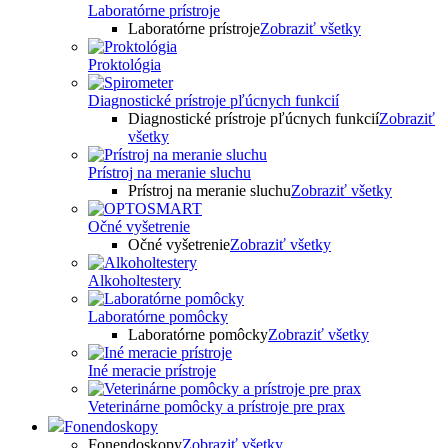
Laboratórne prístroje
Laboratórne prístroje
Zobraziť všetky
Proktológia
Diagnostické prístroje pľúcnych funkcií
Diagnostické prístroje pľúcnych funkcií
Zobraziť
všetky
Prístroj na meranie sluchu
Prístroj na meranie sluchu
Zobraziť všetky
Očné vyšetrenie
Očné vyšetrenie
Zobraziť všetky
Alkoholtestery
Laboratórne pomôcky
Laboratórne pomôcky
Zobraziť všetky
Iné meracie prístroje
Veterinárne pomôcky a prístroje pre prax
Fonendoskopy
Fonendoskopy
Zobraziť všetky