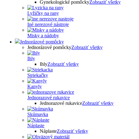
Gynekologické pomôcky
Zobraziť všetky
Lyžičky na rany
Iné nerezové nástroje
Misky a nádoby
Jednorázové pomôcky
Jednorázové pomôcky
Zobraziť všetky
Ihly
Ihly
Zobraziť všetky
Striekačky
Kanyly
Jednorazové rukavice
Jednorazové rukavice
Zobraziť všetky
Skúmavka
Náplaste
Náplaste
Zobraziť všetky