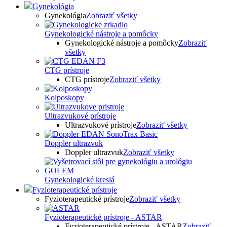
Gynekológia
Gynekológia
Zobraziť všetky
Gynekologické nástroje a pomôcky
Gynekologické nástroje a pomôcky
Zobraziť
všetky
CTG prístroje
CTG prístroje
Zobraziť všetky
Kolposkopy
Ultrazvukové prístroje
Ultrazvukové prístroje
Zobraziť všetky
Doppler ultrazvuk
Doppler ultrazvuk
Zobraziť všetky
Gynekologické kreslá
Fyzioterapeutické prístroje
Fyzioterapeutické prístroje
Zobraziť všetky
Fyzioterapeutické prístroje - ASTAR
Fyzioterapeutické prístroje - ASTAR
Zobraziť