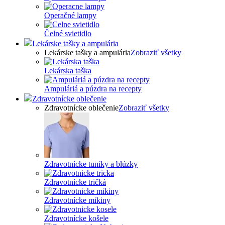
Operačné lampy
Čelné svietidlo
Lekárske tašky a ampulária
Lekárske tašky a ampulária
Zobraziť všetky
Lekárska taška
Ampuláriá a púzdra na recepty
Zdravotnícke oblečenie
Zdravotnícke oblečenie
Zobraziť všetky
Zdravotnícke tuniky a blúzky
Zdravotnícke tričká
Zdravotnícke mikiny
Zdravotnícke košele