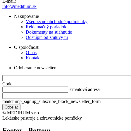
E-mail:
info@medihum.sk
Nakupovanie
Všeobecné obchodné podmienky
Reklamačný poriadok
Dokumenty na stiahnutie
Odstúpiť od zmluvy tu
O spoločnosti
O nás
Kontakt
Odoberanie newslettera
Code
Emailová adresa
mailchimp_signup_subscribe_block_newsletter_form
© MEDIHUM s.r.o.
Lekárske prístroje a zdravotnícke pomôcky
Footer - Bottom