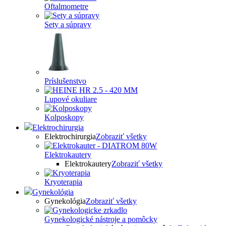
Oftalmometre
Sety a súpravy
Príslušenstvo
Lupové okuliare
Kolposkopy
Elektrochirurgia
Elektrochirurgia
Zobraziť všetky
Elektrokautery
Elektrokautery
Zobraziť všetky
Kryoterapia
Gynekológia
Gynekológia
Zobraziť všetky
Gynekologické nástroje a pomôcky