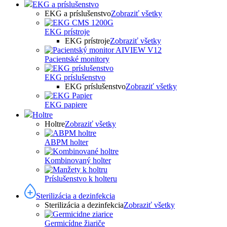
EKG a príslušenstvo
EKG a príslušenstvo
Zobraziť všetky
EKG prístroje
EKG prístroje
Zobraziť všetky
Pacientské monitory
EKG príslušenstvo
EKG príslušenstvo
Zobraziť všetky
EKG papiere
Holtre
Holtre
Zobraziť všetky
ABPM holter
Kombinovaný holter
Príslušenstvo k holteru
Sterilizácia a dezinfekcia
Sterilizácia a dezinfekcia
Zobraziť všetky
Germicídne žiariče