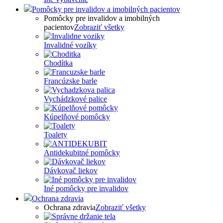
Pomôcky pre invalidov a imobilných pacientov
Pomôcky pre invalidov a imobilných
pacientov
Zobraziť všetky
Invalidné vozíky
Chodítka
Francúzske barle
Vychádzkové palice
Kúpelňové pomôcky
Toalety
Antidekubitné pomôcky
Dávkovač liekov
Iné pomôcky pre invalidov
Ochrana zdravia
Ochrana zdravia
Zobraziť všetky