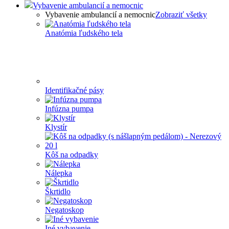
Vybavenie ambulancií a nemocnic
Vybavenie ambulancií a nemocnic
Zobraziť všetky
Anatómia ľudského tela
Identifikačné pásy
Infúzna pumpa
Klystír
Kôš na odpadky
Nálepka
Škrtidlo
Negatoskop
Iné vybavenie