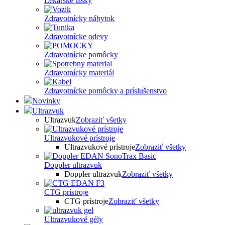
Lekárske tašky
Zdravotnícky nábytok
Zdravotnícke odevy
Zdravotnícke pomôcky
Zdravotnícky materiál
Zdravotnícke pomôcky a príslušenstvo
Novinky
Ultrazvuk
Ultrazvuk
Zobraziť všetky
Ultrazvukové prístroje
Ultrazvukové prístroje
Zobraziť všetky
Doppler ultrazvuk
Doppler ultrazvuk
Zobraziť všetky
CTG prístroje
CTG prístroje
Zobraziť všetky
Ultrazvukové gély