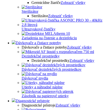
Germicídne žiariče
Zobraziť všetky
Sterilizátor
Sterilizátor
Zobraziť všetky
Ultrazvukové čističky
Zariadenia na čistenie a dezinfekciu
Dávkovače a čistiace potreby
Dávkovače a čistiace potreby
Zobraziť všetky
Dezinfekčné prostriedky
Dezinfekčné prostriedky
Zobraziť všetky
Dávkovač dezinfekčných prostriedkov
Dávkovač mydla
Utierky a náhradné náplne
Zásobník na papierové utierky
Diagnostické prístroje
Diagnostické prístroje
Zobraziť všetky