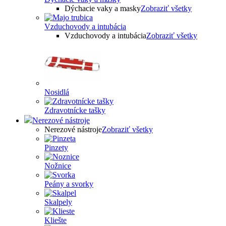
Dýchacie vaky a masky
Zobraziť všetky
Vzduchovody a intubácia
Vzduchovody a intubácia
Zobraziť všetky
Nosidlá
Zdravotnícke tašky
Nerezové nástroje
Nerezové nástroje
Zobraziť všetky
Pinzety
Nožnice
Peány a svorky
Skalpely
Kliešte