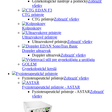
Gynekologické nástroje a pomôcky
Zobraziť
všetky
CTG prístroje
CTG prístroje
Zobraziť všetky
Kolposkopy
Ultrazvukové prístroje
Ultrazvukové prístroje
Zobraziť všetky
Doppler ultrazvuk
Doppler ultrazvuk
Zobraziť všetky
Gynekologické kreslá
Fyzioterapeutické prístroje
Fyzioterapeutické prístroje
Zobraziť všetky
Fyzioterapeutické prístroje - ASTAR
Fyzioterapeutické prístroje - ASTAR
Zobraziť
všetky