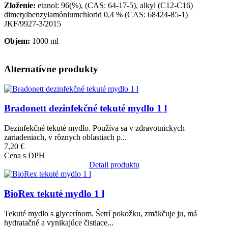
Zloženie:
etanol: 96(%), (CAS: 64-17-5), alkyl (C12-C16)
dimetylbenzylamóniumchlorid 0,4 % (CAS: 68424-85-1)
JKF/9927-3/2015
Objem:
1000 ml
Alternatívne produkty
Obrázok
Bradonett dezinfekčné tekuté mydlo 1 l
Dezinfekčné tekuté mydlo. Používa sa v zdravotnickych
zariadeniach, v rôznych oblastiach p...
7,20 €
Cena s DPH
Detail produktu
Obrázok
BioRex tekuté mydlo 1 l
Tekuté mydlo s glycerínom. Šetrí pokožku, zmäkčuje ju, má
hydratačné a vynikajúce čistiace...