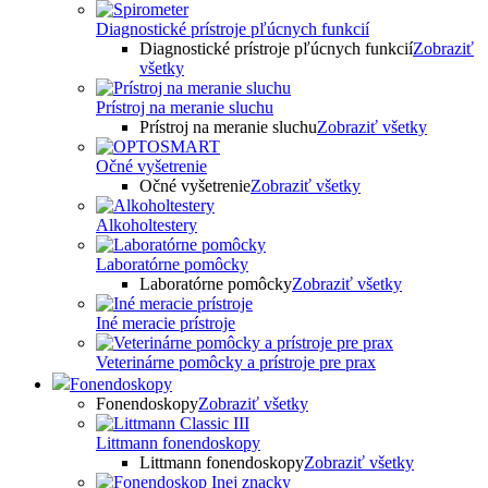
Diagnostické prístroje pľúcnych funkcií
Diagnostické prístroje pľúcnych funkcií
Zobraziť
všetky
Prístroj na meranie sluchu
Prístroj na meranie sluchu
Zobraziť všetky
Očné vyšetrenie
Očné vyšetrenie
Zobraziť všetky
Alkoholtestery
Laboratórne pomôcky
Laboratórne pomôcky
Zobraziť všetky
Iné meracie prístroje
Veterinárne pomôcky a prístroje pre prax
Fonendoskopy
Fonendoskopy
Zobraziť všetky
Littmann fonendoskopy
Littmann fonendoskopy
Zobraziť všetky