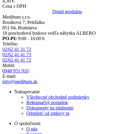
4,30 €
Cena s DPH
Detail produktu
Medihum s.r.o.
Bosákova 7, Petržalka
851 04, Bratislava
18 poschodová budova vedľa nábytku ALBERO
PO-PI:
9:00 - 16:00 h
Telefón:
02/62 41 31 72
02/62 41 41 73
02/62 41 41 72
Mobil:
0948 951 910
E-mail:
info@medihum.sk
Nakupovanie
Všeobecné obchodné podmienky
Reklamačný poriadok
Dokumenty na stiahnutie
Odstúpiť od zmluvy tu
O spoločnosti
O nás