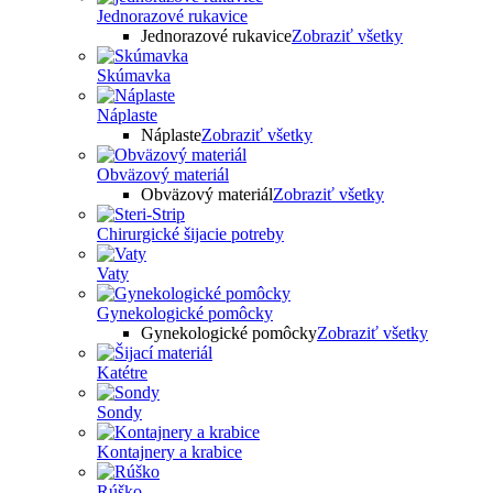
Jednorazové rukavice
Jednorazové rukavice
Zobraziť všetky
Skúmavka
Náplaste
Náplaste
Zobraziť všetky
Obväzový materiál
Obväzový materiál
Zobraziť všetky
Chirurgické šijacie potreby
Vaty
Gynekologické pomôcky
Gynekologické pomôcky
Zobraziť všetky
Katétre
Sondy
Kontajnery a krabice
Rúško