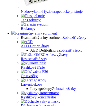
Nízkovýkonné fyzioterapeutické prístroje
Tens prístroje
Biolampy
Reanimačný a iný sortiment
Reanimačný a iný sortiment
Zobraziť všetky
AED Defibrilátory
AED Defibrilátory
Zobraziť všetky
Resuscitačné sety
Kyslíkové fľaše
Odsávačky
Laryngoskopy
Laryngoskopy
Zobraziť všetky
Kyslíkový koncentrátor
Dýchacie vaky a masky