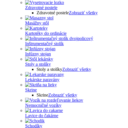
Zdravotné postele
Zdravotné postele
Zobraziť všetky
Masážny stôl
Kartotéky do ordinácie
Inštrumentačný stolík
Infúzny stojan
Stoly a stolíky
Stoly a stolíky
Zobraziť všetky
Lekárske paravány
Skrine
Skrine
Zobraziť všetky
Nemocničné vozíky
Lavice do čakárne
Schodíky