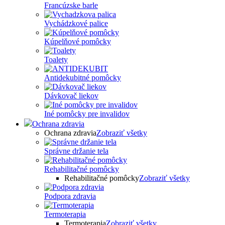
Francúzske barle
Vychádzkové palice
Kúpelňové pomôcky
Toalety
Antidekubitné pomôcky
Dávkovač liekov
Iné pomôcky pre invalidov
Ochrana zdravia
Ochrana zdravia
Zobraziť všetky
Správne držanie tela
Rehabilitačné pomôcky
Rehabilitačné pomôcky
Zobraziť všetky
Podpora zdravia
Termoterapia
Termoterapia
Zobraziť všetky