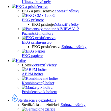
Ultrazvukové gély
EKG a príslušenstvo
EKG a príslušenstvo
Zobraziť všetky
EKG prístroje
EKG prístroje
Zobraziť všetky
Pacientské monitory
EKG príslušenstvo
EKG príslušenstvo
Zobraziť všetky
EKG papiere
Holtre
Holtre
Zobraziť všetky
ABPM holter
Kombinovaný holter
Príslušenstvo k holteru
Sterilizácia a dezinfekcia
Sterilizácia a dezinfekcia
Zobraziť všetky