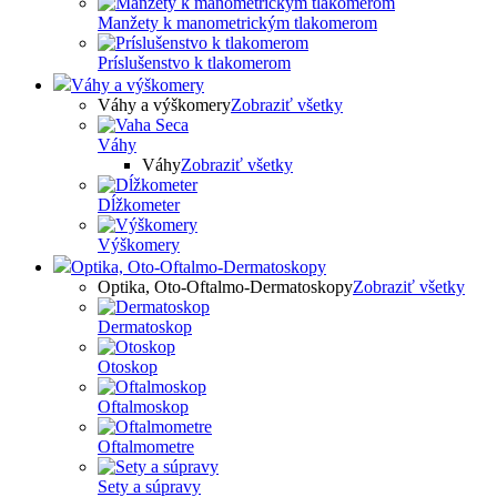
Manžety k manometrickým tlakomerom
Príslušenstvo k tlakomerom
Váhy a výškomery
Váhy a výškomery
Zobraziť všetky
Váhy
Váhy
Zobraziť všetky
Dĺžkometer
Výškomery
Optika, Oto-Oftalmo-Dermatoskopy
Optika, Oto-Oftalmo-Dermatoskopy
Zobraziť všetky
Dermatoskop
Otoskop
Oftalmoskop
Oftalmometre
Sety a súpravy