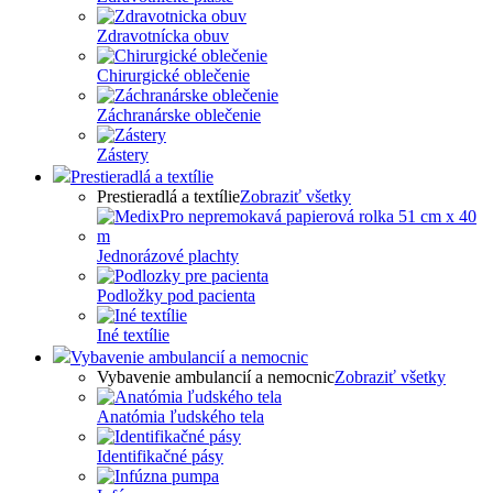
Zdravotnícka obuv
Chirurgické oblečenie
Záchranárske oblečenie
Zástery
Prestieradlá a textílie
Prestieradlá a textílie
Zobraziť všetky
Jednorázové plachty
Podložky pod pacienta
Iné textílie
Vybavenie ambulancií a nemocnic
Vybavenie ambulancií a nemocnic
Zobraziť všetky
Anatómia ľudského tela
Identifikačné pásy