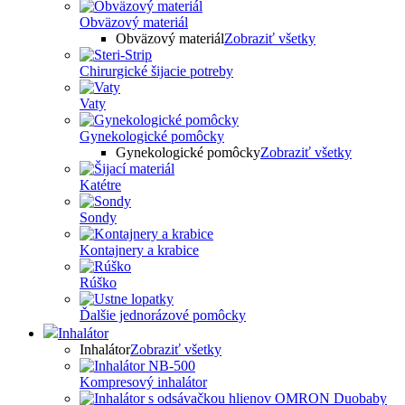
Obväzový materiál
Obväzový materiál
Zobraziť všetky
Chirurgické šijacie potreby
Vaty
Gynekologické pomôcky
Gynekologické pomôcky
Zobraziť všetky
Katétre
Sondy
Kontajnery a krabice
Rúško
Ďalšie jednorázové pomôcky
Inhalátor
Inhalátor
Zobraziť všetky
Kompresový inhalátor