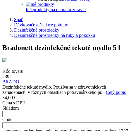
Iné produkty na ochranu zdravia
Späť
Dávkovače a čistiace potreby
Dezinfekčné prostriedky
Dezinfekčné prostriedky na ruky a pokožku
Bradonett dezinfekčné tekuté mydlo 5 l
Kód tovaru:
2392
BRADO
Dezinfekčné tekuté mydlo. Používa sa v zdravotníckych
zariadeniach, v rôznych oblastiach potravinárskeho pr...
Celý popis
34,00 €
Cena s DPH
Skladom
Code
commerce_order_item_add_to_cart_form_commerce_product_1227