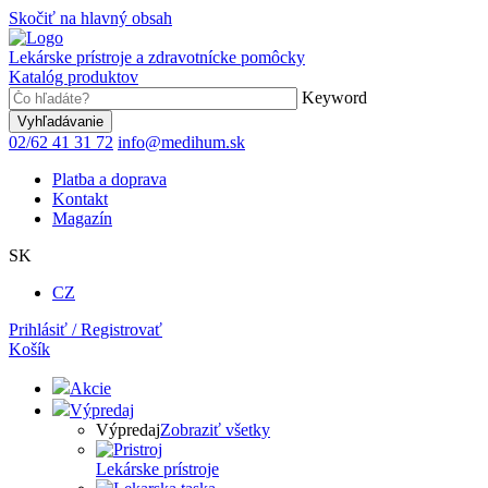
Skočiť na hlavný obsah
Lekárske prístroje a zdravotnícke pomôcky
Katalóg produktov
Keyword
02/62 41 31 72
info@medihum.sk
Platba a doprava
Kontakt
Magazín
SK
CZ
Prihlásiť / Registrovať
Košík
Akcie
Výpredaj
Výpredaj
Zobraziť všetky
Lekárske prístroje