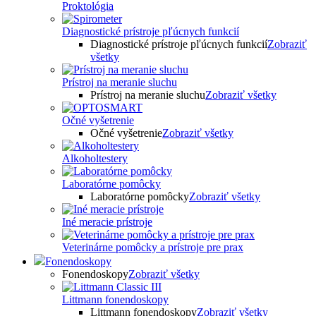
Proktológia
Diagnostické prístroje pľúcnych funkcií
Diagnostické prístroje pľúcnych funkcií
Zobraziť
všetky
Prístroj na meranie sluchu
Prístroj na meranie sluchu
Zobraziť všetky
Očné vyšetrenie
Očné vyšetrenie
Zobraziť všetky
Alkoholtestery
Laboratórne pomôcky
Laboratórne pomôcky
Zobraziť všetky
Iné meracie prístroje
Veterinárne pomôcky a prístroje pre prax
Fonendoskopy
Fonendoskopy
Zobraziť všetky
Littmann fonendoskopy
Littmann fonendoskopy
Zobraziť všetky