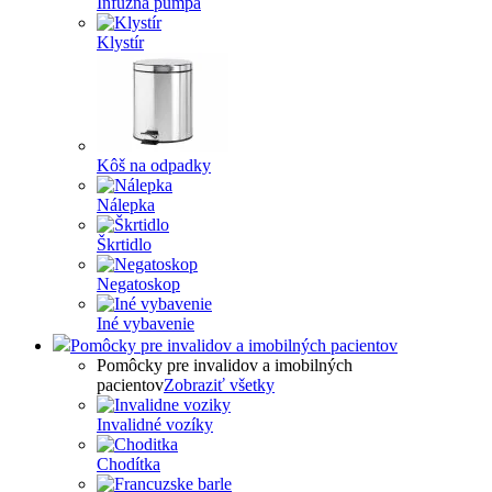
Infúzna pumpa
Klystír
Kôš na odpadky
Nálepka
Škrtidlo
Negatoskop
Iné vybavenie
Pomôcky pre invalidov a imobilných pacientov
Pomôcky pre invalidov a imobilných
pacientov
Zobraziť všetky
Invalidné vozíky
Chodítka