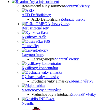
Reanimačný a iný sortiment
Reanimačný a iný sortiment
Zobraziť všetky
AED Defibrilátory
AED Defibrilátory
Zobraziť všetky
Resuscitačné sety
Kyslíkové fľaše
Odsávačky
Laryngoskopy
Laryngoskopy
Zobraziť všetky
Kyslíkový koncentrátor
Dýchacie vaky a masky
Dýchacie vaky a masky
Zobraziť všetky
Vzduchovody a intubácia
Vzduchovody a intubácia
Zobraziť všetky
Nosidlá