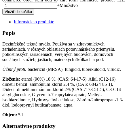
-
+
Množstvo
Informácie o produkte
Popis
Dezinfekčné tekuté mydlo. Používa sa v zdravotníckych
zariadeniach, v rôznych oblastiach potravinárskeho priemyslu,
pohostinských zariadeniach, verejných budovách, domovoch
sociálnych služieb, jasliach, materských škôlkach a pod.
Účinný proti:
bactericid (MRSA), fungicid, tuberkulocid, virudic.
Zloženie:
etanol (96%) 18 %, (CAS: 64-17-5), Alkil (C12-16)
dimetil-benzil -ammónium-klorid 2,4 %, (CAS: 68424-85-1),
Didecil-dimetil-ammónium-klorid 2% (CAS:7173-51-5), C8-C14
alkyl glucoside, Glycereth-7 caprylate/caprate, Methyl-
isothiazolinone, Hydroxyethyl cellulose, 2-bróm-2nitropropan-1,3-
diol, lodoprpynyl butilcarbamate, aqua.
Objem:
5 l
Alternatívne produkty