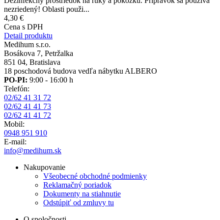
Dezinfekčný prostriedok na ruky a pokožku. Prípravok sa používa
nezriedený! Oblasti použi...
4,30 €
Cena s DPH
Detail produktu
Medihum s.r.o.
Bosákova 7, Petržalka
851 04, Bratislava
18 poschodová budova vedľa nábytku ALBERO
PO-PI:
9:00 - 16:00 h
Telefón:
02/62 41 31 72
02/62 41 41 73
02/62 41 41 72
Mobil:
0948 951 910
E-mail:
info@medihum.sk
Nakupovanie
Všeobecné obchodné podmienky
Reklamačný poriadok
Dokumenty na stiahnutie
Odstúpiť od zmluvy tu
O spoločnosti