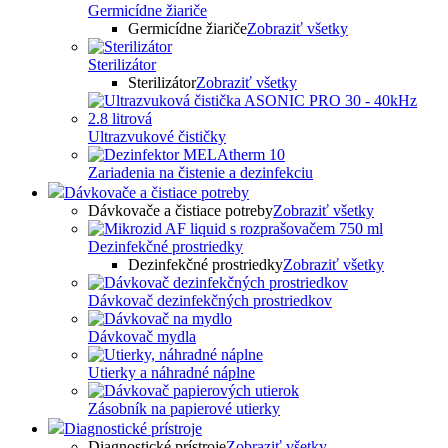
Germicídne žiariče
Germicídne žiariče
Zobraziť všetky
Sterilizátor
Sterilizátor
Zobraziť všetky
Ultrazvukové čističky
Zariadenia na čistenie a dezinfekciu
Dávkovače a čistiace potreby
Dávkovače a čistiace potreby
Zobraziť všetky
Dezinfekčné prostriedky
Dezinfekčné prostriedky
Zobraziť všetky
Dávkovač dezinfekčných prostriedkov
Dávkovač mydla
Utierky a náhradné náplne
Zásobník na papierové utierky
Diagnostické prístroje
Diagnostické prístroje
Zobraziť všetky