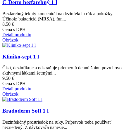
C-Derm bezfarebný 1 l
Bezfarebný tekutý koncentrát na dezinfekciu rúk a pokožky.
Účinok: baktericid (MRSA), fun...
8,50 €
Cena s DPH
Detail produktu
Obrázok
Kliniko-sept 1 l
Čistí, dezinfikuje a odstraňuje priemernú dennú špinu povrchovo
aktívnymi látkami šetrnými...
9,50 €
Cena s DPH
Detail produktu
Obrázok
Bradoderm Soft 1 l
Dezinfekčný prostriedok na ruky. Prípravok treba používať
nezriedený. Z dávkovača nanesie...