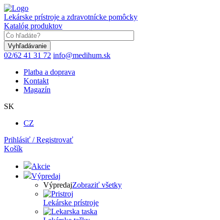
Skočiť
na
Lekárske prístroje a zdravotnícke pomôcky
hlavný
Katalóg produktov
obsah
Keyword
02/62 41 31 72
info@medihum.sk
Platba a doprava
Kontakt
Magazín
SK
CZ
Prihlásiť / Registrovať
Košík
Akcie
Výpredaj
Výpredaj
Zobraziť všetky
Lekárske prístroje