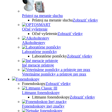
Prístroj na meranie sluchu
Prístroj na meranie sluchu
Zobraziť všetky
Očné vyšetrenie
Očné vyšetrenie
Zobraziť všetky
Alkoholtestery
Laboratórne pomôcky
Laboratórne pomôcky
Zobraziť všetky
Iné meracie prístroje
Veterinárne pomôcky a prístroje pre prax
Fonendoskopy
Fonendoskopy
Zobraziť všetky
Littmann fonendoskopy
Littmann fonendoskopy
Zobraziť všetky
Fonendoskopy inej značky