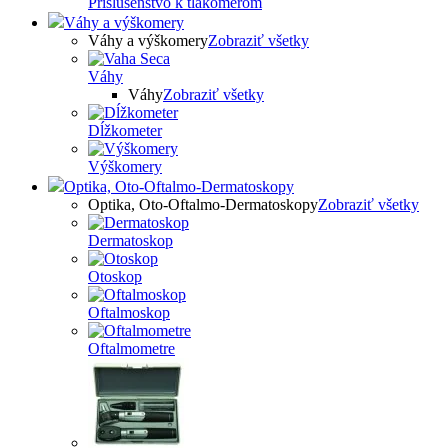
Príslušenstvo k tlakomerom
Váhy a výškomery
Váhy a výškomery
Zobraziť všetky
Váhy
Váhy
Zobraziť všetky
Dĺžkometer
Výškomery
Optika, Oto-Oftalmo-Dermatoskopy
Optika, Oto-Oftalmo-Dermatoskopy
Zobraziť všetky
Dermatoskop
Otoskop
Oftalmoskop
Oftalmometre