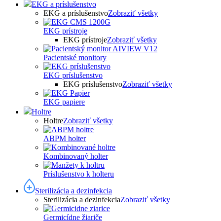
EKG a príslušenstvo
EKG a príslušenstvo
Zobraziť všetky
EKG prístroje
EKG prístroje
Zobraziť všetky
Pacientské monitory
EKG príslušenstvo
EKG príslušenstvo
Zobraziť všetky
EKG papiere
Holtre
Holtre
Zobraziť všetky
ABPM holter
Kombinovaný holter
Príslušenstvo k holteru
Sterilizácia a dezinfekcia
Sterilizácia a dezinfekcia
Zobraziť všetky
Germicídne žiariče