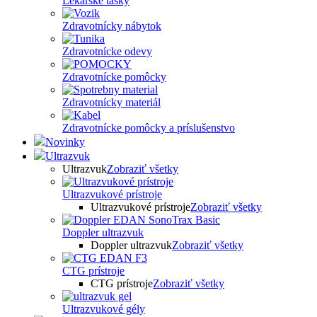
Lekárske tašky
Zdravotnícky nábytok
Zdravotnícke odevy
Zdravotnícke pomôcky
Zdravotnícky materiál
Zdravotnícke pomôcky a príslušenstvo
Novinky
Ultrazvuk
Ultrazvuk
Zobraziť všetky
Ultrazvukové prístroje
Ultrazvukové prístroje
Zobraziť všetky
Doppler ultrazvuk
Doppler ultrazvuk
Zobraziť všetky
CTG prístroje
CTG prístroje
Zobraziť všetky
Ultrazvukové gély