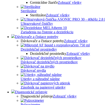
Germicídne žiariče
Zobraziť všetky
Sterilizátor
Sterilizátor
Zobraziť všetky
Ultrazvukové čističky
Zariadenia na čistenie a dezinfekciu
Dávkovače a čistiace potreby
Dávkovače a čistiace potreby
Zobraziť všetky
Dezinfekčné prostriedky
Dezinfekčné prostriedky
Zobraziť všetky
Dávkovač dezinfekčných prostriedkov
Dávkovač mydla
Utierky a náhradné náplne
Zásobník na papierové utierky
Diagnostické prístroje
Diagnostické prístroje
Zobraziť všetky
Pulzoximetre