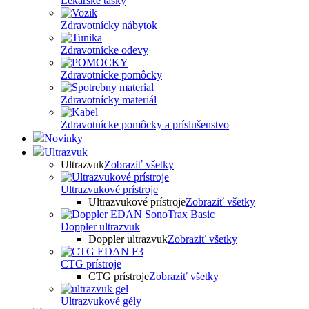
Lekárske tašky
Zdravotnícky nábytok
Zdravotnícke odevy
Zdravotnícke pomôcky
Zdravotnícky materiál
Zdravotnícke pomôcky a príslušenstvo
Novinky
Ultrazvuk
Ultrazvuk
Zobraziť všetky
Ultrazvukové prístroje
Ultrazvukové prístroje
Zobraziť všetky
Doppler ultrazvuk
Doppler ultrazvuk
Zobraziť všetky
CTG prístroje
CTG prístroje
Zobraziť všetky
Ultrazvukové gély