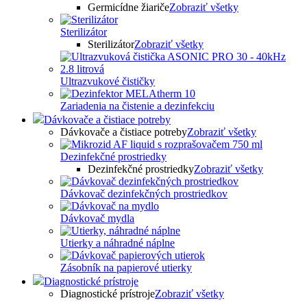
Germicídne žiariče
Zobraziť všetky
Sterilizátor
Sterilizátor
Zobraziť všetky
Ultrazvukové čističky
Zariadenia na čistenie a dezinfekciu
Dávkovače a čistiace potreby
Dávkovače a čistiace potreby
Zobraziť všetky
Dezinfekčné prostriedky
Dezinfekčné prostriedky
Zobraziť všetky
Dávkovač dezinfekčných prostriedkov
Dávkovač mydla
Utierky a náhradné náplne
Zásobník na papierové utierky
Diagnostické prístroje
Diagnostické prístroje
Zobraziť všetky