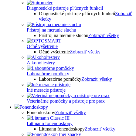
Diagnostické prístroje pľúcnych funkcií
Diagnostické prístroje pľúcnych funkcií
Zobraziť
všetky
Prístroj na meranie sluchu
Prístroj na meranie sluchu
Zobraziť všetky
Očné vyšetrenie
Očné vyšetrenie
Zobraziť všetky
Alkoholtestery
Laboratórne pomôcky
Laboratórne pomôcky
Zobraziť všetky
Iné meracie prístroje
Veterinárne pomôcky a prístroje pre prax
Fonendoskopy
Fonendoskopy
Zobraziť všetky
Littmann fonendoskopy
Littmann fonendoskopy
Zobraziť všetky