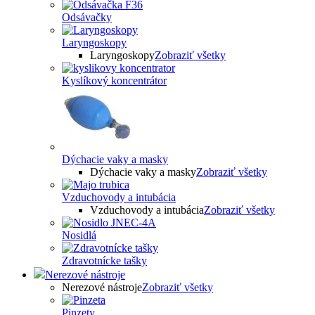
Odsávačky
Laryngoskopy
Laryngoskopy
Zobraziť všetky
Kyslíkový koncentrátor
Dýchacie vaky a masky
Dýchacie vaky a masky
Zobraziť všetky
Vzduchovody a intubácia
Vzduchovody a intubácia
Zobraziť všetky
Nosidlá
Zdravotnícke tašky
Nerezové nástroje
Nerezové nástroje
Zobraziť všetky
Pinzety