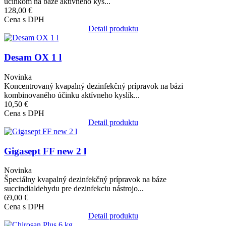
účinkom na báze aktívneho kys...
128,00 €
Cena s DPH
Detail produktu
Obrázok
Desam OX 1 l
Novinka
Koncentrovaný kvapalný dezinfekčný prípravok na bázi
kombinovaného účinku aktívneho kyslík...
10,50 €
Cena s DPH
Detail produktu
Obrázok
Gigasept FF new 2 l
Novinka
Špeciálny kvapalný dezinfekčný prípravok na báze
succindialdehydu pre dezinfekciu nástrojo...
69,00 €
Cena s DPH
Detail produktu
Obrázok