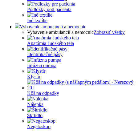
Podložky pod pacienta
Iné textílie
Vybavenie ambulancií a nemocnic
Vybavenie ambulancií a nemocnic
Zobraziť všetky
Anatómia ľudského tela
Identifikačné pásy
Infúzna pumpa
Klystír
Kôš na odpadky
Nálepka
Škrtidlo
Negatoskop