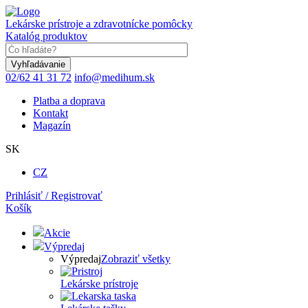
Skočiť
na
Lekárske prístroje a zdravotnícke pomôcky
hlavný
Katalóg produktov
obsah
Keyword
02/62 41 31 72
info@medihum.sk
Platba a doprava
Kontakt
Magazín
SK
CZ
Prihlásiť / Registrovať
Košík
Akcie
Výpredaj
Výpredaj
Zobraziť všetky
Lekárske prístroje