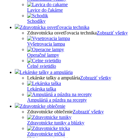
Lavice do čakárne
Schodíky
Zdravotnícka osvetľovacia technika
Zdravotnícka osvetľovacia technika
Zobraziť všetky
Vyšetrovacia lampa
Operačné lampy
Čelné svietidlo
Lekárske tašky a ampulária
Lekárske tašky a ampulária
Zobraziť všetky
Lekárska taška
Ampuláriá a púzdra na recepty
Zdravotnícke oblečenie
Zdravotnícke oblečenie
Zobraziť všetky
Zdravotnícke tuniky a blúzky
Zdravotnícke tričká