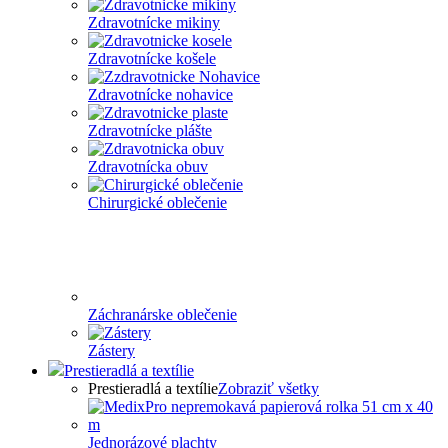
Zdravotnícke mikiny
Zdravotnícke košele
Zdravotnícke nohavice
Zdravotnícke plášte
Zdravotnícka obuv
Chirurgické oblečenie
Záchranárske oblečenie
Zástery
Prestieradlá a textílie
Prestieradlá a textílie
Zobraziť všetky
Jednorázové plachty