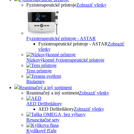
Fyzioterapeutické prístroje
Zobraziť všetky
Fyzioterapeutické prístroje - ASTAR
Fyzioterapeutické prístroje - ASTAR
Zobraziť
všetky
Nízkovýkonné fyzioterapeutické prístroje
Tens prístroje
Biolampy
Reanimačný a iný sortiment
Reanimačný a iný sortiment
Zobraziť všetky
AED Defibrilátory
AED Defibrilátory
Zobraziť všetky
Resuscitačné sety
Kyslíkové fľaše