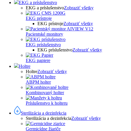
EKG a príslušenstvo
EKG a príslušenstvo
Zobraziť všetky
EKG prístroje
EKG prístroje
Zobraziť všetky
Pacientské monitory
EKG príslušenstvo
EKG príslušenstvo
Zobraziť všetky
EKG papiere
Holtre
Holtre
Zobraziť všetky
ABPM holter
Kombinovaný holter
Príslušenstvo k holteru
Sterilizácia a dezinfekcia
Sterilizácia a dezinfekcia
Zobraziť všetky
Germicídne žiariče