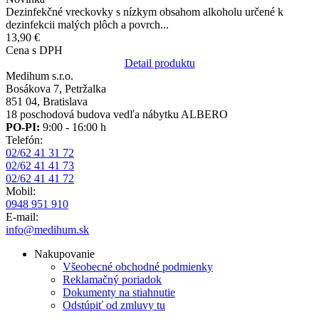
Dezinfekčné vreckovky s nízkym obsahom alkoholu určené k
dezinfekcii malých plôch a povrch...
13,90 €
Cena s DPH
Detail produktu
Medihum s.r.o.
Bosákova 7, Petržalka
851 04, Bratislava
18 poschodová budova vedľa nábytku ALBERO
PO-PI:
9:00 - 16:00 h
Telefón:
02/62 41 31 72
02/62 41 41 73
02/62 41 41 72
Mobil:
0948 951 910
E-mail:
info@medihum.sk
Nakupovanie
Všeobecné obchodné podmienky
Reklamačný poriadok
Dokumenty na stiahnutie
Odstúpiť od zmluvy tu