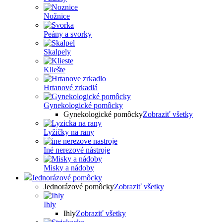
Nožnice
Peány a svorky
Skalpely
Kliešte
Hrtanové zrkadlá
Gynekologické pomôcky
Gynekologické pomôcky
Zobraziť všetky
Lyžičky na rany
Iné nerezové nástroje
Misky a nádoby
Jednorázové pomôcky
Jednorázové pomôcky
Zobraziť všetky
Ihly
Ihly
Zobraziť všetky