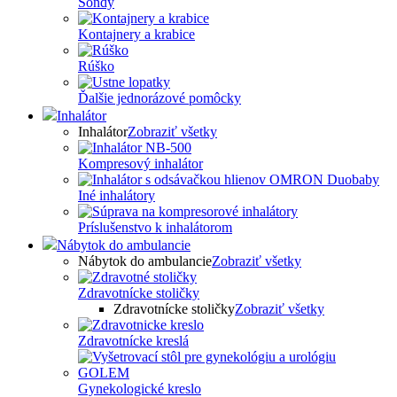
Sondy
Kontajnery a krabice
Rúško
Ďalšie jednorázové pomôcky
Inhalátor
Inhalátor
Zobraziť všetky
Kompresový inhalátor
Iné inhalátory
Príslušenstvo k inhalátorom
Nábytok do ambulancie
Nábytok do ambulancie
Zobraziť všetky
Zdravotnícke stoličky
Zdravotnícke stoličky
Zobraziť všetky
Zdravotnícke kreslá
Gynekologické kreslo