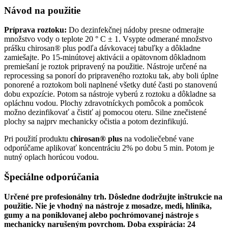
Návod na použitie
Príprava roztoku:
Do dezinfekčnej nádoby presne odmerajte
množstvo vody o teplote 20 ° C ± 1. Vsypte odmerané množstvo
prášku chirosan® plus podľa dávkovacej tabuľky a dôkladne
zamiešajte. Po 15-minútovej aktivácii a opätovnom dôkladnom
premiešaní je roztok pripravený na použitie. Nástroje určené na
reprocessing sa ponorí do pripraveného roztoku tak, aby boli úplne
ponorené a roztokom boli naplnené všetky duté časti po stanovenú
dobu expozície. Potom sa nástroje vyberú z roztoku a dôkladne sa
opláchnu vodou. Plochy zdravotníckych pomôcok a pomôcok
možno dezinfikovať a čistiť aj pomocou oteru. Silne znečistené
plochy sa najprv mechanicky očistia a potom dezinfikujú.
Pri použití produktu
chirosan® plus
na vodoliečebné vane
odporúčame aplikovať koncentráciu 2% po dobu 5 min. Potom je
nutný oplach horúcou vodou.
Špeciálne odporúčania
Určené pre profesionálny trh. Dôsledne dodržujte inštrukcie na
použitie. Nie je vhodný na nástroje z mosadze, medi, hliníka,
gumy a na poniklovanej alebo pochrómovanej nástroje s
mechanicky narušeným povrchom. Doba exspirácia: 24