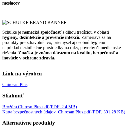
mesiacov
Schülke je
nemecká spoločnosť
s dlhou tradíciou v oblasti
hygieny, dezinfekcie a prevencie infekcií
. Zameriava sa na
produkty pre zdravotníctvo, priemysel aj osobnú hygienu –
napríklad dezinfekčné prostriedky na ruky, povrchy či medicínske
riešenia.
Značka je známa dôrazom na kvalitu, bezpečnosť a
inovácie v ochrane zdravia.
Link na výrobcu
Chirosan Plus
Stiahnuť
Brožúra Chirosn Plus.pdf (PDF, 2.4 MB)
Karta bezpečnostných údajov_Chirosan Plus.pdf (PDF, 391.28 KB)
Alternatívne produkty