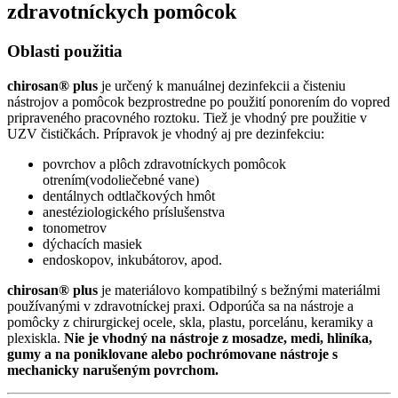
zdravotníckych pomôcok
Oblasti použitia
chirosan® plus
je určený k manuálnej dezinfekcii a čisteniu
nástrojov a pomôcok bezprostredne po použití ponorením do vopred
pripraveného pracovného roztoku. Tiež je vhodný pre použitie v
UZV čističkách. Prípravok je vhodný aj pre dezinfekciu:
povrchov a plôch zdravotníckych pomôcok
otrením(vodoliečebné vane)
dentálnych odtlačkových hmôt
anestéziologického príslušenstva
tonometrov
dýchacích masiek
endoskopov, inkubátorov, apod.
chirosan® plus
je materiálovo kompatibilný s bežnými materiálmi
používanými v zdravotníckej praxi. Odporúča sa na nástroje a
pomôcky z chirurgickej ocele, skla, plastu, porcelánu, keramiky a
plexiskla.
Nie je vhodný na nástroje z mosadze, medi, hliníka,
gumy a na poniklovane alebo pochrómovane nástroje s
mechanicky narušeným povrchom.