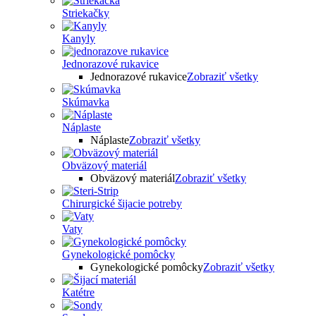
Striekačky
Kanyly
Jednorazové rukavice
Jednorazové rukavice
Zobraziť všetky
Skúmavka
Náplaste
Náplaste
Zobraziť všetky
Obväzový materiál
Obväzový materiál
Zobraziť všetky
Chirurgické šijacie potreby
Vaty
Gynekologické pomôcky
Gynekologické pomôcky
Zobraziť všetky
Katétre