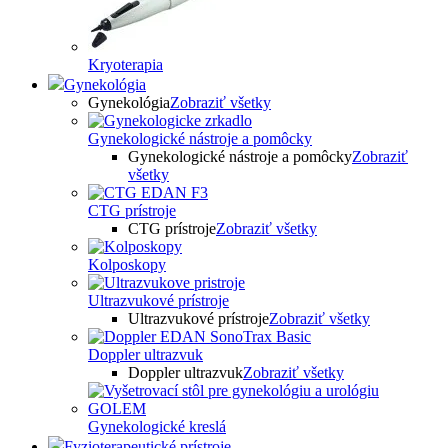
Kryoterapia
Gynekológia
Gynekológia
Zobraziť všetky
Gynekologické nástroje a pomôcky
Gynekologické nástroje a pomôcky
Zobraziť
všetky
CTG prístroje
CTG prístroje
Zobraziť všetky
Kolposkopy
Ultrazvukové prístroje
Ultrazvukové prístroje
Zobraziť všetky
Doppler ultrazvuk
Doppler ultrazvuk
Zobraziť všetky
Gynekologické kreslá
Fyzioterapeutické prístroje