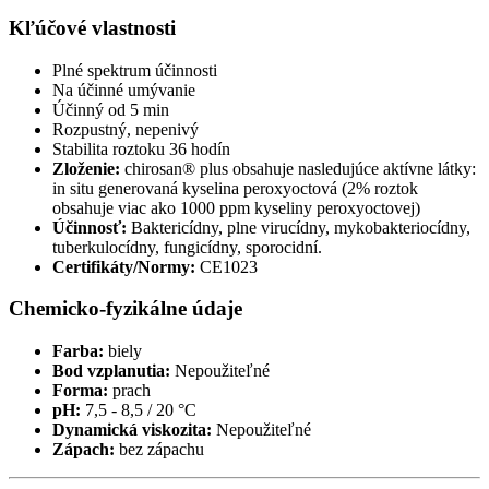
Kľúčové vlastnosti
Plné spektrum účinnosti
Na účinné umývanie
Účinný od 5 min
Rozpustný, nepenivý
Stabilita roztoku 36 hodín
Zloženie:
chirosan® plus obsahuje nasledujúce aktívne látky:
in situ generovaná kyselina peroxyoctová (2% roztok
obsahuje viac ako 1000 ppm kyseliny peroxyoctovej)
Účinnosť:
Baktericídny, plne virucídny, mykobakteriocídny,
tuberkulocídny, fungicídny, sporocidní.
Certifikáty/Normy:
CE1023
Chemicko-fyzikálne údaje
Farba:
biely
Bod vzplanutia:
Nepoužiteľné
Forma:
prach
pH:
7,5 - 8,5 / 20 °C
Dynamická viskozita:
Nepoužiteľné
Zápach:
bez zápachu