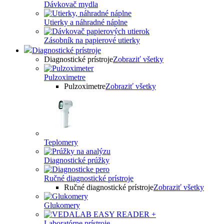
Dávkovač mydla
Utierky a náhradné náplne
Zásobník na papierové utierky
Diagnostické prístroje
Diagnostické prístroje
Zobraziť všetky
Pulzoximetre
Pulzoximetre
Zobraziť všetky
Teplomery
Diagnostické prúžky
Ručné diagnostické prístroje
Ručné diagnostické prístroje
Zobraziť všetky
Glukomery
Laboratórne prístroje