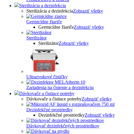
Sterilizácia a dezinfekcia
Sterilizácia a dezinfekcia
Zobraziť všetky
Germicídne žiariče
Germicídne žiariče
Zobraziť všetky
Sterilizátor
Sterilizátor
Zobraziť všetky
Ultrazvukové čističky
Zariadenia na čistenie a dezinfekciu
Dávkovače a čistiace potreby
Dávkovače a čistiace potreby
Zobraziť všetky
Dezinfekčné prostriedky
Dezinfekčné prostriedky
Zobraziť všetky
Dávkovač dezinfekčných prostriedkov