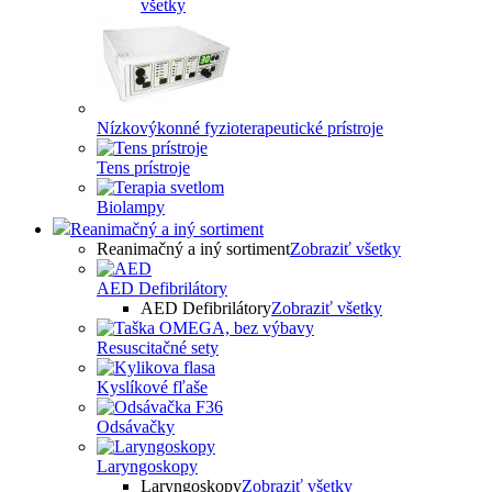
všetky
Nízkovýkonné fyzioterapeutické prístroje
Tens prístroje
Biolampy
Reanimačný a iný sortiment
Reanimačný a iný sortiment
Zobraziť všetky
AED Defibrilátory
AED Defibrilátory
Zobraziť všetky
Resuscitačné sety
Kyslíkové fľaše
Odsávačky
Laryngoskopy
Laryngoskopy
Zobraziť všetky