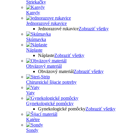
Striekačky
Kanyly
Jednorazové rukavice
Jednorazové rukavice
Zobraziť všetky
Skúmavka
Náplaste
Náplaste
Zobraziť všetky
Obväzový materiál
Obväzový materiál
Zobraziť všetky
Chirurgické šijacie potreby
Vaty
Gynekologické pomôcky
Gynekologické pomôcky
Zobraziť všetky
Katétre
Sondy