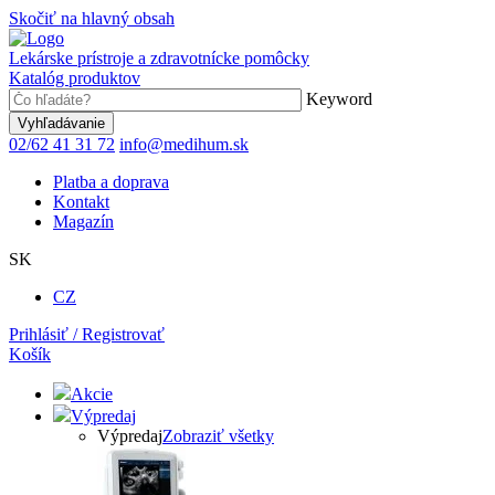
Skočiť na hlavný obsah
Lekárske prístroje a zdravotnícke pomôcky
Katalóg produktov
Keyword
02/62 41 31 72
info@medihum.sk
Platba a doprava
Kontakt
Magazín
SK
CZ
Prihlásiť / Registrovať
Košík
Akcie
Výpredaj
Výpredaj
Zobraziť všetky