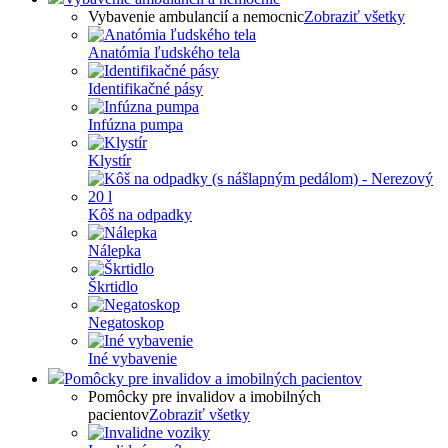
Vybavenie ambulancií a nemocnic
Zobraziť všetky
Anatómia ľudského tela
Identifikačné pásy
Infúzna pumpa
Klystír
Kôš na odpadky
Nálepka
Škrtidlo
Negatoskop
Iné vybavenie
Pomôcky pre invalidov a imobilných pacientov
Pomôcky pre invalidov a imobilných
pacientov
Zobraziť všetky