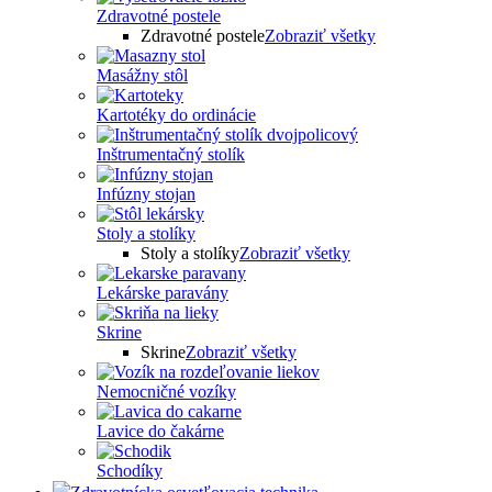
Zdravotné postele
Zdravotné postele
Zobraziť všetky
Masážny stôl
Kartotéky do ordinácie
Inštrumentačný stolík
Infúzny stojan
Stoly a stolíky
Stoly a stolíky
Zobraziť všetky
Lekárske paravány
Skrine
Skrine
Zobraziť všetky
Nemocničné vozíky
Lavice do čakárne
Schodíky