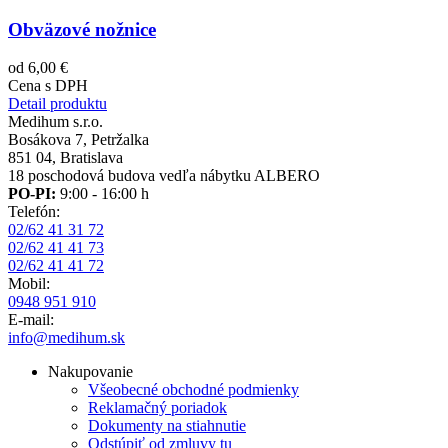
Obväzové nožnice
od 6,00 €
Cena s DPH
Detail produktu
Medihum s.r.o.
Bosákova 7, Petržalka
851 04, Bratislava
18 poschodová budova vedľa nábytku ALBERO
PO-PI:
9:00 - 16:00 h
Telefón:
02/62 41 31 72
02/62 41 41 73
02/62 41 41 72
Mobil:
0948 951 910
E-mail:
info@medihum.sk
Nakupovanie
Všeobecné obchodné podmienky
Reklamačný poriadok
Dokumenty na stiahnutie
Odstúpiť od zmluvy tu