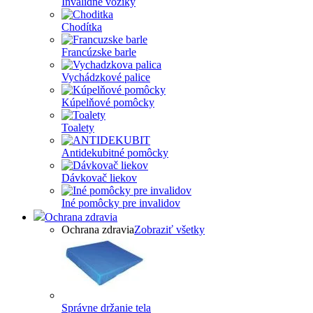
Invalidné vozíky
Chodítka
Francúzske barle
Vychádzkové palice
Kúpelňové pomôcky
Toalety
Antidekubitné pomôcky
Dávkovač liekov
Iné pomôcky pre invalidov
Ochrana zdravia
Ochrana zdravia
Zobraziť všetky
Správne držanie tela