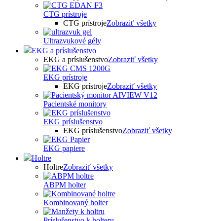
CTG prístroje
CTG prístroje
Zobraziť všetky
Ultrazvukové gély
EKG a príslušenstvo
EKG a príslušenstvo
Zobraziť všetky
EKG prístroje
EKG prístroje
Zobraziť všetky
Pacientské monitory
EKG príslušenstvo
EKG príslušenstvo
Zobraziť všetky
EKG papiere
Holtre
Holtre
Zobraziť všetky
ABPM holter
Kombinovaný holter
Príslušenstvo k holteru