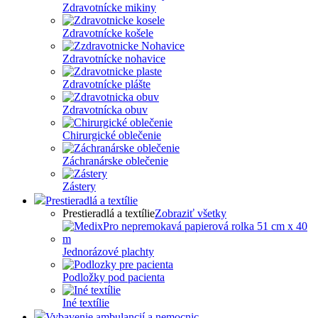
Zdravotnícke mikiny
Zdravotnícke košele
Zdravotnícke nohavice
Zdravotnícke plášte
Zdravotnícka obuv
Chirurgické oblečenie
Záchranárske oblečenie
Zástery
Prestieradlá a textílie
Prestieradlá a textílie
Zobraziť všetky
Jednorázové plachty
Podložky pod pacienta
Iné textílie
Vybavenie ambulancií a nemocnic