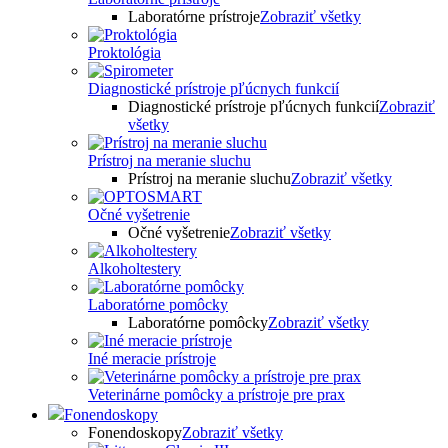
Laboratórne prístroje
Zobraziť všetky
Proktológia
Diagnostické prístroje pľúcnych funkcií
Diagnostické prístroje pľúcnych funkcií
Zobraziť
všetky
Prístroj na meranie sluchu
Prístroj na meranie sluchu
Zobraziť všetky
Očné vyšetrenie
Očné vyšetrenie
Zobraziť všetky
Alkoholtestery
Laboratórne pomôcky
Laboratórne pomôcky
Zobraziť všetky
Iné meracie prístroje
Veterinárne pomôcky a prístroje pre prax
Fonendoskopy
Fonendoskopy
Zobraziť všetky