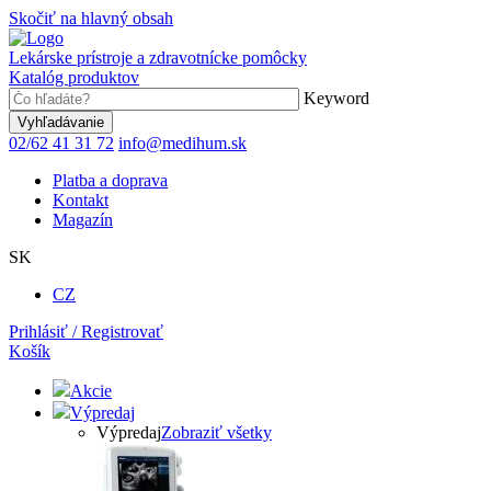
Skočiť na hlavný obsah
Lekárske prístroje a zdravotnícke pomôcky
Katalóg produktov
Keyword
02/62 41 31 72
info@medihum.sk
Platba a doprava
Kontakt
Magazín
SK
CZ
Prihlásiť / Registrovať
Košík
Akcie
Výpredaj
Výpredaj
Zobraziť všetky