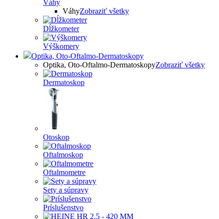
Váhy
Váhy
Zobraziť všetky
Dĺžkometer
Výškomery
Optika, Oto-Oftalmo-Dermatoskopy
Optika, Oto-Oftalmo-Dermatoskopy
Zobraziť všetky
Dermatoskop
Otoskop
Oftalmoskop
Oftalmometre
Sety a súpravy
Príslušenstvo