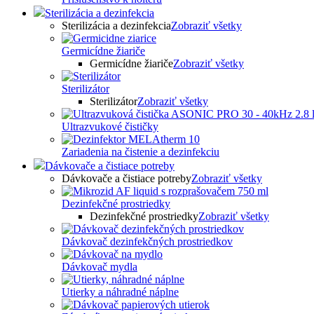
Sterilizácia a dezinfekcia
Sterilizácia a dezinfekcia
Zobraziť všetky
Germicídne žiariče
Germicídne žiariče
Zobraziť všetky
Sterilizátor
Sterilizátor
Zobraziť všetky
Ultrazvukové čističky
Zariadenia na čistenie a dezinfekciu
Dávkovače a čistiace potreby
Dávkovače a čistiace potreby
Zobraziť všetky
Dezinfekčné prostriedky
Dezinfekčné prostriedky
Zobraziť všetky
Dávkovač dezinfekčných prostriedkov
Dávkovač mydla
Utierky a náhradné náplne