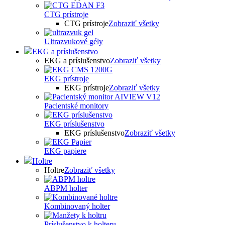
CTG prístroje
CTG prístroje
Zobraziť všetky
Ultrazvukové gély
EKG a príslušenstvo
EKG a príslušenstvo
Zobraziť všetky
EKG prístroje
EKG prístroje
Zobraziť všetky
Pacientské monitory
EKG príslušenstvo
EKG príslušenstvo
Zobraziť všetky
EKG papiere
Holtre
Holtre
Zobraziť všetky
ABPM holter
Kombinovaný holter
Príslušenstvo k holteru