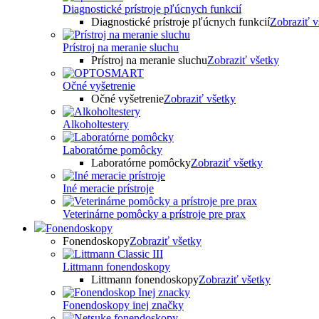
Diagnostické prístroje pľúcnych funkcií
Diagnostické prístroje pľúcnych funkcií
Zobraziť v
Prístroj na meranie sluchu
Prístroj na meranie sluchu
Zobraziť všetky
Očné vyšetrenie
Očné vyšetrenie
Zobraziť všetky
Alkoholtestery
Laboratórne pomôcky
Laboratórne pomôcky
Zobraziť všetky
Iné meracie prístroje
Veterinárne pomôcky a prístroje pre prax
Fonendoskopy
Fonendoskopy
Zobraziť všetky
Littmann fonendoskopy
Littmann fonendoskopy
Zobraziť všetky
Fonendoskopy inej značky