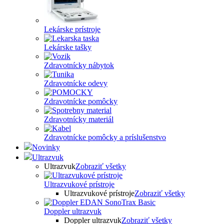
Lekárske prístroje
Lekárske tašky
Zdravotnícky nábytok
Zdravotnícke odevy
Zdravotnícke pomôcky
Zdravotnícky materiál
Zdravotnícke pomôcky a príslušenstvo
Novinky
Ultrazvuk
Ultrazvuk
Zobraziť všetky
Ultrazvukové prístroje
Ultrazvukové prístroje
Zobraziť všetky
Doppler ultrazvuk
Doppler ultrazvuk
Zobraziť všetky