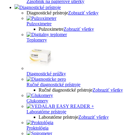
Zásobník na papierové utierky
Diagnostické prístroje
Diagnostické prístroje
Zobraziť všetky
Pulzoximetre
Pulzoximetre
Zobraziť všetky
Teplomery
Diagnostické prúžky
Ručné diagnostické prístroje
Ručné diagnostické prístroje
Zobraziť všetky
Glukomery
Laboratórne prístroje
Laboratórne prístroje
Zobraziť všetky
Proktológia