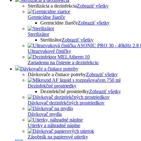
Sterilizácia a dezinfekcia
Sterilizácia a dezinfekcia
Zobraziť všetky
Germicídne žiariče
Germicídne žiariče
Zobraziť všetky
Sterilizátor
Sterilizátor
Zobraziť všetky
Ultrazvukové čističky
Zariadenia na čistenie a dezinfekciu
Dávkovače a čistiace potreby
Dávkovače a čistiace potreby
Zobraziť všetky
Dezinfekčné prostriedky
Dezinfekčné prostriedky
Zobraziť všetky
Dávkovač dezinfekčných prostriedkov
Dávkovač mydla
Utierky a náhradné náplne
Zásobník na papierové utierky