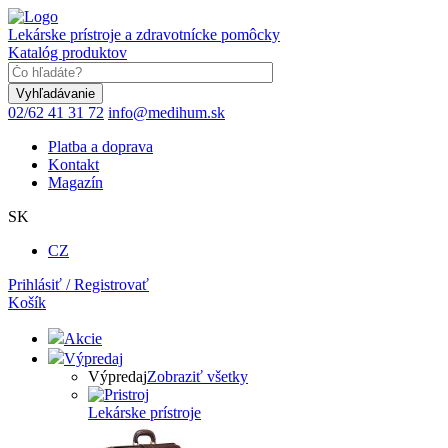
Skočiť
na
Lekárske prístroje a zdravotnícke pomôcky
hlavný
Katalóg produktov
obsah
Keyword
02/62 41 31 72
info@medihum.sk
Platba a doprava
Kontakt
Magazín
SK
CZ
Prihlásiť / Registrovať
Košík
Akcie
Výpredaj
Výpredaj
Zobraziť všetky
Lekárske prístroje