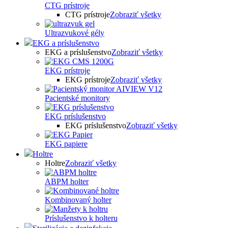
CTG prístroje
CTG prístroje
Zobraziť všetky
Ultrazvukové gély
EKG a príslušenstvo
EKG a príslušenstvo
Zobraziť všetky
EKG prístroje
EKG prístroje
Zobraziť všetky
Pacientské monitory
EKG príslušenstvo
EKG príslušenstvo
Zobraziť všetky
EKG papiere
Holtre
Holtre
Zobraziť všetky
ABPM holter
Kombinovaný holter
Príslušenstvo k holteru