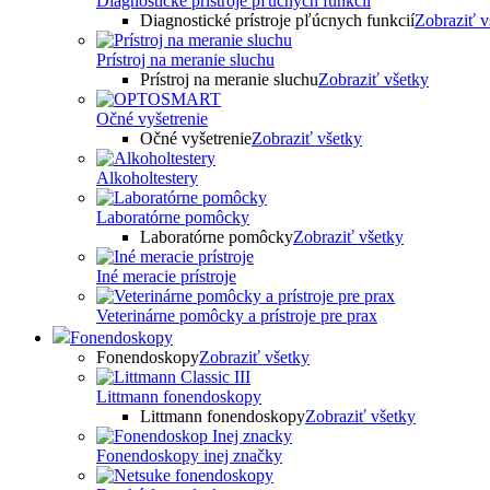
Diagnostické prístroje pľúcnych funkcií
Diagnostické prístroje pľúcnych funkcií
Zobraziť v
Prístroj na meranie sluchu
Prístroj na meranie sluchu
Zobraziť všetky
Očné vyšetrenie
Očné vyšetrenie
Zobraziť všetky
Alkoholtestery
Laboratórne pomôcky
Laboratórne pomôcky
Zobraziť všetky
Iné meracie prístroje
Veterinárne pomôcky a prístroje pre prax
Fonendoskopy
Fonendoskopy
Zobraziť všetky
Littmann fonendoskopy
Littmann fonendoskopy
Zobraziť všetky
Fonendoskopy inej značky