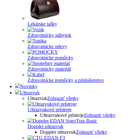
Lekárske tašky
Zdravotnícky nábytok
Zdravotnícke odevy
Zdravotnícke pomôcky
Zdravotnícky materiál
Zdravotnícke pomôcky a príslušenstvo
Novinky
Ultrazvuk
Ultrazvuk
Zobraziť všetky
Ultrazvukové prístroje
Ultrazvukové prístroje
Zobraziť všetky
Doppler ultrazvuk
Doppler ultrazvuk
Zobraziť všetky