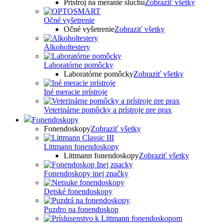
Prístroj na meranie sluchu
Zobraziť všetky
Očné vyšetrenie
Očné vyšetrenie
Zobraziť všetky
Alkoholtestery
Laboratórne pomôcky
Laboratórne pomôcky
Zobraziť všetky
Iné meracie prístroje
Veterinárne pomôcky a prístroje pre prax
Fonendoskopy
Fonendoskopy
Zobraziť všetky
Littmann fonendoskopy
Littmann fonendoskopy
Zobraziť všetky
Fonendoskopy inej značky
Detské fonendoskopy
Puzdro na fonendoskop