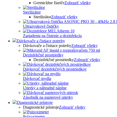
Germicídne žiariče
Zobraziť všetky
Sterilizátor
Sterilizátor
Zobraziť všetky
Ultrazvukové čističky
Zariadenia na čistenie a dezinfekciu
Dávkovače a čistiace potreby
Dávkovače a čistiace potreby
Zobraziť všetky
Dezinfekčné prostriedky
Dezinfekčné prostriedky
Zobraziť všetky
Dávkovač dezinfekčných prostriedkov
Dávkovač mydla
Utierky a náhradné náplne
Zásobník na papierové utierky
Diagnostické prístroje
Diagnostické prístroje
Zobraziť všetky
Pulzoximetre