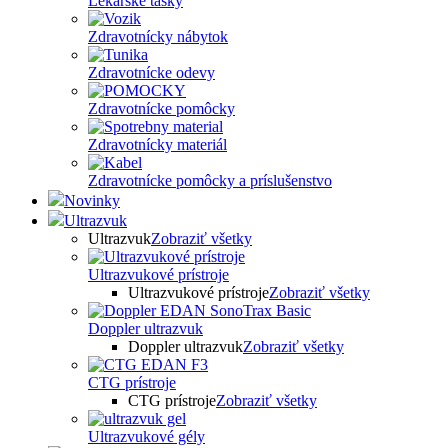
Lekárske tašky
Zdravotnícky nábytok
Zdravotnícke odevy
Zdravotnícke pomôcky
Zdravotnícky materiál
Zdravotnícke pomôcky a príslušenstvo
Novinky
Ultrazvuk
Ultrazvuk
Zobraziť všetky
Ultrazvukové prístroje
Ultrazvukové prístroje
Zobraziť všetky
Doppler ultrazvuk
Doppler ultrazvuk
Zobraziť všetky
CTG prístroje
CTG prístroje
Zobraziť všetky
Ultrazvukové gély