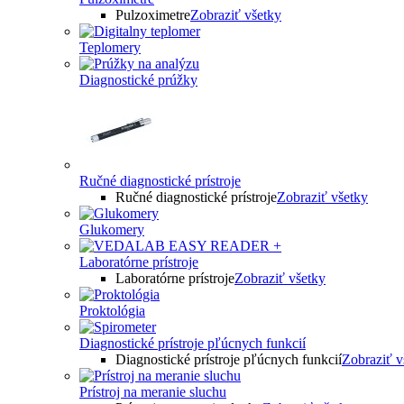
Pulzoximetre
Zobraziť všetky
Teplomery
Diagnostické prúžky
Ručné diagnostické prístroje
Ručné diagnostické prístroje
Zobraziť všetky
Glukomery
Laboratórne prístroje
Laboratórne prístroje
Zobraziť všetky
Proktológia
Diagnostické prístroje pľúcnych funkcií
Diagnostické prístroje pľúcnych funkcií
Zobraziť v
Prístroj na meranie sluchu