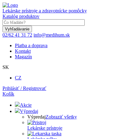
Skočiť
na
Lekárske prístroje a zdravotnícke pomôcky
hlavný
Katalóg produktov
obsah
Keyword
02/62 41 31 72
info@medihum.sk
Platba a doprava
Kontakt
Magazín
SK
CZ
Prihlásiť / Registrovať
Košík
Akcie
Výpredaj
Výpredaj
Zobraziť všetky
Lekárske prístroje