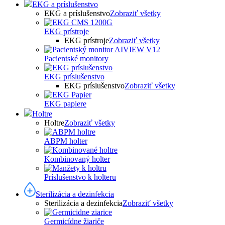
EKG a príslušenstvo
EKG a príslušenstvo
Zobraziť všetky
EKG prístroje
EKG prístroje
Zobraziť všetky
Pacientské monitory
EKG príslušenstvo
EKG príslušenstvo
Zobraziť všetky
EKG papiere
Holtre
Holtre
Zobraziť všetky
ABPM holter
Kombinovaný holter
Príslušenstvo k holteru
Sterilizácia a dezinfekcia
Sterilizácia a dezinfekcia
Zobraziť všetky
Germicídne žiariče