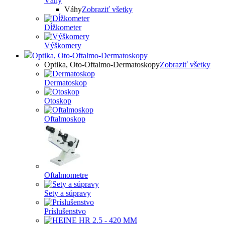
Váhy
Váhy
Zobraziť všetky
Dĺžkometer
Výškomery
Optika, Oto-Oftalmo-Dermatoskopy
Optika, Oto-Oftalmo-Dermatoskopy
Zobraziť všetky
Dermatoskop
Otoskop
Oftalmoskop
Oftalmometre
Sety a súpravy
Príslušenstvo