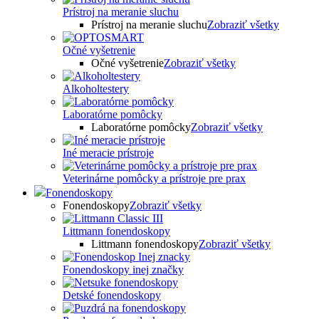
Prístroj na meranie sluchu
Prístroj na meranie sluchu
Zobraziť všetky
Očné vyšetrenie
Očné vyšetrenie
Zobraziť všetky
Alkoholtestery
Laboratórne pomôcky
Laboratórne pomôcky
Zobraziť všetky
Iné meracie prístroje
Veterinárne pomôcky a prístroje pre prax
Fonendoskopy
Fonendoskopy
Zobraziť všetky
Littmann fonendoskopy
Littmann fonendoskopy
Zobraziť všetky
Fonendoskopy inej značky
Detské fonendoskopy