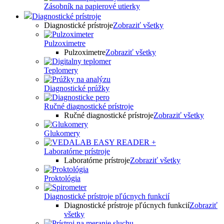
Zásobník na papierové utierky
Diagnostické prístroje
Diagnostické prístroje
Zobraziť všetky
Pulzoximetre
Pulzoximetre
Zobraziť všetky
Teplomery
Diagnostické prúžky
Ručné diagnostické prístroje
Ručné diagnostické prístroje
Zobraziť všetky
Glukomery
Laboratórne prístroje
Laboratórne prístroje
Zobraziť všetky
Proktológia
Diagnostické prístroje pľúcnych funkcií
Diagnostické prístroje pľúcnych funkcií
Zobraziť
všetky