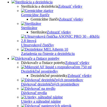
Sterilizácia a dezinfekcia
Sterilizácia a dezinfekcia
Zobraziť všetky
Germicídne žiariče
Germicídne žiariče
Zobraziť všetky
Sterilizátor
Sterilizátor
Zobraziť všetky
Ultrazvukové čističky
Zariadenia na čistenie a dezinfekciu
Dávkovače a čistiace potreby
Dávkovače a čistiace potreby
Zobraziť všetky
Dezinfekčné prostriedky
Dezinfekčné prostriedky
Zobraziť všetky
Dávkovač dezinfekčných prostriedkov
Dávkovač mydla
Utierky a náhradné náplne