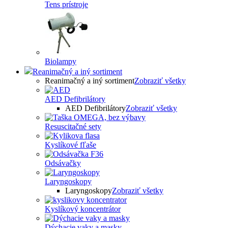
Tens prístroje
Biolampy
Reanimačný a iný sortiment
Reanimačný a iný sortiment
Zobraziť všetky
AED Defibrilátory
AED Defibrilátory
Zobraziť všetky
Resuscitačné sety
Kyslíkové fľaše
Odsávačky
Laryngoskopy
Laryngoskopy
Zobraziť všetky
Kyslíkový koncentrátor
Dýchacie vaky a masky