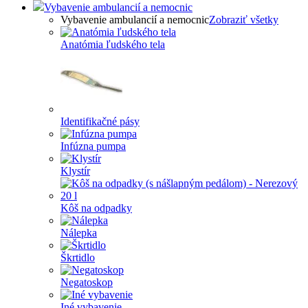
Vybavenie ambulancií a nemocnic
Vybavenie ambulancií a nemocnic
Zobraziť všetky
Anatómia ľudského tela
Identifikačné pásy
Infúzna pumpa
Klystír
Kôš na odpadky
Nálepka
Škrtidlo
Negatoskop
Iné vybavenie