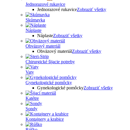
Jednorazové rukavice
Jednorazové rukavice
Zobraziť všetky
Skúmavka
Náplaste
Náplaste
Zobraziť všetky
Obväzový materiál
Obväzový materiál
Zobraziť všetky
Chirurgické šijacie potreby
Vaty
Gynekologické pomôcky
Gynekologické pomôcky
Zobraziť všetky
Katétre
Sondy
Kontajnery a krabice
Rúško