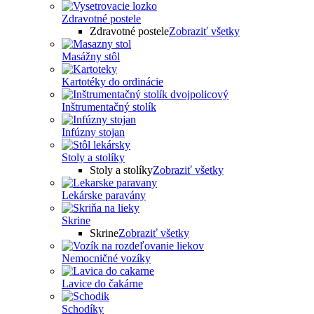
Zdravotné postele
Zdravotné postele
Zobraziť všetky
Masážny stôl
Kartotéky do ordinácie
Inštrumentačný stolík
Infúzny stojan
Stoly a stolíky
Stoly a stolíky
Zobraziť všetky
Lekárske paravány
Skrine
Skrine
Zobraziť všetky
Nemocničné vozíky
Lavice do čakárne
Schodíky