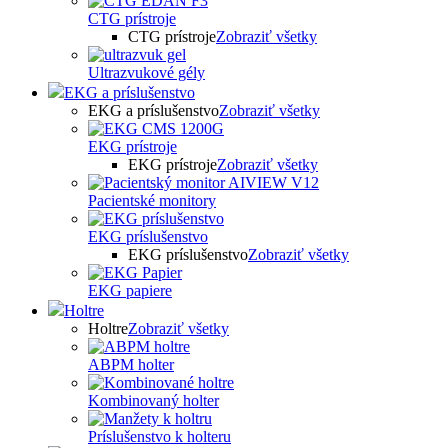
CTG prístroje
CTG prístroje
Zobraziť všetky
Ultrazvukové gély
EKG a príslušenstvo
EKG a príslušenstvo
Zobraziť všetky
EKG prístroje
EKG prístroje
Zobraziť všetky
Pacientské monitory
EKG príslušenstvo
EKG príslušenstvo
Zobraziť všetky
EKG papiere
Holtre
Holtre
Zobraziť všetky
ABPM holter
Kombinovaný holter
Príslušenstvo k holteru