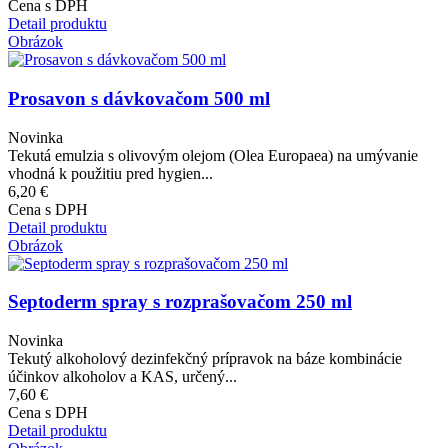
Cena s DPH
Detail produktu
Obrázok
Prosavon s dávkovačom 500 ml
Novinka
Tekutá emulzia s olivovým olejom (Olea Europaea) na umývanie
vhodná k použitiu pred hygien...
6,20 €
Cena s DPH
Detail produktu
Obrázok
Septoderm spray s rozprašovačom 250 ml
Novinka
Tekutý alkoholový dezinfekčný prípravok na báze kombinácie
účinkov alkoholov a KAS, určený...
7,60 €
Cena s DPH
Detail produktu