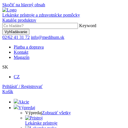
Skočiť na hlavný obsah
Lekárske prístroje a zdravotnícke pomôcky
Katalóg produktov
Keyword
02/62 41 31 72
info@medihum.sk
Platba a doprava
Kontakt
Magazín
SK
CZ
Prihlásiť / Registrovať
Košík
Akcie
Výpredaj
Výpredaj
Zobraziť všetky
Lekárske prístroje