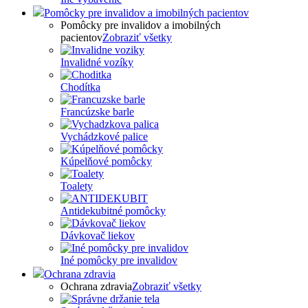
Pomôcky pre invalidov a imobilných pacientov
Pomôcky pre invalidov a imobilných
pacientov
Zobraziť všetky
Invalidné vozíky
Chodítka
Francúzske barle
Vychádzkové palice
Kúpelňové pomôcky
Toalety
Antidekubitné pomôcky
Dávkovač liekov
Iné pomôcky pre invalidov
Ochrana zdravia
Ochrana zdravia
Zobraziť všetky