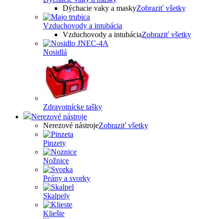
Dýchacie vaky a masky
Zobraziť všetky
Vzduchovody a intubácia
Vzduchovody a intubácia
Zobraziť všetky
Nosidlá
Zdravotnícke tašky
Nerezové nástroje
Nerezové nástroje
Zobraziť všetky
Pinzety
Nožnice
Peány a svorky
Skalpely
Kliešte