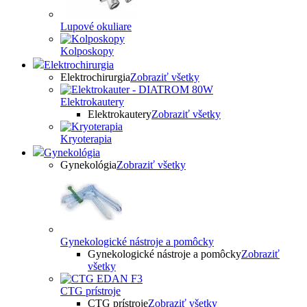
Lupové okuliare
Kolposkopy
Elektrochirurgia
Elektrochirurgia
Zobraziť všetky
Elektrokautery
Elektrokautery
Zobraziť všetky
Kryoterapia
Gynekológia
Gynekológia
Zobraziť všetky
Gynekologické nástroje a pomôcky
Gynekologické nástroje a pomôcky
Zobraziť
všetky
CTG prístroje
CTG prístroje
Zobraziť všetky