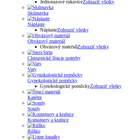
Jednorazové rukavice
Zobraziť všetky
Skúmavka
Náplaste
Náplaste
Zobraziť všetky
Obväzový materiál
Obväzový materiál
Zobraziť všetky
Chirurgické šijacie potreby
Vaty
Gynekologické pomôcky
Gynekologické pomôcky
Zobraziť všetky
Katétre
Sondy
Kontajnery a krabice
Rúško