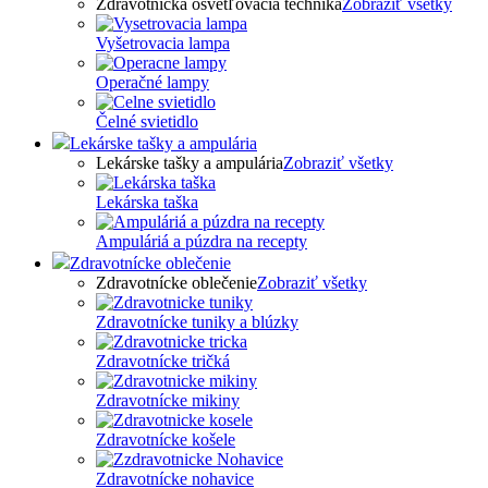
Zdravotnícka osvetľovacia technika
Zobraziť všetky
Vyšetrovacia lampa
Operačné lampy
Čelné svietidlo
Lekárske tašky a ampulária
Lekárske tašky a ampulária
Zobraziť všetky
Lekárska taška
Ampuláriá a púzdra na recepty
Zdravotnícke oblečenie
Zdravotnícke oblečenie
Zobraziť všetky
Zdravotnícke tuniky a blúzky
Zdravotnícke tričká
Zdravotnícke mikiny
Zdravotnícke košele
Zdravotnícke nohavice