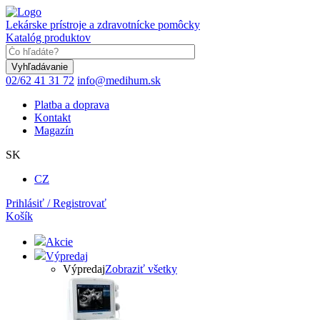
Skočiť
na
Lekárske prístroje a zdravotnícke pomôcky
hlavný
Katalóg produktov
obsah
Keyword
02/62 41 31 72
info@medihum.sk
Platba a doprava
Kontakt
Magazín
SK
CZ
Prihlásiť / Registrovať
Košík
Akcie
Výpredaj
Výpredaj
Zobraziť všetky