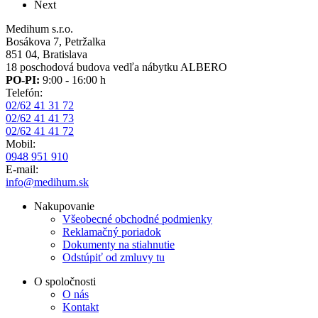
Ďalšia
Next
strana
Medihum s.r.o.
Bosákova 7, Petržalka
851 04, Bratislava
18 poschodová budova vedľa nábytku ALBERO
PO-PI:
9:00 - 16:00 h
Telefón:
02/62 41 31 72
02/62 41 41 73
02/62 41 41 72
Mobil:
0948 951 910
E-mail:
info@medihum.sk
Nakupovanie
Všeobecné obchodné podmienky
Reklamačný poriadok
Dokumenty na stiahnutie
Odstúpiť od zmluvy tu
O spoločnosti
O nás
Kontakt