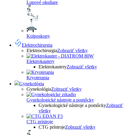
Lupové okuliare
Kolposkopy
Elektrochirurgia
Elektrochirurgia
Zobraziť všetky
Elektrokautery
Elektrokautery
Zobraziť všetky
Kryoterapia
Gynekológia
Gynekológia
Zobraziť všetky
Gynekologické nástroje a pomôcky
Gynekologické nástroje a pomôcky
Zobraziť
všetky
CTG prístroje
CTG prístroje
Zobraziť všetky