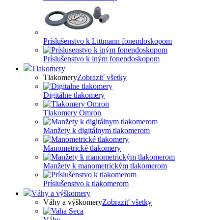
Príslušenstvo k Littmann fonendoskopom
Príslušenstvo k iným fonendoskopom
Tlakomery
Tlakomery
Zobraziť všetky
Digitálne tlakomery
Tlakomery Omron
Manžety k digitálnym tlakomerom
Manometrické tlakomery
Manžety k manometrickým tlakomerom
Príslušenstvo k tlakomerom
Váhy a výškomery
Váhy a výškomery
Zobraziť všetky
Váhy