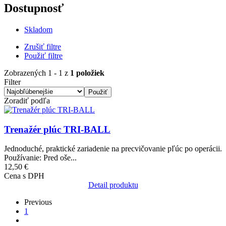
Dostupnosť
Skladom
Zrušiť filtre
Použiť filtre
Zobrazených 1 - 1 z
1 položiek
Filter
Zoradiť podľa
Obrázok
Trenažér plúc TRI-BALL
Jednoduché, praktické zariadenie na precvičovanie pľúc po operácii.
Používanie: Pred oše...
12,50 €
Cena s DPH
Detail produktu
Previous
Previous
page
Aktuálna
1
Pagination
stránka