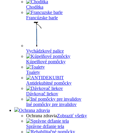
Chodítka
Francúzske barle
Vychádzkové palice
Kúpelňové pomôcky
Toalety
Antidekubitné pomôcky
Dávkovač liekov
Iné pomôcky pre invalidov
Ochrana zdravia
Ochrana zdravia
Zobraziť všetky
Správne držanie tela