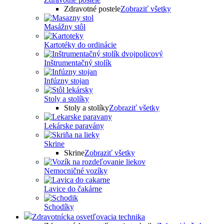
Zdravotné postele
Zobraziť všetky
Masážny stôl
Kartotéky do ordinácie
Inštrumentačný stolík
Infúzny stojan
Stoly a stolíky
Stoly a stolíky
Zobraziť všetky
Lekárske paravány
Skrine
Skrine
Zobraziť všetky
Nemocničné vozíky
Lavice do čakárne
Schodíky
Zdravotnícka osvetľovacia technika