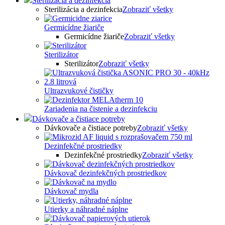
Sterilizácia a dezinfekcia
Sterilizácia a dezinfekcia
Zobraziť všetky
Germicídne žiariče
Germicídne žiariče
Zobraziť všetky
Sterilizátor
Sterilizátor
Zobraziť všetky
Ultrazvukové čističky
Zariadenia na čistenie a dezinfekciu
Dávkovače a čistiace potreby
Dávkovače a čistiace potreby
Zobraziť všetky
Dezinfekčné prostriedky
Dezinfekčné prostriedky
Zobraziť všetky
Dávkovač dezinfekčných prostriedkov
Dávkovač mydla
Utierky a náhradné náplne