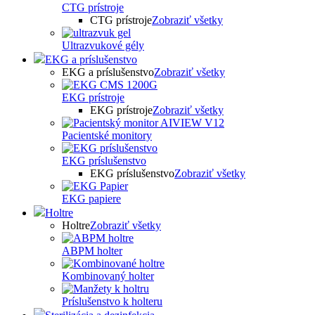
CTG prístroje
CTG prístroje
Zobraziť všetky
Ultrazvukové gély
EKG a príslušenstvo
EKG a príslušenstvo
Zobraziť všetky
EKG prístroje
EKG prístroje
Zobraziť všetky
Pacientské monitory
EKG príslušenstvo
EKG príslušenstvo
Zobraziť všetky
EKG papiere
Holtre
Holtre
Zobraziť všetky
ABPM holter
Kombinovaný holter
Príslušenstvo k holteru