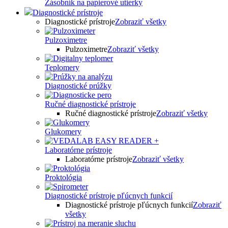
Zásobník na papierové utierky
Diagnostické prístroje
Diagnostické prístroje
Zobraziť všetky
Pulzoximetre
Pulzoximetre
Zobraziť všetky
Teplomery
Diagnostické prúžky
Ručné diagnostické prístroje
Ručné diagnostické prístroje
Zobraziť všetky
Glukomery
Laboratórne prístroje
Laboratórne prístroje
Zobraziť všetky
Proktológia
Diagnostické prístroje pľúcnych funkcií
Diagnostické prístroje pľúcnych funkcií
Zobraziť
všetky