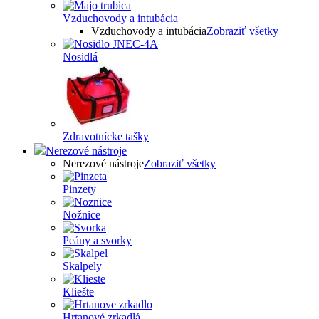
Vzduchovody a intubácia
Vzduchovody a intubácia
Zobraziť všetky
Nosidlá
Zdravotnícke tašky
Nerezové nástroje
Nerezové nástroje
Zobraziť všetky
Pinzety
Nožnice
Peány a svorky
Skalpely
Kliešte
Hrtanové zrkadlá