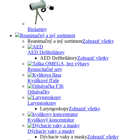
Biolampy
Reanimačný a iný sortiment
Reanimačný a iný sortiment
Zobraziť všetky
AED Defibrilátory
AED Defibrilátory
Zobraziť všetky
Resuscitačné sety
Kyslíkové fľaše
Odsávačky
Laryngoskopy
Laryngoskopy
Zobraziť všetky
Kyslíkový koncentrátor
Dýchacie vaky a masky
Dýchacie vaky a masky
Zobraziť všetky