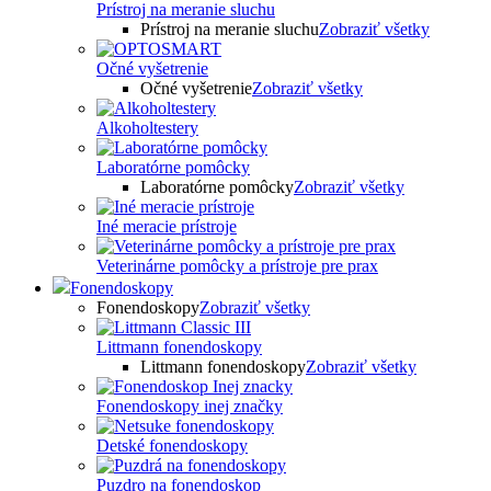
Prístroj na meranie sluchu
Prístroj na meranie sluchu
Zobraziť všetky
Očné vyšetrenie
Očné vyšetrenie
Zobraziť všetky
Alkoholtestery
Laboratórne pomôcky
Laboratórne pomôcky
Zobraziť všetky
Iné meracie prístroje
Veterinárne pomôcky a prístroje pre prax
Fonendoskopy
Fonendoskopy
Zobraziť všetky
Littmann fonendoskopy
Littmann fonendoskopy
Zobraziť všetky
Fonendoskopy inej značky
Detské fonendoskopy
Puzdro na fonendoskop