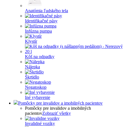
Anatómia ľudského tela
Identifikačné pásy
Infúzna pumpa
Klystír
Kôš na odpadky
Nálepka
Škrtidlo
Negatoskop
Iné vybavenie
Pomôcky pre invalidov a imobilných pacientov
Pomôcky pre invalidov a imobilných
pacientov
Zobraziť všetky
Invalidné vozíky