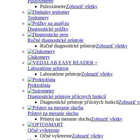
Pulzoximetre
Pulzoximetre
Zobraziť všetky
Teplomery
Diagnostické prúžky
Ručné diagnostické prístroje
Ručné diagnostické prístroje
Zobraziť všetky
Glukomery
Laboratórne prístroje
Laboratórne prístroje
Zobraziť všetky
Proktológia
Diagnostické prístroje pľúcnych funkcií
Diagnostické prístroje pľúcnych funkcií
Zobraziť v
Prístroj na meranie sluchu
Prístroj na meranie sluchu
Zobraziť všetky
Očné vyšetrenie
Očné vyšetrenie
Zobraziť všetky