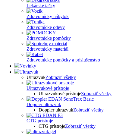
Lekárske tašky
Zdravotnícky nábytok
Zdravotnícke odevy
Zdravotnícke pomôcky
Zdravotnícky materiál
Zdravotnícke pomôcky a príslušenstvo
Novinky
Ultrazvuk
Ultrazvuk
Zobraziť všetky
Ultrazvukové prístroje
Ultrazvukové prístroje
Zobraziť všetky
Doppler ultrazvuk
Doppler ultrazvuk
Zobraziť všetky
CTG prístroje
CTG prístroje
Zobraziť všetky