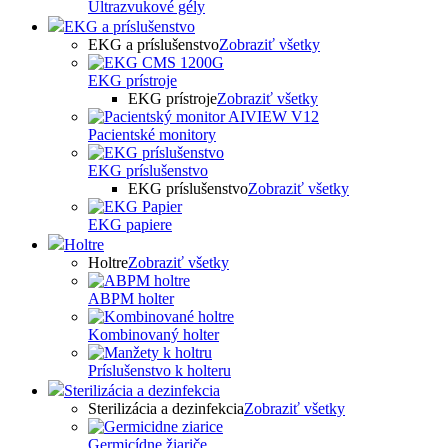
Ultrazvukové gély
EKG a príslušenstvo
EKG a príslušenstvo
Zobraziť všetky
EKG prístroje
EKG prístroje
Zobraziť všetky
Pacientské monitory
EKG príslušenstvo
EKG príslušenstvo
Zobraziť všetky
EKG papiere
Holtre
Holtre
Zobraziť všetky
ABPM holter
Kombinovaný holter
Príslušenstvo k holteru
Sterilizácia a dezinfekcia
Sterilizácia a dezinfekcia
Zobraziť všetky
Germicídne žiariče