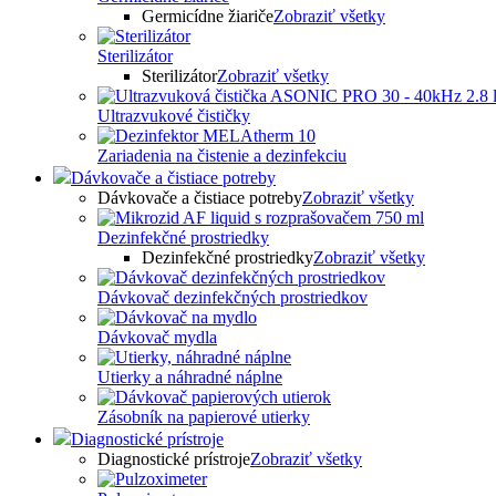
Germicídne žiariče
Zobraziť všetky
Sterilizátor
Sterilizátor
Zobraziť všetky
Ultrazvukové čističky
Zariadenia na čistenie a dezinfekciu
Dávkovače a čistiace potreby
Dávkovače a čistiace potreby
Zobraziť všetky
Dezinfekčné prostriedky
Dezinfekčné prostriedky
Zobraziť všetky
Dávkovač dezinfekčných prostriedkov
Dávkovač mydla
Utierky a náhradné náplne
Zásobník na papierové utierky
Diagnostické prístroje
Diagnostické prístroje
Zobraziť všetky