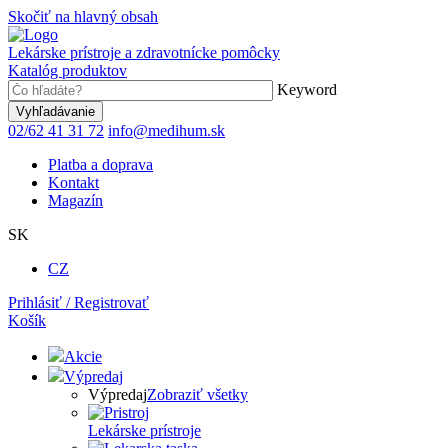
Skočiť na hlavný obsah
Lekárske prístroje a zdravotnícke pomôcky
Katalóg produktov
Keyword
02/62 41 31 72
info@medihum.sk
Platba a doprava
Kontakt
Magazín
SK
CZ
Prihlásiť / Registrovať
Košík
Akcie
Výpredaj
Výpredaj
Zobraziť všetky
Lekárske prístroje