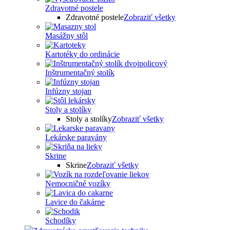
Zdravotné postele
Zdravotné postele
Zobraziť všetky
Masážny stôl
Kartotéky do ordinácie
Inštrumentačný stolík
Infúzny stojan
Stoly a stolíky
Stoly a stolíky
Zobraziť všetky
Lekárske paravány
Skrine
Skrine
Zobraziť všetky
Nemocničné vozíky
Lavice do čakárne
Schodíky