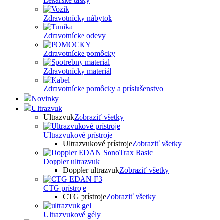
Lekárske tašky
Zdravotnícky nábytok
Zdravotnícke odevy
Zdravotnícke pomôcky
Zdravotnícky materiál
Zdravotnícke pomôcky a príslušenstvo
Novinky
Ultrazvuk
Ultrazvuk
Zobraziť všetky
Ultrazvukové prístroje
Ultrazvukové prístroje
Zobraziť všetky
Doppler ultrazvuk
Doppler ultrazvuk
Zobraziť všetky
CTG prístroje
CTG prístroje
Zobraziť všetky
Ultrazvukové gély