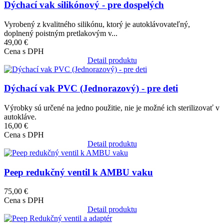
Dýchací vak silikónový - pre dospelých
Vyrobený z kvalitného silikónu, ktorý je autoklávovateľný,
doplnený poistným pretlakovým v...
49,00 €
Cena s DPH
Detail produktu
Obrázok
Dýchací vak PVC (Jednorazový) - pre deti
Výrobky sú určené na jedno použitie, nie je možné ich sterilizovať v
autokláve.
16,00 €
Cena s DPH
Detail produktu
Obrázok
Peep redukčný ventil k AMBU vaku
75,00 €
Cena s DPH
Detail produktu
Obrázok