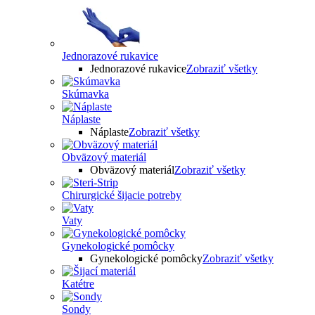
Jednorazové rukavice
Jednorazové rukavice
Zobraziť všetky
Skúmavka
Náplaste
Náplaste
Zobraziť všetky
Obväzový materiál
Obväzový materiál
Zobraziť všetky
Chirurgické šijacie potreby
Vaty
Gynekologické pomôcky
Gynekologické pomôcky
Zobraziť všetky
Katétre
Sondy