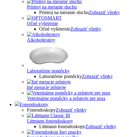
Prístroj na meranie sluchu
Prístroj na meranie sluchu
Zobraziť všetky
Očné vyšetrenie
Očné vyšetrenie
Zobraziť všetky
Alkoholtestery
Laboratórne pomôcky
Laboratórne pomôcky
Zobraziť všetky
Iné meracie prístroje
Veterinárne pomôcky a prístroje pre prax
Fonendoskopy
Fonendoskopy
Zobraziť všetky
Littmann fonendoskopy
Littmann fonendoskopy
Zobraziť všetky