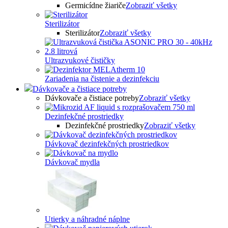
Germicídne žiariče
Zobraziť všetky
Sterilizátor
Sterilizátor
Zobraziť všetky
Ultrazvukové čističky
Zariadenia na čistenie a dezinfekciu
Dávkovače a čistiace potreby
Dávkovače a čistiace potreby
Zobraziť všetky
Dezinfekčné prostriedky
Dezinfekčné prostriedky
Zobraziť všetky
Dávkovač dezinfekčných prostriedkov
Dávkovač mydla
Utierky a náhradné náplne