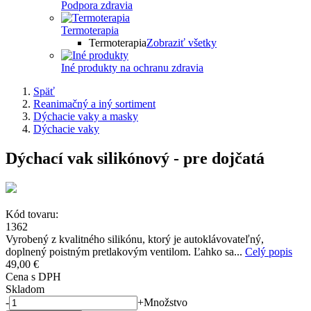
Podpora zdravia
Termoterapia
Termoterapia
Zobraziť všetky
Iné produkty na ochranu zdravia
Späť
Reanimačný a iný sortiment
Dýchacie vaky a masky
Dýchacie vaky
Dýchací vak silikónový - pre dojčatá
Kód tovaru:
1362
Vyrobený z kvalitného silikónu, ktorý je autoklávovateľný,
doplnený poistným pretlakovým ventilom. Ľahko sa...
Celý popis
49,00 €
Cena s DPH
Skladom
-
+
Množstvo