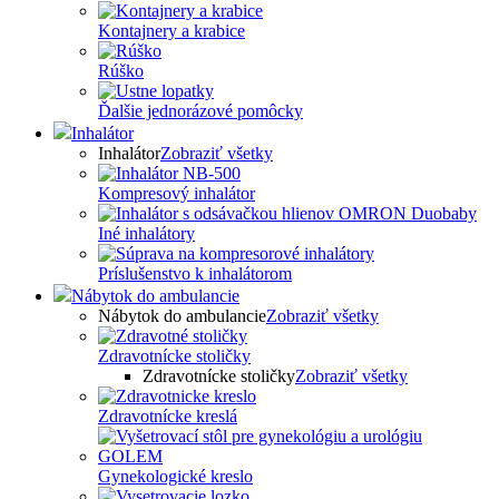
Kontajnery a krabice
Rúško
Ďalšie jednorázové pomôcky
Inhalátor
Inhalátor
Zobraziť všetky
Kompresový inhalátor
Iné inhalátory
Príslušenstvo k inhalátorom
Nábytok do ambulancie
Nábytok do ambulancie
Zobraziť všetky
Zdravotnícke stoličky
Zdravotnícke stoličky
Zobraziť všetky
Zdravotnícke kreslá
Gynekologické kreslo