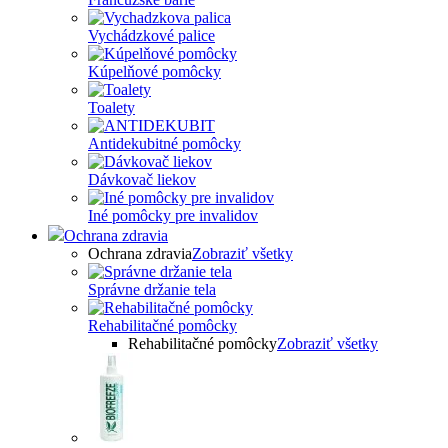
Vychádzkové palice
Kúpelňové pomôcky
Toalety
Antidekubitné pomôcky
Dávkovač liekov
Iné pomôcky pre invalidov
Ochrana zdravia
Ochrana zdravia
Zobraziť všetky
Správne držanie tela
Rehabilitačné pomôcky
Rehabilitačné pomôcky
Zobraziť všetky