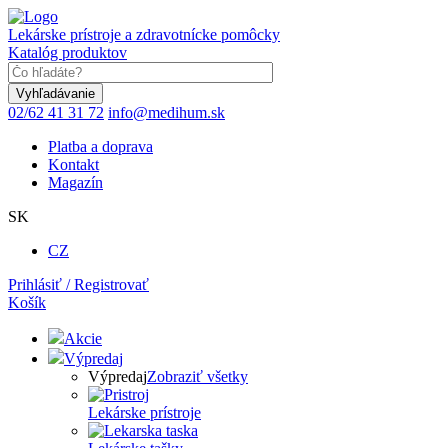
Skočiť
na
Lekárske prístroje a zdravotnícke pomôcky
hlavný
Katalóg produktov
obsah
Keyword
02/62 41 31 72
info@medihum.sk
Platba a doprava
Kontakt
Magazín
SK
CZ
Prihlásiť / Registrovať
Košík
Akcie
Výpredaj
Výpredaj
Zobraziť všetky
Lekárske prístroje