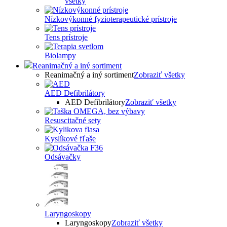
všetky
Nízkovýkonné fyzioterapeutické prístroje
Tens prístroje
Biolampy
Reanimačný a iný sortiment
Reanimačný a iný sortiment
Zobraziť všetky
AED Defibrilátory
AED Defibrilátory
Zobraziť všetky
Resuscitačné sety
Kyslíkové fľaše
Odsávačky
Laryngoskopy
Laryngoskopy
Zobraziť všetky