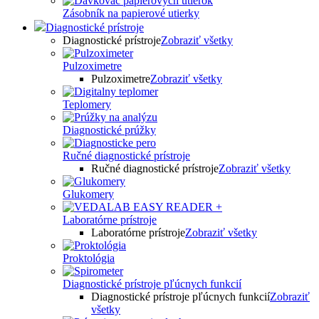
Zásobník na papierové utierky
Diagnostické prístroje
Diagnostické prístroje
Zobraziť všetky
Pulzoximetre
Pulzoximetre
Zobraziť všetky
Teplomery
Diagnostické prúžky
Ručné diagnostické prístroje
Ručné diagnostické prístroje
Zobraziť všetky
Glukomery
Laboratórne prístroje
Laboratórne prístroje
Zobraziť všetky
Proktológia
Diagnostické prístroje pľúcnych funkcií
Diagnostické prístroje pľúcnych funkcií
Zobraziť
všetky