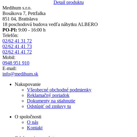
Detail produktu
Medihum s.r.o.
Bosákova 7, Petržalka
851 04, Bratislava
18 poschodová budova vedľa nábytku ALBERO
PO-PI:
9:00 - 16:00 h
Telefón:
02/62 41 31 72
02/62 41 41 73
02/62 41 41 72
Mobil:
0948 951 910
E-mail:
info@medihum.sk
Nakupovanie
Všeobecné obchodné podmienky
Reklamačný poriadok
Dokumenty na stiahnutie
Odstúpiť od zmluvy tu
O spoločnosti
O nás
Kontakt