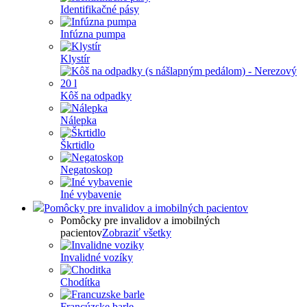
Identifikačné pásy
Infúzna pumpa
Klystír
Kôš na odpadky
Nálepka
Škrtidlo
Negatoskop
Iné vybavenie
Pomôcky pre invalidov a imobilných pacientov
Pomôcky pre invalidov a imobilných
pacientov
Zobraziť všetky
Invalidné vozíky
Chodítka
Francúzske barle