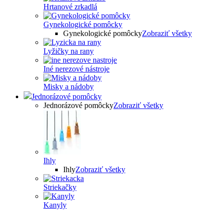
Hrtanové zrkadlá
Gynekologické pomôcky
Gynekologické pomôcky
Zobraziť všetky
Lyžičky na rany
Iné nerezové nástroje
Misky a nádoby
Jednorázové pomôcky
Jednorázové pomôcky
Zobraziť všetky
Ihly
Ihly
Zobraziť všetky
Striekačky
Kanyly