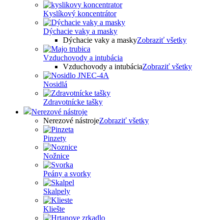
Kyslíkový koncentrátor
Dýchacie vaky a masky
Dýchacie vaky a masky
Zobraziť všetky
Vzduchovody a intubácia
Vzduchovody a intubácia
Zobraziť všetky
Nosidlá
Zdravotnícke tašky
Nerezové nástroje
Nerezové nástroje
Zobraziť všetky
Pinzety
Nožnice
Peány a svorky
Skalpely
Kliešte