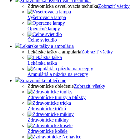
Zdravotnícka osvetľovacia technika
Zdravotnícka osvetľovacia technika
Zobraziť všetky
Vyšetrovacia lampa
Operačné lampy
Čelné svietidlo
Lekárske tašky a ampulária
Lekárske tašky a ampulária
Zobraziť všetky
Lekárska taška
Ampuláriá a púzdra na recepty
Zdravotnícke oblečenie
Zdravotnícke oblečenie
Zobraziť všetky
Zdravotnícke tuniky a blúzky
Zdravotnícke tričká
Zdravotnícke mikiny
Zdravotnícke košele