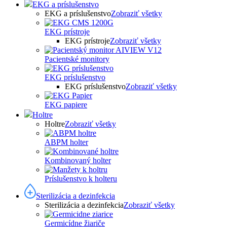
EKG a príslušenstvo
EKG a príslušenstvo
Zobraziť všetky
EKG prístroje
EKG prístroje
Zobraziť všetky
Pacientské monitory
EKG príslušenstvo
EKG príslušenstvo
Zobraziť všetky
EKG papiere
Holtre
Holtre
Zobraziť všetky
ABPM holter
Kombinovaný holter
Príslušenstvo k holteru
Sterilizácia a dezinfekcia
Sterilizácia a dezinfekcia
Zobraziť všetky
Germicídne žiariče