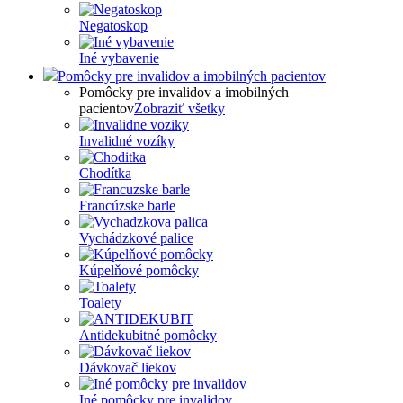
Negatoskop
Iné vybavenie
Pomôcky pre invalidov a imobilných pacientov
Pomôcky pre invalidov a imobilných
pacientov
Zobraziť všetky
Invalidné vozíky
Chodítka
Francúzske barle
Vychádzkové palice
Kúpelňové pomôcky
Toalety
Antidekubitné pomôcky
Dávkovač liekov
Iné pomôcky pre invalidov