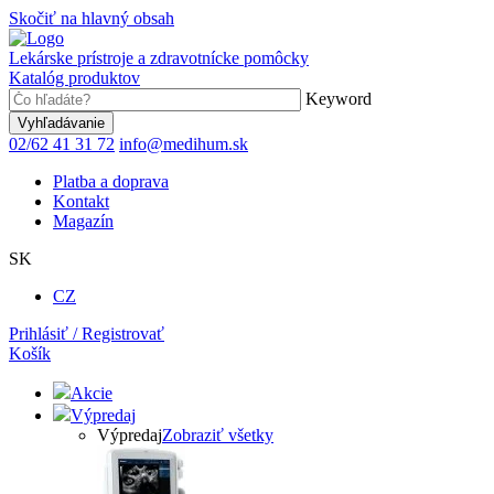
Skočiť na hlavný obsah
Lekárske prístroje a zdravotnícke pomôcky
Katalóg produktov
Keyword
02/62 41 31 72
info@medihum.sk
Platba a doprava
Kontakt
Magazín
SK
CZ
Prihlásiť / Registrovať
Košík
Akcie
Výpredaj
Výpredaj
Zobraziť všetky