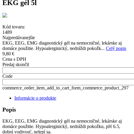
EKG gél 5l
Kód tovaru:
1489
Najpredávanejšie
EKG, EEG, EMG diagnostický gél na nemocničné, lekárske aj
domáce použitie. Hypoalerginický, nedráždi pokožk...
Celý popis
9,80 €
Cena s DPH
Predaj skončil
Code
commerce_order_item_add_to_cart_form_commerce_product_297
Informácie o produkte
Popis
EKG, EEG, EMG diagnostický gél na nemocničné, lekárske aj
domáce použitie. Hypoalerginický, nedráždi pokožku, pH 6.5,
dobrá vodivosť, nelepí sa.