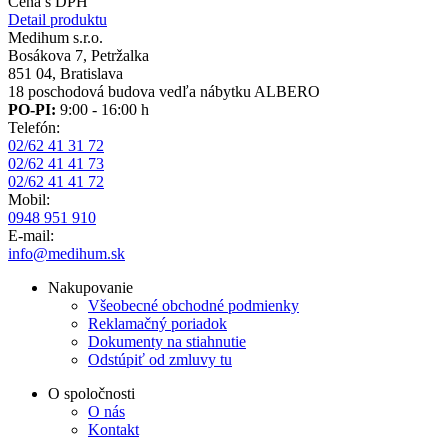
Cena s DPH
Detail produktu
Medihum s.r.o.
Bosákova 7, Petržalka
851 04, Bratislava
18 poschodová budova vedľa nábytku ALBERO
PO-PI:
9:00 - 16:00 h
Telefón:
02/62 41 31 72
02/62 41 41 73
02/62 41 41 72
Mobil:
0948 951 910
E-mail:
info@medihum.sk
Nakupovanie
Všeobecné obchodné podmienky
Reklamačný poriadok
Dokumenty na stiahnutie
Odstúpiť od zmluvy tu
O spoločnosti
O nás
Kontakt