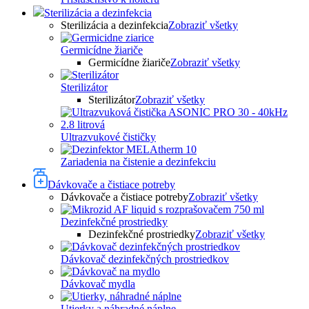
Sterilizácia a dezinfekcia
Sterilizácia a dezinfekcia
Zobraziť všetky
Germicídne žiariče
Germicídne žiariče
Zobraziť všetky
Sterilizátor
Sterilizátor
Zobraziť všetky
Ultrazvukové čističky
Zariadenia na čistenie a dezinfekciu
Dávkovače a čistiace potreby
Dávkovače a čistiace potreby
Zobraziť všetky
Dezinfekčné prostriedky
Dezinfekčné prostriedky
Zobraziť všetky
Dávkovač dezinfekčných prostriedkov
Dávkovač mydla
Utierky a náhradné náplne