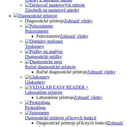
Zásobník na papierové utierky
Diagnostické prístroje
Diagnostické prístroje
Zobraziť všetky
Pulzoximetre
Pulzoximetre
Zobraziť všetky
Teplomery
Diagnostické prúžky
Ručné diagnostické prístroje
Ručné diagnostické prístroje
Zobraziť všetky
Glukomery
Laboratórne prístroje
Laboratórne prístroje
Zobraziť všetky
Proktológia
Diagnostické prístroje pľúcnych funkcií
Diagnostické prístroje pľúcnych funkcií
Zobraziť