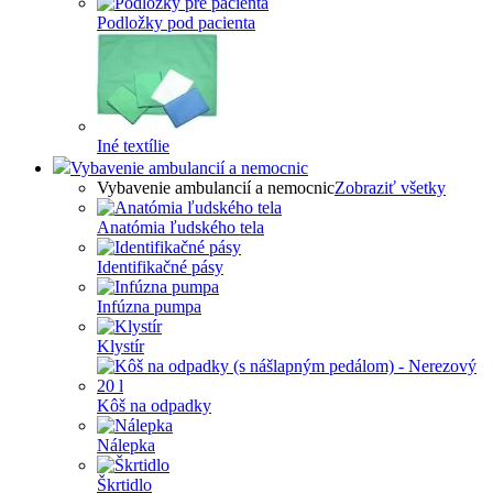
Podložky pod pacienta
Iné textílie
Vybavenie ambulancií a nemocnic
Vybavenie ambulancií a nemocnic
Zobraziť všetky
Anatómia ľudského tela
Identifikačné pásy
Infúzna pumpa
Klystír
Kôš na odpadky
Nálepka
Škrtidlo