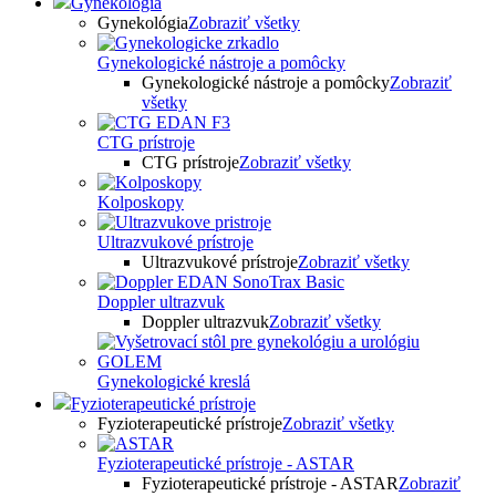
Gynekológia
Gynekológia
Zobraziť všetky
Gynekologické nástroje a pomôcky
Gynekologické nástroje a pomôcky
Zobraziť
všetky
CTG prístroje
CTG prístroje
Zobraziť všetky
Kolposkopy
Ultrazvukové prístroje
Ultrazvukové prístroje
Zobraziť všetky
Doppler ultrazvuk
Doppler ultrazvuk
Zobraziť všetky
Gynekologické kreslá
Fyzioterapeutické prístroje
Fyzioterapeutické prístroje
Zobraziť všetky
Fyzioterapeutické prístroje - ASTAR
Fyzioterapeutické prístroje - ASTAR
Zobraziť