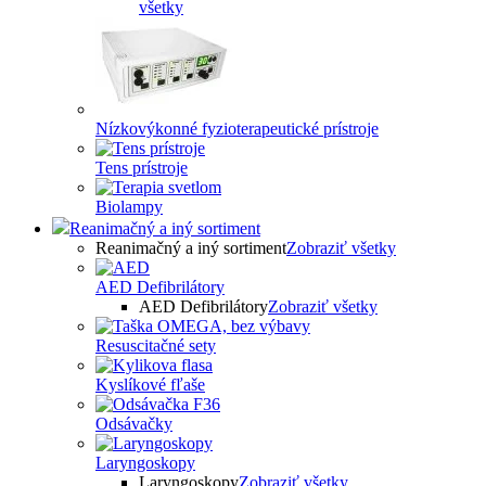
všetky
Nízkovýkonné fyzioterapeutické prístroje
Tens prístroje
Biolampy
Reanimačný a iný sortiment
Reanimačný a iný sortiment
Zobraziť všetky
AED Defibrilátory
AED Defibrilátory
Zobraziť všetky
Resuscitačné sety
Kyslíkové fľaše
Odsávačky
Laryngoskopy
Laryngoskopy
Zobraziť všetky