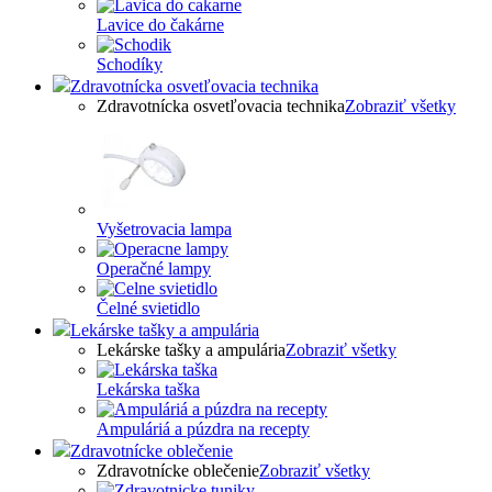
Lavice do čakárne
Schodíky
Zdravotnícka osvetľovacia technika
Zdravotnícka osvetľovacia technika
Zobraziť všetky
Vyšetrovacia lampa
Operačné lampy
Čelné svietidlo
Lekárske tašky a ampulária
Lekárske tašky a ampulária
Zobraziť všetky
Lekárska taška
Ampuláriá a púzdra na recepty
Zdravotnícke oblečenie
Zdravotnícke oblečenie
Zobraziť všetky