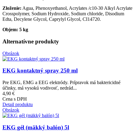
Zloženie:
Agua, Phenoxyethanol, Acrylates /c10-30 Alkyl Acrylate
Crosspolymer, Sodium Hydroxide, Sodium chloride, Disodium
Edta, Decylene Glycol, Caprylyl Glycol, CI14720.
Objem: 5 kg
Alternatívne produkty
Obrázok
EKG kontaktný spray 250 ml
Pre EKG, EMG a EEG elektródy. Prípravok má baktericidné
účinky, má vysokú vodivosť, nedrád...
4,90 €
Cena s DPH
Detail produktu
Obrázok
EKG gél (mäkký balón) 5l