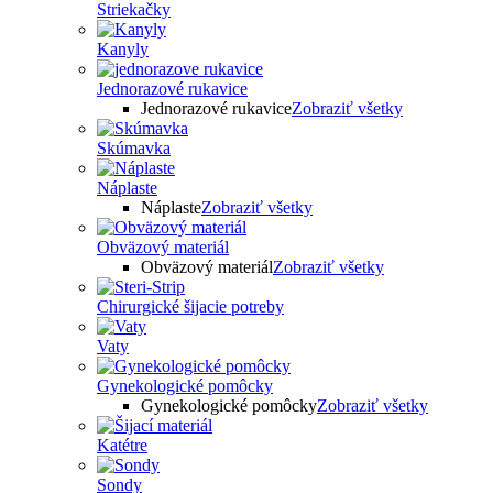
Striekačky
Kanyly
Jednorazové rukavice
Jednorazové rukavice
Zobraziť všetky
Skúmavka
Náplaste
Náplaste
Zobraziť všetky
Obväzový materiál
Obväzový materiál
Zobraziť všetky
Chirurgické šijacie potreby
Vaty
Gynekologické pomôcky
Gynekologické pomôcky
Zobraziť všetky
Katétre
Sondy