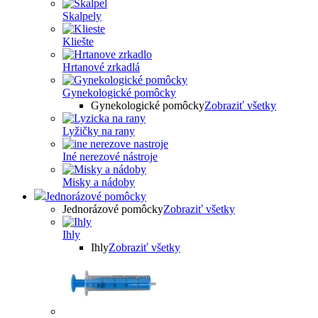
Skalpely
Kliešte
Hrtanové zrkadlá
Gynekologické pomôcky
Gynekologické pomôcky
Zobraziť všetky
Lyžičky na rany
Iné nerezové nástroje
Misky a nádoby
Jednorázové pomôcky
Jednorázové pomôcky
Zobraziť všetky
Ihly
Ihly
Zobraziť všetky