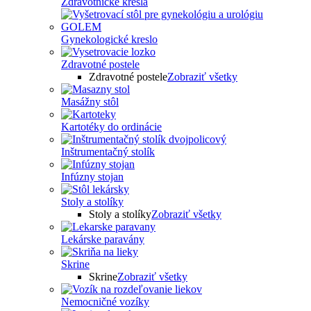
Zdravotnícke kreslá
Gynekologické kreslo
Zdravotné postele
Zdravotné postele
Zobraziť všetky
Masážny stôl
Kartotéky do ordinácie
Inštrumentačný stolík
Infúzny stojan
Stoly a stolíky
Stoly a stolíky
Zobraziť všetky
Lekárske paravány
Skrine
Skrine
Zobraziť všetky
Nemocničné vozíky