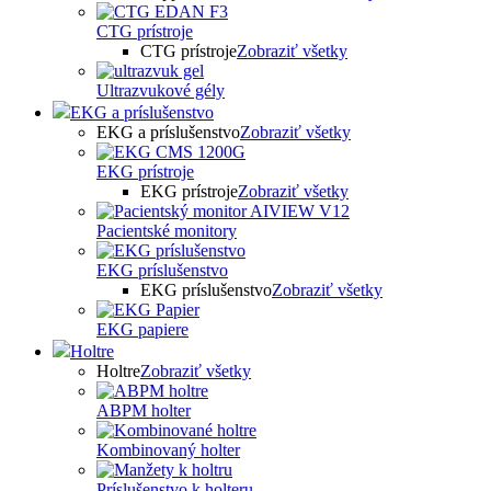
CTG prístroje
CTG prístroje
Zobraziť všetky
Ultrazvukové gély
EKG a príslušenstvo
EKG a príslušenstvo
Zobraziť všetky
EKG prístroje
EKG prístroje
Zobraziť všetky
Pacientské monitory
EKG príslušenstvo
EKG príslušenstvo
Zobraziť všetky
EKG papiere
Holtre
Holtre
Zobraziť všetky
ABPM holter
Kombinovaný holter
Príslušenstvo k holteru