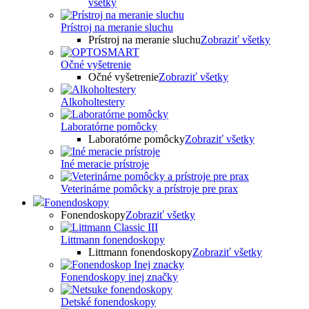
všetky
Prístroj na meranie sluchu
Prístroj na meranie sluchu
Zobraziť všetky
Očné vyšetrenie
Očné vyšetrenie
Zobraziť všetky
Alkoholtestery
Laboratórne pomôcky
Laboratórne pomôcky
Zobraziť všetky
Iné meracie prístroje
Veterinárne pomôcky a prístroje pre prax
Fonendoskopy
Fonendoskopy
Zobraziť všetky
Littmann fonendoskopy
Littmann fonendoskopy
Zobraziť všetky
Fonendoskopy inej značky
Detské fonendoskopy