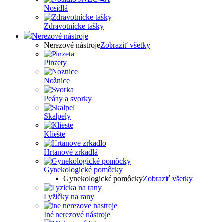
Nosidlá
Zdravotnícke tašky
Nerezové nástroje
Nerezové nástroje
Zobraziť všetky
Pinzety
Nožnice
Peány a svorky
Skalpely
Kliešte
Hrtanové zrkadlá
Gynekologické pomôcky
Gynekologické pomôcky
Zobraziť všetky
Lyžičky na rany
Iné nerezové nástroje