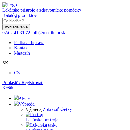
Skočiť
na
Lekárske prístroje a zdravotnícke pomôcky
hlavný
Katalóg produktov
obsah
Keyword
02/62 41 31 72
info@medihum.sk
Platba a doprava
Kontakt
Magazín
SK
CZ
Prihlásiť / Registrovať
Košík
Akcie
Výpredaj
Výpredaj
Zobraziť všetky
Lekárske prístroje