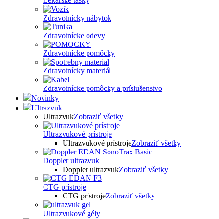
Lekárske tašky
Zdravotnícky nábytok
Zdravotnícke odevy
Zdravotnícke pomôcky
Zdravotnícky materiál
Zdravotnícke pomôcky a príslušenstvo
Novinky
Ultrazvuk
Ultrazvuk
Zobraziť všetky
Ultrazvukové prístroje
Ultrazvukové prístroje
Zobraziť všetky
Doppler ultrazvuk
Doppler ultrazvuk
Zobraziť všetky
CTG prístroje
CTG prístroje
Zobraziť všetky
Ultrazvukové gély