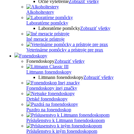
Očné vyšetrenie
Zobraziť všetky
Alkoholtestery
Laboratórne pomôcky
Laboratórne pomôcky
Zobraziť všetky
Iné meracie prístroje
Veterinárne pomôcky a prístroje pre prax
Fonendoskopy
Fonendoskopy
Zobraziť všetky
Littmann fonendoskopy
Littmann fonendoskopy
Zobraziť všetky
Fonendoskopy inej značky
Detské fonendoskopy
Puzdro na fonendoskop
Príslušenstvo k Littmann fonendoskopom
Príslušenstvo k iným fonendoskopom