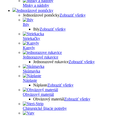
Misky a nádoby
Jednorázové pomôcky
Jednorázové pomôcky
Zobraziť všetky
Ihly
Ihly
Zobraziť všetky
Striekačky
Kanyly
Jednorazové rukavice
Jednorazové rukavice
Zobraziť všetky
Skúmavka
Náplaste
Náplaste
Zobraziť všetky
Obväzový materiál
Obväzový materiál
Zobraziť všetky
Chirurgické šijacie potreby