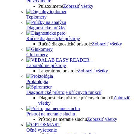
Pulzoximetre
Pulzoximetre
Zobraziť všetky
Teplomery
Diagnostické prúžky
Ručné diagnostické prístroje
Ručné diagnostické prístroje
Zobraziť všetky
Glukomery
Laboratórne prístroje
Laboratórne prístroje
Zobraziť všetky
Proktológia
Diagnostické prístroje pľúcnych funkcií
Diagnostické prístroje pľúcnych funkcií
Zobraziť
všetky
Prístroj na meranie sluchu
Prístroj na meranie sluchu
Zobraziť všetky
Očné vyšetrenie