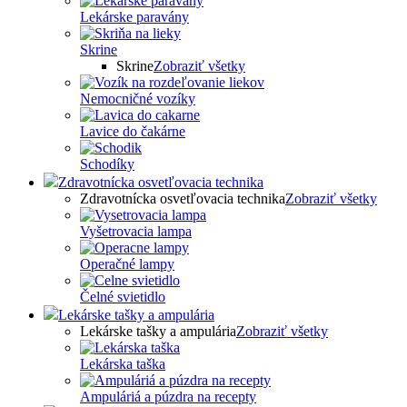
Lekárske paravány
Skrine
Skrine
Zobraziť všetky
Nemocničné vozíky
Lavice do čakárne
Schodíky
Zdravotnícka osvetľovacia technika
Zdravotnícka osvetľovacia technika
Zobraziť všetky
Vyšetrovacia lampa
Operačné lampy
Čelné svietidlo
Lekárske tašky a ampulária
Lekárske tašky a ampulária
Zobraziť všetky
Lekárska taška
Ampuláriá a púzdra na recepty