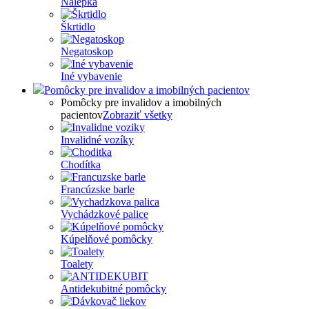
Nálepka
Škrtidlo
Negatoskop
Iné vybavenie
Pomôcky pre invalidov a imobilných pacientov
Pomôcky pre invalidov a imobilných
pacientov
Zobraziť všetky
Invalidné vozíky
Chodítka
Francúzske barle
Vychádzkové palice
Kúpelňové pomôcky
Toalety
Antidekubitné pomôcky