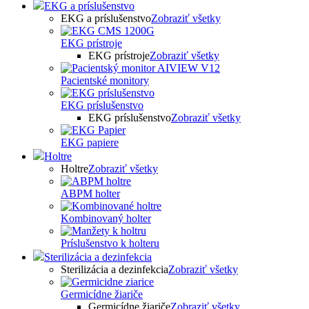
EKG a príslušenstvo
EKG a príslušenstvo
Zobraziť všetky
EKG prístroje
EKG prístroje
Zobraziť všetky
Pacientské monitory
EKG príslušenstvo
EKG príslušenstvo
Zobraziť všetky
EKG papiere
Holtre
Holtre
Zobraziť všetky
ABPM holter
Kombinovaný holter
Príslušenstvo k holteru
Sterilizácia a dezinfekcia
Sterilizácia a dezinfekcia
Zobraziť všetky
Germicídne žiariče
Germicídne žiariče
Zobraziť všetky