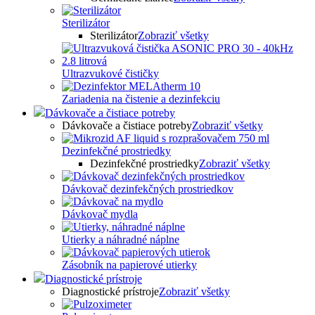
Sterilizátor
Sterilizátor
Zobraziť všetky
Ultrazvukové čističky
Zariadenia na čistenie a dezinfekciu
Dávkovače a čistiace potreby
Dávkovače a čistiace potreby
Zobraziť všetky
Dezinfekčné prostriedky
Dezinfekčné prostriedky
Zobraziť všetky
Dávkovač dezinfekčných prostriedkov
Dávkovač mydla
Utierky a náhradné náplne
Zásobník na papierové utierky
Diagnostické prístroje
Diagnostické prístroje
Zobraziť všetky