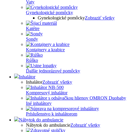
Vaty
Gynekologické pomôcky
Gynekologické pomôcky
Zobraziť všetky
Katétre
Sondy
Kontajnery a krabice
Rúško
Ďalšie jednorázové pomôcky
Inhalátor
Inhalátor
Zobraziť všetky
Kompresový inhalátor
Iné inhalátory
Príslušenstvo k inhalátorom
Nábytok do ambulancie
Nábytok do ambulancie
Zobraziť všetky