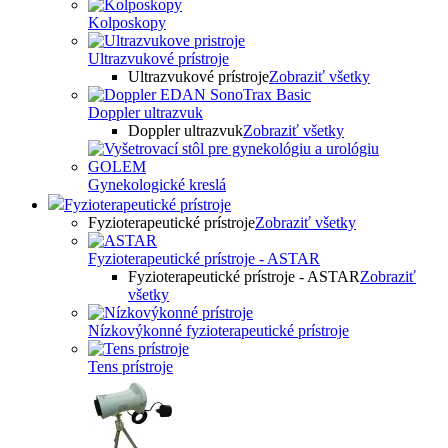
Kolposkopy
Ultrazvukové prístroje
Ultrazvukové prístroje
Zobraziť všetky
Doppler ultrazvuk
Doppler ultrazvuk
Zobraziť všetky
Gynekologické kreslá
Fyzioterapeutické prístroje
Fyzioterapeutické prístroje
Zobraziť všetky
Fyzioterapeutické prístroje - ASTAR
Fyzioterapeutické prístroje - ASTAR
Zobraziť
všetky
Nízkovýkonné fyzioterapeutické prístroje
Tens prístroje