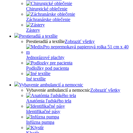
Chirurgické oblečenie
Záchranárske oblečenie
Zástery
Prestieradlá a textílie
Prestieradlá a textílie
Zobraziť všetky
Jednorázové plachty
Podložky pod pacienta
Iné textílie
Vybavenie ambulancií a nemocnic
Vybavenie ambulancií a nemocnic
Zobraziť všetky
Anatómia ľudského tela
Identifikačné pásy
Infúzna pumpa
Klystír