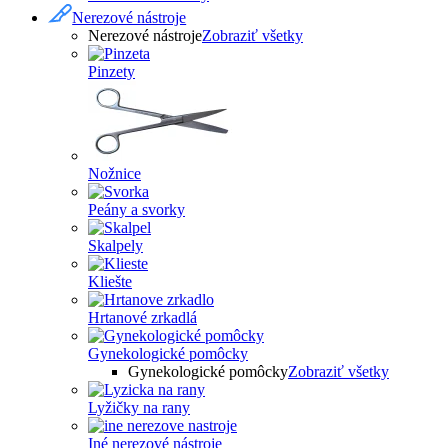
Nerezové nástroje
Nerezové nástroje
Zobraziť všetky
Pinzety
Nožnice
Peány a svorky
Skalpely
Kliešte
Hrtanové zrkadlá
Gynekologické pomôcky
Gynekologické pomôcky
Zobraziť všetky
Lyžičky na rany
Iné nerezové nástroje