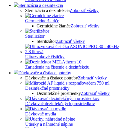
Sterilizácia a dezinfekcia
Sterilizácia a dezinfekcia
Zobraziť všetky
Germicídne žiariče
Germicídne žiariče
Zobraziť všetky
Sterilizátor
Sterilizátor
Zobraziť všetky
Ultrazvukové čističky
Zariadenia na čistenie a dezinfekciu
Dávkovače a čistiace potreby
Dávkovače a čistiace potreby
Zobraziť všetky
Dezinfekčné prostriedky
Dezinfekčné prostriedky
Zobraziť všetky
Dávkovač dezinfekčných prostriedkov
Dávkovač mydla
Utierky a náhradné náplne