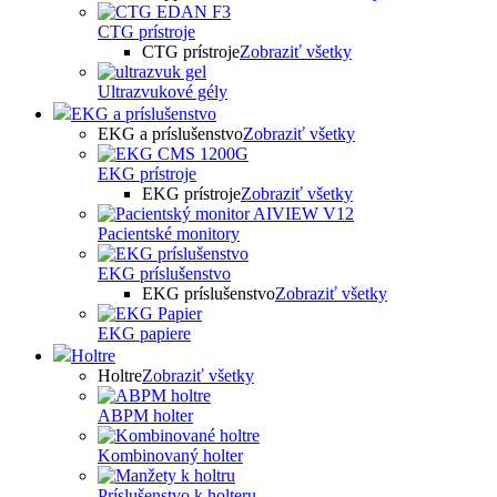
CTG prístroje
CTG prístroje
Zobraziť všetky
Ultrazvukové gély
EKG a príslušenstvo
EKG a príslušenstvo
Zobraziť všetky
EKG prístroje
EKG prístroje
Zobraziť všetky
Pacientské monitory
EKG príslušenstvo
EKG príslušenstvo
Zobraziť všetky
EKG papiere
Holtre
Holtre
Zobraziť všetky
ABPM holter
Kombinovaný holter
Príslušenstvo k holteru