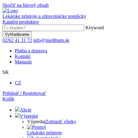
Skočiť na hlavný obsah
Lekárske prístroje a zdravotnícke pomôcky
Katalóg produktov
Keyword
02/62 41 31 72
info@medihum.sk
Platba a doprava
Kontakt
Magazín
SK
CZ
Prihlásiť / Registrovať
Košík
Akcie
Výpredaj
Výpredaj
Zobraziť všetky
Lekárske prístroje