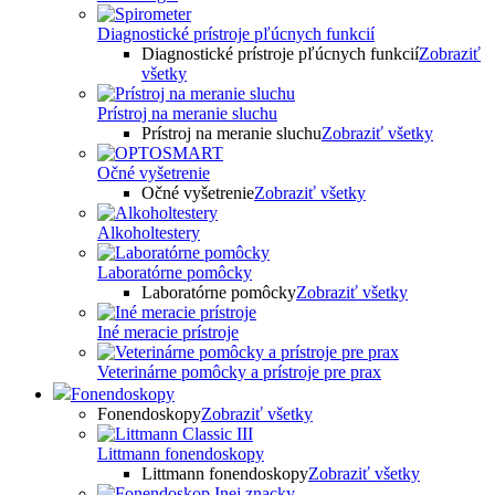
Diagnostické prístroje pľúcnych funkcií
Diagnostické prístroje pľúcnych funkcií
Zobraziť
všetky
Prístroj na meranie sluchu
Prístroj na meranie sluchu
Zobraziť všetky
Očné vyšetrenie
Očné vyšetrenie
Zobraziť všetky
Alkoholtestery
Laboratórne pomôcky
Laboratórne pomôcky
Zobraziť všetky
Iné meracie prístroje
Veterinárne pomôcky a prístroje pre prax
Fonendoskopy
Fonendoskopy
Zobraziť všetky
Littmann fonendoskopy
Littmann fonendoskopy
Zobraziť všetky