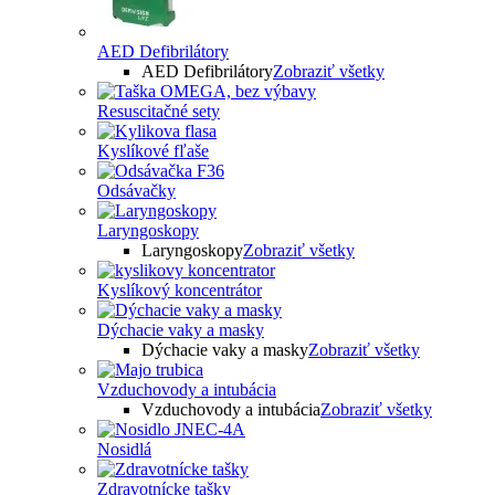
AED Defibrilátory
AED Defibrilátory
Zobraziť všetky
Resuscitačné sety
Kyslíkové fľaše
Odsávačky
Laryngoskopy
Laryngoskopy
Zobraziť všetky
Kyslíkový koncentrátor
Dýchacie vaky a masky
Dýchacie vaky a masky
Zobraziť všetky
Vzduchovody a intubácia
Vzduchovody a intubácia
Zobraziť všetky
Nosidlá
Zdravotnícke tašky