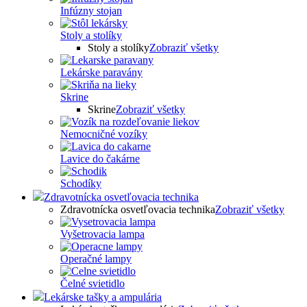
Infúzny stojan
Stoly a stolíky
Stoly a stolíky
Zobraziť všetky
Lekárske paravány
Skrine
Skrine
Zobraziť všetky
Nemocničné vozíky
Lavice do čakárne
Schodíky
Zdravotnícka osvetľovacia technika
Zdravotnícka osvetľovacia technika
Zobraziť všetky
Vyšetrovacia lampa
Operačné lampy
Čelné svietidlo
Lekárske tašky a ampulária