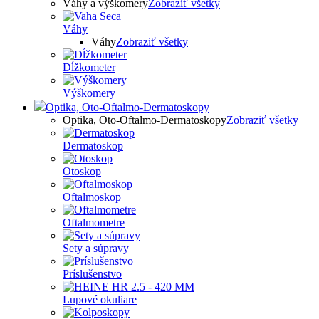
Váhy a výškomery
Zobraziť všetky
Váhy
Váhy
Zobraziť všetky
Dĺžkometer
Výškomery
Optika, Oto-Oftalmo-Dermatoskopy
Optika, Oto-Oftalmo-Dermatoskopy
Zobraziť všetky
Dermatoskop
Otoskop
Oftalmoskop
Oftalmometre
Sety a súpravy
Príslušenstvo
Lupové okuliare