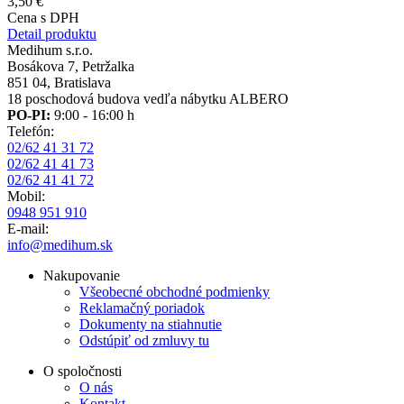
3,50 €
Cena s DPH
Detail produktu
Medihum s.r.o.
Bosákova 7, Petržalka
851 04, Bratislava
18 poschodová budova vedľa nábytku ALBERO
PO-PI:
9:00 - 16:00 h
Telefón:
02/62 41 31 72
02/62 41 41 73
02/62 41 41 72
Mobil:
0948 951 910
E-mail:
info@medihum.sk
Nakupovanie
Všeobecné obchodné podmienky
Reklamačný poriadok
Dokumenty na stiahnutie
Odstúpiť od zmluvy tu
O spoločnosti
O nás
Kontakt