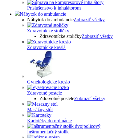
Príslušenstvo k inhalátorom
Nábytok do ambulancie
Nábytok do ambulancie
Zobraziť všetky
Zdravotnícke stoličky
Zdravotnícke stoličky
Zobraziť všetky
Zdravotnícke kreslá
Gynekologické kreslo
Zdravotné postele
Zdravotné postele
Zobraziť všetky
Masážny stôl
Kartotéky do ordinácie
Inštrumentačný stolík