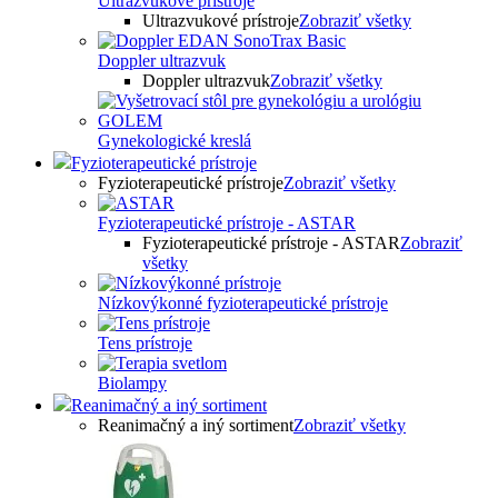
Ultrazvukové prístroje
Ultrazvukové prístroje
Zobraziť všetky
Doppler ultrazvuk
Doppler ultrazvuk
Zobraziť všetky
Gynekologické kreslá
Fyzioterapeutické prístroje
Fyzioterapeutické prístroje
Zobraziť všetky
Fyzioterapeutické prístroje - ASTAR
Fyzioterapeutické prístroje - ASTAR
Zobraziť
všetky
Nízkovýkonné fyzioterapeutické prístroje
Tens prístroje
Biolampy
Reanimačný a iný sortiment
Reanimačný a iný sortiment
Zobraziť všetky