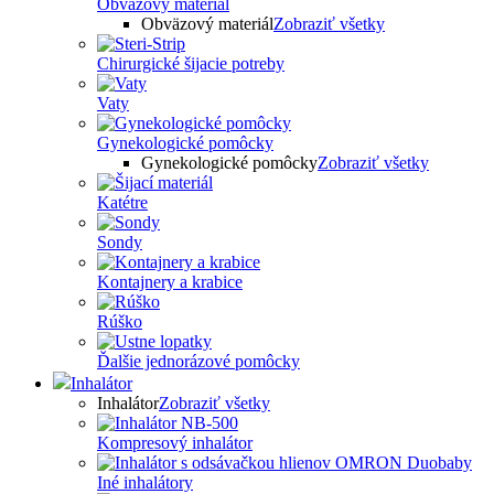
Obväzový materiál
Obväzový materiál
Zobraziť všetky
Chirurgické šijacie potreby
Vaty
Gynekologické pomôcky
Gynekologické pomôcky
Zobraziť všetky
Katétre
Sondy
Kontajnery a krabice
Rúško
Ďalšie jednorázové pomôcky
Inhalátor
Inhalátor
Zobraziť všetky
Kompresový inhalátor
Iné inhalátory