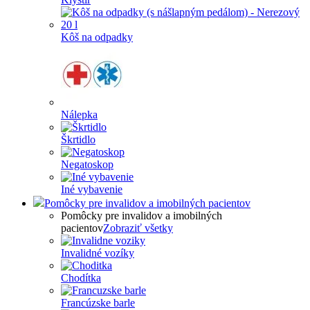
Kôš na odpadky
Nálepka
Škrtidlo
Negatoskop
Iné vybavenie
Pomôcky pre invalidov a imobilných pacientov
Pomôcky pre invalidov a imobilných
pacientov
Zobraziť všetky
Invalidné vozíky
Chodítka
Francúzske barle