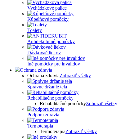
Vychádzkové palice
Kúpelňové pomôcky
Toalety
Antidekubitné pomôcky
Dávkovač liekov
Iné pomôcky pre invalidov
Ochrana zdravia
Ochrana zdravia
Zobraziť všetky
Správne držanie tela
Rehabilitačné pomôcky
Rehabilitačné pomôcky
Zobraziť všetky
Podpora zdravia
Termoterapia
Termoterapia
Zobraziť všetky