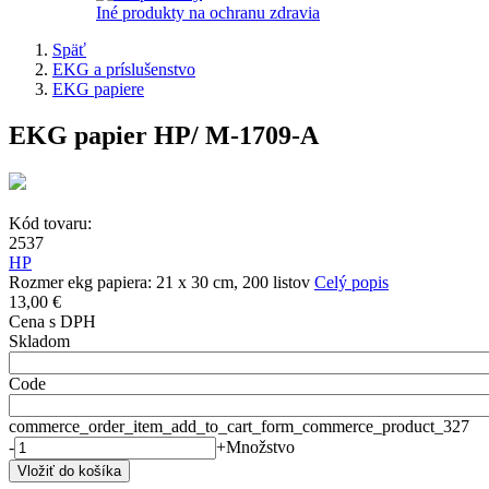
Iné produkty na ochranu zdravia
Späť
EKG a príslušenstvo
EKG papiere
EKG papier HP/ M-1709-A
Kód tovaru:
2537
HP
Rozmer ekg papiera: 21 x 30 cm, 200 listov
Celý popis
13,00 €
Cena s DPH
Skladom
Code
commerce_order_item_add_to_cart_form_commerce_product_327
-
+
Množstvo