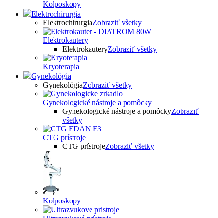
Kolposkopy
Elektrochirurgia
Elektrochirurgia
Zobraziť všetky
Elektrokautery
Elektrokautery
Zobraziť všetky
Kryoterapia
Gynekológia
Gynekológia
Zobraziť všetky
Gynekologické nástroje a pomôcky
Gynekologické nástroje a pomôcky
Zobraziť
všetky
CTG prístroje
CTG prístroje
Zobraziť všetky
Kolposkopy