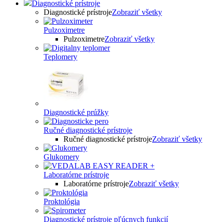
Diagnostické prístroje
Diagnostické prístroje
Zobraziť všetky
Pulzoximetre
Pulzoximetre
Zobraziť všetky
Teplomery
Diagnostické prúžky
Ručné diagnostické prístroje
Ručné diagnostické prístroje
Zobraziť všetky
Glukomery
Laboratórne prístroje
Laboratórne prístroje
Zobraziť všetky
Proktológia
Diagnostické prístroje pľúcnych funkcií