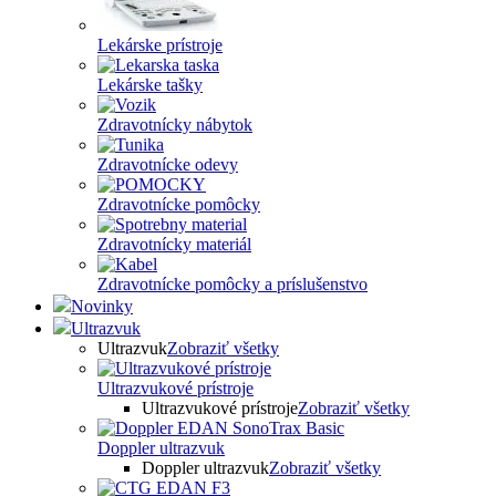
Lekárske prístroje
Lekárske tašky
Zdravotnícky nábytok
Zdravotnícke odevy
Zdravotnícke pomôcky
Zdravotnícky materiál
Zdravotnícke pomôcky a príslušenstvo
Novinky
Ultrazvuk
Ultrazvuk
Zobraziť všetky
Ultrazvukové prístroje
Ultrazvukové prístroje
Zobraziť všetky
Doppler ultrazvuk
Doppler ultrazvuk
Zobraziť všetky