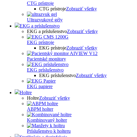
CTG prístroje
CTG prístroje
Zobraziť všetky
Ultrazvukové gély
EKG a príslušenstvo
EKG a príslušenstvo
Zobraziť všetky
EKG prístroje
EKG prístroje
Zobraziť všetky
Pacientské monitory
EKG príslušenstvo
EKG príslušenstvo
Zobraziť všetky
EKG papiere
Holtre
Holtre
Zobraziť všetky
ABPM holter
Kombinovaný holter
Príslušenstvo k holteru