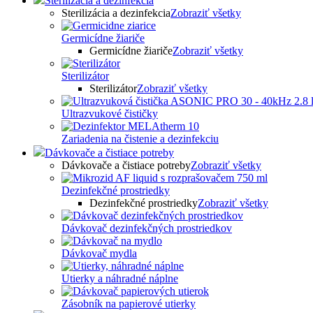
Sterilizácia a dezinfekcia
Sterilizácia a dezinfekcia
Zobraziť všetky
Germicídne žiariče
Germicídne žiariče
Zobraziť všetky
Sterilizátor
Sterilizátor
Zobraziť všetky
Ultrazvukové čističky
Zariadenia na čistenie a dezinfekciu
Dávkovače a čistiace potreby
Dávkovače a čistiace potreby
Zobraziť všetky
Dezinfekčné prostriedky
Dezinfekčné prostriedky
Zobraziť všetky
Dávkovač dezinfekčných prostriedkov
Dávkovač mydla
Utierky a náhradné náplne
Zásobník na papierové utierky