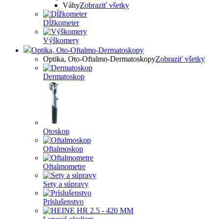
Váhy
Zobraziť všetky
Dĺžkometer
Výškomery
Optika, Oto-Oftalmo-Dermatoskopy
Optika, Oto-Oftalmo-Dermatoskopy
Zobraziť všetky
Dermatoskop
Otoskop
Oftalmoskop
Oftalmometre
Sety a súpravy
Príslušenstvo