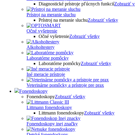
Diagnostické prístroje pľúcnych funkcií
Zobraziť v
Prístroj na meranie sluchu
Prístroj na meranie sluchu
Zobraziť všetky
Očné vyšetrenie
Očné vyšetrenie
Zobraziť všetky
Alkoholtestery
Laboratórne pomôcky
Laboratórne pomôcky
Zobraziť všetky
Iné meracie prístroje
Veterinárne pomôcky a prístroje pre prax
Fonendoskopy
Fonendoskopy
Zobraziť všetky
Littmann fonendoskopy
Littmann fonendoskopy
Zobraziť všetky
Fonendoskopy inej značky
Detské fonendoskopy