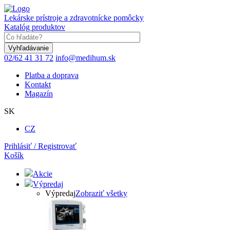
Skočiť
na
Lekárske prístroje a zdravotnícke pomôcky
hlavný
Katalóg produktov
obsah
Keyword
02/62 41 31 72
info@medihum.sk
Platba a doprava
Kontakt
Magazín
SK
CZ
Prihlásiť / Registrovať
Košík
Akcie
Výpredaj
Výpredaj
Zobraziť všetky