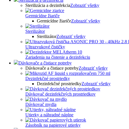
Sterilizácia a dezinfekcia
Sterilizácia a dezinfekcia
Zobraziť všetky
Germicídne žiariče
Germicídne žiariče
Zobraziť všetky
Sterilizátor
Sterilizátor
Zobraziť všetky
Ultrazvukové čističky
Zariadenia na čistenie a dezinfekciu
Dávkovače a čistiace potreby
Dávkovače a čistiace potreby
Zobraziť všetky
Dezinfekčné prostriedky
Dezinfekčné prostriedky
Zobraziť všetky
Dávkovač dezinfekčných prostriedkov
Dávkovač mydla
Utierky a náhradné náplne
Zásobník na papierové utierky