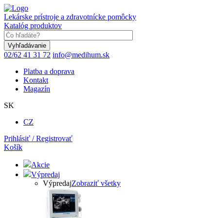
Skočiť
na
Lekárske prístroje a zdravotnícke pomôcky
hlavný
Katalóg produktov
obsah
Keyword
02/62 41 31 72
info@medihum.sk
Platba a doprava
Kontakt
Magazín
SK
CZ
Prihlásiť / Registrovať
Košík
Akcie
Výpredaj
Výpredaj
Zobraziť všetky