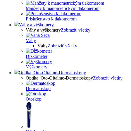
Manžety k manometrickým tlakomerom
Príslušenstvo k tlakomerom
Váhy a výškomery
Váhy a výškomery
Zobraziť všetky
Váhy
Váhy
Zobraziť všetky
Dĺžkometer
Výškomery
Optika, Oto-Oftalmo-Dermatoskopy
Optika, Oto-Oftalmo-Dermatoskopy
Zobraziť všetky
Dermatoskop
Otoskop