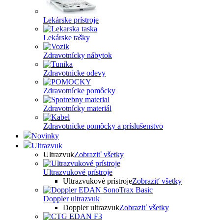
Lekárske prístroje
Lekárske tašky
Zdravotnícky nábytok
Zdravotnícke odevy
Zdravotnícke pomôcky
Zdravotnícky materiál
Zdravotnícke pomôcky a príslušenstvo
Novinky
Ultrazvuk
Ultrazvuk
Zobraziť všetky
Ultrazvukové prístroje
Ultrazvukové prístroje
Zobraziť všetky
Doppler ultrazvuk
Doppler ultrazvuk
Zobraziť všetky