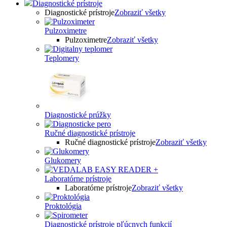
Diagnostické prístroje
Diagnostické prístroje
Zobraziť všetky
Pulzoximetre
Pulzoximetre
Zobraziť všetky
Teplomery
Diagnostické prúžky
Ručné diagnostické prístroje
Ručné diagnostické prístroje
Zobraziť všetky
Glukomery
Laboratórne prístroje
Laboratórne prístroje
Zobraziť všetky
Proktológia
Diagnostické prístroje pľúcnych funkcií