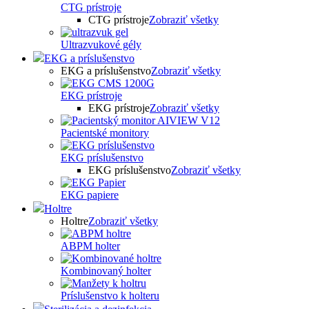
CTG prístroje
CTG prístroje
Zobraziť všetky
Ultrazvukové gély
EKG a príslušenstvo
EKG a príslušenstvo
Zobraziť všetky
EKG prístroje
EKG prístroje
Zobraziť všetky
Pacientské monitory
EKG príslušenstvo
EKG príslušenstvo
Zobraziť všetky
EKG papiere
Holtre
Holtre
Zobraziť všetky
ABPM holter
Kombinovaný holter
Príslušenstvo k holteru