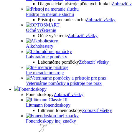
Diagnostické prístroje pľúcnych funkcií
Zobraziť v
Prístroj na meranie sluchu
Prístroj na meranie sluchu
Zobraziť všetky
Očné vyšetrenie
Očné vyšetrenie
Zobraziť všetky
Alkoholtestery
Laboratórne pomôcky
Laboratórne pomôcky
Zobraziť všetky
Iné meracie prístroje
Veterinárne pomôcky a prístroje pre prax
Fonendoskopy
Fonendoskopy
Zobraziť všetky
Littmann fonendoskopy
Littmann fonendoskopy
Zobraziť všetky
Fonendoskopy inej značky