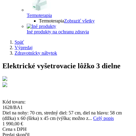
Termoterapia
Termoterapia
Zobraziť všetky
Iné produkty na ochranu zdravia
Späť
Výpredaj
Zdravotnícky nábytok
Elektrické vyšetrovacie lôžko 3 dielne
Kód tovaru:
1628/BA1
Diel na nohy: 70 cm, stredný diel: 57 cm, diel na hlavu: 58 cm
(dlžka) x 60 (šírka) x 45 cm (výška; možno z...
Celý popis
1 990,00 €
Cena s DPH
Predaj skončil