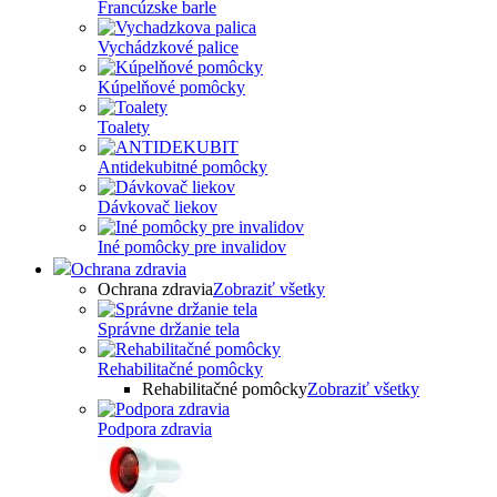
Francúzske barle
Vychádzkové palice
Kúpelňové pomôcky
Toalety
Antidekubitné pomôcky
Dávkovač liekov
Iné pomôcky pre invalidov
Ochrana zdravia
Ochrana zdravia
Zobraziť všetky
Správne držanie tela
Rehabilitačné pomôcky
Rehabilitačné pomôcky
Zobraziť všetky
Podpora zdravia