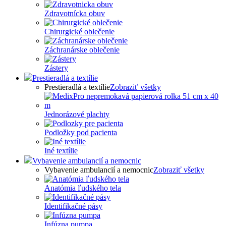
Zdravotnícka obuv
Chirurgické oblečenie
Záchranárske oblečenie
Zástery
Prestieradlá a textílie
Prestieradlá a textílie
Zobraziť všetky
Jednorázové plachty
Podložky pod pacienta
Iné textílie
Vybavenie ambulancií a nemocnic
Vybavenie ambulancií a nemocnic
Zobraziť všetky
Anatómia ľudského tela
Identifikačné pásy
Infúzna pumpa