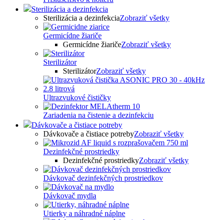
Sterilizácia a dezinfekcia
Sterilizácia a dezinfekcia
Zobraziť všetky
Germicídne žiariče
Germicídne žiariče
Zobraziť všetky
Sterilizátor
Sterilizátor
Zobraziť všetky
Ultrazvukové čističky
Zariadenia na čistenie a dezinfekciu
Dávkovače a čistiace potreby
Dávkovače a čistiace potreby
Zobraziť všetky
Dezinfekčné prostriedky
Dezinfekčné prostriedky
Zobraziť všetky
Dávkovač dezinfekčných prostriedkov
Dávkovač mydla
Utierky a náhradné náplne