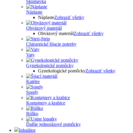
Skúmavka
Náplaste
Náplaste
Zobraziť všetky
Obväzový materiál
Obväzový materiál
Zobraziť všetky
Chirurgické šijacie potreby
Vaty
Gynekologické pomôcky
Gynekologické pomôcky
Zobraziť všetky
Katétre
Sondy
Kontajnery a krabice
Rúško
Ďalšie jednorázové pomôcky
Inhalátor