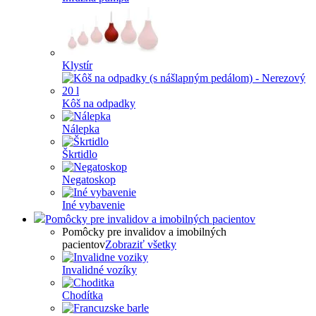
Klystír
Kôš na odpadky
Nálepka
Škrtidlo
Negatoskop
Iné vybavenie
Pomôcky pre invalidov a imobilných pacientov
Pomôcky pre invalidov a imobilných
pacientov
Zobraziť všetky
Invalidné vozíky
Chodítka