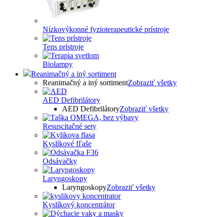
Nízkovýkonné fyzioterapeutické prístroje
Tens prístroje
Biolampy
Reanimačný a iný sortiment
Reanimačný a iný sortiment
Zobraziť všetky
AED Defibrilátory
AED Defibrilátory
Zobraziť všetky
Resuscitačné sety
Kyslíkové fľaše
Odsávačky
Laryngoskopy
Laryngoskopy
Zobraziť všetky
Kyslíkový koncentrátor