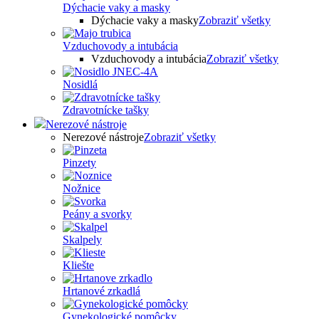
Dýchacie vaky a masky
Dýchacie vaky a masky
Zobraziť všetky
Vzduchovody a intubácia
Vzduchovody a intubácia
Zobraziť všetky
Nosidlá
Zdravotnícke tašky
Nerezové nástroje
Nerezové nástroje
Zobraziť všetky
Pinzety
Nožnice
Peány a svorky
Skalpely
Kliešte
Hrtanové zrkadlá
Gynekologické pomôcky