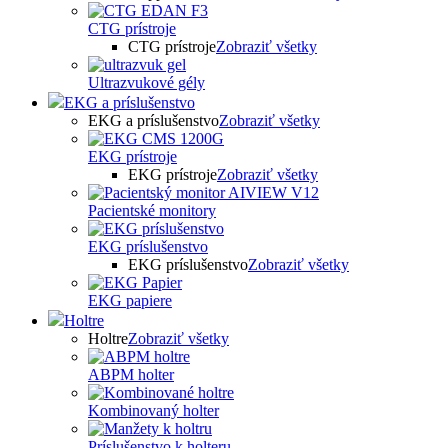
CTG prístroje
CTG prístroje
Zobraziť všetky
Ultrazvukové gély
EKG a príslušenstvo
EKG a príslušenstvo
Zobraziť všetky
EKG prístroje
EKG prístroje
Zobraziť všetky
Pacientské monitory
EKG príslušenstvo
EKG príslušenstvo
Zobraziť všetky
EKG papiere
Holtre
Holtre
Zobraziť všetky
ABPM holter
Kombinovaný holter
Príslušenstvo k holteru