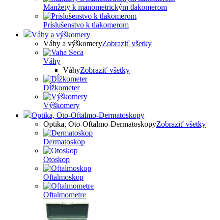
Manžety k manometrickým tlakomerom
Príslušenstvo k tlakomerom
Váhy a výškomery
Váhy a výškomery
Zobraziť všetky
Váhy
Váhy
Zobraziť všetky
Dĺžkometer
Výškomery
Optika, Oto-Oftalmo-Dermatoskopy
Optika, Oto-Oftalmo-Dermatoskopy
Zobraziť všetky
Dermatoskop
Otoskop
Oftalmoskop
Oftalmometre