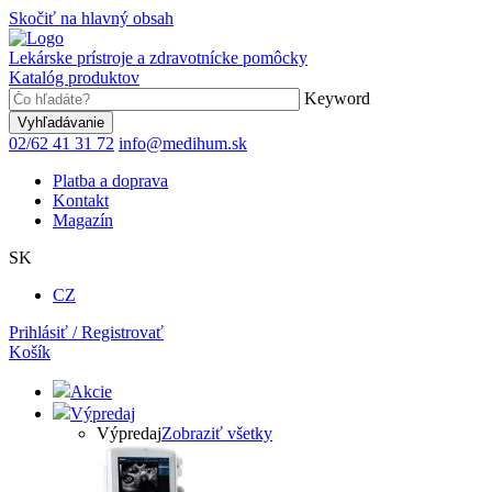
Skočiť na hlavný obsah
Lekárske prístroje a zdravotnícke pomôcky
Katalóg produktov
Keyword
02/62 41 31 72
info@medihum.sk
Platba a doprava
Kontakt
Magazín
SK
CZ
Prihlásiť / Registrovať
Košík
Akcie
Výpredaj
Výpredaj
Zobraziť všetky