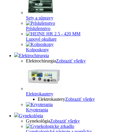
Sety a súpravy
Príslušenstvo
Lupové okuliare
Kolposkopy
Elektrochirurgia
Elektrochirurgia
Zobraziť všetky
Elektrokautery
Elektrokautery
Zobraziť všetky
Kryoterapia
Gynekológia
Gynekológia
Zobraziť všetky
Gynekologické nástroje a pomôcky