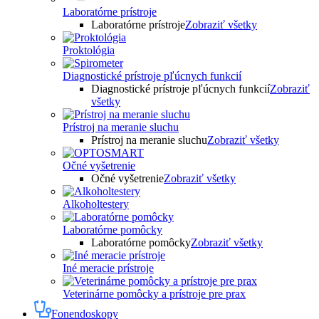
Laboratórne prístroje
Laboratórne prístroje
Zobraziť všetky
Proktológia
Diagnostické prístroje pľúcnych funkcií
Diagnostické prístroje pľúcnych funkcií
Zobraziť
všetky
Prístroj na meranie sluchu
Prístroj na meranie sluchu
Zobraziť všetky
Očné vyšetrenie
Očné vyšetrenie
Zobraziť všetky
Alkoholtestery
Laboratórne pomôcky
Laboratórne pomôcky
Zobraziť všetky
Iné meracie prístroje
Veterinárne pomôcky a prístroje pre prax
Fonendoskopy