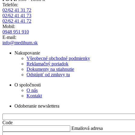
Telefón:
02/62 41 31 72
02/62 41 41 73
02/62 41 41 72
Mobil:
0948 951 910
E-mail:
info@medihum.sk
Nakupovanie
Všeobecné obchodné podmienky
Reklamačný poriadok
Dokumenty na stiahnutie
Odstúpiť od zmluvy tu
O spoločnosti
O nás
Kontakt
Odoberanie newslettera
Code
Emailová adresa