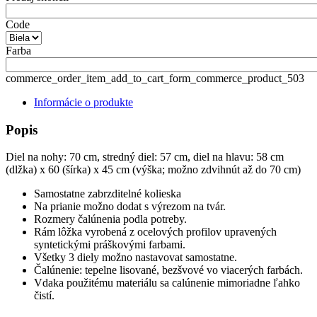
Code
Farba
commerce_order_item_add_to_cart_form_commerce_product_503
Informácie o produkte
Popis
Diel na nohy: 70 cm, stredný diel: 57 cm, diel na hlavu: 58 cm
(dlžka) x 60 (šírka) x 45 cm (výška; možno zdvihnút až do 70 cm)
Samostatne zabrzditelné kolieska
Na prianie možno dodat s výrezom na tvár.
Rozmery čalúnenia podla potreby.
Rám lôžka vyrobená z ocelových profilov upravených
syntetickými práškovými farbami.
Všetky 3 diely možno nastavovat samostatne.
Čalúnenie: tepelne lisované, bezšvové vo viacerých farbách.
Vdaka použitému materiálu sa calúnenie mimoriadne ľahko
čistí.