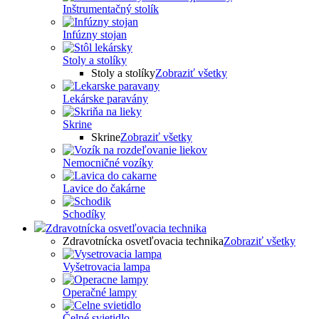
Inštrumentačný stolík
Infúzny stojan
Stoly a stolíky
Stoly a stolíky
Zobraziť všetky
Lekárske paravány
Skrine
Skrine
Zobraziť všetky
Nemocničné vozíky
Lavice do čakárne
Schodíky
Zdravotnícka osvetľovacia technika
Zdravotnícka osvetľovacia technika
Zobraziť všetky
Vyšetrovacia lampa
Operačné lampy
Čelné svietidlo