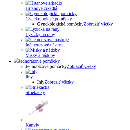
Hrtanové zrkadlá
Gynekologické pomôcky
Gynekologické pomôcky
Zobraziť všetky
Lyžičky na rany
Iné nerezové nástroje
Misky a nádoby
Jednorázové pomôcky
Jednorázové pomôcky
Zobraziť všetky
Ihly
Ihly
Zobraziť všetky
Striekačky
Kanyly