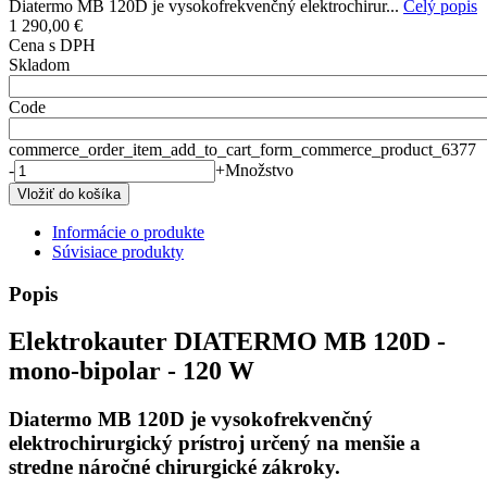
Diatermo MB 120D je vysokofrekvenčný elektrochirur...
Celý popis
1 290,00 €
Cena s DPH
Skladom
Code
commerce_order_item_add_to_cart_form_commerce_product_6377
-
+
Množstvo
Informácie o produkte
Súvisiace produkty
Popis
Elektrokauter DIATERMO MB 120D -
mono-bipolar - 120 W
Diatermo MB
120D je vysokofrekvenčný
elektrochirurgický prístroj určený na menšie a
stredne náročné chirurgické zákroky.