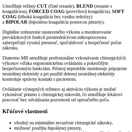
Umožňuje režimy
CUT
(čisté rezanie),
BLEND
(rezanie s
koaguláciou),
FORCED COAG
(povrchová koagulácia),
SOFT
COAG
(hlboká koagulácia bez vzniku nekrózy)
a
BIPOLAR
(bipolárna koagulácia pomocou pinzety).
Digitálne zobrazenie nastaveného výkonu a monitorovanie
prevádzkových funkcií prostredníctvom mikroprocesora
zabezpečujú vysokú presnosť, spoľahlivosť a bezpečnosť počas
zákroku.
Diatermo MB umožňuje profesionálne vykonávanie chirurgických
výkonov vďaka ergonomickému ovládaniu a pokročilým
bezpečnostným funkciám. Prístroj nepretržite monitoruje pripojenie
neutrálnej elektródy a pri použití delenej neutrálnej elektródy
kontroluje správny kontakt s pacientom.
Ovládanie výstupných režimov aj aktiváciu výkonu je možné
vykonávať priamo z chirurgickej rukoväti, čo umožňuje lekárovi
pracovať bez odvádzania pozornosti od operačného poľa.
Kľúčové vlastnosti
vhodný na minimálne invazívne chirurgické zákroky,
možnosť použitia bipolárnej pinzety,