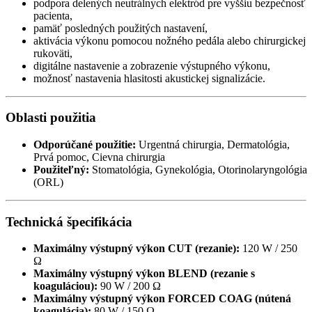
podpora delených neutrálnych elektród pre vyššiu bezpečnosť
pacienta,
pamäť posledných použitých nastavení,
aktivácia výkonu pomocou nožného pedála alebo chirurgickej
rukoväti,
digitálne nastavenie a zobrazenie výstupného výkonu,
možnosť nastavenia hlasitosti akustickej signalizácie.
Oblasti použitia
Odporúčané použitie:
Urgentná chirurgia, Dermatológia,
Prvá pomoc, Cievna chirurgia
Použiteľný:
Stomatológia,
Gynekológia, Otorinolaryngológia
(ORL)
Technická špecifikácia
Maximálny výstupný výkon CUT (rezanie):
120 W / 250
Ω
Maximálny výstupný výkon BLEND (rezanie s
koaguláciou):
90 W / 200 Ω
Maximálny výstupný výkon FORCED COAG (nútená
koagulácia):
80 W / 150 Ω