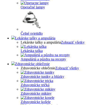
Operačné lampy
Čelné svietidlo
Lekárske tašky a ampulária
Lekárske tašky a ampulária
Zobraziť všetky
Lekárska taška
Ampuláriá a púzdra na recepty
Zdravotnícke oblečenie
Zdravotnícke oblečenie
Zobraziť všetky
Zdravotnícke tuniky a blúzky
Zdravotnícke tričká
Zdravotnícke mikiny
Zdravotnícke košele