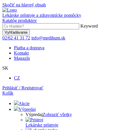
Skočiť na hlavný obsah
Lekárske prístroje a zdravotnícke pomôcky
Katalóg produktov
Keyword
02/62 41 31 72
info@medihum.sk
Platba a doprava
Kontakt
Magazín
SK
CZ
Prihlásiť / Registrovať
Košík
Akcie
Výpredaj
Výpredaj
Zobraziť všetky
Lekárske prístroje