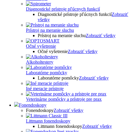
Diagnostické prístroje pľúcnych funkcií
Diagnostické prístroje pľúcnych funkcií
Zobraziť
všetky
Prístroj na meranie sluchu
Prístroj na meranie sluchu
Zobraziť všetky
Očné vyšetrenie
Očné vyšetrenie
Zobraziť všetky
Alkoholtestery
Laboratórne pomôcky
Laboratórne pomôcky
Zobraziť všetky
Iné meracie prístroje
Veterinárne pomôcky a prístroje pre prax
Fonendoskopy
Fonendoskopy
Zobraziť všetky
Littmann fonendoskopy
Littmann fonendoskopy
Zobraziť všetky