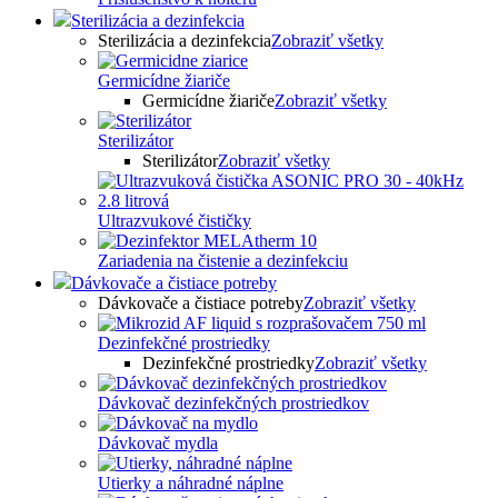
Sterilizácia a dezinfekcia
Sterilizácia a dezinfekcia
Zobraziť všetky
Germicídne žiariče
Germicídne žiariče
Zobraziť všetky
Sterilizátor
Sterilizátor
Zobraziť všetky
Ultrazvukové čističky
Zariadenia na čistenie a dezinfekciu
Dávkovače a čistiace potreby
Dávkovače a čistiace potreby
Zobraziť všetky
Dezinfekčné prostriedky
Dezinfekčné prostriedky
Zobraziť všetky
Dávkovač dezinfekčných prostriedkov
Dávkovač mydla
Utierky a náhradné náplne