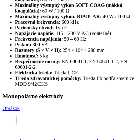
Maximálny výstupný výkon SOFT COAG (mäkká
koagulácia):
60 W / 100 Ω
Maximálny výstupný výkon: BIPOLAR:
40 W / 100 Ω
Pracovná frekvencia:
600 kHz
Pacientsky obvod:
Typ F
Napájacie napätie:
115 – 230 V AC (voliteľné)
Frekvencia napájania:
50 – 60 Hz
Príkon:
300 VA
Rozmery (Š × V × H):
254 × 104 × 288 mm
Hmotnosť:
5 kg
Bezpečnostné normy:
EN 60601-1, EN 60601-1-2, EN
60601-2-2
Elektrická trieda:
Trieda I, CF
Trieda zdravotníckej pomôcky:
Trieda IIb podľa smernice
MDD 9/42/EHS
Monopolárne elektródy
Obrázok