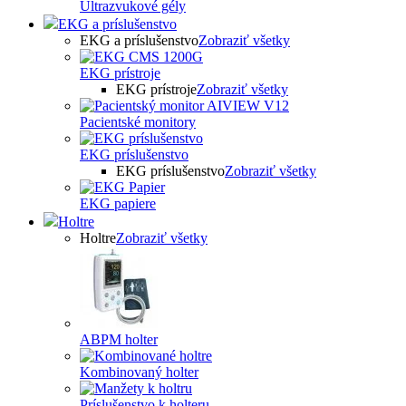
Ultrazvukové gély
EKG a príslušenstvo
EKG a príslušenstvo
Zobraziť všetky
EKG prístroje
EKG prístroje
Zobraziť všetky
Pacientské monitory
EKG príslušenstvo
EKG príslušenstvo
Zobraziť všetky
EKG papiere
Holtre
Holtre
Zobraziť všetky
ABPM holter
Kombinovaný holter
Príslušenstvo k holteru