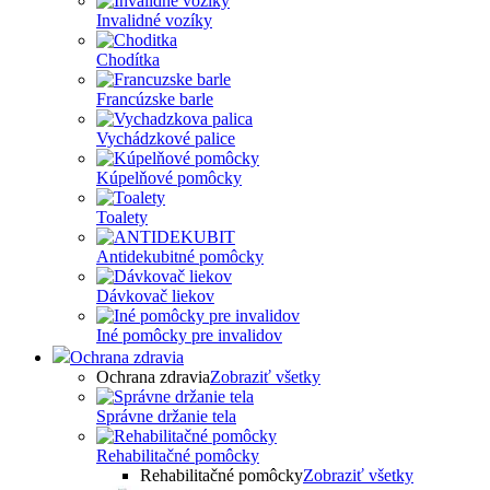
Invalidné vozíky
Chodítka
Francúzske barle
Vychádzkové palice
Kúpelňové pomôcky
Toalety
Antidekubitné pomôcky
Dávkovač liekov
Iné pomôcky pre invalidov
Ochrana zdravia
Ochrana zdravia
Zobraziť všetky
Správne držanie tela
Rehabilitačné pomôcky
Rehabilitačné pomôcky
Zobraziť všetky