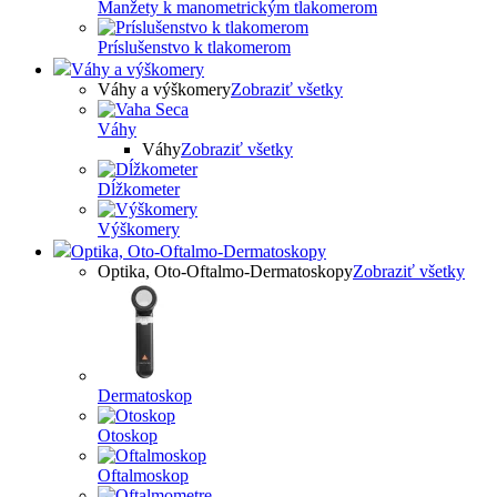
Manžety k manometrickým tlakomerom
Príslušenstvo k tlakomerom
Váhy a výškomery
Váhy a výškomery
Zobraziť všetky
Váhy
Váhy
Zobraziť všetky
Dĺžkometer
Výškomery
Optika, Oto-Oftalmo-Dermatoskopy
Optika, Oto-Oftalmo-Dermatoskopy
Zobraziť všetky
Dermatoskop
Otoskop
Oftalmoskop