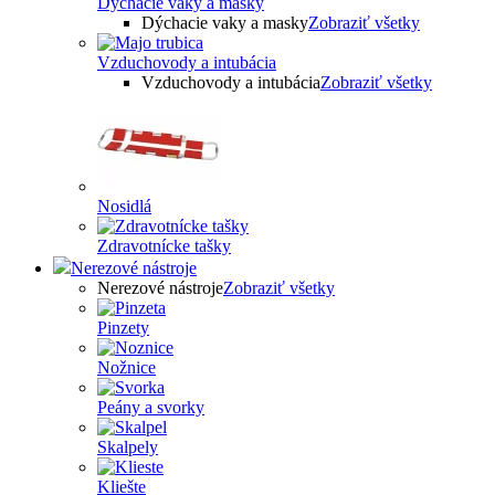
Dýchacie vaky a masky
Dýchacie vaky a masky
Zobraziť všetky
Vzduchovody a intubácia
Vzduchovody a intubácia
Zobraziť všetky
Nosidlá
Zdravotnícke tašky
Nerezové nástroje
Nerezové nástroje
Zobraziť všetky
Pinzety
Nožnice
Peány a svorky
Skalpely
Kliešte