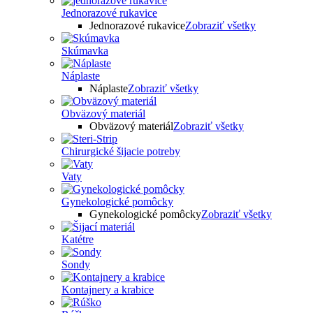
Jednorazové rukavice
Jednorazové rukavice
Zobraziť všetky
Skúmavka
Náplaste
Náplaste
Zobraziť všetky
Obväzový materiál
Obväzový materiál
Zobraziť všetky
Chirurgické šijacie potreby
Vaty
Gynekologické pomôcky
Gynekologické pomôcky
Zobraziť všetky
Katétre
Sondy
Kontajnery a krabice