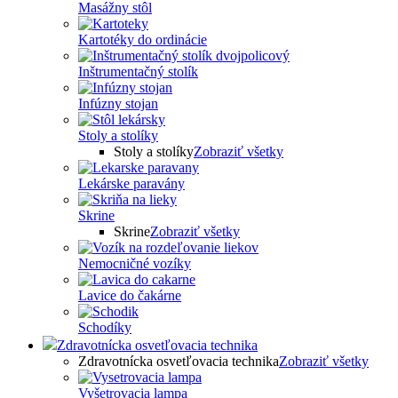
Masážny stôl
Kartotéky do ordinácie
Inštrumentačný stolík
Infúzny stojan
Stoly a stolíky
Stoly a stolíky
Zobraziť všetky
Lekárske paravány
Skrine
Skrine
Zobraziť všetky
Nemocničné vozíky
Lavice do čakárne
Schodíky
Zdravotnícka osvetľovacia technika
Zdravotnícka osvetľovacia technika
Zobraziť všetky
Vyšetrovacia lampa