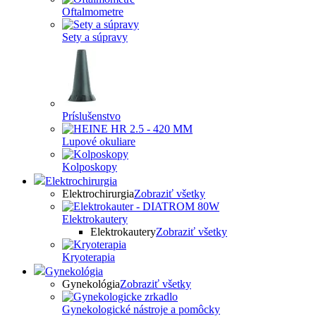
Oftalmometre
Sety a súpravy
Príslušenstvo
Lupové okuliare
Kolposkopy
Elektrochirurgia
Elektrochirurgia
Zobraziť všetky
Elektrokautery
Elektrokautery
Zobraziť všetky
Kryoterapia
Gynekológia
Gynekológia
Zobraziť všetky
Gynekologické nástroje a pomôcky