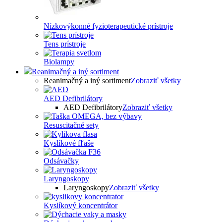
Nízkovýkonné fyzioterapeutické prístroje
Tens prístroje
Biolampy
Reanimačný a iný sortiment
Reanimačný a iný sortiment
Zobraziť všetky
AED Defibrilátory
AED Defibrilátory
Zobraziť všetky
Resuscitačné sety
Kyslíkové fľaše
Odsávačky
Laryngoskopy
Laryngoskopy
Zobraziť všetky
Kyslíkový koncentrátor