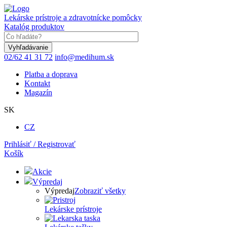
Skočiť
na
Lekárske prístroje a zdravotnícke pomôcky
hlavný
Katalóg produktov
obsah
Keyword
02/62 41 31 72
info@medihum.sk
Platba a doprava
Kontakt
Magazín
SK
CZ
Prihlásiť / Registrovať
Košík
Akcie
Výpredaj
Výpredaj
Zobraziť všetky
Lekárske prístroje