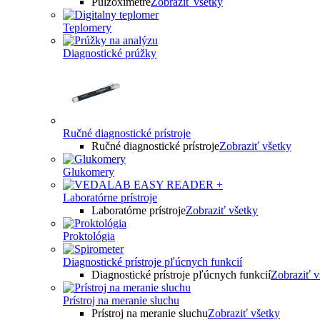
Pulzoximetre
Zobraziť všetky
Teplomery
Diagnostické prúžky
Ručné diagnostické prístroje
Ručné diagnostické prístroje
Zobraziť všetky
Glukomery
Laboratórne prístroje
Laboratórne prístroje
Zobraziť všetky
Proktológia
Diagnostické prístroje pľúcnych funkcií
Diagnostické prístroje pľúcnych funkcií
Zobraziť v
Prístroj na meranie sluchu
Prístroj na meranie sluchu
Zobraziť všetky