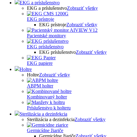
EKG a príslušenstvo
EKG a príslušenstvo
Zobraziť všetky
EKG prístroje
EKG prístroje
Zobraziť všetky
Pacientské monitory
EKG príslušenstvo
EKG príslušenstvo
Zobraziť všetky
EKG papiere
Holtre
Holtre
Zobraziť všetky
ABPM holter
Kombinovaný holter
Príslušenstvo k holteru
Sterilizácia a dezinfekcia
Sterilizácia a dezinfekcia
Zobraziť všetky
Germicídne žiariče
Germicídne žiariče
Zobraziť všetky