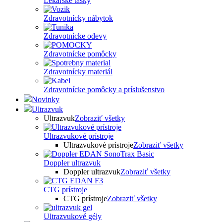
Lekárske tašky
Zdravotnícky nábytok
Zdravotnícke odevy
Zdravotnícke pomôcky
Zdravotnícky materiál
Zdravotnícke pomôcky a príslušenstvo
Novinky
Ultrazvuk
Ultrazvuk
Zobraziť všetky
Ultrazvukové prístroje
Ultrazvukové prístroje
Zobraziť všetky
Doppler ultrazvuk
Doppler ultrazvuk
Zobraziť všetky
CTG prístroje
CTG prístroje
Zobraziť všetky
Ultrazvukové gély