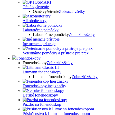
Očné vyšetrenie
Očné vyšetrenie
Zobraziť všetky
Alkoholtestery
Laboratórne pomôcky
Laboratórne pomôcky
Zobraziť všetky
Iné meracie prístroje
Veterinárne pomôcky a prístroje pre prax
Fonendoskopy
Fonendoskopy
Zobraziť všetky
Littmann fonendoskopy
Littmann fonendoskopy
Zobraziť všetky
Fonendoskopy inej značky
Detské fonendoskopy
Puzdro na fonendoskop
Príslušenstvo k Littmann fonendoskopom