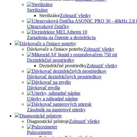
Sterilizátor
Sterilizátor
Zobraziť všetky
Ultrazvukové čističky
Zariadenia na čistenie a dezinfekciu
Dávkovače a čistiace potreby
Dávkovače a čistiace potreby
Zobraziť všetky
Dezinfekčné prostriedky
Dezinfekčné prostriedky
Zobraziť všetky
Dávkovač dezinfekčných prostriedkov
Dávkovač mydla
Utierky a náhradné náplne
Zásobník na papierové utierky
Diagnostické prístroje
Diagnostické prístroje
Zobraziť všetky
Pulzoximetre