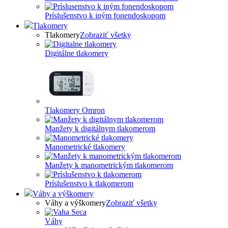
Príslušenstvo k iným fonendoskopom
Tlakomery
Tlakomery
Zobraziť všetky
Digitálne tlakomery
Tlakomery Omron
Manžety k digitálnym tlakomerom
Manometrické tlakomery
Manžety k manometrickým tlakomerom
Príslušenstvo k tlakomerom
Váhy a výškomery
Váhy a výškomery
Zobraziť všetky
Váhy