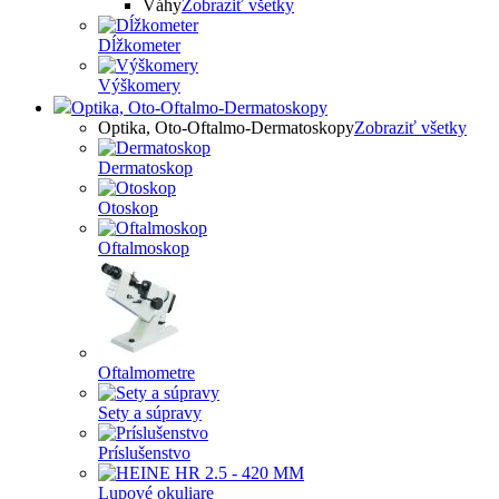
Váhy
Zobraziť všetky
Dĺžkometer
Výškomery
Optika, Oto-Oftalmo-Dermatoskopy
Optika, Oto-Oftalmo-Dermatoskopy
Zobraziť všetky
Dermatoskop
Otoskop
Oftalmoskop
Oftalmometre
Sety a súpravy
Príslušenstvo
Lupové okuliare