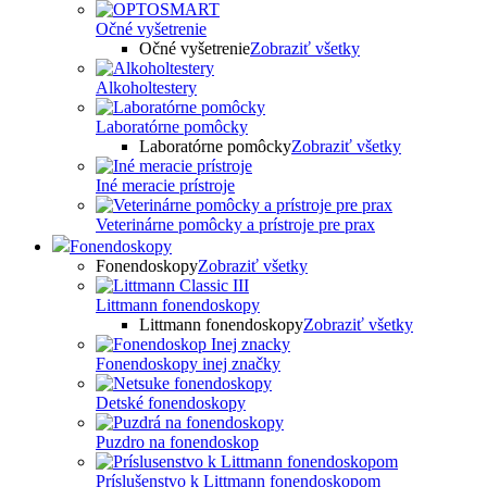
Očné vyšetrenie
Očné vyšetrenie
Zobraziť všetky
Alkoholtestery
Laboratórne pomôcky
Laboratórne pomôcky
Zobraziť všetky
Iné meracie prístroje
Veterinárne pomôcky a prístroje pre prax
Fonendoskopy
Fonendoskopy
Zobraziť všetky
Littmann fonendoskopy
Littmann fonendoskopy
Zobraziť všetky
Fonendoskopy inej značky
Detské fonendoskopy
Puzdro na fonendoskop
Príslušenstvo k Littmann fonendoskopom