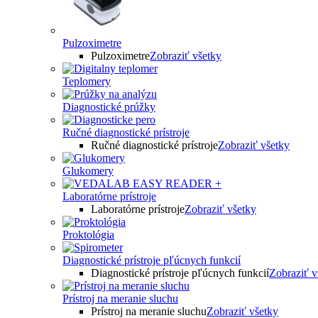
Pulzoximetre
Pulzoximetre
Zobraziť všetky
Teplomery
Diagnostické prúžky
Ručné diagnostické prístroje
Ručné diagnostické prístroje
Zobraziť všetky
Glukomery
Laboratórne prístroje
Laboratórne prístroje
Zobraziť všetky
Proktológia
Diagnostické prístroje pľúcnych funkcií
Diagnostické prístroje pľúcnych funkcií
Zobraziť v
Prístroj na meranie sluchu
Prístroj na meranie sluchu
Zobraziť všetky