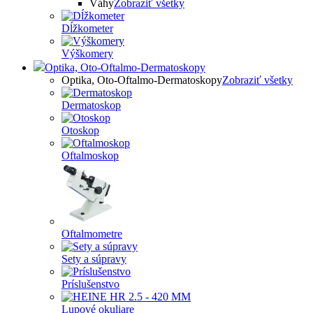
Váhy
Zobraziť všetky
Dĺžkometer
Výškomery
Optika, Oto-Oftalmo-Dermatoskopy
Optika, Oto-Oftalmo-Dermatoskopy
Zobraziť všetky
Dermatoskop
Otoskop
Oftalmoskop
Oftalmometre
Sety a súpravy
Príslušenstvo
Lupové okuliare