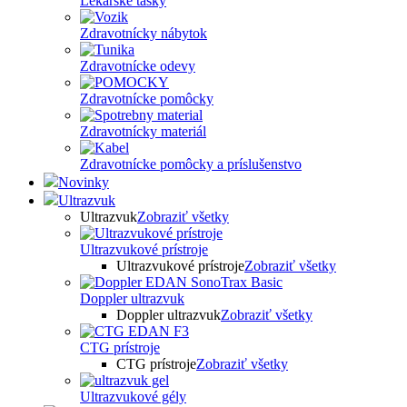
Lekárske tašky
Zdravotnícky nábytok
Zdravotnícke odevy
Zdravotnícke pomôcky
Zdravotnícky materiál
Zdravotnícke pomôcky a príslušenstvo
Novinky
Ultrazvuk
Ultrazvuk
Zobraziť všetky
Ultrazvukové prístroje
Ultrazvukové prístroje
Zobraziť všetky
Doppler ultrazvuk
Doppler ultrazvuk
Zobraziť všetky
CTG prístroje
CTG prístroje
Zobraziť všetky
Ultrazvukové gély