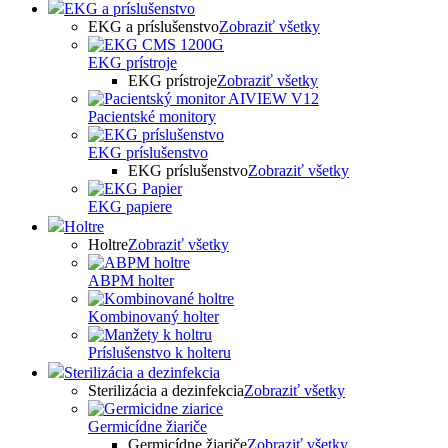
EKG a príslušenstvo
EKG a príslušenstvo
Zobraziť všetky
EKG prístroje
EKG prístroje
Zobraziť všetky
Pacientské monitory
EKG príslušenstvo
EKG príslušenstvo
Zobraziť všetky
EKG papiere
Holtre
Holtre
Zobraziť všetky
ABPM holter
Kombinovaný holter
Príslušenstvo k holteru
Sterilizácia a dezinfekcia
Sterilizácia a dezinfekcia
Zobraziť všetky
Germicídne žiariče
Germicídne žiariče
Zobraziť všetky