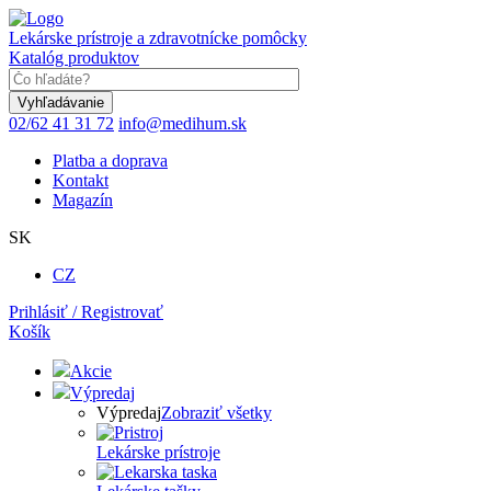
Skočiť
na
Lekárske prístroje a zdravotnícke pomôcky
hlavný
Katalóg produktov
obsah
Keyword
02/62 41 31 72
info@medihum.sk
Platba a doprava
Kontakt
Magazín
SK
CZ
Prihlásiť / Registrovať
Košík
Akcie
Výpredaj
Výpredaj
Zobraziť všetky
Lekárske prístroje