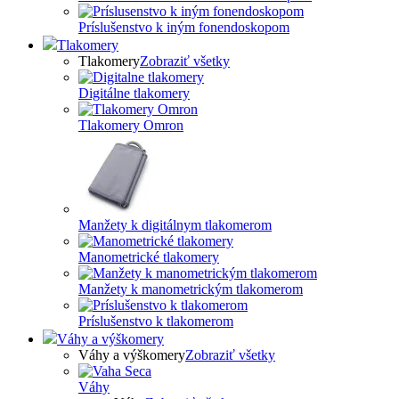
Príslušenstvo k iným fonendoskopom
Tlakomery
Tlakomery
Zobraziť všetky
Digitálne tlakomery
Tlakomery Omron
Manžety k digitálnym tlakomerom
Manometrické tlakomery
Manžety k manometrickým tlakomerom
Príslušenstvo k tlakomerom
Váhy a výškomery
Váhy a výškomery
Zobraziť všetky
Váhy