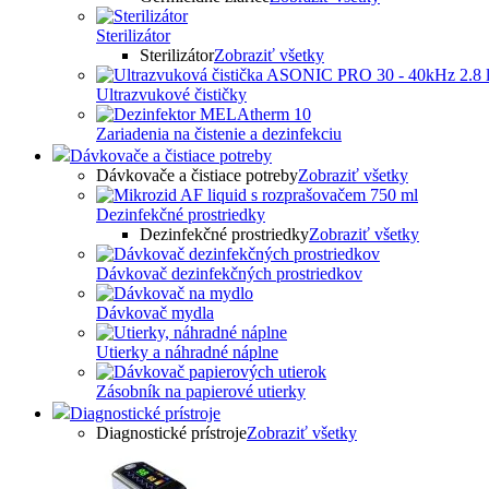
Sterilizátor
Sterilizátor
Zobraziť všetky
Ultrazvukové čističky
Zariadenia na čistenie a dezinfekciu
Dávkovače a čistiace potreby
Dávkovače a čistiace potreby
Zobraziť všetky
Dezinfekčné prostriedky
Dezinfekčné prostriedky
Zobraziť všetky
Dávkovač dezinfekčných prostriedkov
Dávkovač mydla
Utierky a náhradné náplne
Zásobník na papierové utierky
Diagnostické prístroje
Diagnostické prístroje
Zobraziť všetky