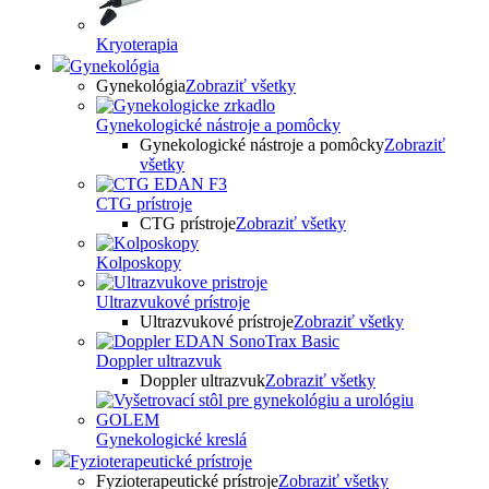
Kryoterapia
Gynekológia
Gynekológia
Zobraziť všetky
Gynekologické nástroje a pomôcky
Gynekologické nástroje a pomôcky
Zobraziť
všetky
CTG prístroje
CTG prístroje
Zobraziť všetky
Kolposkopy
Ultrazvukové prístroje
Ultrazvukové prístroje
Zobraziť všetky
Doppler ultrazvuk
Doppler ultrazvuk
Zobraziť všetky
Gynekologické kreslá
Fyzioterapeutické prístroje
Fyzioterapeutické prístroje
Zobraziť všetky