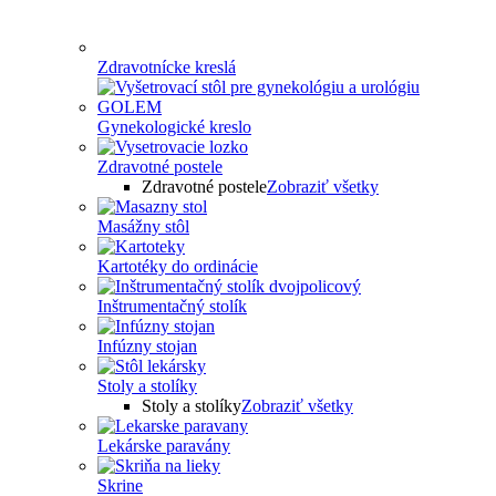
Zdravotnícke kreslá
Gynekologické kreslo
Zdravotné postele
Zdravotné postele
Zobraziť všetky
Masážny stôl
Kartotéky do ordinácie
Inštrumentačný stolík
Infúzny stojan
Stoly a stolíky
Stoly a stolíky
Zobraziť všetky
Lekárske paravány
Skrine