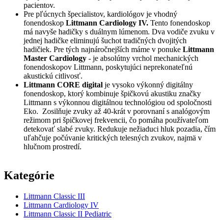
pacientov.
Pre pľúcnych špecialistov, kardiológov je vhodný
fonendoskop
Littmann Cardiology IV.
Tento fonendoskop
má navyše hadičky s duálnym lúmenom. Dva vodiče zvuku v
jednej hadičke eliminujú šuchot tradičných dvojitých
hadičiek. Pre tých najnáročnejších máme v ponuke
Littmann
Master Cardiology
- je absolútny vrchol mechanických
fonendoskopov Littmann, poskytujúci neprekonateľnú
akustickú citlivosť.
Littmann CORE digital
je vysoko výkonný digitálny
fonendoskop, ktorý kombinuje špičkovú akustiku značky
Littmann s výkonnou digitálnou technológiou od spoločnosti
Eko. Zosilňuje zvuky až 40-krát v porovnaní s analógovým
režimom pri špičkovej frekvencii, čo pomáha používateľom
detekovať slabé zvuky. Redukuje nežiaduci hluk pozadia, čím
uľahčuje počúvanie kritických telesných zvukov, najmä v
hlučnom prostredí.
Kategórie
Littmann Classic III
Littmann Cardiology IV
Littmann Classic II Pediatric