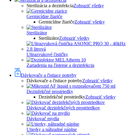
Sterilizácia a dezinfekcia
Sterilizácia a dezinfekcia
Zobraziť všetky
Germicídne žiariče
Germicídne žiariče
Zobraziť všetky
Sterilizátor
Sterilizátor
Zobraziť všetky
Ultrazvukové čističky
Zariadenia na čistenie a dezinfekciu
Dávkovače a čistiace potreby
Dávkovače a čistiace potreby
Zobraziť všetky
Dezinfekčné prostriedky
Dezinfekčné prostriedky
Zobraziť všetky
Dávkovač dezinfekčných prostriedkov
Dávkovač mydla
Utierky a náhradné náplne