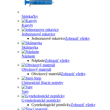
Striekačky
Kanyly
Jednorazové rukavice
Jednorazové rukavice
Zobraziť všetky
Skúmavka
Náplaste
Náplaste
Zobraziť všetky
Obväzový materiál
Obväzový materiál
Zobraziť všetky
Chirurgické šijacie potreby
Vaty
Gynekologické pomôcky
Gynekologické pomôcky
Zobraziť všetky