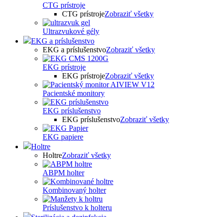
CTG prístroje
CTG prístroje
Zobraziť všetky
Ultrazvukové gély
EKG a príslušenstvo
EKG a príslušenstvo
Zobraziť všetky
EKG prístroje
EKG prístroje
Zobraziť všetky
Pacientské monitory
EKG príslušenstvo
EKG príslušenstvo
Zobraziť všetky
EKG papiere
Holtre
Holtre
Zobraziť všetky
ABPM holter
Kombinovaný holter
Príslušenstvo k holteru