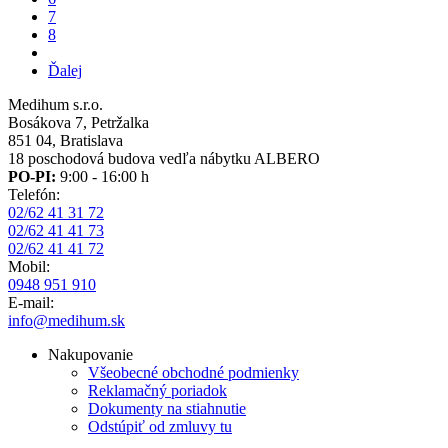
Page
7
Page
8
Ďalšia
Ďalej
strana
Medihum s.r.o.
Bosákova 7, Petržalka
851 04, Bratislava
18 poschodová budova vedľa nábytku ALBERO
PO-PI:
9:00 - 16:00 h
Telefón:
02/62 41 31 72
02/62 41 41 73
02/62 41 41 72
Mobil:
0948 951 910
E-mail:
info@medihum.sk
Nakupovanie
Všeobecné obchodné podmienky
Reklamačný poriadok
Dokumenty na stiahnutie
Odstúpiť od zmluvy tu