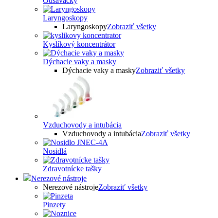
Odsávačky
Laryngoskopy
Laryngoskopy
Zobraziť všetky
Kyslíkový koncentrátor
Dýchacie vaky a masky
Dýchacie vaky a masky
Zobraziť všetky
Vzduchovody a intubácia
Vzduchovody a intubácia
Zobraziť všetky
Nosidlá
Zdravotnícke tašky
Nerezové nástroje
Nerezové nástroje
Zobraziť všetky
Pinzety