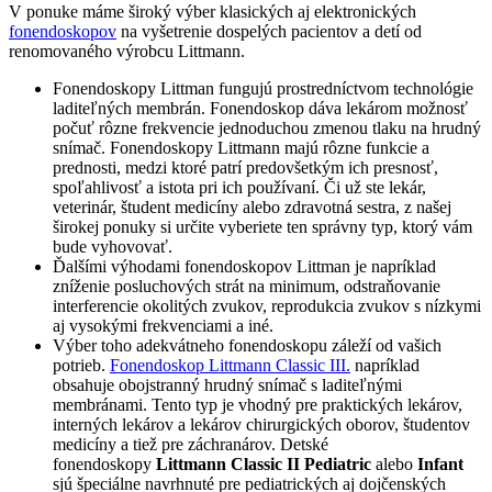
V ponuke máme široký výber klasických aj elektronických
fonendoskopov
na vyšetrenie dospelých pacientov a detí od
renomovaného výrobcu Littmann.
Fonendoskopy Littman fungujú prostredníctvom technológie
laditeľných membrán. Fonendoskop dáva lekárom možnosť
počuť rôzne frekvencie jednoduchou zmenou tlaku na hrudný
snímač. Fonendoskopy Littmann majú rôzne funkcie a
prednosti, medzi ktoré patrí predovšetkým ich presnosť,
spoľahlivosť a istota pri ich používaní. Či už ste lekár,
veterinár, študent medicíny alebo zdravotná sestra, z našej
širokej ponuky si určite vyberiete ten správny typ, ktorý vám
bude vyhovovať.
Ďalšími výhodami fonendoskopov Littman je napríklad
zníženie posluchových strát na minimum, odstraňovanie
interferencie okolitých zvukov, reprodukcia zvukov s nízkymi
aj vysokými frekvenciami a iné.
Výber toho adekvátneho fonendoskopu záleží od vašich
potrieb.
Fonendoskop Littmann Classic III.
napríklad
obsahuje obojstranný hrudný snímač s laditeľnými
membránami. Tento typ je vhodný pre praktických lekárov,
interných lekárov a lekárov chirurgických oborov, študentov
medicíny a tiež pre záchranárov. Detské
fonendoskopy
Littmann Classic II Pediatric
alebo
Infant
sjú špeciálne navrhnuté pre pediatrických aj dojčenských