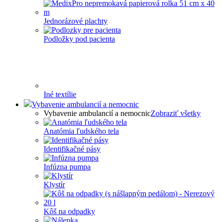
Jednorázové plachty
Podložky pod pacienta
Iné textílie
Vybavenie ambulancií a nemocnic
Vybavenie ambulancií a nemocnic
Zobraziť všetky
Anatómia ľudského tela
Identifikačné pásy
Infúzna pumpa
Klystír
Kôš na odpadky