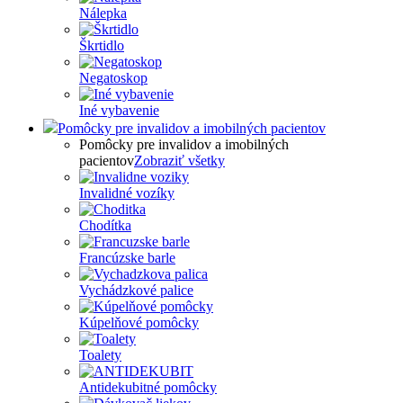
Nálepka
Škrtidlo
Negatoskop
Iné vybavenie
Pomôcky pre invalidov a imobilných pacientov
Pomôcky pre invalidov a imobilných
pacientov
Zobraziť všetky
Invalidné vozíky
Chodítka
Francúzske barle
Vychádzkové palice
Kúpelňové pomôcky
Toalety
Antidekubitné pomôcky