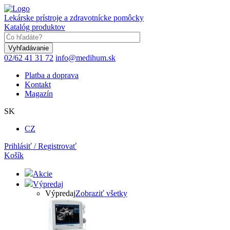
Skočiť
na
Lekárske prístroje a zdravotnícke pomôcky
hlavný
Katalóg produktov
obsah
Keyword
02/62 41 31 72
info@medihum.sk
Platba a doprava
Kontakt
Magazín
SK
CZ
Prihlásiť / Registrovať
Košík
Akcie
Výpredaj
Výpredaj
Zobraziť všetky