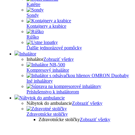
Katétre
Sondy
Kontajnery a krabice
Rúško
Ďalšie jednorázové pomôcky
Inhalátor
Inhalátor
Zobraziť všetky
Kompresový inhalátor
Iné inhalátory
Príslušenstvo k inhalátorom
Nábytok do ambulancie
Nábytok do ambulancie
Zobraziť všetky
Zdravotnícke stoličky
Zdravotnícke stoličky
Zobraziť všetky