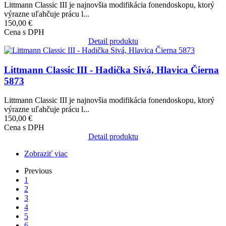
Littmann Classic III je najnovšia modifikácia fonendoskopu, ktorý
výrazne uľahčuje prácu l...
150,00 €
Cena s DPH
Detail produktu
Obrázok
Littmann Classic III - Hadička Sivá, Hlavica Čierna
5873
Littmann Classic III je najnovšia modifikácia fonendoskopu, ktorý
výrazne uľahčuje prácu l...
150,00 €
Cena s DPH
Detail produktu
Zobraziť viac
Previous
Previous
page
Aktuálna
1
Pagination
stránka
Page
2
Page
3
Page
4
Page
5
Page
6