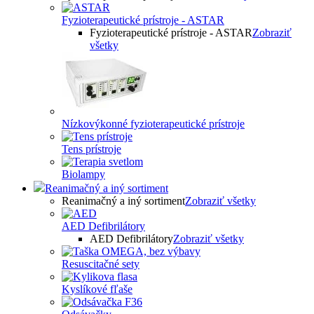
Fyzioterapeutické prístroje - ASTAR
Fyzioterapeutické prístroje - ASTAR
Zobraziť
všetky
Nízkovýkonné fyzioterapeutické prístroje
Tens prístroje
Biolampy
Reanimačný a iný sortiment
Reanimačný a iný sortiment
Zobraziť všetky
AED Defibrilátory
AED Defibrilátory
Zobraziť všetky
Resuscitačné sety
Kyslíkové fľaše