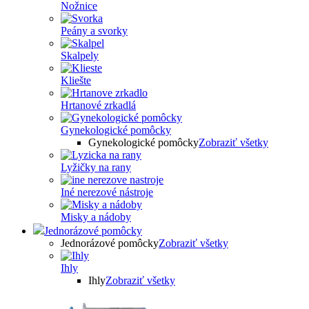
Nožnice
Peány a svorky
Skalpely
Kliešte
Hrtanové zrkadlá
Gynekologické pomôcky
Gynekologické pomôcky
Zobraziť všetky
Lyžičky na rany
Iné nerezové nástroje
Misky a nádoby
Jednorázové pomôcky
Jednorázové pomôcky
Zobraziť všetky
Ihly
Ihly
Zobraziť všetky