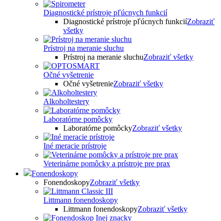
Diagnostické prístroje pľúcnych funkcií
Diagnostické prístroje pľúcnych funkcií
Zobraziť
všetky
Prístroj na meranie sluchu
Prístroj na meranie sluchu
Zobraziť všetky
Očné vyšetrenie
Očné vyšetrenie
Zobraziť všetky
Alkoholtestery
Laboratórne pomôcky
Laboratórne pomôcky
Zobraziť všetky
Iné meracie prístroje
Veterinárne pomôcky a prístroje pre prax
Fonendoskopy
Fonendoskopy
Zobraziť všetky
Littmann fonendoskopy
Littmann fonendoskopy
Zobraziť všetky