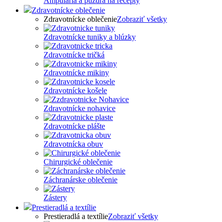
Ampuláriá a púzdra na recepty
Zdravotnícke oblečenie
Zdravotnícke oblečenie
Zobraziť všetky
Zdravotnícke tuniky a blúzky
Zdravotnícke tričká
Zdravotnícke mikiny
Zdravotnícke košele
Zdravotnícke nohavice
Zdravotnícke plášte
Zdravotnícka obuv
Chirurgické oblečenie
Záchranárske oblečenie
Zástery
Prestieradlá a textílie
Prestieradlá a textílie
Zobraziť všetky