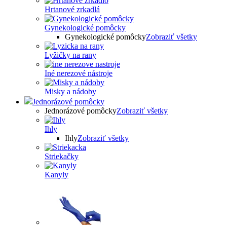
Hrtanové zrkadlá
Gynekologické pomôcky
Gynekologické pomôcky
Zobraziť všetky
Lyžičky na rany
Iné nerezové nástroje
Misky a nádoby
Jednorázové pomôcky
Jednorázové pomôcky
Zobraziť všetky
Ihly
Ihly
Zobraziť všetky
Striekačky
Kanyly