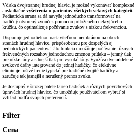
Vďaka dvojstrannej hrudnej hlavici je možné vykonávať komplexné
auskultačné
vyšetrenia u pacientov všetkých vekových kategórií
.
Pediatrická strana sa dá navyše jednoducho transformovať na
tradičný otvorený zvonček pomocou priloženého nekryjúceho
krúžku, čo optimalizuje počúvanie zvukov s nízkou frekvenciou.
Disponuje jednodielnou nastaviteľnou membránou na oboch
stranách hrudnej hlavice, prispôsobenou pre dospelých aj
pediatrických pacientov. Táto funkcia umožňuje počúvanie rôznych
frekvenčných rozsahov jednoduchou zmenou prítlaku – jemný tlak
pre nízke tóny a silnejší tlak pre vysoké tóny. Využíva dve oddelené
zvukové dráhy integrované do jednej hadičky, čo efektívne
eliminuje rušivé trenie typické pre tradičné dvojité hadičky a
zaručuje tak jasnejší a nerušený prenos zvuku.
Je dostupný v širokej palete farieb hadičiek a rôznych povrchových
úpravách hrudnej hlavice, čo umožňuje používateľom vybrať si
vzhľad podľa svojich preferencií.
Filter
Cena