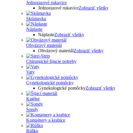
Jednorazové rukavice
Jednorazové rukavice
Zobraziť všetky
Skúmavka
Náplaste
Náplaste
Zobraziť všetky
Obväzový materiál
Obväzový materiál
Zobraziť všetky
Chirurgické šijacie potreby
Vaty
Gynekologické pomôcky
Gynekologické pomôcky
Zobraziť všetky
Katétre
Sondy
Kontajnery a krabice
Rúško