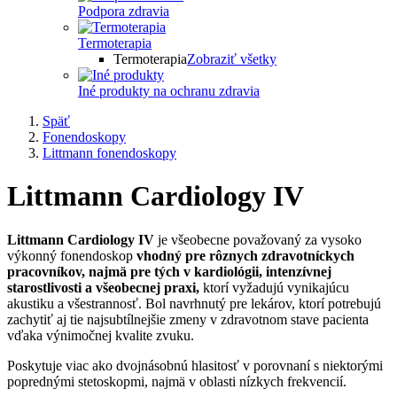
Podpora zdravia
Termoterapia
Termoterapia
Zobraziť všetky
Iné produkty na ochranu zdravia
Späť
Fonendoskopy
Littmann fonendoskopy
Littmann Cardiology IV
Littmann Cardiology IV
je všeobecne považovaný za vysoko
výkonný fonendoskop
vhodný pre rôznych zdravotníckych
pracovníkov, najmä pre tých v kardiológii, intenzívnej
starostlivosti a všeobecnej praxi,
ktorí vyžadujú vynikajúcu
akustiku a všestrannosť. Bol navrhnutý pre lekárov, ktorí potrebujú
zachytiť aj tie najsubtílnejšie zmeny v zdravotnom stave pacienta
vďaka výnimočnej kvalite zvuku.
Poskytuje viac ako dvojnásobnú hlasitosť v porovnaní s niektorými
poprednými stetoskopmi, najmä v oblasti nízkych frekvencií.