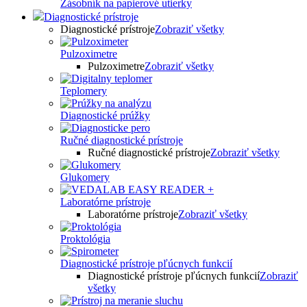
Zásobník na papierové utierky
Diagnostické prístroje
Diagnostické prístroje
Zobraziť všetky
Pulzoximetre
Pulzoximetre
Zobraziť všetky
Teplomery
Diagnostické prúžky
Ručné diagnostické prístroje
Ručné diagnostické prístroje
Zobraziť všetky
Glukomery
Laboratórne prístroje
Laboratórne prístroje
Zobraziť všetky
Proktológia
Diagnostické prístroje pľúcnych funkcií
Diagnostické prístroje pľúcnych funkcií
Zobraziť
všetky