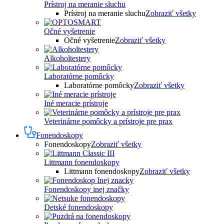
Prístroj na meranie sluchu
Prístroj na meranie sluchu
Zobraziť všetky
Očné vyšetrenie
Očné vyšetrenie
Zobraziť všetky
Alkoholtestery
Laboratórne pomôcky
Laboratórne pomôcky
Zobraziť všetky
Iné meracie prístroje
Veterinárne pomôcky a prístroje pre prax
Fonendoskopy
Fonendoskopy
Zobraziť všetky
Littmann fonendoskopy
Littmann fonendoskopy
Zobraziť všetky
Fonendoskopy inej značky
Detské fonendoskopy