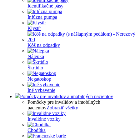
Identifikačné pásy
Infúzna pumpa
Klystír
Kôš na odpadky
Nálepka
Škrtidlo
Negatoskop
Iné vybavenie
Pomôcky pre invalidov a imobilných pacientov
Pomôcky pre invalidov a imobilných
pacientov
Zobraziť všetky
Invalidné vozíky
Chodítka