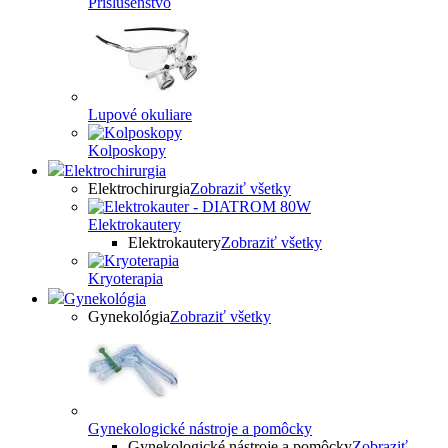
Príslušenstvo
Lupové okuliare
Kolposkopy
Elektrochirurgia
Elektrochirurgia
Zobraziť všetky
Elektrokautery
Elektrokautery
Zobraziť všetky
Kryoterapia
Gynekológia
Gynekológia
Zobraziť všetky
Gynekologické nástroje a pomôcky
Gynekologické nástroje a pomôcky
Zobraziť