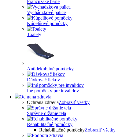
Francúzske barle
Vychádzkové palice
Kúpelňové pomôcky
Toalety
Antidekubitné pomôcky
Dávkovač liekov
Iné pomôcky pre invalidov
Ochrana zdravia
Ochrana zdravia
Zobraziť všetky
Správne držanie tela
Rehabilitačné pomôcky
Rehabilitačné pomôcky
Zobraziť všetky