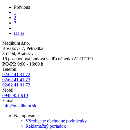
Previous
Previous
page
Aktuálna
1
Pagination
stránka
Page
2
Page
3
Ďalšia
Ďalej
strana
Medihum s.r.o.
Bosákova 7, Petržalka
851 04, Bratislava
18 poschodová budova vedľa nábytku ALBERO
PO-PI:
9:00 - 16:00 h
Telefón:
02/62 41 31 72
02/62 41 41 73
02/62 41 41 72
Mobil:
0948 951 910
E-mail:
info@medihum.sk
Nakupovanie
Všeobecné obchodné podmienky
Reklamačný poriadok