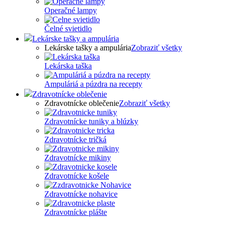
Operačné lampy
Čelné svietidlo
Lekárske tašky a ampulária
Lekárske tašky a ampulária
Zobraziť všetky
Lekárska taška
Ampuláriá a púzdra na recepty
Zdravotnícke oblečenie
Zdravotnícke oblečenie
Zobraziť všetky
Zdravotnícke tuniky a blúzky
Zdravotnícke tričká
Zdravotnícke mikiny
Zdravotnícke košele
Zdravotnícke nohavice
Zdravotnícke plášte