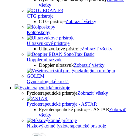
všetky
CTG prístroje
CTG prístroje
Zobraziť všetky
Kolposkopy
Ultrazvukové prístroje
Ultrazvukové prístroje
Zobraziť všetky
Doppler ultrazvuk
Doppler ultrazvuk
Zobraziť všetky
Gynekologické kreslá
Fyzioterapeutické prístroje
Fyzioterapeutické prístroje
Zobraziť všetky
Fyzioterapeutické prístroje - ASTAR
Fyzioterapeutické prístroje - ASTAR
Zobraziť
všetky
Nízkovýkonné fyzioterapeutické prístroje