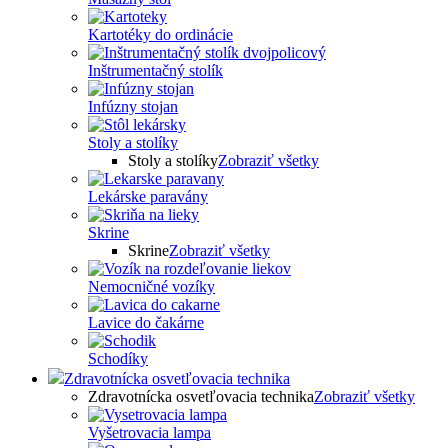
Kartotéky do ordinácie
Inštrumentačný stolík
Infúzny stojan
Stoly a stolíky
Stoly a stolíky
Zobraziť všetky
Lekárske paravány
Skrine
Skrine
Zobraziť všetky
Nemocničné vozíky
Lavice do čakárne
Schodíky
Zdravotnícka osvetľovacia technika
Zdravotnícka osvetľovacia technika
Zobraziť všetky
Vyšetrovacia lampa