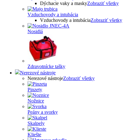
Dýchacie vaky a masky
Zobraziť všetky
Vzduchovody a intubácia
Vzduchovody a intubácia
Zobraziť všetky
Nosidlá
Zdravotnícke tašky
Nerezové nástroje
Nerezové nástroje
Zobraziť všetky
Pinzety
Nožnice
Peány a svorky
Skalpely
Kliešte