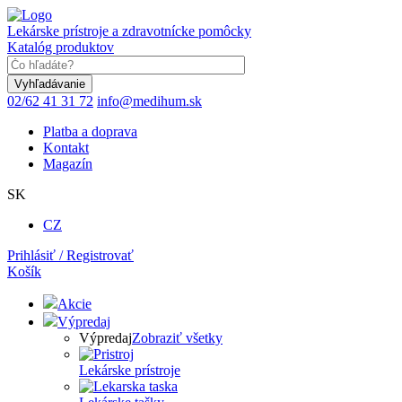
Skočiť
na
Lekárske prístroje a zdravotnícke pomôcky
hlavný
Katalóg produktov
obsah
Keyword
02/62 41 31 72
info@medihum.sk
Platba a doprava
Kontakt
Magazín
SK
CZ
Prihlásiť / Registrovať
Košík
Akcie
Výpredaj
Výpredaj
Zobraziť všetky
Lekárske prístroje