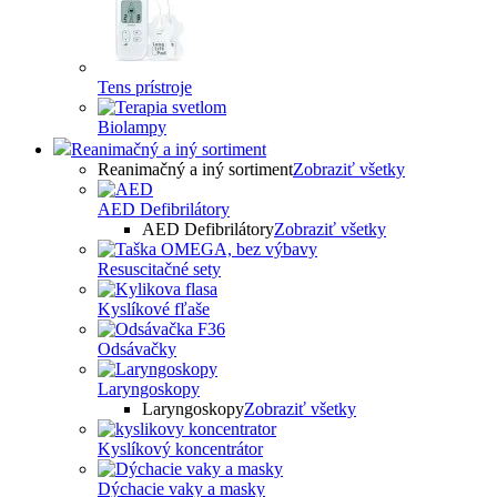
Tens prístroje
Biolampy
Reanimačný a iný sortiment
Reanimačný a iný sortiment
Zobraziť všetky
AED Defibrilátory
AED Defibrilátory
Zobraziť všetky
Resuscitačné sety
Kyslíkové fľaše
Odsávačky
Laryngoskopy
Laryngoskopy
Zobraziť všetky
Kyslíkový koncentrátor
Dýchacie vaky a masky