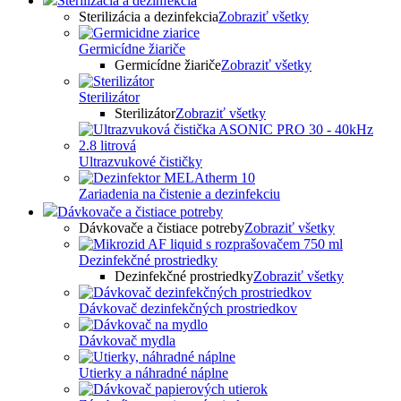
Sterilizácia a dezinfekcia
Sterilizácia a dezinfekcia
Zobraziť všetky
Germicídne žiariče
Germicídne žiariče
Zobraziť všetky
Sterilizátor
Sterilizátor
Zobraziť všetky
Ultrazvukové čističky
Zariadenia na čistenie a dezinfekciu
Dávkovače a čistiace potreby
Dávkovače a čistiace potreby
Zobraziť všetky
Dezinfekčné prostriedky
Dezinfekčné prostriedky
Zobraziť všetky
Dávkovač dezinfekčných prostriedkov
Dávkovač mydla
Utierky a náhradné náplne