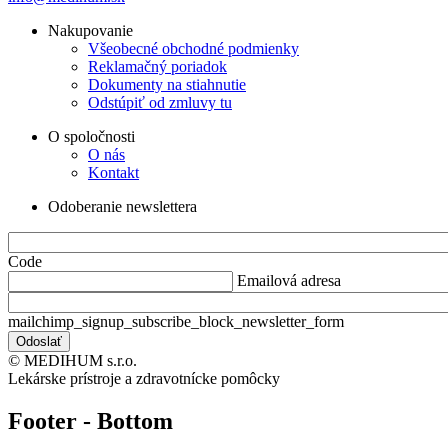
Nakupovanie
Všeobecné obchodné podmienky
Reklamačný poriadok
Dokumenty na stiahnutie
Odstúpiť od zmluvy tu
O spoločnosti
O nás
Kontakt
Odoberanie newslettera
Code
Emailová adresa
mailchimp_signup_subscribe_block_newsletter_form
© MEDIHUM s.r.o.
Lekárske prístroje a zdravotnícke pomôcky
Footer - Bottom