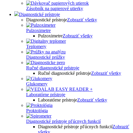
Zásobník na papierové utierky
Diagnostické prístroje
Diagnostické prístroje
Zobraziť všetky
Pulzoximetre
Pulzoximetre
Zobraziť všetky
Teplomery
Diagnostické prúžky
Ručné diagnostické prístroje
Ručné diagnostické prístroje
Zobraziť všetky
Glukomery
Laboratórne prístroje
Laboratórne prístroje
Zobraziť všetky
Proktológia
Diagnostické prístroje pľúcnych funkcií
Diagnostické prístroje pľúcnych funkcií
Zobraziť
všetky