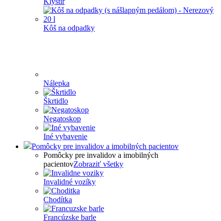
Klystír
Kôš na odpadky
Nálepka
Škrtidlo
Negatoskop
Iné vybavenie
Pomôcky pre invalidov a imobilných pacientov
Pomôcky pre invalidov a imobilných
pacientov
Zobraziť všetky
Invalidné vozíky
Chodítka
Francúzske barle