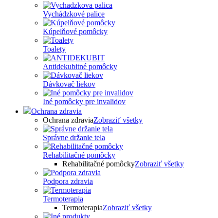
Vychádzkové palice
Kúpelňové pomôcky
Toalety
Antidekubitné pomôcky
Dávkovač liekov
Iné pomôcky pre invalidov
Ochrana zdravia
Ochrana zdravia
Zobraziť všetky
Správne držanie tela
Rehabilitačné pomôcky
Rehabilitačné pomôcky
Zobraziť všetky
Podpora zdravia
Termoterapia
Termoterapia
Zobraziť všetky