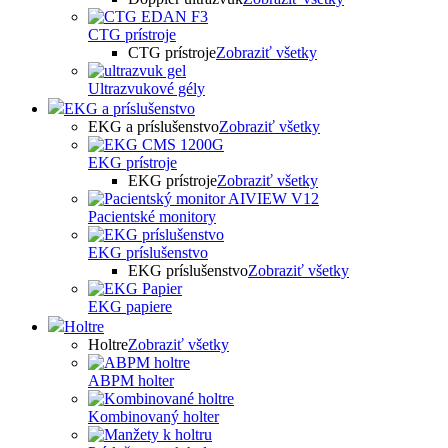
CTG prístroje
CTG prístroje
Zobraziť všetky
Ultrazvukové gély
EKG a príslušenstvo
EKG a príslušenstvo
Zobraziť všetky
EKG prístroje
EKG prístroje
Zobraziť všetky
Pacientské monitory
EKG príslušenstvo
EKG príslušenstvo
Zobraziť všetky
EKG papiere
Holtre
Holtre
Zobraziť všetky
ABPM holter
Kombinovaný holter