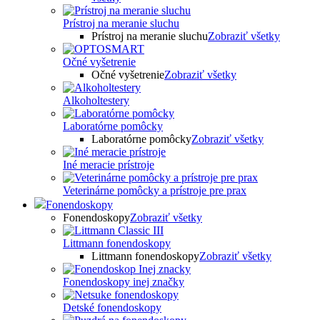
Prístroj na meranie sluchu
Prístroj na meranie sluchu
Zobraziť všetky
Očné vyšetrenie
Očné vyšetrenie
Zobraziť všetky
Alkoholtestery
Laboratórne pomôcky
Laboratórne pomôcky
Zobraziť všetky
Iné meracie prístroje
Veterinárne pomôcky a prístroje pre prax
Fonendoskopy
Fonendoskopy
Zobraziť všetky
Littmann fonendoskopy
Littmann fonendoskopy
Zobraziť všetky
Fonendoskopy inej značky
Detské fonendoskopy