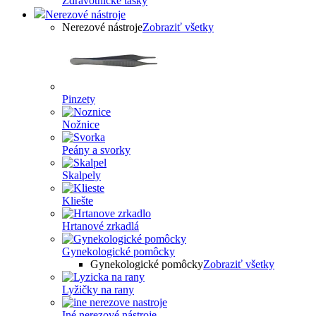
Zdravotnícke tašky
Nerezové nástroje
Nerezové nástroje
Zobraziť všetky
Pinzety
Nožnice
Peány a svorky
Skalpely
Kliešte
Hrtanové zrkadlá
Gynekologické pomôcky
Gynekologické pomôcky
Zobraziť všetky
Lyžičky na rany
Iné nerezové nástroje