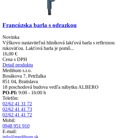
Francúzska barla s odrazkou
Novinka
Výškovo nastaviteľná hliníková lakťová barla s reflexnou
rukoväťou. Lakťová barla je pomô...
16,00 €
Cena s DPH
Detail produktu
Medihum s.r.o.
Bosákova 7, Petržalka
851 04, Bratislava
18 poschodová budova vedľa nábytku ALBERO
PO-PI:
9:00 - 16:00 h
Telefón:
02/62 41 31 72
02/62 41 41 73
02/62 41 41 72
Mobil:
0948 951 910
E-mail:
info@medihum.sk