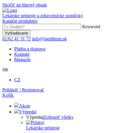
Skočiť na hlavný obsah
Lekárske prístroje a zdravotnícke pomôcky
Katalóg produktov
Keyword
02/62 41 31 72
info@medihum.sk
Platba a doprava
Kontakt
Magazín
SK
CZ
Prihlásiť / Registrovať
Košík
Akcie
Výpredaj
Výpredaj
Zobraziť všetky
Lekárske prístroje