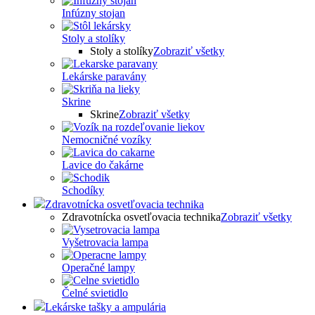
Infúzny stojan
Stoly a stolíky
Stoly a stolíky
Zobraziť všetky
Lekárske paravány
Skrine
Skrine
Zobraziť všetky
Nemocničné vozíky
Lavice do čakárne
Schodíky
Zdravotnícka osvetľovacia technika
Zdravotnícka osvetľovacia technika
Zobraziť všetky
Vyšetrovacia lampa
Operačné lampy
Čelné svietidlo
Lekárske tašky a ampulária