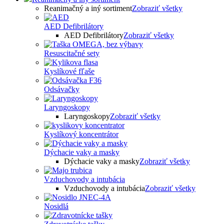
Reanimačný a iný sortiment
Zobraziť všetky
AED Defibrilátory
AED Defibrilátory
Zobraziť všetky
Resuscitačné sety
Kyslíkové fľaše
Odsávačky
Laryngoskopy
Laryngoskopy
Zobraziť všetky
Kyslíkový koncentrátor
Dýchacie vaky a masky
Dýchacie vaky a masky
Zobraziť všetky
Vzduchovody a intubácia
Vzduchovody a intubácia
Zobraziť všetky
Nosidlá