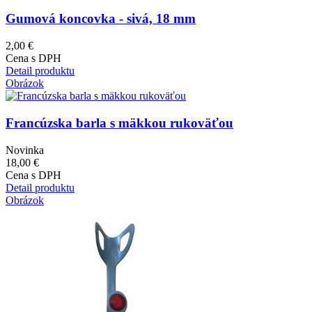
Gumová koncovka - sivá, 18 mm
2,00 €
Cena s DPH
Detail produktu
Obrázok
Francúzska barla s mäkkou rukoväťou
Novinka
18,00 €
Cena s DPH
Detail produktu
Obrázok