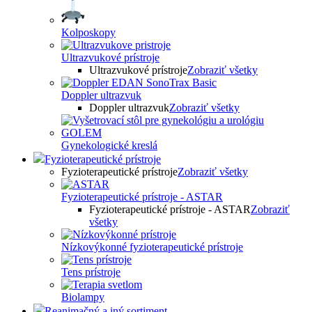
Kolposkopy
Ultrazvukové prístroje
Ultrazvukové prístroje
Zobraziť všetky
Doppler ultrazvuk
Doppler ultrazvuk
Zobraziť všetky
Gynekologické kreslá
Fyzioterapeutické prístroje
Fyzioterapeutické prístroje
Zobraziť všetky
Fyzioterapeutické prístroje - ASTAR
Fyzioterapeutické prístroje - ASTAR
Zobraziť
všetky
Nízkovýkonné fyzioterapeutické prístroje
Tens prístroje
Biolampy
Reanimačný a iný sortiment