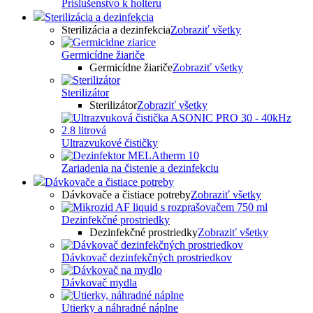
Príslušenstvo k holteru
Sterilizácia a dezinfekcia
Sterilizácia a dezinfekcia
Zobraziť všetky
Germicídne žiariče
Germicídne žiariče
Zobraziť všetky
Sterilizátor
Sterilizátor
Zobraziť všetky
Ultrazvukové čističky
Zariadenia na čistenie a dezinfekciu
Dávkovače a čistiace potreby
Dávkovače a čistiace potreby
Zobraziť všetky
Dezinfekčné prostriedky
Dezinfekčné prostriedky
Zobraziť všetky
Dávkovač dezinfekčných prostriedkov
Dávkovač mydla
Utierky a náhradné náplne