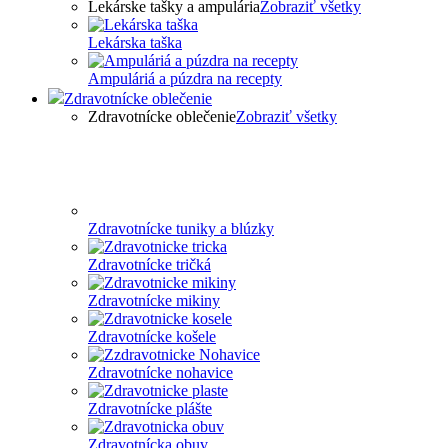
Lekárske tašky a ampulária
Zobraziť všetky
Lekárska taška
Ampuláriá a púzdra na recepty
Zdravotnícke oblečenie
Zdravotnícke oblečenie
Zobraziť všetky
Zdravotnícke tuniky a blúzky
Zdravotnícke tričká
Zdravotnícke mikiny
Zdravotnícke košele
Zdravotnícke nohavice
Zdravotnícke plášte
Zdravotnícka obuv