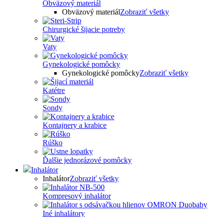
Obväzový materiál
Obväzový materiál
Zobraziť všetky
Chirurgické šijacie potreby
Vaty
Gynekologické pomôcky
Gynekologické pomôcky
Zobraziť všetky
Katétre
Sondy
Kontajnery a krabice
Rúško
Ďalšie jednorázové pomôcky
Inhalátor
Inhalátor
Zobraziť všetky
Kompresový inhalátor
Iné inhalátory