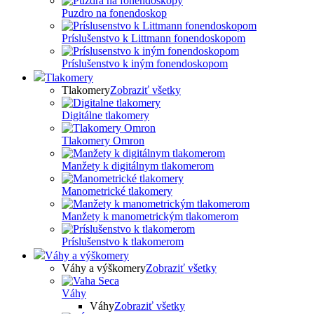
Puzdro na fonendoskop
Príslušenstvo k Littmann fonendoskopom
Príslušenstvo k iným fonendoskopom
Tlakomery
Tlakomery
Zobraziť všetky
Digitálne tlakomery
Tlakomery Omron
Manžety k digitálnym tlakomerom
Manometrické tlakomery
Manžety k manometrickým tlakomerom
Príslušenstvo k tlakomerom
Váhy a výškomery
Váhy a výškomery
Zobraziť všetky
Váhy
Váhy
Zobraziť všetky