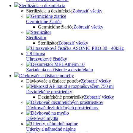
Sterilizácia a dezinfekcia
Sterilizácia a dezinfekcia
Zobraziť všetky
Germicídne žiariče
Germicídne žiariče
Zobraziť všetky
Sterilizátor
Sterilizátor
Zobraziť všetky
Ultrazvukové čističky
Zariadenia na čistenie a dezinfekciu
Dávkovače a čistiace potreby
Dávkovače a čistiace potreby
Zobraziť všetky
Dezinfekčné prostriedky
Dezinfekčné prostriedky
Zobraziť všetky
Dávkovač dezinfekčných prostriedkov
Dávkovač mydla
Utierky a náhradné náplne