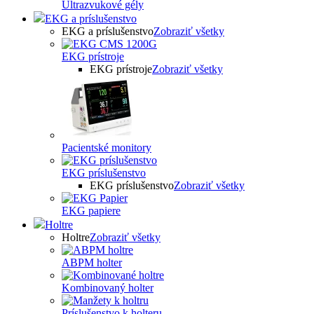
Ultrazvukové gély
EKG a príslušenstvo
EKG a príslušenstvo
Zobraziť všetky
EKG prístroje
EKG prístroje
Zobraziť všetky
Pacientské monitory
EKG príslušenstvo
EKG príslušenstvo
Zobraziť všetky
EKG papiere
Holtre
Holtre
Zobraziť všetky
ABPM holter
Kombinovaný holter
Príslušenstvo k holteru