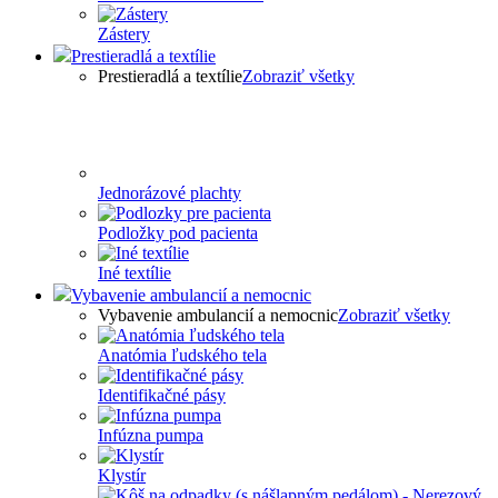
Zástery
Prestieradlá a textílie
Prestieradlá a textílie
Zobraziť všetky
Jednorázové plachty
Podložky pod pacienta
Iné textílie
Vybavenie ambulancií a nemocnic
Vybavenie ambulancií a nemocnic
Zobraziť všetky
Anatómia ľudského tela
Identifikačné pásy
Infúzna pumpa
Klystír