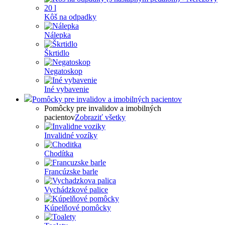
Kôš na odpadky
Nálepka
Škrtidlo
Negatoskop
Iné vybavenie
Pomôcky pre invalidov a imobilných pacientov
Pomôcky pre invalidov a imobilných
pacientov
Zobraziť všetky
Invalidné vozíky
Chodítka
Francúzske barle
Vychádzkové palice
Kúpelňové pomôcky