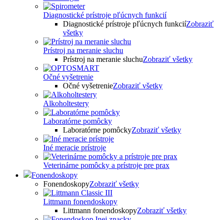
Diagnostické prístroje pľúcnych funkcií
Diagnostické prístroje pľúcnych funkcií
Zobraziť
všetky
Prístroj na meranie sluchu
Prístroj na meranie sluchu
Zobraziť všetky
Očné vyšetrenie
Očné vyšetrenie
Zobraziť všetky
Alkoholtestery
Laboratórne pomôcky
Laboratórne pomôcky
Zobraziť všetky
Iné meracie prístroje
Veterinárne pomôcky a prístroje pre prax
Fonendoskopy
Fonendoskopy
Zobraziť všetky
Littmann fonendoskopy
Littmann fonendoskopy
Zobraziť všetky