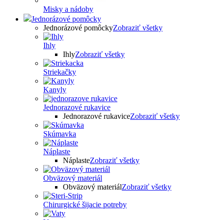
Misky a nádoby
Jednorázové pomôcky
Jednorázové pomôcky
Zobraziť všetky
Ihly
Ihly
Zobraziť všetky
Striekačky
Kanyly
Jednorazové rukavice
Jednorazové rukavice
Zobraziť všetky
Skúmavka
Náplaste
Náplaste
Zobraziť všetky
Obväzový materiál
Obväzový materiál
Zobraziť všetky
Chirurgické šijacie potreby