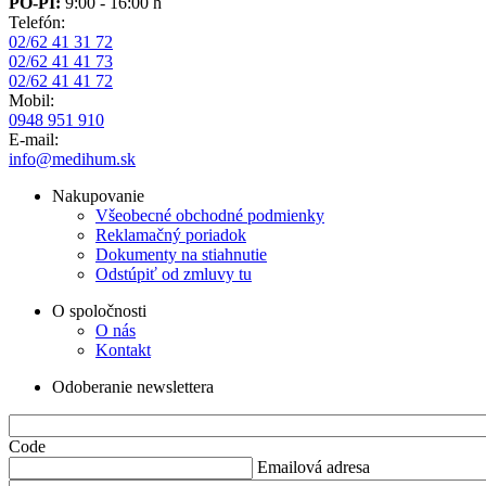
PO-PI:
9:00 - 16:00 h
Telefón:
02/62 41 31 72
02/62 41 41 73
02/62 41 41 72
Mobil:
0948 951 910
E-mail:
info@medihum.sk
Nakupovanie
Všeobecné obchodné podmienky
Reklamačný poriadok
Dokumenty na stiahnutie
Odstúpiť od zmluvy tu
O spoločnosti
O nás
Kontakt
Odoberanie newslettera
Code
Emailová adresa