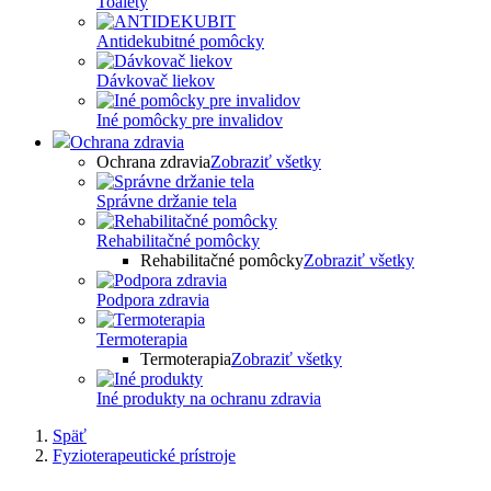
Toalety
Antidekubitné pomôcky
Dávkovač liekov
Iné pomôcky pre invalidov
Ochrana zdravia
Ochrana zdravia
Zobraziť všetky
Správne držanie tela
Rehabilitačné pomôcky
Rehabilitačné pomôcky
Zobraziť všetky
Podpora zdravia
Termoterapia
Termoterapia
Zobraziť všetky
Iné produkty na ochranu zdravia
Späť
Fyzioterapeutické prístroje