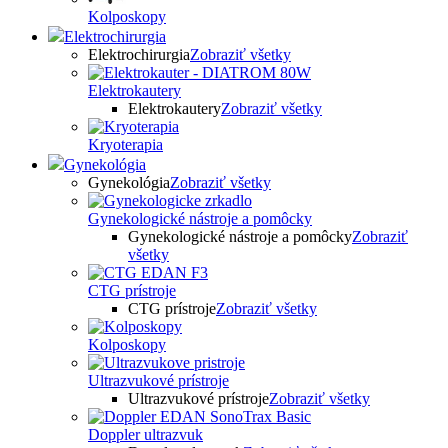
Kolposkopy
Elektrochirurgia
Elektrochirurgia
Zobraziť všetky
Elektrokautery
Elektrokautery
Zobraziť všetky
Kryoterapia
Gynekológia
Gynekológia
Zobraziť všetky
Gynekologické nástroje a pomôcky
Gynekologické nástroje a pomôcky
Zobraziť
všetky
CTG prístroje
CTG prístroje
Zobraziť všetky
Kolposkopy
Ultrazvukové prístroje
Ultrazvukové prístroje
Zobraziť všetky
Doppler ultrazvuk