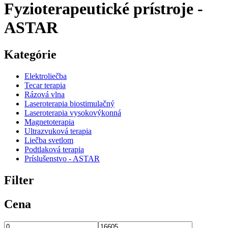
Fyzioterapeutické prístroje -
ASTAR
Kategórie
Elektroliečba
Tecar terapia
Rázová vlna
Laseroterapia biostimulačný
Laseroterapia vysokovýkonná
Magnetoterapia
Ultrazvuková terapia
Liečba svetlom
Podtlaková terapia
Príslušenstvo - ASTAR
Filter
Cena