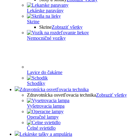
Lekárske paravány
Skrine
Skrine
Zobraziť všetky
Nemocničné vozíky
Lavice do čakárne
Schodíky
Zdravotnícka osvetľovacia technika
Zdravotnícka osvetľovacia technika
Zobraziť všetky
Vyšetrovacia lampa
Operačné lampy
Čelné svietidlo
Lekárske tašky a ampulária