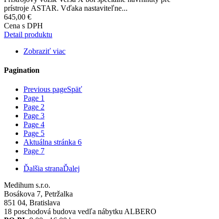
prístroje ASTAR. Vďaka nastaviteľne...
645,00 €
Cena s DPH
Detail produktu
Zobraziť viac
Pagination
Previous page
Späť
Page
1
Page
2
Page
3
Page
4
Page
5
Aktuálna stránka
6
Page
7
Ďalšia strana
Ďalej
Medihum s.r.o.
Bosákova 7, Petržalka
851 04, Bratislava
18 poschodová budova vedľa nábytku ALBERO