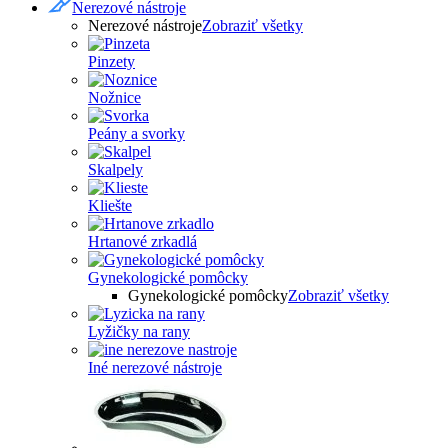
Nerezové nástroje
Nerezové nástroje
Zobraziť všetky
Pinzety
Nožnice
Peány a svorky
Skalpely
Kliešte
Hrtanové zrkadlá
Gynekologické pomôcky
Gynekologické pomôcky
Zobraziť všetky
Lyžičky na rany
Iné nerezové nástroje