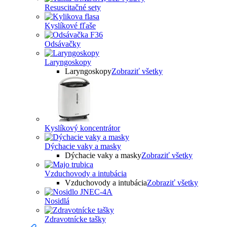
Resuscitačné sety
Kyslíkové fľaše
Odsávačky
Laryngoskopy
Laryngoskopy
Zobraziť všetky
Kyslíkový koncentrátor
Dýchacie vaky a masky
Dýchacie vaky a masky
Zobraziť všetky
Vzduchovody a intubácia
Vzduchovody a intubácia
Zobraziť všetky
Nosidlá
Zdravotnícke tašky