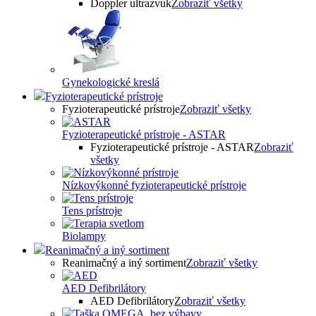
Doppler ultrazvuk
Zobraziť všetky
Gynekologické kreslá
Fyzioterapeutické prístroje
Fyzioterapeutické prístroje
Zobraziť všetky
Fyzioterapeutické prístroje - ASTAR
Fyzioterapeutické prístroje - ASTAR
Zobraziť
všetky
Nízkovýkonné fyzioterapeutické prístroje
Tens prístroje
Biolampy
Reanimačný a iný sortiment
Reanimačný a iný sortiment
Zobraziť všetky
AED Defibrilátory
AED Defibrilátory
Zobraziť všetky