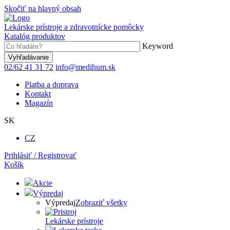
Skočiť na hlavný obsah
Lekárske prístroje a zdravotnícke pomôcky
Katalóg produktov
Keyword
02/62 41 31 72
info@medihum.sk
Platba a doprava
Kontakt
Magazín
SK
CZ
Prihlásiť / Registrovať
Košík
Akcie
Výpredaj
Výpredaj
Zobraziť všetky
Lekárske prístroje