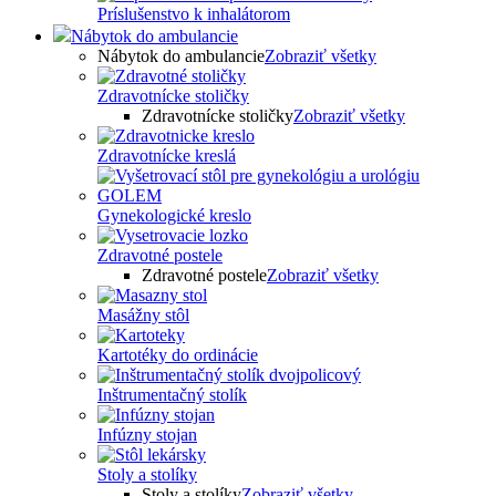
Príslušenstvo k inhalátorom
Nábytok do ambulancie
Nábytok do ambulancie
Zobraziť všetky
Zdravotnícke stoličky
Zdravotnícke stoličky
Zobraziť všetky
Zdravotnícke kreslá
Gynekologické kreslo
Zdravotné postele
Zdravotné postele
Zobraziť všetky
Masážny stôl
Kartotéky do ordinácie
Inštrumentačný stolík
Infúzny stojan
Stoly a stolíky
Stoly a stolíky
Zobraziť všetky