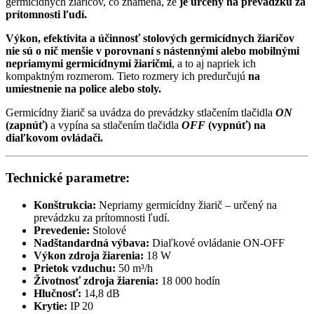
germicídnych žiaričov, čo znamená, že
je určený na prevádzku za
prítomnosti ľudí.
Výkon, efektivita a účinnosť stolových germicídnych žiaričov
nie sú o nič menšie v porovnaní s nástennými alebo mobilnými
nepriamymi germicídnymi žiaričmi
, a to aj napriek ich
kompaktným rozmerom. Tieto rozmery ich predurčujú
na
umiestnenie na police alebo stoly.
Germicídny žiarič sa uvádza do prevádzky stlačením tlačidla
ON
(zapnúť)
a vypína sa stlačením tlačidla
OFF
(vypnúť) na
diaľkovom ovládači.
Technické parametre:
Konštrukcia:
Nepriamy germicídny žiarič – určený na
prevádzku za prítomnosti ľudí.
Prevedenie:
Stolové
Nadštandardná výbava:
Diaľkové ovládanie ON-OFF
Výkon zdroja žiarenia:
18 W
Prietok vzduchu:
50 m³/h
Životnosť zdroja žiarenia:
18 000 hodín
Hlučnosť:
14,8 dB
Krytie:
IP 20