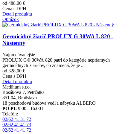
od 488,00 €
Cena s DPH
Detail produktu
Obrázok
Germicidný žiarič PROLUX G 30WA L 820 -
Nástenný
Najpredávanejšie
PROLUX G® 30WA 820 patrí do kategórie nepriamych
germicídnych žiaričov, čo znamená, že je ...
od 328,00 €
Cena s DPH
Detail produktu
Medihum s.r.o.
Bosákova 7, Petržalka
851 04, Bratislava
18 poschodová budova vedľa nábytku ALBERO
PO-PI:
9:00 - 16:00 h
Telefón:
02/62 41 31 72
02/62 41 41 73
02/62 41 41 72