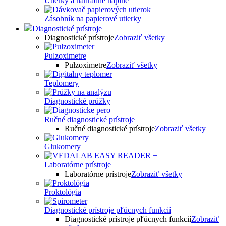
Utierky a náhradné náplne
Zásobník na papierové utierky
Diagnostické prístroje
Diagnostické prístroje
Zobraziť všetky
Pulzoximetre
Pulzoximetre
Zobraziť všetky
Teplomery
Diagnostické prúžky
Ručné diagnostické prístroje
Ručné diagnostické prístroje
Zobraziť všetky
Glukomery
Laboratórne prístroje
Laboratórne prístroje
Zobraziť všetky
Proktológia
Diagnostické prístroje pľúcnych funkcií
Diagnostické prístroje pľúcnych funkcií
Zobraziť