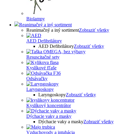
Biolampy
Reanimačný a iný sortiment
Reanimačný a iný sortiment
Zobraziť všetky
AED Defibrilátory
AED Defibrilátory
Zobraziť všetky
Resuscitačné sety
Kyslíkové fľaše
Odsávačky
Laryngoskopy
Laryngoskopy
Zobraziť všetky
Kyslíkový koncentrátor
Dýchacie vaky a masky
Dýchacie vaky a masky
Zobraziť všetky
Vzduchovody a intubácia