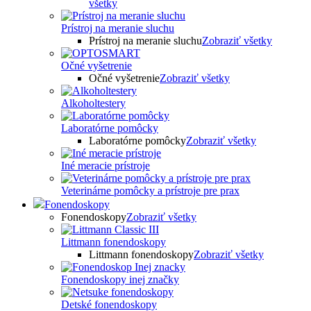
všetky
Prístroj na meranie sluchu
Prístroj na meranie sluchu
Zobraziť všetky
Očné vyšetrenie
Očné vyšetrenie
Zobraziť všetky
Alkoholtestery
Laboratórne pomôcky
Laboratórne pomôcky
Zobraziť všetky
Iné meracie prístroje
Veterinárne pomôcky a prístroje pre prax
Fonendoskopy
Fonendoskopy
Zobraziť všetky
Littmann fonendoskopy
Littmann fonendoskopy
Zobraziť všetky
Fonendoskopy inej značky
Detské fonendoskopy