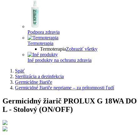
Podpora zdravia
Termoterapia
Termoterapia
Zobraziť všetky
Iné produkty na ochranu zdravia
Späť
Sterilizácia a dezinfekcia
Germicídne žiariče
Germicidné žiariče nepriame – za prítomnosti ľudí
Germicidný žiarič PROLUX G 18WA DO
L - Stolový (ON/OFF)