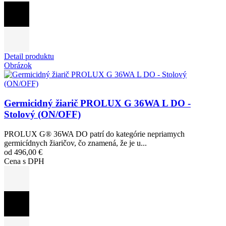
Detail produktu
Obrázok
Germicidný žiarič PROLUX G 36WA L DO -
Stolový (ON/OFF)
PROLUX G® 36WA DO patrí do kategórie nepriamych
germicídnych žiaričov, čo znamená, že je u...
od 496,00 €
Cena s DPH