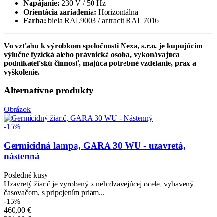
Napájanie:
230 V / 50 Hz
Orientácia zariadenia:
Horizontálna
Farba:
biela RAL9003 / antracit RAL 7016
Vo vzťahu k výrobkom spoločnosti Nexa, s.r.o. je kupujúcim
výlučne fyzická alebo právnická osoba, vykonávajúca
podnikateľskú činnosť, majúca potrebné vzdelanie, prax a
vyškolenie.
Alternatívne produkty
Obrázok
-15%
Germicidná lampa, GARA 30 WU - uzavretá,
nástenná
Posledné kusy
Uzavretý žiarič je vyrobený z nehrdzavejúcej ocele, vybavený
časovačom, s pripojením priam...
-15%
460,00 €