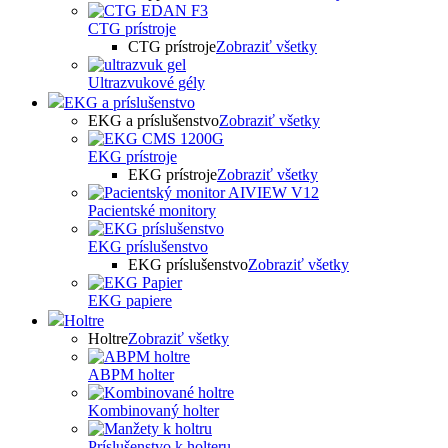
CTG prístroje
CTG prístroje
Zobraziť všetky
Ultrazvukové gély
EKG a príslušenstvo
EKG a príslušenstvo
Zobraziť všetky
EKG prístroje
EKG prístroje
Zobraziť všetky
Pacientské monitory
EKG príslušenstvo
EKG príslušenstvo
Zobraziť všetky
EKG papiere
Holtre
Holtre
Zobraziť všetky
ABPM holter
Kombinovaný holter
Príslušenstvo k holteru