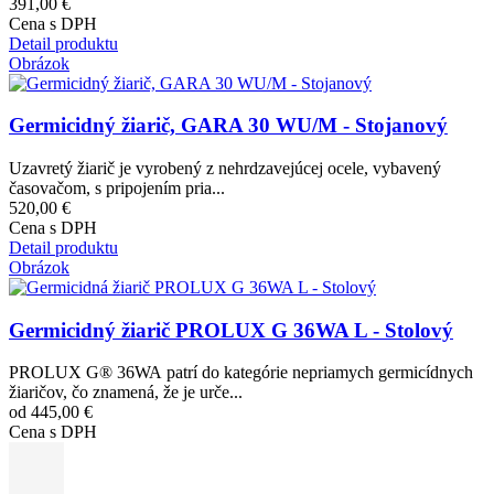
391,00 €
Cena s DPH
Detail produktu
Obrázok
Germicidný žiarič, GARA 30 WU/M - Stojanový
Uzavretý žiarič je vyrobený z nehrdzavejúcej ocele, vybavený
časovačom, s pripojením pria...
520,00 €
Cena s DPH
Detail produktu
Obrázok
Germicidný žiarič PROLUX G 36WA L - Stolový
PROLUX G® 36WA patrí do kategórie nepriamych germicídnych
žiaričov, čo znamená, že je urče...
od 445,00 €
Cena s DPH