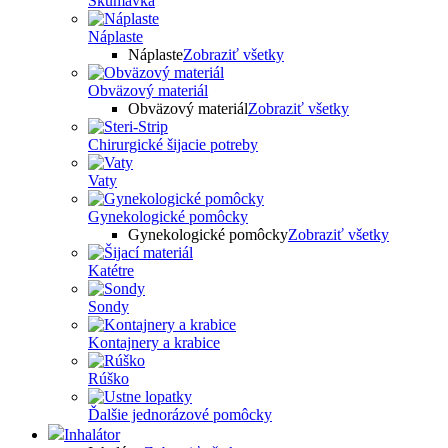
Skúmavka
Náplaste
Náplaste
Zobraziť všetky
Obväzový materiál
Obväzový materiál
Zobraziť všetky
Chirurgické šijacie potreby
Vaty
Gynekologické pomôcky
Gynekologické pomôcky
Zobraziť všetky
Katétre
Sondy
Kontajnery a krabice
Rúško
Ďalšie jednorázové pomôcky
Inhalátor