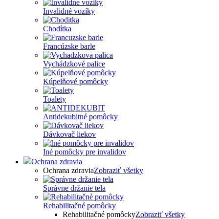
Invalidné vozíky
Chodítka
Francúzske barle
Vychádzkové palice
Kúpelňové pomôcky
Toalety
Antidekubitné pomôcky
Dávkovač liekov
Iné pomôcky pre invalidov
Ochrana zdravia
Ochrana zdravia
Zobraziť všetky
Správne držanie tela
Rehabilitačné pomôcky
Rehabilitačné pomôcky
Zobraziť všetky