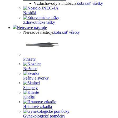
Vzduchovody a intubácia
Zobraziť všetky
Nosidlá
Zdravotnícke tašky
Nerezové nástroje
Nerezové nástroje
Zobraziť všetky
Pinzety
Nožnice
Peány a svorky
Skalpely
Kliešte
Hrtanové zrkadlá
Gynekologické pomôcky