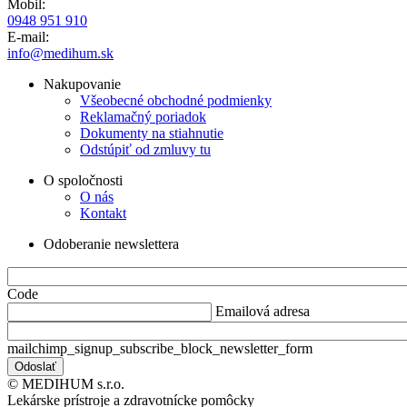
Mobil:
0948 951 910
E-mail:
info@medihum.sk
Nakupovanie
Všeobecné obchodné podmienky
Reklamačný poriadok
Dokumenty na stiahnutie
Odstúpiť od zmluvy tu
O spoločnosti
O nás
Kontakt
Odoberanie newslettera
Code
Emailová adresa
mailchimp_signup_subscribe_block_newsletter_form
© MEDIHUM s.r.o.
Lekárske prístroje a zdravotnícke pomôcky