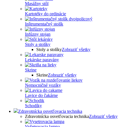
Masážny stôl
Kartotéky do ordinácie
Inštrumentačný stolík
Infúzny stojan
Stoly a stolíky
Stoly a stolíky
Zobraziť všetky
Lekárske paravány
Skrine
Skrine
Zobraziť všetky
Nemocničné vozíky
Lavice do čakárne
Schodíky
Zdravotnícka osvetľovacia technika
Zdravotnícka osvetľovacia technika
Zobraziť všetky
Vyšetrovacia lampa