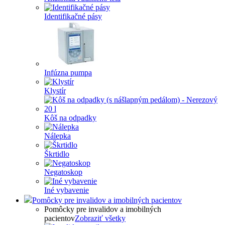
Identifikačné pásy
Infúzna pumpa
Klystír
Kôš na odpadky
Nálepka
Škrtidlo
Negatoskop
Iné vybavenie
Pomôcky pre invalidov a imobilných pacientov
Pomôcky pre invalidov a imobilných
pacientov
Zobraziť všetky