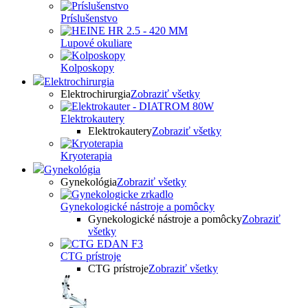
Príslušenstvo
Lupové okuliare
Kolposkopy
Elektrochirurgia
Elektrochirurgia
Zobraziť všetky
Elektrokautery
Elektrokautery
Zobraziť všetky
Kryoterapia
Gynekológia
Gynekológia
Zobraziť všetky
Gynekologické nástroje a pomôcky
Gynekologické nástroje a pomôcky
Zobraziť
všetky
CTG prístroje
CTG prístroje
Zobraziť všetky