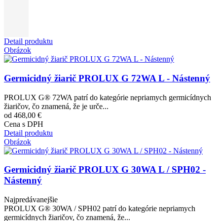
Detail produktu
Obrázok
Germicidný žiarič PROLUX G 72WA L - Nástenný
PROLUX G® 72WA patrí do kategórie nepriamych germicídnych
žiaričov, čo znamená, že je urče...
od 468,00 €
Cena s DPH
Detail produktu
Obrázok
Germicidný žiarič PROLUX G 30WA L / SPH02 -
Nástenný
Najpredávanejšie
PROLUX G® 30WA / SPH02 patrí do kategórie nepriamych
germicídnych žiaričov, čo znamená, že...