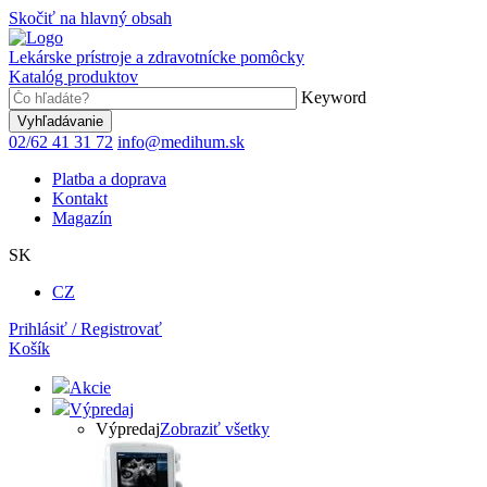
Skočiť na hlavný obsah
Lekárske prístroje a zdravotnícke pomôcky
Katalóg produktov
Keyword
02/62 41 31 72
info@medihum.sk
Platba a doprava
Kontakt
Magazín
SK
CZ
Prihlásiť / Registrovať
Košík
Akcie
Výpredaj
Výpredaj
Zobraziť všetky