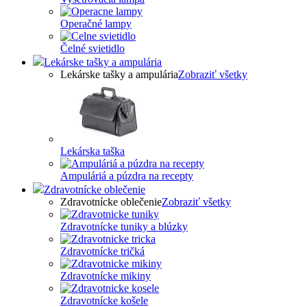
Operačné lampy
Čelné svietidlo
Lekárske tašky a ampulária
Lekárske tašky a ampulária
Zobraziť všetky
Lekárska taška
Ampuláriá a púzdra na recepty
Zdravotnícke oblečenie
Zdravotnícke oblečenie
Zobraziť všetky
Zdravotnícke tuniky a blúzky
Zdravotnícke tričká
Zdravotnícke mikiny
Zdravotnícke košele