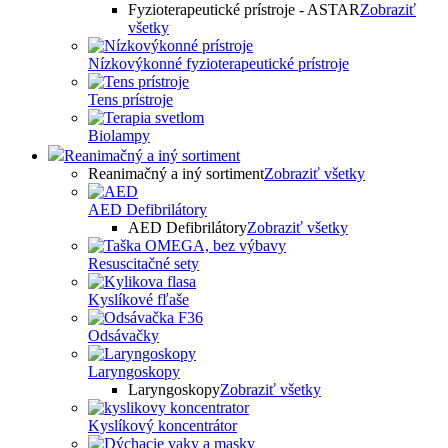
Fyzioterapeutické prístroje - ASTAR
Zobraziť
všetky
Nízkovýkonné fyzioterapeutické prístroje
Tens prístroje
Biolampy
Reanimačný a iný sortiment
Reanimačný a iný sortiment
Zobraziť všetky
AED Defibrilátory
AED Defibrilátory
Zobraziť všetky
Resuscitačné sety
Kyslíkové fľaše
Odsávačky
Laryngoskopy
Laryngoskopy
Zobraziť všetky
Kyslíkový koncentrátor