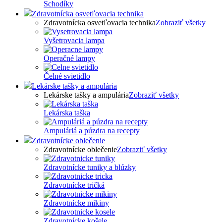
Schodíky
Zdravotnícka osvetľovacia technika
Zdravotnícka osvetľovacia technika
Zobraziť všetky
Vyšetrovacia lampa
Operačné lampy
Čelné svietidlo
Lekárske tašky a ampulária
Lekárske tašky a ampulária
Zobraziť všetky
Lekárska taška
Ampuláriá a púzdra na recepty
Zdravotnícke oblečenie
Zdravotnícke oblečenie
Zobraziť všetky
Zdravotnícke tuniky a blúzky
Zdravotnícke tričká
Zdravotnícke mikiny
Zdravotnícke košele