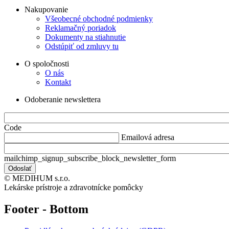
Nakupovanie
Všeobecné obchodné podmienky
Reklamačný poriadok
Dokumenty na stiahnutie
Odstúpiť od zmluvy tu
O spoločnosti
O nás
Kontakt
Odoberanie newslettera
Code
Emailová adresa
mailchimp_signup_subscribe_block_newsletter_form
© MEDIHUM s.r.o.
Lekárske prístroje a zdravotnícke pomôcky
Footer - Bottom