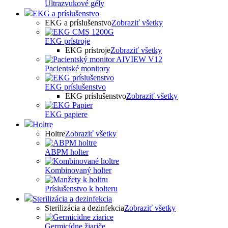
Ultrazvukové gély
EKG a príslušenstvo
EKG a príslušenstvo
Zobraziť všetky
EKG prístroje
EKG prístroje
Zobraziť všetky
Pacientské monitory
EKG príslušenstvo
EKG príslušenstvo
Zobraziť všetky
EKG papiere
Holtre
Holtre
Zobraziť všetky
ABPM holter
Kombinovaný holter
Príslušenstvo k holteru
Sterilizácia a dezinfekcia
Sterilizácia a dezinfekcia
Zobraziť všetky
Germicídne žiariče