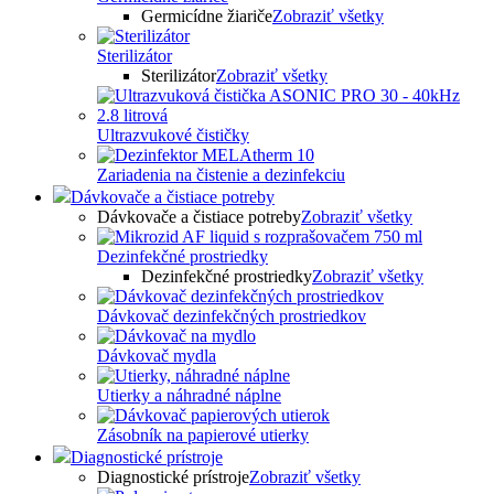
Germicídne žiariče
Zobraziť všetky
Sterilizátor
Sterilizátor
Zobraziť všetky
Ultrazvukové čističky
Zariadenia na čistenie a dezinfekciu
Dávkovače a čistiace potreby
Dávkovače a čistiace potreby
Zobraziť všetky
Dezinfekčné prostriedky
Dezinfekčné prostriedky
Zobraziť všetky
Dávkovač dezinfekčných prostriedkov
Dávkovač mydla
Utierky a náhradné náplne
Zásobník na papierové utierky
Diagnostické prístroje
Diagnostické prístroje
Zobraziť všetky