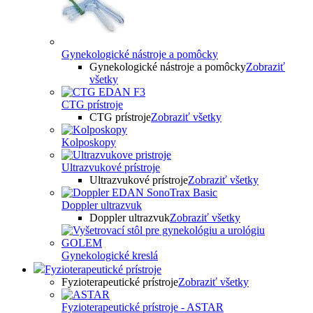
Gynekologické nástroje a pomôcky
Gynekologické nástroje a pomôcky
Zobraziť
všetky
CTG prístroje
CTG prístroje
Zobraziť všetky
Kolposkopy
Ultrazvukové prístroje
Ultrazvukové prístroje
Zobraziť všetky
Doppler ultrazvuk
Doppler ultrazvuk
Zobraziť všetky
Gynekologické kreslá
Fyzioterapeutické prístroje
Fyzioterapeutické prístroje
Zobraziť všetky
Fyzioterapeutické prístroje - ASTAR