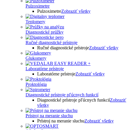
Pulzoximetre
Pulzoximetre
Zobraziť všetky
Teplomery
Diagnostické prúžky
Ručné diagnostické prístroje
Ručné diagnostické prístroje
Zobraziť všetky
Glukomery
Laboratórne prístroje
Laboratórne prístroje
Zobraziť všetky
Proktológia
Diagnostické prístroje pľúcnych funkcií
Diagnostické prístroje pľúcnych funkcií
Zobraziť
všetky
Prístroj na meranie sluchu
Prístroj na meranie sluchu
Zobraziť všetky