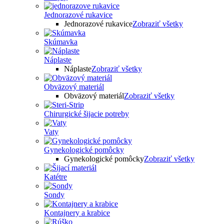
Jednorazové rukavice
Jednorazové rukavice
Zobraziť všetky
Skúmavka
Náplaste
Náplaste
Zobraziť všetky
Obväzový materiál
Obväzový materiál
Zobraziť všetky
Chirurgické šijacie potreby
Vaty
Gynekologické pomôcky
Gynekologické pomôcky
Zobraziť všetky
Katétre
Sondy
Kontajnery a krabice