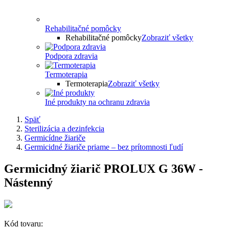
Rehabilitačné pomôcky
Rehabilitačné pomôcky
Zobraziť všetky
Podpora zdravia
Termoterapia
Termoterapia
Zobraziť všetky
Iné produkty na ochranu zdravia
Späť
Sterilizácia a dezinfekcia
Germicídne žiariče
Germicidné žiariče priame – bez prítomnosti ľudí
Germicidný žiarič PROLUX G 36W -
Nástenný
Kód tovaru: