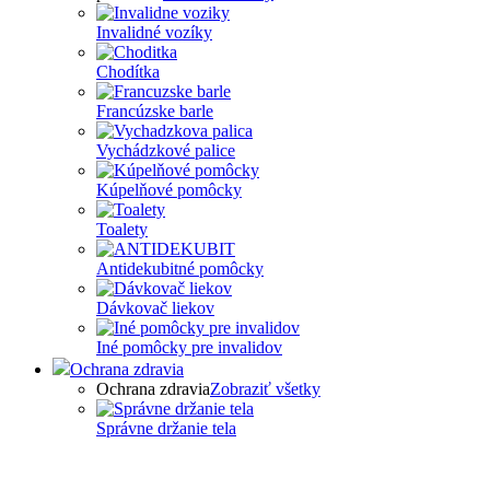
Invalidné vozíky
Chodítka
Francúzske barle
Vychádzkové palice
Kúpelňové pomôcky
Toalety
Antidekubitné pomôcky
Dávkovač liekov
Iné pomôcky pre invalidov
Ochrana zdravia
Ochrana zdravia
Zobraziť všetky
Správne držanie tela