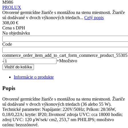
M986
PROLUX
Otvorené germicídne žiariče s montážou na stenu miestnosti. Žiariče
sú dodávané v dvoch výkonových triedach...
Celý popis
308,00 €
Cena s DPH
Na objednávku
Code
commerce_order_item_add_to_cart_form_commerce_product_55305
-
+
Množstvo
Informácie o produkte
Popis
Otvorené germicídne žiariče s montážou na stenu miestnosti. Žiariče
sú dodávané v dvoch výkonových triedach (36 alebo 55 W).
Technické parametre: Napájanie: 220V/50Hz; Príkon: 28/36W,
0,18/0,22A; krytie: IP20; životnosť zdroja UVC: cca 18000 hodín;
zdroj UVC: 120 μW/sek/ cm2, 253,7 nm PHILIPS; množstvo
ozónu: bezozónové.