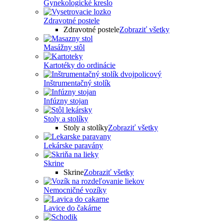
Gynekologické kreslo
Zdravotné postele
Zdravotné postele
Zobraziť všetky
Masážny stôl
Kartotéky do ordinácie
Inštrumentačný stolík
Infúzny stojan
Stoly a stolíky
Stoly a stolíky
Zobraziť všetky
Lekárske paravány
Skrine
Skrine
Zobraziť všetky
Nemocničné vozíky
Lavice do čakárne