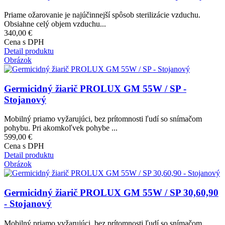
Priame ožarovanie je najúčinnejší spôsob sterilizácie vzduchu.
Obsiahne celý objem vzduchu...
340,00 €
Cena s DPH
Detail produktu
Obrázok
Germicidný žiarič PROLUX GM 55W / SP -
Stojanový
Mobilný priamo vyžarujúci, bez prítomnosti ľudí so snímačom
pohybu. Pri akomkoľvek pohybe ...
599,00 €
Cena s DPH
Detail produktu
Obrázok
Germicidný žiarič PROLUX GM 55W / SP 30,60,90
- Stojanový
Mobilný priamo vyžarujúci, bez prítomnosti ľudí so snímačom