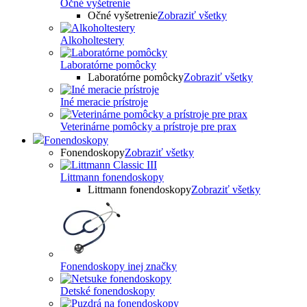
Očné vyšetrenie
Očné vyšetrenie
Zobraziť všetky
Alkoholtestery
Laboratórne pomôcky
Laboratórne pomôcky
Zobraziť všetky
Iné meracie prístroje
Veterinárne pomôcky a prístroje pre prax
Fonendoskopy
Fonendoskopy
Zobraziť všetky
Littmann fonendoskopy
Littmann fonendoskopy
Zobraziť všetky
Fonendoskopy inej značky
Detské fonendoskopy