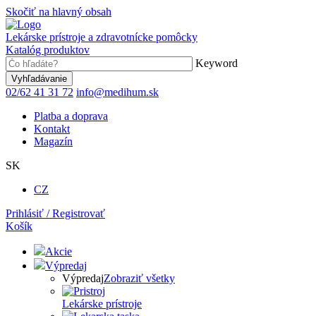
Skočiť na hlavný obsah
Lekárske prístroje a zdravotnícke pomôcky
Katalóg produktov
Keyword
02/62 41 31 72
info@medihum.sk
Platba a doprava
Kontakt
Magazín
SK
CZ
Prihlásiť / Registrovať
Košík
Akcie
Výpredaj
Výpredaj
Zobraziť všetky
Lekárske prístroje