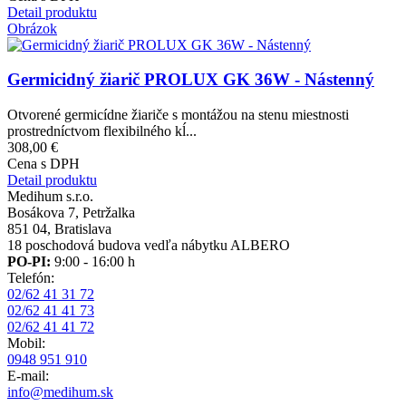
Detail produktu
Obrázok
Germicidný žiarič PROLUX GK 36W - Nástenný
Otvorené germicídne žiariče s montážou na stenu miestnosti
prostredníctvom flexibilného kĺ...
308,00 €
Cena s DPH
Detail produktu
Medihum s.r.o.
Bosákova 7, Petržalka
851 04, Bratislava
18 poschodová budova vedľa nábytku ALBERO
PO-PI:
9:00 - 16:00 h
Telefón:
02/62 41 31 72
02/62 41 41 73
02/62 41 41 72
Mobil:
0948 951 910
E-mail:
info@medihum.sk