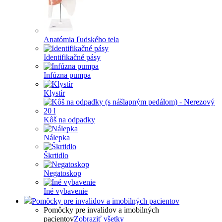
Anatómia ľudského tela
Identifikačné pásy
Infúzna pumpa
Klystír
Kôš na odpadky
Nálepka
Škrtidlo
Negatoskop
Iné vybavenie
Pomôcky pre invalidov a imobilných pacientov
Pomôcky pre invalidov a imobilných
pacientov
Zobraziť všetky