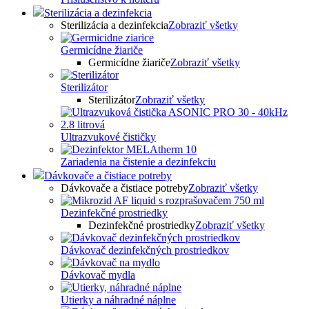
Sterilizácia a dezinfekcia
Sterilizácia a dezinfekcia
Zobraziť všetky
Germicídne žiariče
Germicídne žiariče
Zobraziť všetky
Sterilizátor
Sterilizátor
Zobraziť všetky
Ultrazvukové čističky
Zariadenia na čistenie a dezinfekciu
Dávkovače a čistiace potreby
Dávkovače a čistiace potreby
Zobraziť všetky
Dezinfekčné prostriedky
Dezinfekčné prostriedky
Zobraziť všetky
Dávkovač dezinfekčných prostriedkov
Dávkovač mydla
Utierky a náhradné náplne