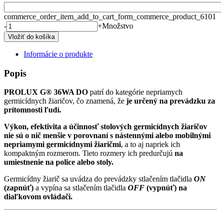
commerce_order_item_add_to_cart_form_commerce_product_6101
-
+
Množstvo
Informácie o produkte
Popis
PROLUX G® 36WA DO
patrí do kategórie nepriamych
germicídnych žiaričov, čo znamená, že
je určený na prevádzku za
prítomnosti ľudí.
Výkon, efektivita a účinnosť stolových germicídnych žiaričov
nie sú o nič menšie v porovnaní s nástennými alebo mobilnými
nepriamymi germicídnymi žiaričmi
, a to aj napriek ich
kompaktným rozmerom. Tieto rozmery ich predurčujú
na
umiestnenie na police alebo stoly.
Germicídny žiarič sa uvádza do prevádzky stlačením tlačidla
ON
(zapnúť)
a vypína sa stlačením tlačidla
OFF
(vypnúť) na
diaľkovom ovládači.