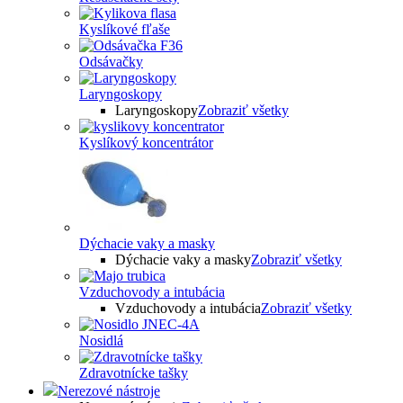
Kyslíkové fľaše
Odsávačky
Laryngoskopy
Laryngoskopy
Zobraziť všetky
Kyslíkový koncentrátor
Dýchacie vaky a masky
Dýchacie vaky a masky
Zobraziť všetky
Vzduchovody a intubácia
Vzduchovody a intubácia
Zobraziť všetky
Nosidlá
Zdravotnícke tašky
Nerezové nástroje