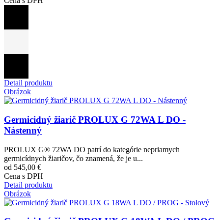
Cena s DPH
Detail produktu
Obrázok
Germicidný žiarič PROLUX G 72WA L DO -
Nástenný
PROLUX G® 72WA DO patrí do kategórie nepriamych
germicídnych žiaričov, čo znamená, že je u...
od 545,00 €
Cena s DPH
Detail produktu
Obrázok