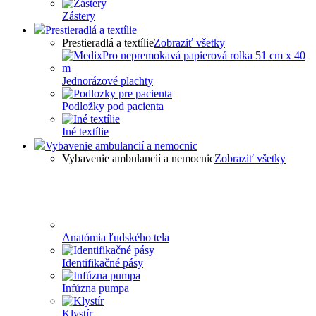
Zástery
Prestieradlá a textílie
Prestieradlá a textílie
Zobraziť všetky
Jednorázové plachty
Podložky pod pacienta
Iné textílie
Vybavenie ambulancií a nemocnic
Vybavenie ambulancií a nemocnic
Zobraziť všetky
Anatómia ľudského tela
Identifikačné pásy
Infúzna pumpa
Klystír