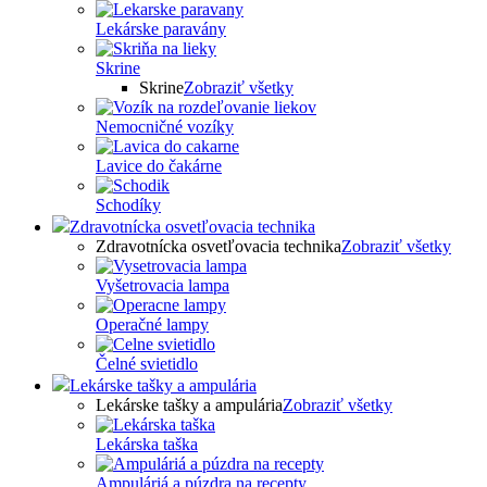
Lekárske paravány
Skrine
Skrine
Zobraziť všetky
Nemocničné vozíky
Lavice do čakárne
Schodíky
Zdravotnícka osvetľovacia technika
Zdravotnícka osvetľovacia technika
Zobraziť všetky
Vyšetrovacia lampa
Operačné lampy
Čelné svietidlo
Lekárske tašky a ampulária
Lekárske tašky a ampulária
Zobraziť všetky
Lekárska taška
Ampuláriá a púzdra na recepty