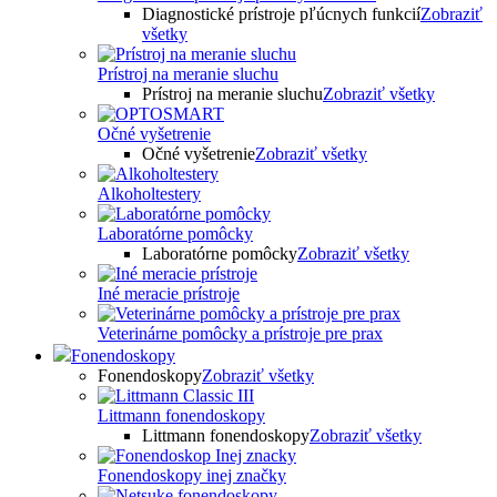
Diagnostické prístroje pľúcnych funkcií
Zobraziť
všetky
Prístroj na meranie sluchu
Prístroj na meranie sluchu
Zobraziť všetky
Očné vyšetrenie
Očné vyšetrenie
Zobraziť všetky
Alkoholtestery
Laboratórne pomôcky
Laboratórne pomôcky
Zobraziť všetky
Iné meracie prístroje
Veterinárne pomôcky a prístroje pre prax
Fonendoskopy
Fonendoskopy
Zobraziť všetky
Littmann fonendoskopy
Littmann fonendoskopy
Zobraziť všetky
Fonendoskopy inej značky