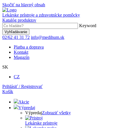
Skočiť na hlavný obsah
Lekárske prístroje a zdravotnícke pomôcky
Katalóg produktov
Keyword
02/62 41 31 72
info@medihum.sk
Platba a doprava
Kontakt
Magazín
SK
CZ
Prihlásiť / Registrovať
Košík
Akcie
Výpredaj
Výpredaj
Zobraziť všetky
Lekárske prístroje