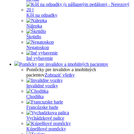
Kôš na odpadky
Nálepka
Škrtidlo
Negatoskop
Iné vybavenie
Pomôcky pre invalidov a imobilných pacientov
Pomôcky pre invalidov a imobilných
pacientov
Zobraziť všetky
Invalidné vozíky
Chodítka
Francúzske barle
Vychádzkové palice
Kúpelňové pomôcky