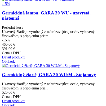
-15%
Germicidná lampa, GARA 30 WU - uzavretá,
nástenná
Posledné kusy
Uzavretý žiarič je vyrobený z nehrdzavejúcej ocele, vybavený
časovačom, s pripojením priam...
-15%
460,00 €
391,00 €
Cena s DPH
Detail produktu
Obrázok
Germicidný žiarič, GARA 30 WU/M - Stojanový
Uzavretý žiarič je vyrobený z nehrdzavejúcej ocele, vybavený
časovačom, s pripojením pria...
520,00 €
Cena s DPH
Detail produktu
Obrázok