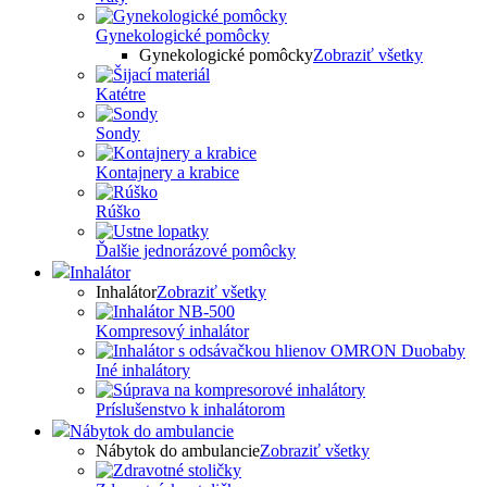
Gynekologické pomôcky
Gynekologické pomôcky
Zobraziť všetky
Katétre
Sondy
Kontajnery a krabice
Rúško
Ďalšie jednorázové pomôcky
Inhalátor
Inhalátor
Zobraziť všetky
Kompresový inhalátor
Iné inhalátory
Príslušenstvo k inhalátorom
Nábytok do ambulancie
Nábytok do ambulancie
Zobraziť všetky