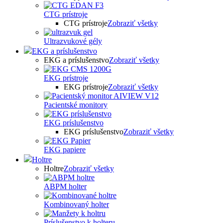
CTG prístroje
CTG prístroje
Zobraziť všetky
Ultrazvukové gély
EKG a príslušenstvo
EKG a príslušenstvo
Zobraziť všetky
EKG prístroje
EKG prístroje
Zobraziť všetky
Pacientské monitory
EKG príslušenstvo
EKG príslušenstvo
Zobraziť všetky
EKG papiere
Holtre
Holtre
Zobraziť všetky
ABPM holter
Kombinovaný holter
Príslušenstvo k holteru