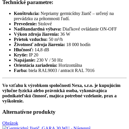
Technické parametre:
Konštrukcia:
Nepriamy germicídny žiarič – určený na
prevádzku za prítomnosti ľudí.
Prevedenie:
Stolové
Nadštandardná výbava:
Diaľkové ovládanie ON-OFF
Výkon zdroja žiarenia:
36 W
Prietok vzduchu:
50 m³/h
Životnosť zdroja žiarenia:
18 000 hodín
Hlučnosť:
14,8 dB
Krytie:
IP 20
Napájanie:
230 V / 50 Hz
Orientácia zariadenia:
Horizontálna
Farba:
biela RAL9003 / antracit RAL 7016
Vo vzťahu k výrobkom spoločnosti Nexa, s.r.o. je kupujúcim
výlučne fyzická alebo právnická osoba, vykonávajúca
podnikateľskú činnosť, majúca potrebné vzdelanie, prax a
vyškolenie.
Alternatívne produkty
Obrázok