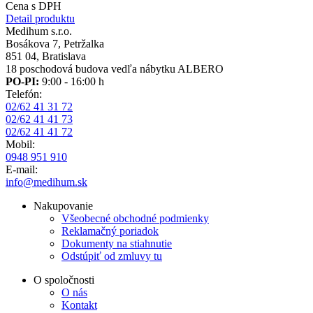
Cena s DPH
Detail produktu
Medihum s.r.o.
Bosákova 7, Petržalka
851 04, Bratislava
18 poschodová budova vedľa nábytku ALBERO
PO-PI:
9:00 - 16:00 h
Telefón:
02/62 41 31 72
02/62 41 41 73
02/62 41 41 72
Mobil:
0948 951 910
E-mail:
info@medihum.sk
Nakupovanie
Všeobecné obchodné podmienky
Reklamačný poriadok
Dokumenty na stiahnutie
Odstúpiť od zmluvy tu
O spoločnosti
O nás
Kontakt