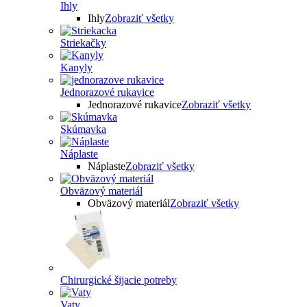
Ihly
Ihly
Zobraziť všetky
Striekačky
Kanyly
Jednorazové rukavice
Jednorazové rukavice
Zobraziť všetky
Skúmavka
Náplaste
Náplaste
Zobraziť všetky
Obväzový materiál
Obväzový materiál
Zobraziť všetky
Chirurgické šijacie potreby
Vaty