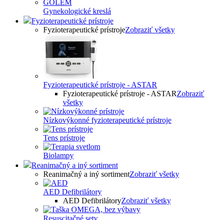
Gynekologické kreslá
Fyzioterapeutické prístroje
Fyzioterapeutické prístroje
Zobraziť všetky
Fyzioterapeutické prístroje - ASTAR
Fyzioterapeutické prístroje - ASTAR
Zobraziť
všetky
Nízkovýkonné fyzioterapeutické prístroje
Tens prístroje
Biolampy
Reanimačný a iný sortiment
Reanimačný a iný sortiment
Zobraziť všetky
AED Defibrilátory
AED Defibrilátory
Zobraziť všetky
Resuscitačné sety