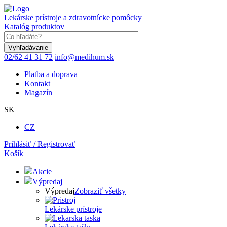
Skočiť
na
Lekárske prístroje a zdravotnícke pomôcky
hlavný
Katalóg produktov
obsah
Keyword
02/62 41 31 72
info@medihum.sk
Platba a doprava
Kontakt
Magazín
SK
CZ
Prihlásiť / Registrovať
Košík
Akcie
Výpredaj
Výpredaj
Zobraziť všetky
Lekárske prístroje