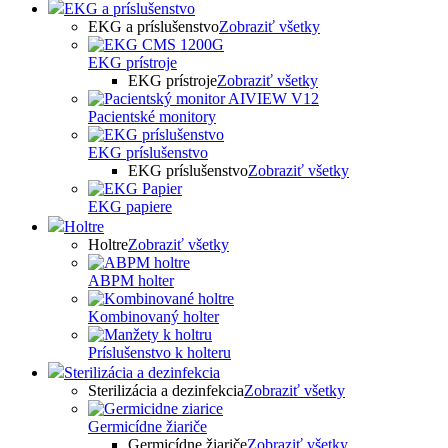
EKG a príslušenstvo
EKG a príslušenstvo
Zobraziť všetky
EKG prístroje
EKG prístroje
Zobraziť všetky
Pacientské monitory
EKG príslušenstvo
EKG príslušenstvo
Zobraziť všetky
EKG papiere
Holtre
Holtre
Zobraziť všetky
ABPM holter
Kombinovaný holter
Príslušenstvo k holteru
Sterilizácia a dezinfekcia
Sterilizácia a dezinfekcia
Zobraziť všetky
Germicídne žiariče
Germicídne žiariče
Zobraziť všetky