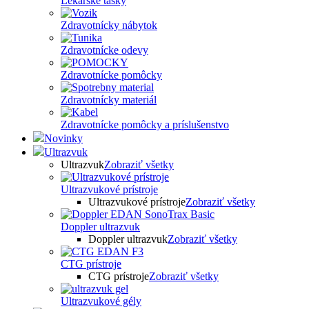
Lekárske tašky
Zdravotnícky nábytok
Zdravotnícke odevy
Zdravotnícke pomôcky
Zdravotnícky materiál
Zdravotnícke pomôcky a príslušenstvo
Novinky
Ultrazvuk
Ultrazvuk
Zobraziť všetky
Ultrazvukové prístroje
Ultrazvukové prístroje
Zobraziť všetky
Doppler ultrazvuk
Doppler ultrazvuk
Zobraziť všetky
CTG prístroje
CTG prístroje
Zobraziť všetky
Ultrazvukové gély