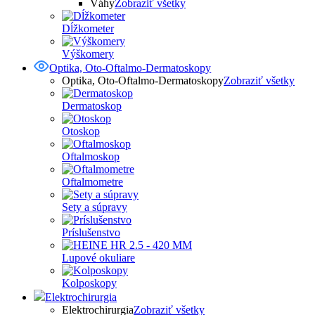
Váhy
Zobraziť všetky
Dĺžkometer
Výškomery
Optika, Oto-Oftalmo-Dermatoskopy
Optika, Oto-Oftalmo-Dermatoskopy
Zobraziť všetky
Dermatoskop
Otoskop
Oftalmoskop
Oftalmometre
Sety a súpravy
Príslušenstvo
Lupové okuliare
Kolposkopy
Elektrochirurgia
Elektrochirurgia
Zobraziť všetky