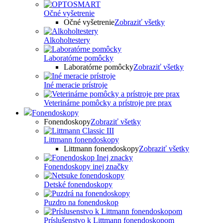
Očné vyšetrenie
Očné vyšetrenie
Zobraziť všetky
Alkoholtestery
Laboratórne pomôcky
Laboratórne pomôcky
Zobraziť všetky
Iné meracie prístroje
Veterinárne pomôcky a prístroje pre prax
Fonendoskopy
Fonendoskopy
Zobraziť všetky
Littmann fonendoskopy
Littmann fonendoskopy
Zobraziť všetky
Fonendoskopy inej značky
Detské fonendoskopy
Puzdro na fonendoskop
Príslušenstvo k Littmann fonendoskopom