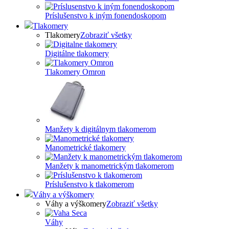
Príslušenstvo k iným fonendoskopom
Tlakomery
Tlakomery
Zobraziť všetky
Digitálne tlakomery
Tlakomery Omron
Manžety k digitálnym tlakomerom
Manometrické tlakomery
Manžety k manometrickým tlakomerom
Príslušenstvo k tlakomerom
Váhy a výškomery
Váhy a výškomery
Zobraziť všetky
Váhy