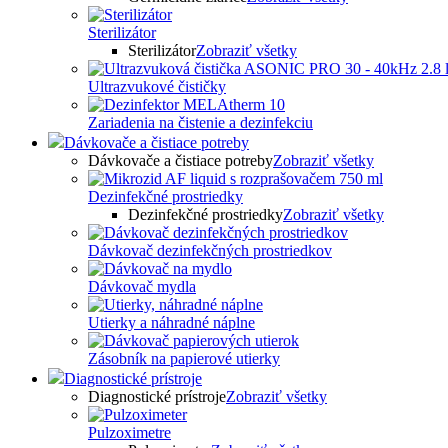
Sterilizátor
Sterilizátor
Zobraziť všetky
Ultrazvukové čističky
Zariadenia na čistenie a dezinfekciu
Dávkovače a čistiace potreby
Dávkovače a čistiace potreby
Zobraziť všetky
Dezinfekčné prostriedky
Dezinfekčné prostriedky
Zobraziť všetky
Dávkovač dezinfekčných prostriedkov
Dávkovač mydla
Utierky a náhradné náplne
Zásobník na papierové utierky
Diagnostické prístroje
Diagnostické prístroje
Zobraziť všetky
Pulzoximetre