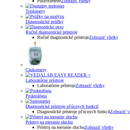
Pulzoximetre
Zobraziť všetky
Teplomery
Diagnostické prúžky
Ručné diagnostické prístroje
Ručné diagnostické prístroje
Zobraziť všetky
Glukomery
Laboratórne prístroje
Laboratórne prístroje
Zobraziť všetky
Proktológia
Diagnostické prístroje pľúcnych funkcií
Diagnostické prístroje pľúcnych funkcií
Zobraziť v
Prístroj na meranie sluchu
Prístroj na meranie sluchu
Zobraziť všetky