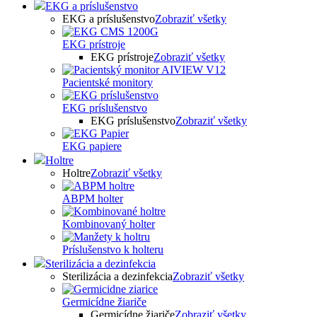
EKG a príslušenstvo
EKG a príslušenstvo
Zobraziť všetky
EKG prístroje
EKG prístroje
Zobraziť všetky
Pacientské monitory
EKG príslušenstvo
EKG príslušenstvo
Zobraziť všetky
EKG papiere
Holtre
Holtre
Zobraziť všetky
ABPM holter
Kombinovaný holter
Príslušenstvo k holteru
Sterilizácia a dezinfekcia
Sterilizácia a dezinfekcia
Zobraziť všetky
Germicídne žiariče
Germicídne žiariče
Zobraziť všetky