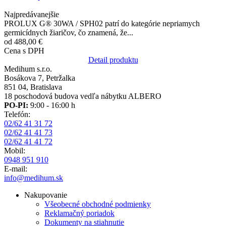
Najpredávanejšie
PROLUX G® 30WA / SPH02 patrí do kategórie nepriamych
germicídnych žiaričov, čo znamená, že...
od 488,00 €
Cena s DPH
Detail produktu
Medihum s.r.o.
Bosákova 7, Petržalka
851 04, Bratislava
18 poschodová budova vedľa nábytku ALBERO
PO-PI:
9:00 - 16:00 h
Telefón:
02/62 41 31 72
02/62 41 41 73
02/62 41 41 72
Mobil:
0948 951 910
E-mail:
info@medihum.sk
Nakupovanie
Všeobecné obchodné podmienky
Reklamačný poriadok
Dokumenty na stiahnutie