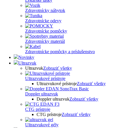
Lekárske tašky
Zdravotnícky nábytok
Zdravotnícke odevy
Zdravotnícke pomôcky
Zdravotnícky materiál
Zdravotnícke pomôcky a príslušenstvo
Novinky
Ultrazvuk
Ultrazvuk
Zobraziť všetky
Ultrazvukové prístroje
Ultrazvukové prístroje
Zobraziť všetky
Doppler ultrazvuk
Doppler ultrazvuk
Zobraziť všetky
CTG prístroje
CTG prístroje
Zobraziť všetky
Ultrazvukové gély