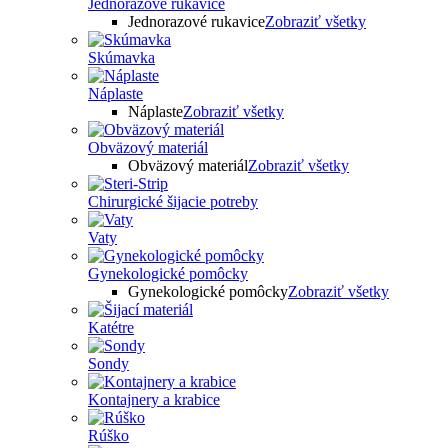
Jednorazové rukavice
Jednorazové rukavice
Zobraziť všetky
Skúmavka
Náplaste
Náplaste
Zobraziť všetky
Obväzový materiál
Obväzový materiál
Zobraziť všetky
Chirurgické šijacie potreby
Vaty
Gynekologické pomôcky
Gynekologické pomôcky
Zobraziť všetky
Katétre
Sondy
Kontajnery a krabice
Rúško