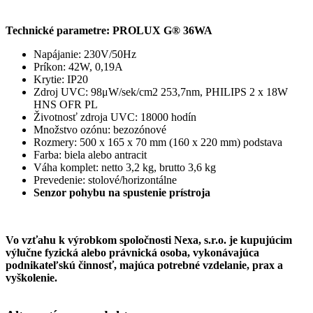
Technické parametre: PROLUX G® 36WA
Napájanie: 230V/50Hz
Príkon: 42W, 0,19A
Krytie: IP20
Zdroj UVC: 98μW/sek/cm2 253,7nm, PHILIPS 2 x 18W
HNS OFR PL
Životnosť zdroja UVC: 18000 hodín
Množstvo ozónu: bezozónové
Rozmery: 500 x 165 x 70 mm (160 x 220 mm) podstava
Farba: biela alebo antracit
Váha komplet: netto 3,2 kg, brutto 3,6 kg
Prevedenie: stolové/horizontálne
Senzor pohybu na spustenie prístroja
Vo vzťahu k výrobkom spoločnosti Nexa, s.r.o. je kupujúcim
výlučne fyzická alebo právnická osoba, vykonávajúca
podnikateľskú činnosť, majúca potrebné vzdelanie, prax a
vyškolenie.