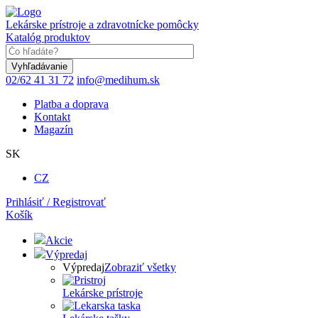
Skočiť
na
Lekárske prístroje a zdravotnícke pomôcky
hlavný
Katalóg produktov
obsah
Keyword
02/62 41 31 72
info@medihum.sk
Platba a doprava
Kontakt
Magazín
SK
CZ
Prihlásiť / Registrovať
Košík
Akcie
Výpredaj
Výpredaj
Zobraziť všetky
Lekárske prístroje