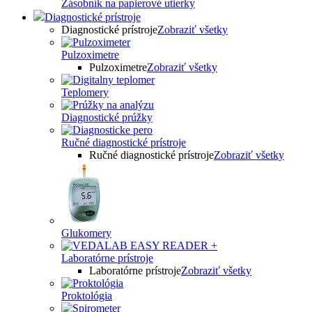
Zásobník na papierové utierky
Diagnostické prístroje
Diagnostické prístroje
Zobraziť všetky
Pulzoximetre
Pulzoximetre
Zobraziť všetky
Teplomery
Diagnostické prúžky
Ručné diagnostické prístroje
Ručné diagnostické prístroje
Zobraziť všetky
Glukomery
Laboratórne prístroje
Laboratórne prístroje
Zobraziť všetky
Proktológia