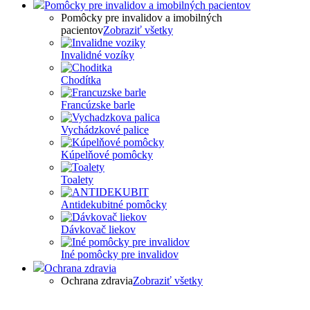
Pomôcky pre invalidov a imobilných pacientov
Pomôcky pre invalidov a imobilných
pacientov
Zobraziť všetky
Invalidné vozíky
Chodítka
Francúzske barle
Vychádzkové palice
Kúpelňové pomôcky
Toalety
Antidekubitné pomôcky
Dávkovač liekov
Iné pomôcky pre invalidov
Ochrana zdravia
Ochrana zdravia
Zobraziť všetky