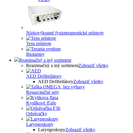
Nízkovýkonné fyzioterapeutické prístroje
Tens prístroje
Biolampy
Reanimačný a iný sortiment
Reanimačný a iný sortiment
Zobraziť všetky
AED Defibrilátory
AED Defibrilátory
Zobraziť všetky
Resuscitačné sety
Kyslíkové fľaše
Odsávačky
Laryngoskopy
Laryngoskopy
Zobraziť všetky