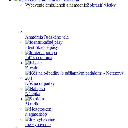
Vybavenie ambulancií a nemocnic
Zobraziť všetky
Anatómia ľudského tela
Identifikačné pásy
Infúzna pumpa
Klystír
Kôš na odpadky
Nálepka
Škrtidlo
Negatoskop
Iné vybavenie