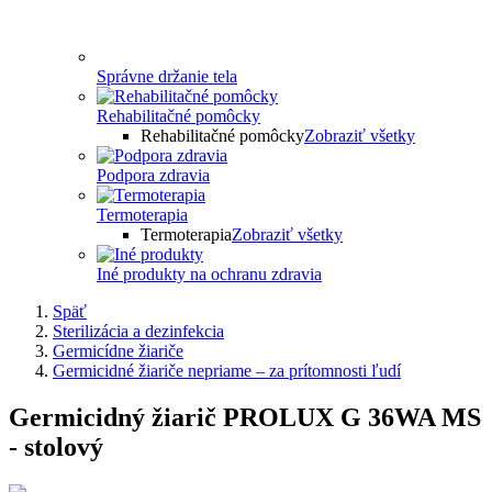
Správne držanie tela
Rehabilitačné pomôcky
Rehabilitačné pomôcky
Zobraziť všetky
Podpora zdravia
Termoterapia
Termoterapia
Zobraziť všetky
Iné produkty na ochranu zdravia
Späť
Sterilizácia a dezinfekcia
Germicídne žiariče
Germicidné žiariče nepriame – za prítomnosti ľudí
Germicidný žiarič PROLUX G 36WA MS
- stolový