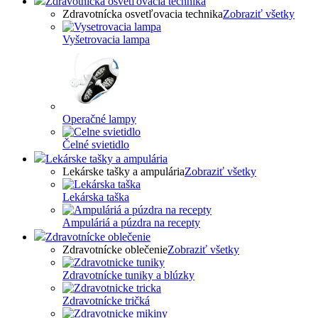
Zdravotnícka osvetľovacia technika
Zdravotnícka osvetľovacia technika
Zobraziť všetky
Vyšetrovacia lampa
Operačné lampy
Čelné svietidlo
Lekárske tašky a ampulária
Lekárske tašky a ampulária
Zobraziť všetky
Lekárska taška
Ampuláriá a púzdra na recepty
Zdravotnícke oblečenie
Zdravotnícke oblečenie
Zobraziť všetky
Zdravotnícke tuniky a blúzky
Zdravotnícke tričká