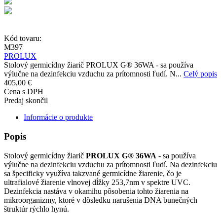
Kód tovaru:
M397
PROLUX
Stolový germicídny žiarič PROLUX G® 36WA - sa používa
výlučne na dezinfekciu vzduchu za prítomnosti ľudí. N...
Celý popis
405,00 €
Cena s DPH
Predaj skončil
Informácie o produkte
Popis
Stolový germicídny žiarič
PROLUX G® 36WA
- sa používa
výlučne na dezinfekciu vzduchu za prítomnosti ľudí. Na dezinfekciu
sa špecificky využíva takzvané germicídne žiarenie, čo je
ultrafialové žiarenie vlnovej dĺžky 253,7nm v spektre UVC.
Dezinfekcia nastáva v okamihu pôsobenia tohto žiarenia na
mikroorganizmy, ktoré v dôsledku narušenia DNA bunečných
štruktúr rýchlo hynú.