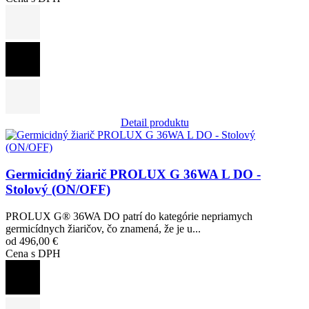
Detail produktu
Obrázok
Germicidný žiarič PROLUX G 36WA L DO -
Stolový (ON/OFF)
PROLUX G® 36WA DO patrí do kategórie nepriamych
germicídnych žiaričov, čo znamená, že je u...
od 496,00 €
Cena s DPH