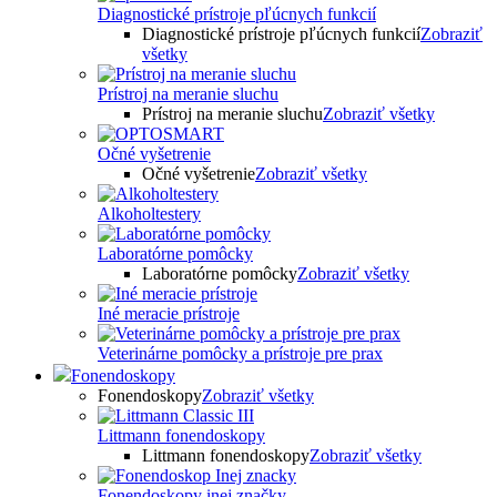
Diagnostické prístroje pľúcnych funkcií
Diagnostické prístroje pľúcnych funkcií
Zobraziť
všetky
Prístroj na meranie sluchu
Prístroj na meranie sluchu
Zobraziť všetky
Očné vyšetrenie
Očné vyšetrenie
Zobraziť všetky
Alkoholtestery
Laboratórne pomôcky
Laboratórne pomôcky
Zobraziť všetky
Iné meracie prístroje
Veterinárne pomôcky a prístroje pre prax
Fonendoskopy
Fonendoskopy
Zobraziť všetky
Littmann fonendoskopy
Littmann fonendoskopy
Zobraziť všetky
Fonendoskopy inej značky