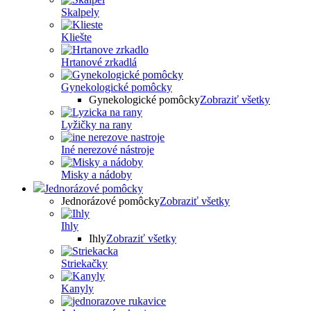
Skalpely
Kliešte
Hrtanové zrkadlá
Gynekologické pomôcky
Gynekologické pomôcky
Zobraziť všetky
Lyžičky na rany
Iné nerezové nástroje
Misky a nádoby
Jednorázové pomôcky
Jednorázové pomôcky
Zobraziť všetky
Ihly
Ihly
Zobraziť všetky
Striekačky
Kanyly