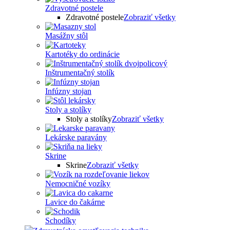
Zdravotné postele
Zdravotné postele
Zobraziť všetky
Masážny stôl
Kartotéky do ordinácie
Inštrumentačný stolík
Infúzny stojan
Stoly a stolíky
Stoly a stolíky
Zobraziť všetky
Lekárske paravány
Skrine
Skrine
Zobraziť všetky
Nemocničné vozíky
Lavice do čakárne
Schodíky