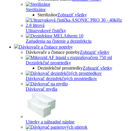
Sterilizátor
Sterilizátor
Zobraziť všetky
Ultrazvukové čističky
Zariadenia na čistenie a dezinfekciu
Dávkovače a čistiace potreby
Dávkovače a čistiace potreby
Zobraziť všetky
Dezinfekčné prostriedky
Dezinfekčné prostriedky
Zobraziť všetky
Dávkovač dezinfekčných prostriedkov
Dávkovač mydla
Utierky a náhradné náplne