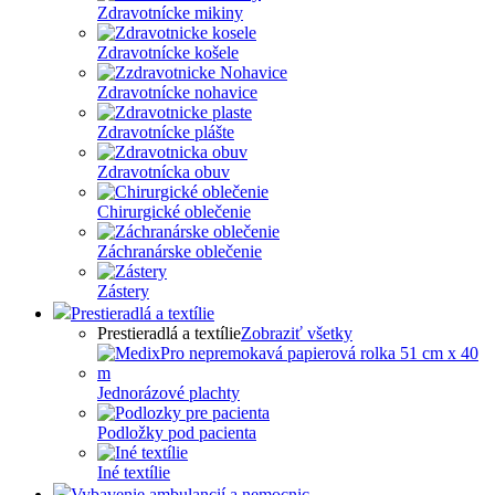
Zdravotnícke mikiny
Zdravotnícke košele
Zdravotnícke nohavice
Zdravotnícke plášte
Zdravotnícka obuv
Chirurgické oblečenie
Záchranárske oblečenie
Zástery
Prestieradlá a textílie
Prestieradlá a textílie
Zobraziť všetky
Jednorázové plachty
Podložky pod pacienta
Iné textílie
Vybavenie ambulancií a nemocnic