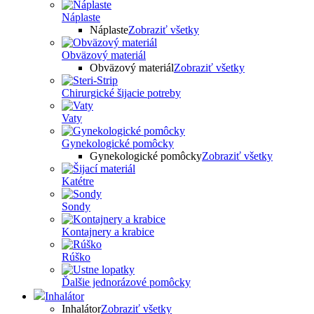
Náplaste
Náplaste
Zobraziť všetky
Obväzový materiál
Obväzový materiál
Zobraziť všetky
Chirurgické šijacie potreby
Vaty
Gynekologické pomôcky
Gynekologické pomôcky
Zobraziť všetky
Katétre
Sondy
Kontajnery a krabice
Rúško
Ďalšie jednorázové pomôcky
Inhalátor
Inhalátor
Zobraziť všetky