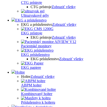
CTG prístroje
CTG prístroje
Zobraziť všetky
Ultrazvukové gély
EKG a príslušenstvo
EKG a príslušenstvo
Zobraziť všetky
EKG prístroje
EKG prístroje
Zobraziť všetky
Pacientské monitory
EKG príslušenstvo
EKG príslušenstvo
Zobraziť všetky
EKG papiere
Holtre
Holtre
Zobraziť všetky
ABPM holter
Kombinovaný holter
Príslušenstvo k holteru