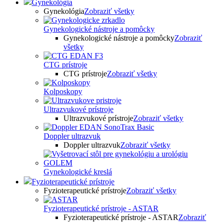
Gynekológia
Gynekológia
Zobraziť všetky
Gynekologické nástroje a pomôcky
Gynekologické nástroje a pomôcky
Zobraziť
všetky
CTG prístroje
CTG prístroje
Zobraziť všetky
Kolposkopy
Ultrazvukové prístroje
Ultrazvukové prístroje
Zobraziť všetky
Doppler ultrazvuk
Doppler ultrazvuk
Zobraziť všetky
Gynekologické kreslá
Fyzioterapeutické prístroje
Fyzioterapeutické prístroje
Zobraziť všetky
Fyzioterapeutické prístroje - ASTAR
Fyzioterapeutické prístroje - ASTAR
Zobraziť