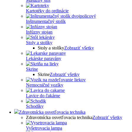
Masážny stôl
Kartotéky do ordinácie
Inštrumentačný stolík
Infúzny stojan
Stoly a stolíky
Stoly a stolíky
Zobraziť všetky
Lekárske paravány
Skrine
Skrine
Zobraziť všetky
Nemocničné vozíky
Lavice do čakárne
Schodíky
Zdravotnícka osvetľovacia technika
Zdravotnícka osvetľovacia technika
Zobraziť všetky
Vyšetrovacia lampa