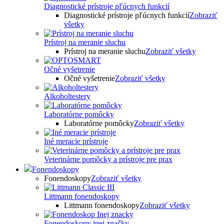
Diagnostické prístroje pľúcnych funkcií
Diagnostické prístroje pľúcnych funkcií
Zobraziť
všetky
Prístroj na meranie sluchu
Prístroj na meranie sluchu
Zobraziť všetky
Očné vyšetrenie
Očné vyšetrenie
Zobraziť všetky
Alkoholtestery
Laboratórne pomôcky
Laboratórne pomôcky
Zobraziť všetky
Iné meracie prístroje
Veterinárne pomôcky a prístroje pre prax
Fonendoskopy
Fonendoskopy
Zobraziť všetky
Littmann fonendoskopy
Littmann fonendoskopy
Zobraziť všetky
Fonendoskopy inej značky