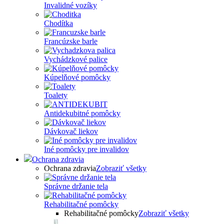
Invalidné vozíky
Chodítka
Francúzske barle
Vychádzkové palice
Kúpelňové pomôcky
Toalety
Antidekubitné pomôcky
Dávkovač liekov
Iné pomôcky pre invalidov
Ochrana zdravia
Ochrana zdravia
Zobraziť všetky
Správne držanie tela
Rehabilitačné pomôcky
Rehabilitačné pomôcky
Zobraziť všetky