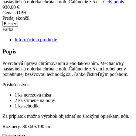
nastaviteľná opierka chrbta a nôh. Čalúnenie z 5 c...
Celý popis
930,00 €
Cena s DPH
Predaj skončil
Farba
Informácie o produkte
Popis
Povrchová úprava chrómovaním alebo lakovaním. Mechanicky
nastaviteľná opierka chrbta a nôh. Čalúnenie z 5 cm hrubej peny
potiahnutej bezšvovou technológiou, ľahko čistiteľným poťahom.
Príslušenstvo:
1 ks nerezová misa
2 ks strmene na nohy
1 ks schodík.
Za príplatok možno výrobok objednať so širokými opierkami nôh.
Rozmery: 80x60x190 cm.