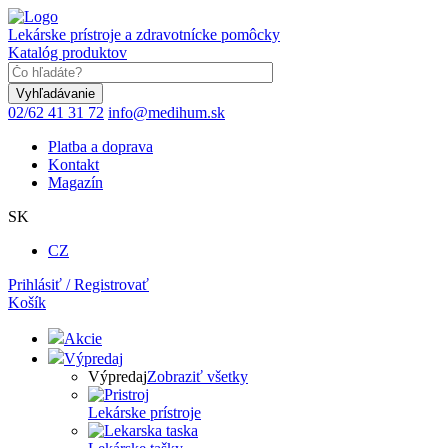
Skočiť
na
Lekárske prístroje a zdravotnícke pomôcky
hlavný
Katalóg produktov
obsah
Keyword
02/62 41 31 72
info@medihum.sk
Platba a doprava
Kontakt
Magazín
SK
CZ
Prihlásiť / Registrovať
Košík
Akcie
Výpredaj
Výpredaj
Zobraziť všetky
Lekárske prístroje