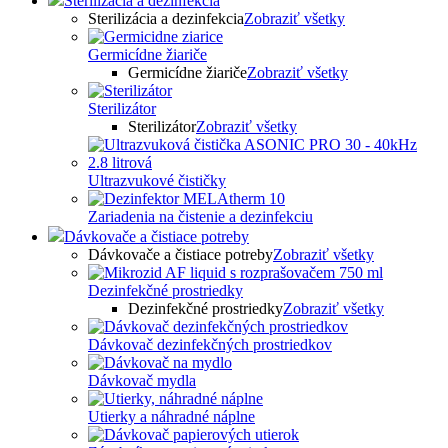
Sterilizácia a dezinfekcia
Sterilizácia a dezinfekcia
Zobraziť všetky
Germicídne žiariče
Germicídne žiariče
Zobraziť všetky
Sterilizátor
Sterilizátor
Zobraziť všetky
Ultrazvukové čističky
Zariadenia na čistenie a dezinfekciu
Dávkovače a čistiace potreby
Dávkovače a čistiace potreby
Zobraziť všetky
Dezinfekčné prostriedky
Dezinfekčné prostriedky
Zobraziť všetky
Dávkovač dezinfekčných prostriedkov
Dávkovač mydla
Utierky a náhradné náplne