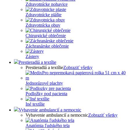
Zdravotnícke nohavice
Zdravotnícke plášte
Zdravotnícka obuv
Chirurgické oblečenie
Záchranárske oblečenie
Zástery
Prestieradlá a textílie
Prestieradlá a textílie
Zobraziť všetky
Jednorázové plachty
Podložky pod pacienta
Iné textílie
Vybavenie ambulancií a nemocnic
Vybavenie ambulancií a nemocnic
Zobraziť všetky
Anatómia ľudského tela