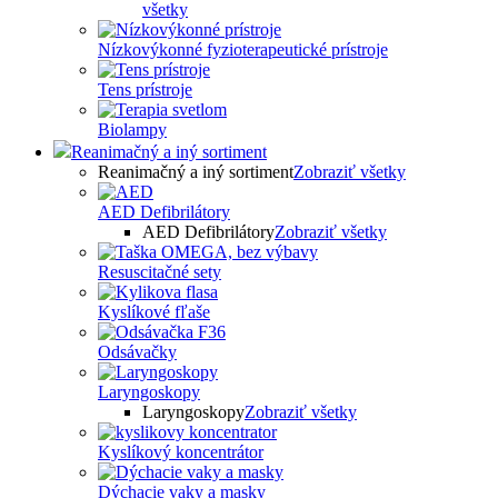
všetky
Nízkovýkonné fyzioterapeutické prístroje
Tens prístroje
Biolampy
Reanimačný a iný sortiment
Reanimačný a iný sortiment
Zobraziť všetky
AED Defibrilátory
AED Defibrilátory
Zobraziť všetky
Resuscitačné sety
Kyslíkové fľaše
Odsávačky
Laryngoskopy
Laryngoskopy
Zobraziť všetky
Kyslíkový koncentrátor
Dýchacie vaky a masky