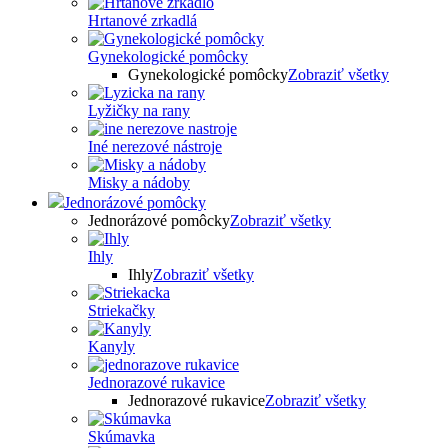
Hrtanové zrkadlá
Gynekologické pomôcky
Gynekologické pomôcky
Zobraziť všetky
Lyžičky na rany
Iné nerezové nástroje
Misky a nádoby
Jednorázové pomôcky
Jednorázové pomôcky
Zobraziť všetky
Ihly
Ihly
Zobraziť všetky
Striekačky
Kanyly
Jednorazové rukavice
Jednorazové rukavice
Zobraziť všetky
Skúmavka