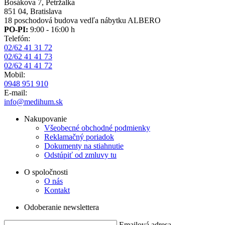
Bosákova 7, Petržalka
851 04, Bratislava
18 poschodová budova vedľa nábytku ALBERO
PO-PI:
9:00 - 16:00 h
Telefón:
02/62 41 31 72
02/62 41 41 73
02/62 41 41 72
Mobil:
0948 951 910
E-mail:
info@medihum.sk
Nakupovanie
Všeobecné obchodné podmienky
Reklamačný poriadok
Dokumenty na stiahnutie
Odstúpiť od zmluvy tu
O spoločnosti
O nás
Kontakt
Odoberanie newslettera
Emailová adresa