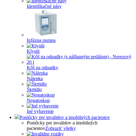
Identifikačné pásy
Infúzna pumpa
Klystír
Kôš na odpadky
Nálepka
Škrtidlo
Negatoskop
Iné vybavenie
Pomôcky pre invalidov a imobilných pacientov
Pomôcky pre invalidov a imobilných
pacientov
Zobraziť všetky