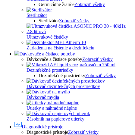
Germicídne žiariče
Zobraziť všetky
Sterilizátor
Sterilizátor
Zobraziť všetky
Ultrazvukové čističky
Zariadenia na čistenie a dezinfekciu
Dávkovače a čistiace potreby
Dávkovače a čistiace potreby
Zobraziť všetky
Dezinfekčné prostriedky
Dezinfekčné prostriedky
Zobraziť všetky
Dávkovač dezinfekčných prostriedkov
Dávkovač mydla
Utierky a náhradné náplne
Zásobník na papierové utierky
Diagnostické prístroje
Diagnostické prístroje
Zobraziť všetky