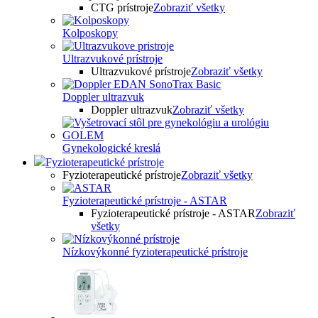
CTG prístroje
Zobraziť všetky
Kolposkopy
Ultrazvukové prístroje
Ultrazvukové prístroje
Zobraziť všetky
Doppler ultrazvuk
Doppler ultrazvuk
Zobraziť všetky
Gynekologické kreslá
Fyzioterapeutické prístroje
Fyzioterapeutické prístroje
Zobraziť všetky
Fyzioterapeutické prístroje - ASTAR
Fyzioterapeutické prístroje - ASTAR
Zobraziť
všetky
Nízkovýkonné fyzioterapeutické prístroje