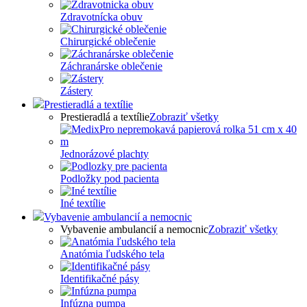
Zdravotnícka obuv
Chirurgické oblečenie
Záchranárske oblečenie
Zástery
Prestieradlá a textílie
Prestieradlá a textílie
Zobraziť všetky
Jednorázové plachty
Podložky pod pacienta
Iné textílie
Vybavenie ambulancií a nemocnic
Vybavenie ambulancií a nemocnic
Zobraziť všetky
Anatómia ľudského tela
Identifikačné pásy
Infúzna pumpa