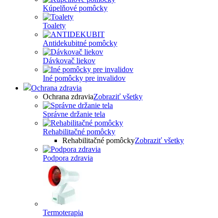
Kúpelňové pomôcky
Toalety
Antidekubitné pomôcky
Dávkovač liekov
Iné pomôcky pre invalidov
Ochrana zdravia
Ochrana zdravia
Zobraziť všetky
Správne držanie tela
Rehabilitačné pomôcky
Rehabilitačné pomôcky
Zobraziť všetky
Podpora zdravia
Termoterapia