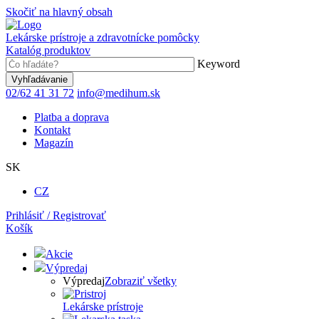
Skočiť na hlavný obsah
Lekárske prístroje a zdravotnícke pomôcky
Katalóg produktov
Keyword
02/62 41 31 72
info@medihum.sk
Platba a doprava
Kontakt
Magazín
SK
CZ
Prihlásiť / Registrovať
Košík
Akcie
Výpredaj
Výpredaj
Zobraziť všetky
Lekárske prístroje