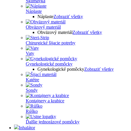
Skúmavka
Náplaste
Náplaste
Zobraziť všetky
Obväzový materiál
Obväzový materiál
Zobraziť všetky
Chirurgické šijacie potreby
Vaty
Gynekologické pomôcky
Gynekologické pomôcky
Zobraziť všetky
Katétre
Sondy
Kontajnery a krabice
Rúško
Ďalšie jednorázové pomôcky
Inhalátor