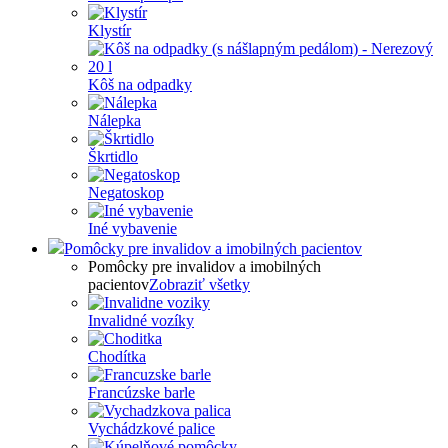
Klystír
Kôš na odpadky
Nálepka
Škrtidlo
Negatoskop
Iné vybavenie
Pomôcky pre invalidov a imobilných pacientov
Pomôcky pre invalidov a imobilných
pacientov
Zobraziť všetky
Invalidné vozíky
Chodítka
Francúzske barle
Vychádzkové palice