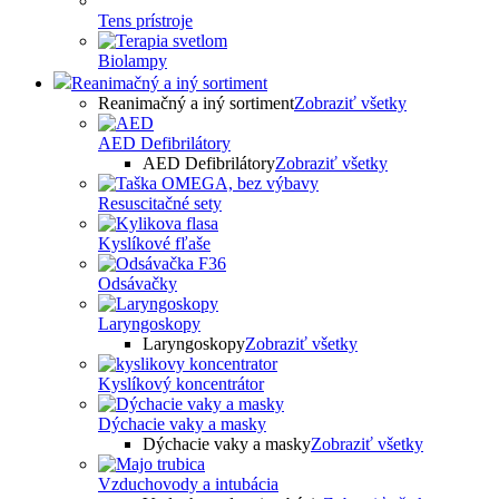
Tens prístroje
Biolampy
Reanimačný a iný sortiment
Reanimačný a iný sortiment
Zobraziť všetky
AED Defibrilátory
AED Defibrilátory
Zobraziť všetky
Resuscitačné sety
Kyslíkové fľaše
Odsávačky
Laryngoskopy
Laryngoskopy
Zobraziť všetky
Kyslíkový koncentrátor
Dýchacie vaky a masky
Dýchacie vaky a masky
Zobraziť všetky
Vzduchovody a intubácia