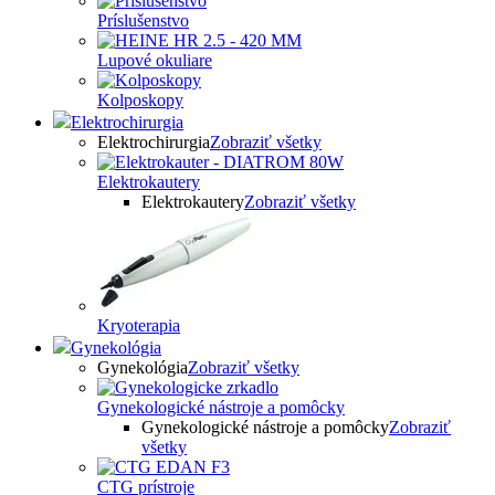
Príslušenstvo
Lupové okuliare
Kolposkopy
Elektrochirurgia
Elektrochirurgia
Zobraziť všetky
Elektrokautery
Elektrokautery
Zobraziť všetky
Kryoterapia
Gynekológia
Gynekológia
Zobraziť všetky
Gynekologické nástroje a pomôcky
Gynekologické nástroje a pomôcky
Zobraziť
všetky
CTG prístroje