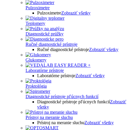
Pulzoximetre
Pulzoximetre
Zobraziť všetky
Teplomery
Diagnostické prúžky
Ručné diagnostické prístroje
Ručné diagnostické prístroje
Zobraziť všetky
Glukomery
Laboratórne prístroje
Laboratórne prístroje
Zobraziť všetky
Proktológia
Diagnostické prístroje pľúcnych funkcií
Diagnostické prístroje pľúcnych funkcií
Zobraziť
všetky
Prístroj na meranie sluchu
Prístroj na meranie sluchu
Zobraziť všetky