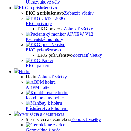
Ultrazvukové gély
EKG a príslušenstvo
EKG a príslušenstvo
Zobraziť všetky
EKG prístroje
EKG prístroje
Zobraziť všetky
Pacientské monitory
EKG príslušenstvo
EKG príslušenstvo
Zobraziť všetky
EKG papiere
Holtre
Holtre
Zobraziť všetky
ABPM holter
Kombinovaný holter
Príslušenstvo k holteru
Sterilizácia a dezinfekcia
Sterilizácia a dezinfekcia
Zobraziť všetky
Germicídne žiariče