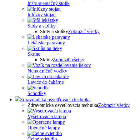
Inštrumentačný stolík
Infúzny stojan
Stoly a stolíky
Stoly a stolíky
Zobraziť všetky
Lekárske paravány
Skrine
Skrine
Zobraziť všetky
Nemocničné vozíky
Lavice do čakárne
Schodíky
Zdravotnícka osvetľovacia technika
Zdravotnícka osvetľovacia technika
Zobraziť všetky
Vyšetrovacia lampa
Operačné lampy
Čelné svietidlo