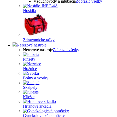
Vzduchovody a intubácia
Zobraziť všetky
Nosidlá
Zdravotnícke tašky
Nerezové nástroje
Nerezové nástroje
Zobraziť všetky
Pinzety
Nožnice
Peány a svorky
Skalpely
Kliešte
Hrtanové zrkadlá
Gynekologické pomôcky