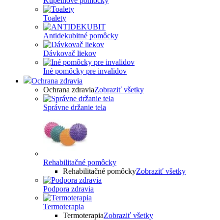
Kúpelňové pomôcky
Toalety
Antidekubitné pomôcky
Dávkovač liekov
Iné pomôcky pre invalidov
Ochrana zdravia
Ochrana zdravia
Zobraziť všetky
Správne držanie tela
Rehabilitačné pomôcky
Rehabilitačné pomôcky
Zobraziť všetky
Podpora zdravia
Termoterapia
Termoterapia
Zobraziť všetky