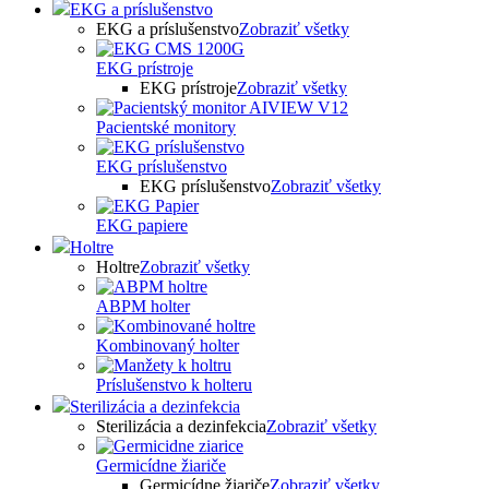
EKG a príslušenstvo
EKG a príslušenstvo
Zobraziť všetky
EKG prístroje
EKG prístroje
Zobraziť všetky
Pacientské monitory
EKG príslušenstvo
EKG príslušenstvo
Zobraziť všetky
EKG papiere
Holtre
Holtre
Zobraziť všetky
ABPM holter
Kombinovaný holter
Príslušenstvo k holteru
Sterilizácia a dezinfekcia
Sterilizácia a dezinfekcia
Zobraziť všetky
Germicídne žiariče
Germicídne žiariče
Zobraziť všetky