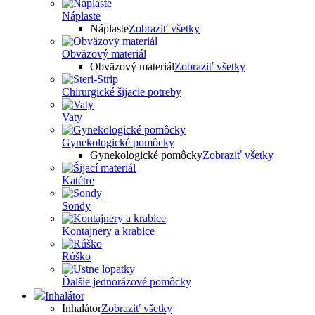
Náplaste
Náplaste
Zobraziť všetky
Obväzový materiál
Obväzový materiál
Zobraziť všetky
Chirurgické šijacie potreby
Vaty
Gynekologické pomôcky
Gynekologické pomôcky
Zobraziť všetky
Katétre
Sondy
Kontajnery a krabice
Rúško
Ďalšie jednorázové pomôcky
Inhalátor
Inhalátor
Zobraziť všetky