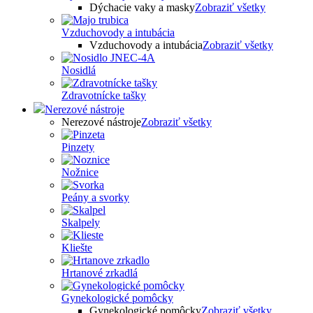
Dýchacie vaky a masky
Zobraziť všetky
Vzduchovody a intubácia
Vzduchovody a intubácia
Zobraziť všetky
Nosidlá
Zdravotnícke tašky
Nerezové nástroje
Nerezové nástroje
Zobraziť všetky
Pinzety
Nožnice
Peány a svorky
Skalpely
Kliešte
Hrtanové zrkadlá
Gynekologické pomôcky
Gynekologické pomôcky
Zobraziť všetky