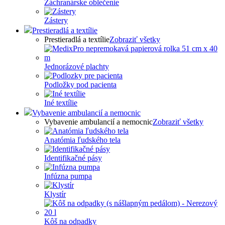
Záchranárske oblečenie
Zástery
Prestieradlá a textílie
Prestieradlá a textílie
Zobraziť všetky
Jednorázové plachty
Podložky pod pacienta
Iné textílie
Vybavenie ambulancií a nemocnic
Vybavenie ambulancií a nemocnic
Zobraziť všetky
Anatómia ľudského tela
Identifikačné pásy
Infúzna pumpa
Klystír
Kôš na odpadky