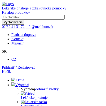
Skočiť
na
Lekárske prístroje a zdravotnícke pomôcky
hlavný
Katalóg produktov
obsah
Keyword
02/62 41 31 72
info@medihum.sk
Platba a doprava
Kontakt
Magazín
SK
CZ
Prihlásiť / Registrovať
Košík
Akcie
Výpredaj
Výpredaj
Zobraziť všetky
Lekárske prístroje