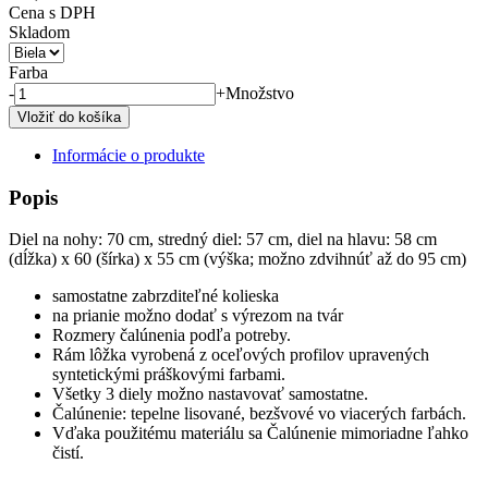
Cena s DPH
Skladom
Farba
-
+
Množstvo
Informácie o produkte
Popis
Diel na nohy: 70 cm, stredný diel: 57 cm, diel na hlavu: 58 cm
(dĺžka) x 60 (šírka) x 55 cm (výška; možno zdvihnúť až do 95 cm)
samostatne zabrzditeľné kolieska
na prianie možno dodať s výrezom na tvár
Rozmery čalúnenia podľa potreby.
Rám lôžka vyrobená z oceľových profilov upravených
syntetickými práškovými farbami.
Všetky 3 diely možno nastavovať samostatne.
Čalúnenie: tepelne lisované, bezšvové vo viacerých farbách.
Vďaka použitému materiálu sa Čalúnenie mimoriadne ľahko
čistí.