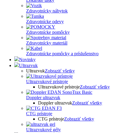
Lekárske tašky
Zdravotnícky nábytok
Zdravotnícke odevy
Zdravotnícke pomôcky
Zdravotnícky materiál
Zdravotnícke pomôcky a príslušenstvo
Novinky
Ultrazvuk
Ultrazvuk
Zobraziť všetky
Ultrazvukové prístroje
Ultrazvukové prístroje
Zobraziť všetky
Doppler ultrazvuk
Doppler ultrazvuk
Zobraziť všetky
CTG prístroje
CTG prístroje
Zobraziť všetky
Ultrazvukové gély