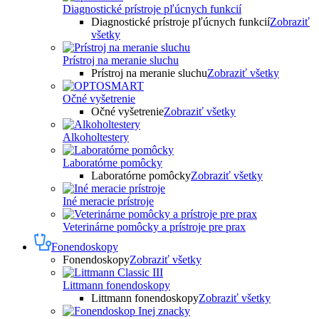
Diagnostické prístroje pľúcnych funkcií
Diagnostické prístroje pľúcnych funkcií
Zobraziť
všetky
Prístroj na meranie sluchu
Prístroj na meranie sluchu
Zobraziť všetky
Očné vyšetrenie
Očné vyšetrenie
Zobraziť všetky
Alkoholtestery
Laboratórne pomôcky
Laboratórne pomôcky
Zobraziť všetky
Iné meracie prístroje
Veterinárne pomôcky a prístroje pre prax
Fonendoskopy
Fonendoskopy
Zobraziť všetky
Littmann fonendoskopy
Littmann fonendoskopy
Zobraziť všetky