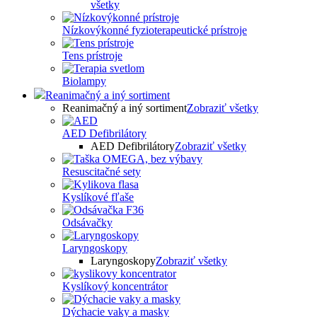
všetky
Nízkovýkonné fyzioterapeutické prístroje
Tens prístroje
Biolampy
Reanimačný a iný sortiment
Reanimačný a iný sortiment
Zobraziť všetky
AED Defibrilátory
AED Defibrilátory
Zobraziť všetky
Resuscitačné sety
Kyslíkové fľaše
Odsávačky
Laryngoskopy
Laryngoskopy
Zobraziť všetky
Kyslíkový koncentrátor
Dýchacie vaky a masky