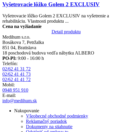
Vyšetrovacie lôžko Golem 2 EXCLUSIV
Vyšetrovacie lôžko Golem 2 EXCLUSIV na vyšetrenie a
rehabilitáciu. Vlastnosti produktu ...
Cena na vyžiadanie
Detail produktu
Medihum s.r.o.
Bosákova 7, Petržalka
851 04, Bratislava
18 poschodová budova vedľa nábytku ALBERO
PO-PI:
9:00 - 16:00 h
Telefón:
02/62 41 31 72
02/62 41 41 73
02/62 41 41 72
Mobil:
0948 951 910
E-mail:
info@medihum.sk
Nakupovanie
Všeobecné obchodné podmienky
Reklamačný poriadok
Dokumenty na stiahnutie
Odstúpiť od zmluvy tu