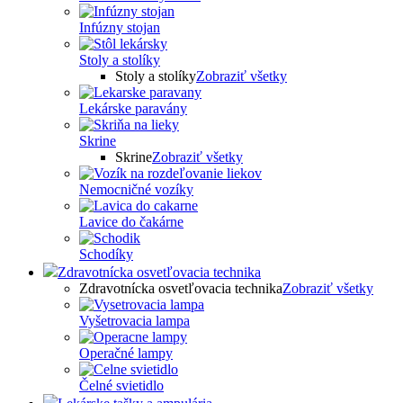
Infúzny stojan
Stoly a stolíky
Stoly a stolíky
Zobraziť všetky
Lekárske paravány
Skrine
Skrine
Zobraziť všetky
Nemocničné vozíky
Lavice do čakárne
Schodíky
Zdravotnícka osvetľovacia technika
Zdravotnícka osvetľovacia technika
Zobraziť všetky
Vyšetrovacia lampa
Operačné lampy
Čelné svietidlo