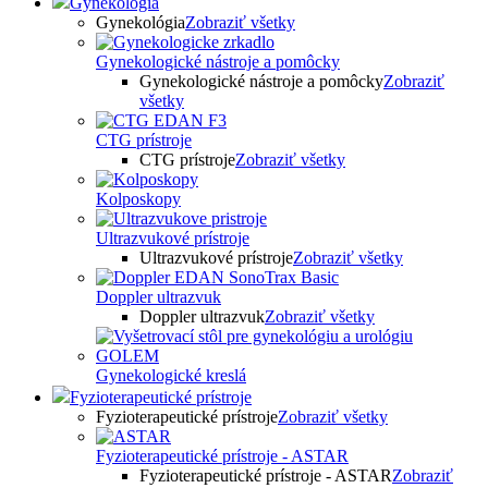
Gynekológia
Gynekológia
Zobraziť všetky
Gynekologické nástroje a pomôcky
Gynekologické nástroje a pomôcky
Zobraziť
všetky
CTG prístroje
CTG prístroje
Zobraziť všetky
Kolposkopy
Ultrazvukové prístroje
Ultrazvukové prístroje
Zobraziť všetky
Doppler ultrazvuk
Doppler ultrazvuk
Zobraziť všetky
Gynekologické kreslá
Fyzioterapeutické prístroje
Fyzioterapeutické prístroje
Zobraziť všetky
Fyzioterapeutické prístroje - ASTAR
Fyzioterapeutické prístroje - ASTAR
Zobraziť