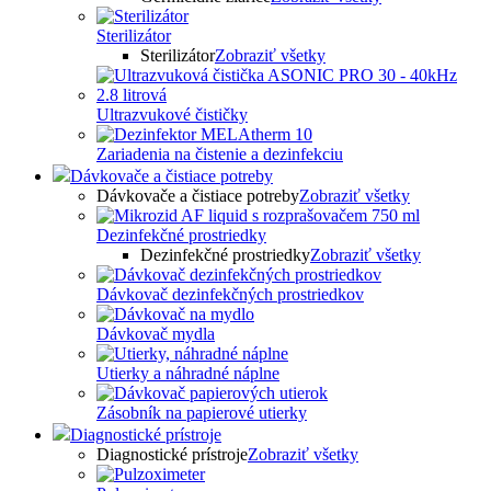
Sterilizátor
Sterilizátor
Zobraziť všetky
Ultrazvukové čističky
Zariadenia na čistenie a dezinfekciu
Dávkovače a čistiace potreby
Dávkovače a čistiace potreby
Zobraziť všetky
Dezinfekčné prostriedky
Dezinfekčné prostriedky
Zobraziť všetky
Dávkovač dezinfekčných prostriedkov
Dávkovač mydla
Utierky a náhradné náplne
Zásobník na papierové utierky
Diagnostické prístroje
Diagnostické prístroje
Zobraziť všetky