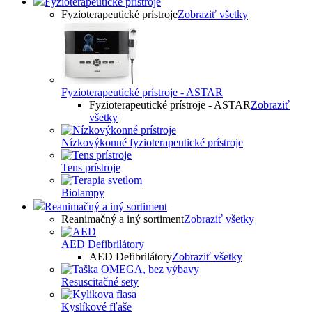
Fyzioterapeutické prístroje
Fyzioterapeutické prístroje
Zobraziť všetky
Fyzioterapeutické prístroje - ASTAR
Fyzioterapeutické prístroje - ASTAR
Zobraziť
všetky
Nízkovýkonné fyzioterapeutické prístroje
Tens prístroje
Biolampy
Reanimačný a iný sortiment
Reanimačný a iný sortiment
Zobraziť všetky
AED Defibrilátory
AED Defibrilátory
Zobraziť všetky
Resuscitačné sety
Kyslíkové fľaše