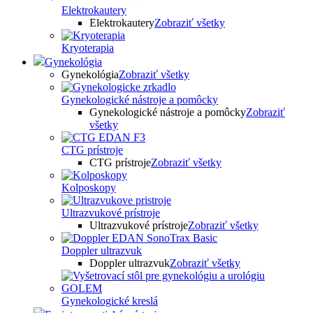
Elektrokautery
Elektrokautery
Zobraziť všetky
Kryoterapia
Gynekológia
Gynekológia
Zobraziť všetky
Gynekologické nástroje a pomôcky
Gynekologické nástroje a pomôcky
Zobraziť
všetky
CTG prístroje
CTG prístroje
Zobraziť všetky
Kolposkopy
Ultrazvukové prístroje
Ultrazvukové prístroje
Zobraziť všetky
Doppler ultrazvuk
Doppler ultrazvuk
Zobraziť všetky
Gynekologické kreslá