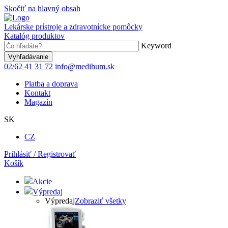
Skočiť na hlavný obsah
Lekárske prístroje a zdravotnícke pomôcky
Katalóg produktov
Keyword
02/62 41 31 72
info@medihum.sk
Platba a doprava
Kontakt
Magazín
SK
CZ
Prihlásiť / Registrovať
Košík
Akcie
Výpredaj
Výpredaj
Zobraziť všetky