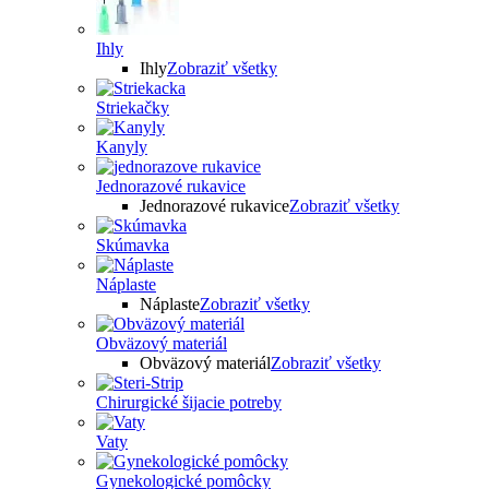
Ihly
Ihly
Zobraziť všetky
Striekačky
Kanyly
Jednorazové rukavice
Jednorazové rukavice
Zobraziť všetky
Skúmavka
Náplaste
Náplaste
Zobraziť všetky
Obväzový materiál
Obväzový materiál
Zobraziť všetky
Chirurgické šijacie potreby
Vaty
Gynekologické pomôcky