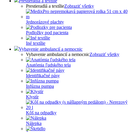
Prestieradlá a textílie
Prestieradlá a textílie
Zobraziť všetky
Jednorázové plachty
Podložky pod pacienta
Iné textílie
Vybavenie ambulancií a nemocnic
Vybavenie ambulancií a nemocnic
Zobraziť všetky
Anatómia ľudského tela
Identifikačné pásy
Infúzna pumpa
Klystír
Kôš na odpadky
Nálepka