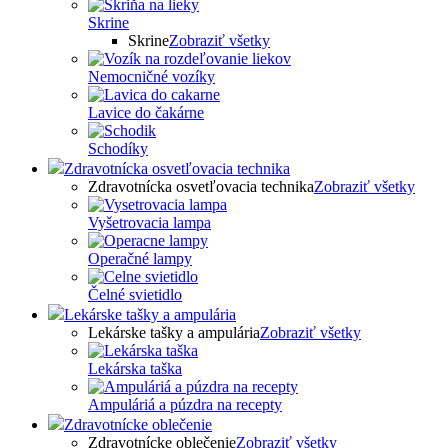
Skrine
Skrine
Zobraziť všetky
Nemocničné vozíky
Lavice do čakárne
Schodíky
Zdravotnícka osvetľovacia technika
Zdravotnícka osvetľovacia technika
Zobraziť všetky
Vyšetrovacia lampa
Operačné lampy
Čelné svietidlo
Lekárske tašky a ampulária
Lekárske tašky a ampulária
Zobraziť všetky
Lekárska taška
Ampuláriá a púzdra na recepty
Zdravotnícke oblečenie
Zdravotnícke oblečenie
Zobraziť všetky