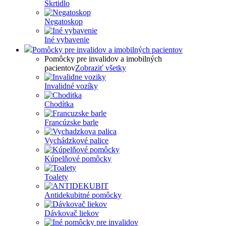
Škrtidlo
Negatoskop
Iné vybavenie
Pomôcky pre invalidov a imobilných pacientov
Pomôcky pre invalidov a imobilných
pacientov
Zobraziť všetky
Invalidné vozíky
Chodítka
Francúzske barle
Vychádzkové palice
Kúpelňové pomôcky
Toalety
Antidekubitné pomôcky
Dávkovač liekov