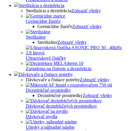
Sterilizácia a dezinfekcia
Sterilizácia a dezinfekcia
Zobraziť všetky
Germicídne žiariče
Germicídne žiariče
Zobraziť všetky
Sterilizátor
Sterilizátor
Zobraziť všetky
Ultrazvukové čističky
Zariadenia na čistenie a dezinfekciu
Dávkovače a čistiace potreby
Dávkovače a čistiace potreby
Zobraziť všetky
Dezinfekčné prostriedky
Dezinfekčné prostriedky
Zobraziť všetky
Dávkovač dezinfekčných prostriedkov
Dávkovač mydla
Utierky a náhradné náplne