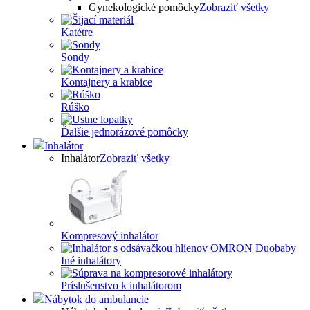
Gynekologické pomôcky
Zobraziť všetky
Katétre
Sondy
Kontajnery a krabice
Rúško
Ďalšie jednorázové pomôcky
Inhalátor
Inhalátor
Zobraziť všetky
Kompresový inhalátor
Iné inhalátory
Príslušenstvo k inhalátorom
Nábytok do ambulancie