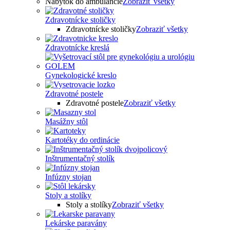
Nábytok do ambulancie
Zobraziť všetky
Zdravotnícke stoličky
Zdravotnícke stoličky
Zobraziť všetky
Zdravotnícke kreslá
Gynekologické kreslo
Zdravotné postele
Zdravotné postele
Zobraziť všetky
Masážny stôl
Kartotéky do ordinácie
Inštrumentačný stolík
Infúzny stojan
Stoly a stolíky
Stoly a stolíky
Zobraziť všetky
Lekárske paravány