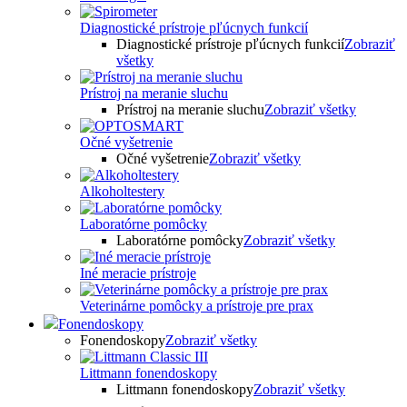
Diagnostické prístroje pľúcnych funkcií
Diagnostické prístroje pľúcnych funkcií
Zobraziť
všetky
Prístroj na meranie sluchu
Prístroj na meranie sluchu
Zobraziť všetky
Očné vyšetrenie
Očné vyšetrenie
Zobraziť všetky
Alkoholtestery
Laboratórne pomôcky
Laboratórne pomôcky
Zobraziť všetky
Iné meracie prístroje
Veterinárne pomôcky a prístroje pre prax
Fonendoskopy
Fonendoskopy
Zobraziť všetky
Littmann fonendoskopy
Littmann fonendoskopy
Zobraziť všetky