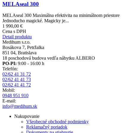
MELAseal 300
MELAseal 300 Maximálna efektivita na minimálnom priestore
Jednoducho magické. Magicky je...
1 990,00 €
Cena s DPH
Detail produktu
Medihum s.r.o.
Bosákova 7, Petržalka
851 04, Bratislava
18 poschodová budova vedľa nábytku ALBERO
PO-PI:
9:00 - 16:00 h
Telefón:
02/62 41 31 72
02/62 41 41 73
02/62 41 41 72
Mobil:
0948 951 910
E-mail:
info@medihum.sk
Nakupovanie
Všeobecné obchodné podmienky
Reklamačný poriadok
Dokumenty na stiahnutie