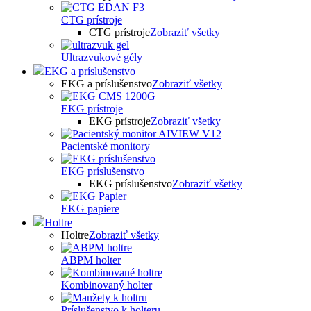
CTG prístroje
CTG prístroje
Zobraziť všetky
Ultrazvukové gély
EKG a príslušenstvo
EKG a príslušenstvo
Zobraziť všetky
EKG prístroje
EKG prístroje
Zobraziť všetky
Pacientské monitory
EKG príslušenstvo
EKG príslušenstvo
Zobraziť všetky
EKG papiere
Holtre
Holtre
Zobraziť všetky
ABPM holter
Kombinovaný holter
Príslušenstvo k holteru