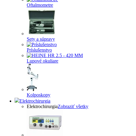
Oftalmometre
Sety a súpravy
Príslušenstvo
Lupové okuliare
Kolposkopy
Elektrochirurgia
Elektrochirurgia
Zobraziť všetky