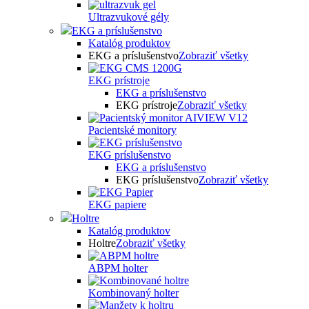
Ultrazvukové gély
EKG a príslušenstvo
Katalóg produktov
EKG a príslušenstvo
Zobraziť všetky
EKG prístroje
EKG a príslušenstvo
EKG prístroje
Zobraziť všetky
Pacientské monitory
EKG príslušenstvo
EKG a príslušenstvo
EKG príslušenstvo
Zobraziť všetky
EKG papiere
Holtre
Katalóg produktov
Holtre
Zobraziť všetky
ABPM holter
Kombinovaný holter