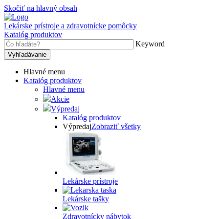
Skočiť na hlavný obsah
Lekárske prístroje a zdravotnícke pomôcky
Katalóg produktov
Keyword
Hlavné menu
Katalóg produktov
Hlavné menu
Akcie
Výpredaj
Katalóg produktov
Výpredaj
Zobraziť všetky
Lekárske prístroje
Lekárske tašky
Zdravotnícky nábytok