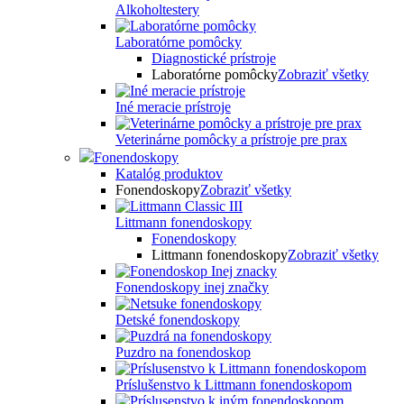
Alkoholtestery
Laboratórne pomôcky
Diagnostické prístroje
Laboratórne pomôcky
Zobraziť všetky
Iné meracie prístroje
Veterinárne pomôcky a prístroje pre prax
Fonendoskopy
Katalóg produktov
Fonendoskopy
Zobraziť všetky
Littmann fonendoskopy
Fonendoskopy
Littmann fonendoskopy
Zobraziť všetky
Fonendoskopy inej značky
Detské fonendoskopy
Puzdro na fonendoskop
Príslušenstvo k Littmann fonendoskopom