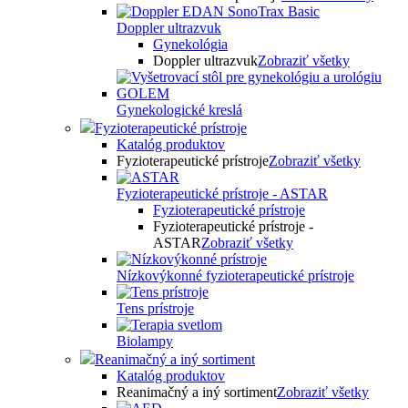
Doppler ultrazvuk
Gynekológia
Doppler ultrazvuk
Zobraziť všetky
Gynekologické kreslá
Fyzioterapeutické prístroje
Katalóg produktov
Fyzioterapeutické prístroje
Zobraziť všetky
Fyzioterapeutické prístroje - ASTAR
Fyzioterapeutické prístroje
Fyzioterapeutické prístroje -
ASTAR
Zobraziť všetky
Nízkovýkonné fyzioterapeutické prístroje
Tens prístroje
Biolampy
Reanimačný a iný sortiment
Katalóg produktov
Reanimačný a iný sortiment
Zobraziť všetky