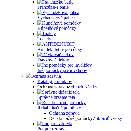
Francúzske barle
Vychádzkové palice
Kúpelňové pomôcky
Toalety
Antidekubitné pomôcky
Dávkovač liekov
Iné pomôcky pre invalidov
Ochrana zdravia
Katalóg produktov
Ochrana zdravia
Zobraziť všetky
Správne držanie tela
Rehabilitačné pomôcky
Ochrana zdravia
Rehabilitačné pomôcky
Zobraziť všetky
Podpora zdravia