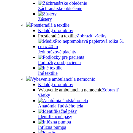
Záchranárske oblečenie
Zástery
Prestieradlá a textílie
Katalóg produktov
Prestieradlá a textílie
Zobraziť všetky
Jednorázové plachty
Podložky pod pacienta
Iné textílie
Vybavenie ambulancií a nemocnic
Katalóg produktov
Vybavenie ambulancií a nemocnic
Zobraziť
všetky
Anatómia ľudského tela
Identifikačné pásy
Infúzna pumpa