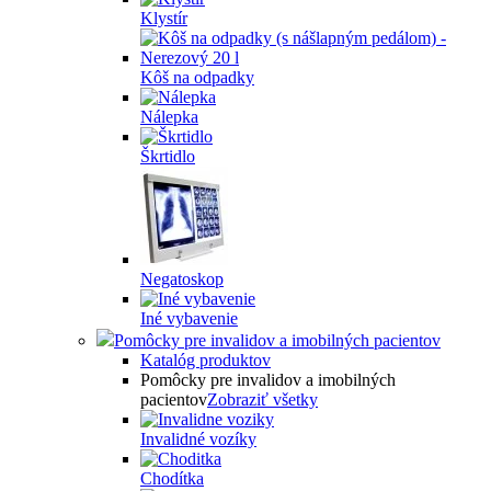
Klystír
Kôš na odpadky
Nálepka
Škrtidlo
Negatoskop
Iné vybavenie
Pomôcky pre invalidov a imobilných pacientov
Katalóg produktov
Pomôcky pre invalidov a imobilných
pacientov
Zobraziť všetky
Invalidné vozíky
Chodítka