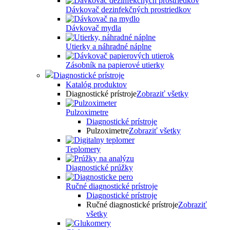
Dávkovač dezinfekčných prostriedkov
Dávkovač mydla
Utierky a náhradné náplne
Zásobník na papierové utierky
Diagnostické prístroje
Katalóg produktov
Diagnostické prístroje
Zobraziť všetky
Pulzoximetre
Diagnostické prístroje
Pulzoximetre
Zobraziť všetky
Teplomery
Diagnostické prúžky
Ručné diagnostické prístroje
Diagnostické prístroje
Ručné diagnostické prístroje
Zobraziť
všetky