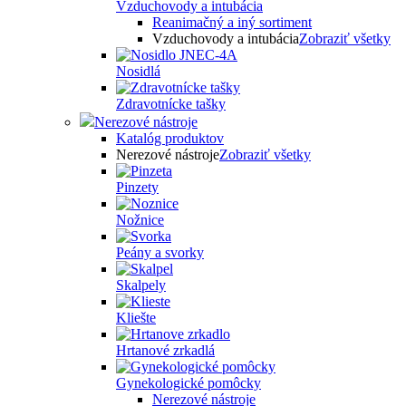
Vzduchovody a intubácia
Reanimačný a iný sortiment
Vzduchovody a intubácia
Zobraziť všetky
Nosidlá
Zdravotnícke tašky
Nerezové nástroje
Katalóg produktov
Nerezové nástroje
Zobraziť všetky
Pinzety
Nožnice
Peány a svorky
Skalpely
Kliešte
Hrtanové zrkadlá
Gynekologické pomôcky
Nerezové nástroje