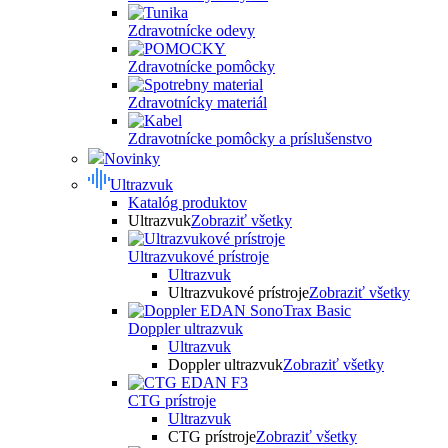
Zdravotnícke odevy
Zdravotnícke pomôcky
Zdravotnícky materiál
Zdravotnícke pomôcky a príslušenstvo
Novinky
Ultrazvuk
Katalóg produktov
Ultrazvuk
Zobraziť všetky
Ultrazvukové prístroje
Ultrazvuk
Ultrazvukové prístroje
Zobraziť všetky
Doppler ultrazvuk
Ultrazvuk
Doppler ultrazvuk
Zobraziť všetky
CTG prístroje
Ultrazvuk
CTG prístroje
Zobraziť všetky