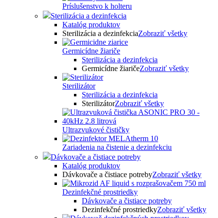
Príslušenstvo k holteru
Sterilizácia a dezinfekcia
Katalóg produktov
Sterilizácia a dezinfekcia
Zobraziť všetky
Germicídne žiariče
Sterilizácia a dezinfekcia
Germicídne žiariče
Zobraziť všetky
Sterilizátor
Sterilizácia a dezinfekcia
Sterilizátor
Zobraziť všetky
Ultrazvukové čističky
Zariadenia na čistenie a dezinfekciu
Dávkovače a čistiace potreby
Katalóg produktov
Dávkovače a čistiace potreby
Zobraziť všetky
Dezinfekčné prostriedky
Dávkovače a čistiace potreby
Dezinfekčné prostriedky
Zobraziť všetky