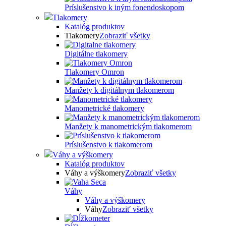
Príslušenstvo k iným fonendoskopom
Tlakomery
Katalóg produktov
Tlakomery
Zobraziť všetky
Digitálne tlakomery
Tlakomery Omron
Manžety k digitálnym tlakomerom
Manometrické tlakomery
Manžety k manometrickým tlakomerom
Príslušenstvo k tlakomerom
Váhy a výškomery
Katalóg produktov
Váhy a výškomery
Zobraziť všetky
Váhy
Váhy a výškomery
Váhy
Zobraziť všetky