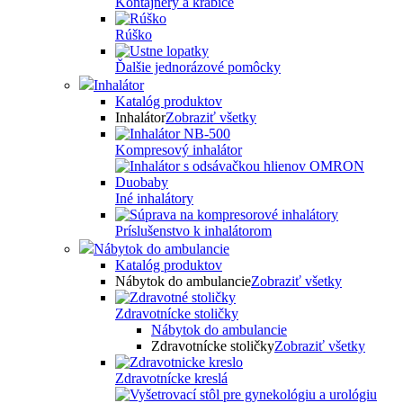
Kontajnery a krabice
Rúško
Ďalšie jednorázové pomôcky
Inhalátor
Katalóg produktov
Inhalátor
Zobraziť všetky
Kompresový inhalátor
Iné inhalátory
Príslušenstvo k inhalátorom
Nábytok do ambulancie
Katalóg produktov
Nábytok do ambulancie
Zobraziť všetky
Zdravotnícke stoličky
Nábytok do ambulancie
Zdravotnícke stoličky
Zobraziť všetky
Zdravotnícke kreslá