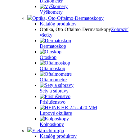
Dĺžkometer
Výškomery
Optika, Oto-Oftalmo-Dermatoskopy
Katalóg produktov
Optika, Oto-Oftalmo-Dermatoskopy
Zobraziť
všetky
Dermatoskop
Otoskop
Oftalmoskop
Oftalmometre
Sety a súpravy
Príslušenstvo
Lupové okuliare
Kolposkopy
Elektrochirurgia
Katalóg produktov