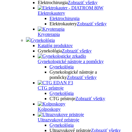
Elektrochirurgia
Zobraziť všetky
Elektrokautery
Elektrochirurgia
Elektrokautery
Zobraziť všetky
Kryoterapia
Gynekológia
Katalóg produktov
Gynekológia
Zobraziť všetky
Gynekologické nástroje a pomôcky
Gynekológia
Gynekologické nástroje a
pomôcky
Zobraziť všetky
CTG prístroje
Gynekológia
CTG prístroje
Zobraziť všetky
Kolposkopy
Ultrazvukové prístroje
Gynekológia
Ultrazvukové prístroje
Zobraziť všetky