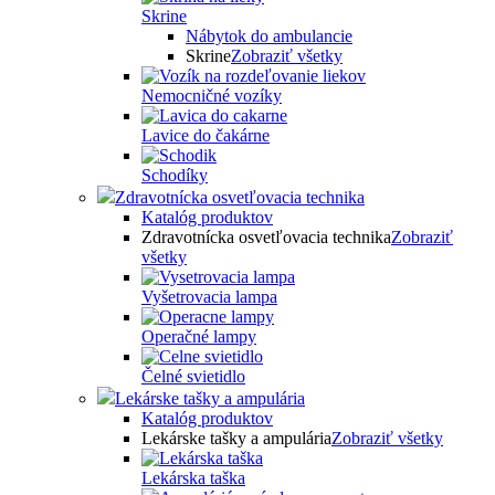
Skrine
Nábytok do ambulancie
Skrine
Zobraziť všetky
Nemocničné vozíky
Lavice do čakárne
Schodíky
Zdravotnícka osvetľovacia technika
Katalóg produktov
Zdravotnícka osvetľovacia technika
Zobraziť
všetky
Vyšetrovacia lampa
Operačné lampy
Čelné svietidlo
Lekárske tašky a ampulária
Katalóg produktov
Lekárske tašky a ampulária
Zobraziť všetky
Lekárska taška