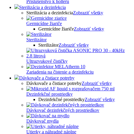
Príslušenstvo k holteru
Sterilizácia a dezinfekcia
Sterilizácia a dezinfekcia
Zobraziť všetky
Germicídne žiariče
Germicídne žiariče
Zobraziť všetky
Sterilizátor
Sterilizátor
Zobraziť všetky
Ultrazvukové čističky
Zariadenia na čistenie a dezinfekciu
Dávkovače a čistiace potreby
Dávkovače a čistiace potreby
Zobraziť všetky
Dezinfekčné prostriedky
Dezinfekčné prostriedky
Zobraziť všetky
Dávkovač dezinfekčných prostriedkov
Dávkovač mydla
Utierky a náhradné náplne