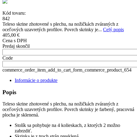
Kód tovaru:
842
Teleso skrine zhotovené s plechu, na nožičkách zváraných z
oceľových uzavretých profilov. Povrch skrinky je...
Celý popis
405,00 €
Cena s DPH
Predaj skončil
Code
commerce_order_item_add_to_cart_form_commerce_product_654
Informácie o produkte
Popis
Teleso skrine zhotovené s plechu, na nožičkách zváraných z
oceľových uzavretých profilov. Povrch skrinky je farbený, pracovná
plocha je sklenená.
Stolík sa pohybuje na 4 kolieskach, z ktorých 2 možno
zabrzdiť.
Skrinka je z troch strán presklená.