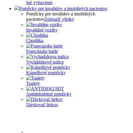
Iné vybavenie
Pomôcky pre invalidov a imobilných pacientov
Pomôcky pre invalidov a imobilných
pacientov
Zobraziť všetky
Invalidné vozíky
Chodítka
Francúzske barle
Vychádzkové palice
Kúpelňové pomôcky
Toalety
Antidekubitné pomôcky
Dávkovač liekov