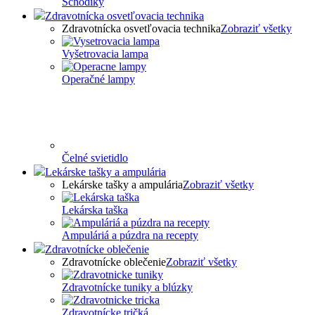
Schodíky
Zdravotnícka osvetľovacia technika
Zdravotnícka osvetľovacia technika
Zobraziť všetky
Vyšetrovacia lampa
Operačné lampy
Čelné svietidlo
Lekárske tašky a ampulária
Lekárske tašky a ampulária
Zobraziť všetky
Lekárska taška
Ampuláriá a púzdra na recepty
Zdravotnícke oblečenie
Zdravotnícke oblečenie
Zobraziť všetky
Zdravotnícke tuniky a blúzky
Zdravotnícke tričká