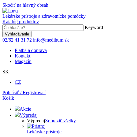
Skočiť na hlavný obsah
Lekárske prístroje a zdravotnícke pomôcky
Katalóg produktov
Keyword
02/62 41 31 72
info@medihum.sk
Platba a doprava
Kontakt
Magazín
SK
CZ
Prihlásiť / Registrovať
Košík
Akcie
Výpredaj
Výpredaj
Zobraziť všetky
Lekárske prístroje