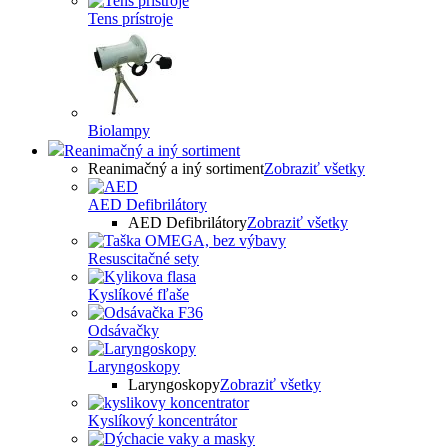
Tens prístroje
Biolampy
Reanimačný a iný sortiment
Reanimačný a iný sortiment
Zobraziť všetky
AED Defibrilátory
AED Defibrilátory
Zobraziť všetky
Resuscitačné sety
Kyslíkové fľaše
Odsávačky
Laryngoskopy
Laryngoskopy
Zobraziť všetky
Kyslíkový koncentrátor