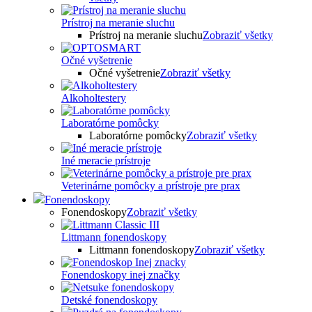
Prístroj na meranie sluchu
Prístroj na meranie sluchu
Zobraziť všetky
Očné vyšetrenie
Očné vyšetrenie
Zobraziť všetky
Alkoholtestery
Laboratórne pomôcky
Laboratórne pomôcky
Zobraziť všetky
Iné meracie prístroje
Veterinárne pomôcky a prístroje pre prax
Fonendoskopy
Fonendoskopy
Zobraziť všetky
Littmann fonendoskopy
Littmann fonendoskopy
Zobraziť všetky
Fonendoskopy inej značky
Detské fonendoskopy