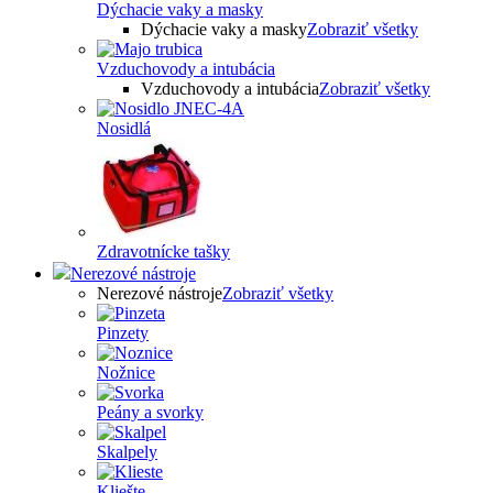
Dýchacie vaky a masky
Dýchacie vaky a masky
Zobraziť všetky
Vzduchovody a intubácia
Vzduchovody a intubácia
Zobraziť všetky
Nosidlá
Zdravotnícke tašky
Nerezové nástroje
Nerezové nástroje
Zobraziť všetky
Pinzety
Nožnice
Peány a svorky
Skalpely
Kliešte