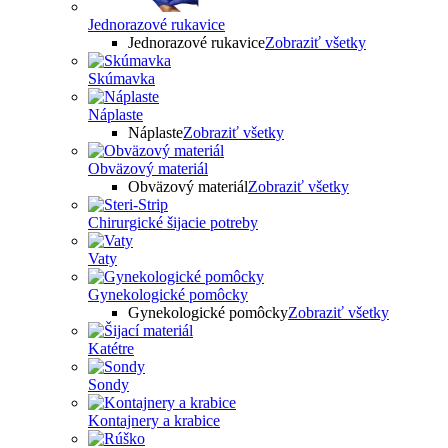
Jednorazové rukavice
Jednorazové rukavice
Zobraziť všetky
Skúmavka
Náplaste
Náplaste
Zobraziť všetky
Obväzový materiál
Obväzový materiál
Zobraziť všetky
Chirurgické šijacie potreby
Vaty
Gynekologické pomôcky
Gynekologické pomôcky
Zobraziť všetky
Katétre
Sondy
Kontajnery a krabice