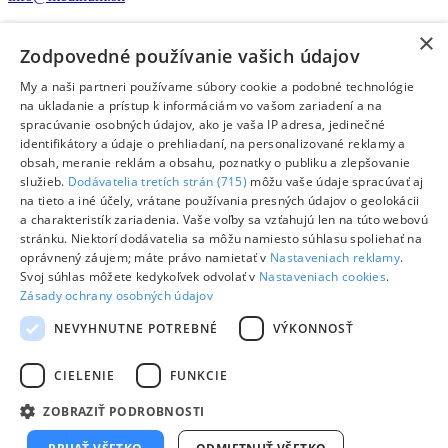
Nakupovanie
×
Všeobecné obchodné podmienky
Zodpovedné používanie vašich údajov
Reklamačný poriadok
Dokumenty na stiahnutie
My a naši partneri používame súbory cookie a podobné technológie
Odstúpiť od zmluvy tu
na ukladanie a prístup k informáciám vo vašom zariadení a na
spracúvanie osobných údajov, ako je vaša IP adresa, jedinečné
O spoločnosti
identifikátory a údaje o prehliadaní, na personalizované reklamy a
O nás
obsah, meranie reklám a obsahu, poznatky o publiku a zlepšovanie
Kontakt
služieb.
Dodávatelia tretích strán (715)
môžu vaše údaje spracúvať aj
na tieto a iné účely, vrátane používania presných údajov o geolokácii
Odoberanie newslettera
a charakteristík zariadenia. Vaše voľby sa vzťahujú len na túto webovú
stránku. Niektorí dodávatelia sa môžu namiesto súhlasu spoliehať na
oprávnený záujem; máte právo namietať v
Nastaveniach reklamy
.
Code
Svoj súhlas môžete kedykoľvek odvolať v
Nastaveniach cookies
.
Emailová adresa
Zásady ochrany osobných údajov
mailchimp_signup_subscribe_block_newsletter_form
NEVYHNUTNE POTREBNÉ
VÝKONNOSŤ
© MEDIHUM s.r.o.
CIELENIE
FUNKCIE
Lekárske prístroje a zdravotnícke pomôcky
ZOBRAZIŤ PODROBNOSTI
Footer - Bottom