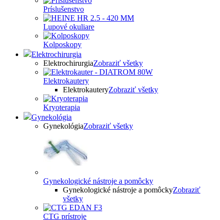
Príslušenstvo
Lupové okuliare
Kolposkopy
Elektrochirurgia
Elektrochirurgia
Zobraziť všetky
Elektrokautery
Elektrokautery
Zobraziť všetky
Kryoterapia
Gynekológia
Gynekológia
Zobraziť všetky
Gynekologické nástroje a pomôcky
Gynekologické nástroje a pomôcky
Zobraziť
všetky
CTG prístroje