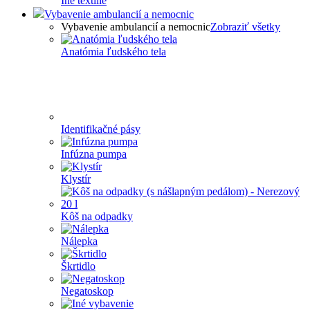
Iné textílie
Vybavenie ambulancií a nemocnic
Vybavenie ambulancií a nemocnic
Zobraziť všetky
Anatómia ľudského tela
Identifikačné pásy
Infúzna pumpa
Klystír
Kôš na odpadky
Nálepka
Škrtidlo
Negatoskop