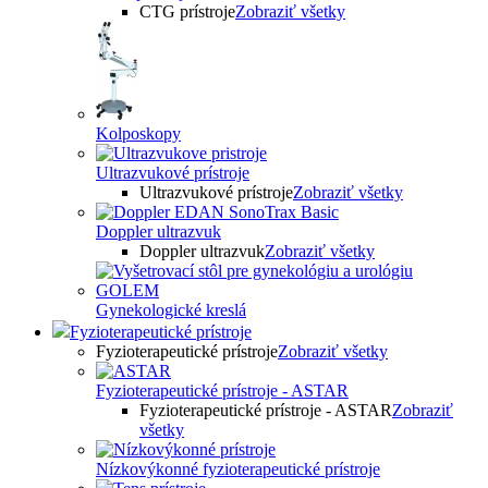
CTG prístroje
Zobraziť všetky
Kolposkopy
Ultrazvukové prístroje
Ultrazvukové prístroje
Zobraziť všetky
Doppler ultrazvuk
Doppler ultrazvuk
Zobraziť všetky
Gynekologické kreslá
Fyzioterapeutické prístroje
Fyzioterapeutické prístroje
Zobraziť všetky
Fyzioterapeutické prístroje - ASTAR
Fyzioterapeutické prístroje - ASTAR
Zobraziť
všetky
Nízkovýkonné fyzioterapeutické prístroje