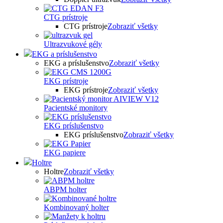
CTG prístroje
CTG prístroje
Zobraziť všetky
Ultrazvukové gély
EKG a príslušenstvo
EKG a príslušenstvo
Zobraziť všetky
EKG prístroje
EKG prístroje
Zobraziť všetky
Pacientské monitory
EKG príslušenstvo
EKG príslušenstvo
Zobraziť všetky
EKG papiere
Holtre
Holtre
Zobraziť všetky
ABPM holter
Kombinovaný holter