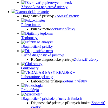
Zásobník na papierové utierky
Diagnostické prístroje
Diagnostické prístroje
Zobraziť všetky
Pulzoximetre
Pulzoximetre
Zobraziť všetky
Teplomery
Diagnostické prúžky
Ručné diagnostické prístroje
Ručné diagnostické prístroje
Zobraziť všetky
Glukomery
Laboratórne prístroje
Laboratórne prístroje
Zobraziť všetky
Proktológia
Diagnostické prístroje pľúcnych funkcií
Diagnostické prístroje pľúcnych funkcií
Zobraziť
všetky