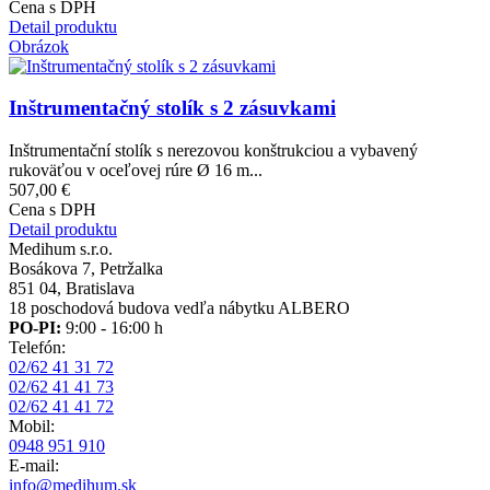
Cena s DPH
Detail produktu
Obrázok
Inštrumentačný stolík s 2 zásuvkami
Inštrumentační stolík s nerezovou konštrukciou a vybavený
rukoväťou v oceľovej rúre Ø 16 m...
507,00 €
Cena s DPH
Detail produktu
Medihum s.r.o.
Bosákova 7, Petržalka
851 04, Bratislava
18 poschodová budova vedľa nábytku ALBERO
PO-PI:
9:00 - 16:00 h
Telefón:
02/62 41 31 72
02/62 41 41 73
02/62 41 41 72
Mobil:
0948 951 910
E-mail:
info@medihum.sk