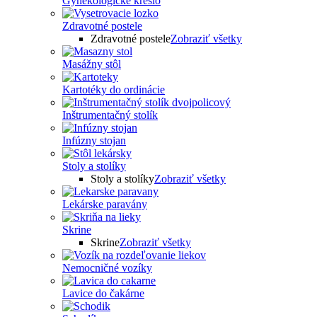
Gynekologické kreslo
Zdravotné postele
Zdravotné postele
Zobraziť všetky
Masážny stôl
Kartotéky do ordinácie
Inštrumentačný stolík
Infúzny stojan
Stoly a stolíky
Stoly a stolíky
Zobraziť všetky
Lekárske paravány
Skrine
Skrine
Zobraziť všetky
Nemocničné vozíky
Lavice do čakárne