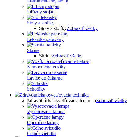
Inštrumentačný stolík
Infúzny stojan
Stoly a stolíky
Stoly a stolíky
Zobraziť všetky
Lekárske paravány
Skrine
Skrine
Zobraziť všetky
Nemocničné vozíky
Lavice do čakárne
Schodíky
Zdravotnícka osvetľovacia technika
Zdravotnícka osvetľovacia technika
Zobraziť všetky
Vyšetrovacia lampa
Operačné lampy
Čelné svietidlo