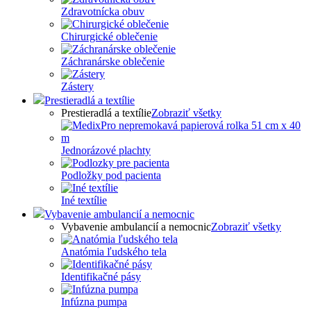
Zdravotnícka obuv
Chirurgické oblečenie
Záchranárske oblečenie
Zástery
Prestieradlá a textílie
Prestieradlá a textílie
Zobraziť všetky
Jednorázové plachty
Podložky pod pacienta
Iné textílie
Vybavenie ambulancií a nemocnic
Vybavenie ambulancií a nemocnic
Zobraziť všetky
Anatómia ľudského tela
Identifikačné pásy
Infúzna pumpa