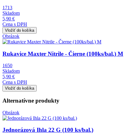
1713
Skladom
5,90 €
Cena s DPH
Obrázok
Rukavice Maxter Nitrile - Čierne (100ks/bal.) M
1650
Skladom
5,90 €
Cena s DPH
Alternatívne produkty
Obrázok
Jednorázová Ihla 22 G (100 ks/bal.)