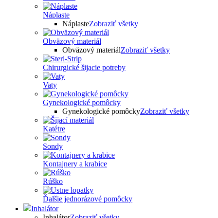
Náplaste
Náplaste
Zobraziť všetky
Obväzový materiál
Obväzový materiál
Zobraziť všetky
Chirurgické šijacie potreby
Vaty
Gynekologické pomôcky
Gynekologické pomôcky
Zobraziť všetky
Katétre
Sondy
Kontajnery a krabice
Rúško
Ďalšie jednorázové pomôcky
Inhalátor
Inhalátor
Zobraziť všetky