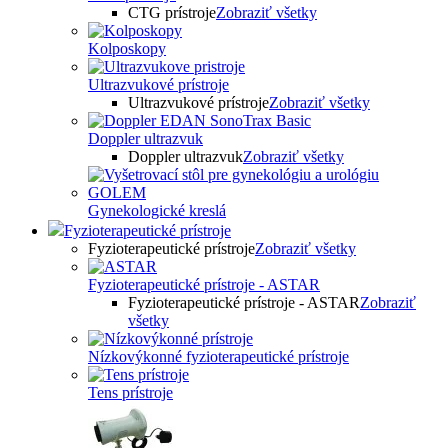
CTG prístroje
Zobraziť všetky
Kolposkopy
Ultrazvukové prístroje
Ultrazvukové prístroje
Zobraziť všetky
Doppler ultrazvuk
Doppler ultrazvuk
Zobraziť všetky
Gynekologické kreslá
Fyzioterapeutické prístroje
Fyzioterapeutické prístroje
Zobraziť všetky
Fyzioterapeutické prístroje - ASTAR
Fyzioterapeutické prístroje - ASTAR
Zobraziť
všetky
Nízkovýkonné fyzioterapeutické prístroje
Tens prístroje