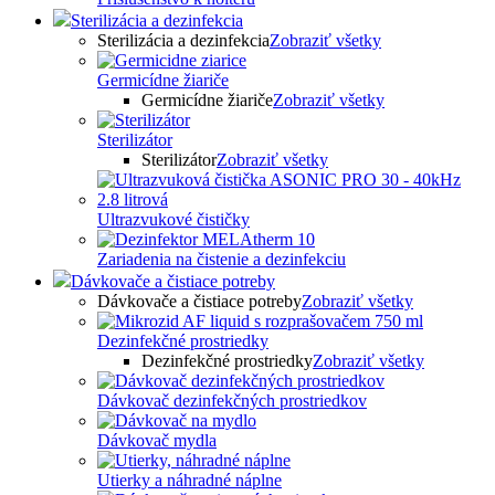
Sterilizácia a dezinfekcia
Sterilizácia a dezinfekcia
Zobraziť všetky
Germicídne žiariče
Germicídne žiariče
Zobraziť všetky
Sterilizátor
Sterilizátor
Zobraziť všetky
Ultrazvukové čističky
Zariadenia na čistenie a dezinfekciu
Dávkovače a čistiace potreby
Dávkovače a čistiace potreby
Zobraziť všetky
Dezinfekčné prostriedky
Dezinfekčné prostriedky
Zobraziť všetky
Dávkovač dezinfekčných prostriedkov
Dávkovač mydla
Utierky a náhradné náplne