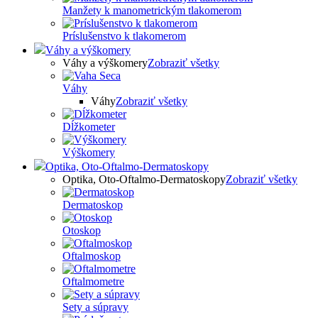
Manžety k manometrickým tlakomerom
Príslušenstvo k tlakomerom
Váhy a výškomery
Váhy a výškomery
Zobraziť všetky
Váhy
Váhy
Zobraziť všetky
Dĺžkometer
Výškomery
Optika, Oto-Oftalmo-Dermatoskopy
Optika, Oto-Oftalmo-Dermatoskopy
Zobraziť všetky
Dermatoskop
Otoskop
Oftalmoskop
Oftalmometre
Sety a súpravy