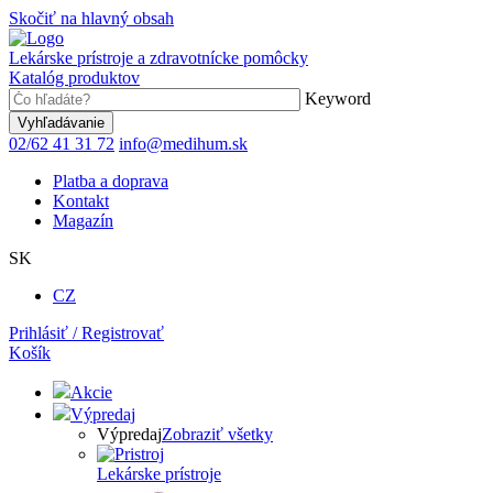
Skočiť na hlavný obsah
Lekárske prístroje a zdravotnícke pomôcky
Katalóg produktov
Keyword
02/62 41 31 72
info@medihum.sk
Platba a doprava
Kontakt
Magazín
SK
CZ
Prihlásiť / Registrovať
Košík
Akcie
Výpredaj
Výpredaj
Zobraziť všetky
Lekárske prístroje