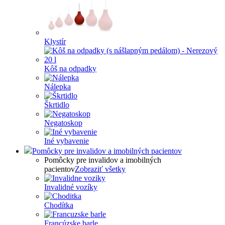
Klystír
Kôš na odpadky
Nálepka
Škrtidlo
Negatoskop
Iné vybavenie
Pomôcky pre invalidov a imobilných pacientov
Pomôcky pre invalidov a imobilných
pacientov
Zobraziť všetky
Invalidné vozíky
Chodítka
Francúzske barle