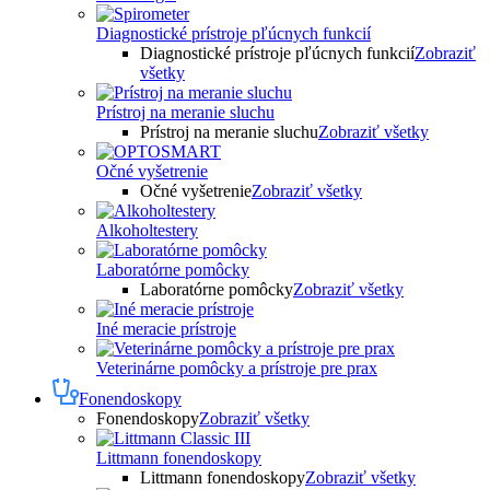
Diagnostické prístroje pľúcnych funkcií
Diagnostické prístroje pľúcnych funkcií
Zobraziť
všetky
Prístroj na meranie sluchu
Prístroj na meranie sluchu
Zobraziť všetky
Očné vyšetrenie
Očné vyšetrenie
Zobraziť všetky
Alkoholtestery
Laboratórne pomôcky
Laboratórne pomôcky
Zobraziť všetky
Iné meracie prístroje
Veterinárne pomôcky a prístroje pre prax
Fonendoskopy
Fonendoskopy
Zobraziť všetky
Littmann fonendoskopy
Littmann fonendoskopy
Zobraziť všetky