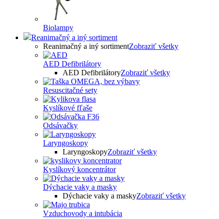
Biolampy
Reanimačný a iný sortiment
Reanimačný a iný sortiment
Zobraziť všetky
AED Defibrilátory
AED Defibrilátory
Zobraziť všetky
Resuscitačné sety
Kyslíkové fľaše
Odsávačky
Laryngoskopy
Laryngoskopy
Zobraziť všetky
Kyslíkový koncentrátor
Dýchacie vaky a masky
Dýchacie vaky a masky
Zobraziť všetky
Vzduchovody a intubácia