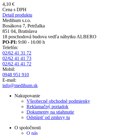
4,10 €
Cena s DPH
Detail produktu
Medihum s.r.o.
Bosákova 7, Petržalka
851 04, Bratislava
18 poschodová budova vedľa nábytku ALBERO
PO-PI:
9:00 - 16:00 h
Telefón:
02/62 41 31 72
02/62 41 41 73
02/62 41 41 72
Mobil:
0948 951 910
E-mail:
info@medihum.sk
Nakupovanie
Všeobecné obchodné podmienky
Reklamačný poriadok
Dokumenty na stiahnutie
Odstúpiť od zmluvy tu
O spoločnosti
O nás