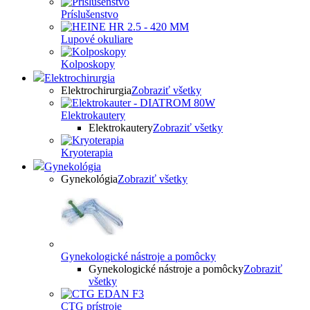
Príslušenstvo
Lupové okuliare
Kolposkopy
Elektrochirurgia
Elektrochirurgia
Zobraziť všetky
Elektrokautery
Elektrokautery
Zobraziť všetky
Kryoterapia
Gynekológia
Gynekológia
Zobraziť všetky
Gynekologické nástroje a pomôcky
Gynekologické nástroje a pomôcky
Zobraziť
všetky
CTG prístroje