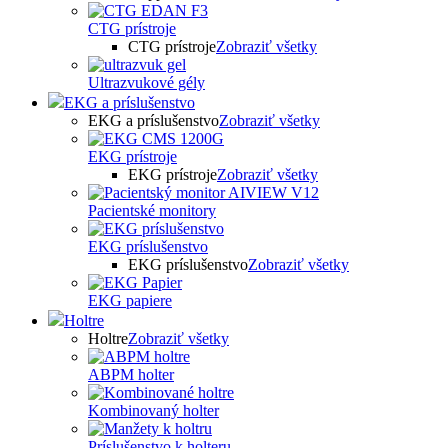
CTG prístroje
CTG prístroje
Zobraziť všetky
Ultrazvukové gély
EKG a príslušenstvo
EKG a príslušenstvo
Zobraziť všetky
EKG prístroje
EKG prístroje
Zobraziť všetky
Pacientské monitory
EKG príslušenstvo
EKG príslušenstvo
Zobraziť všetky
EKG papiere
Holtre
Holtre
Zobraziť všetky
ABPM holter
Kombinovaný holter
Príslušenstvo k holteru