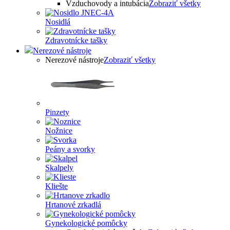
Vzduchovody a intubácia
Zobraziť všetky
Nosidlá
Zdravotnícke tašky
Nerezové nástroje
Nerezové nástroje
Zobraziť všetky
Pinzety
Nožnice
Peány a svorky
Skalpely
Kliešte
Hrtanové zrkadlá
Gynekologické pomôcky