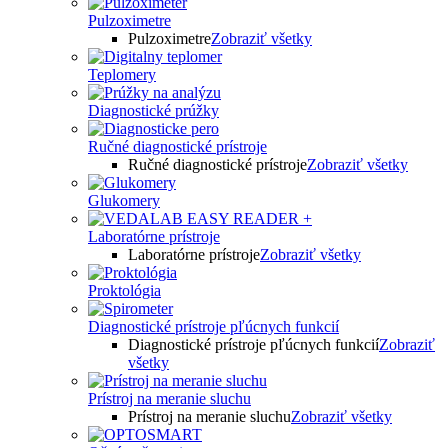
Pulzoximetre
Pulzoximetre
Zobraziť všetky
Teplomery
Diagnostické prúžky
Ručné diagnostické prístroje
Ručné diagnostické prístroje
Zobraziť všetky
Glukomery
Laboratórne prístroje
Laboratórne prístroje
Zobraziť všetky
Proktológia
Diagnostické prístroje pľúcnych funkcií
Diagnostické prístroje pľúcnych funkcií
Zobraziť
všetky
Prístroj na meranie sluchu
Prístroj na meranie sluchu
Zobraziť všetky