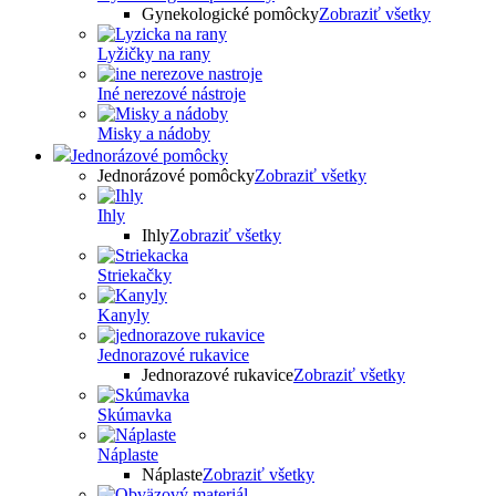
Gynekologické pomôcky
Zobraziť všetky
Lyžičky na rany
Iné nerezové nástroje
Misky a nádoby
Jednorázové pomôcky
Jednorázové pomôcky
Zobraziť všetky
Ihly
Ihly
Zobraziť všetky
Striekačky
Kanyly
Jednorazové rukavice
Jednorazové rukavice
Zobraziť všetky
Skúmavka
Náplaste
Náplaste
Zobraziť všetky