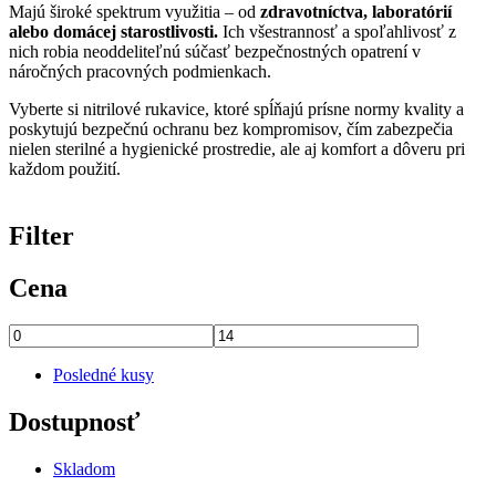
Majú široké spektrum využitia – od
zdravotníctva, laboratórií
alebo domácej starostlivosti.
Ich všestrannosť a spoľahlivosť z
nich robia neoddeliteľnú súčasť bezpečnostných opatrení v
náročných pracovných podmienkach.
Vyberte si nitrilové rukavice, ktoré spĺňajú prísne normy kvality a
poskytujú bezpečnú ochranu bez kompromisov, čím zabezpečia
nielen sterilné a hygienické prostredie, ale aj komfort a dôveru pri
každom použití.
Filter
Cena
Posledné kusy
Dostupnosť
Skladom