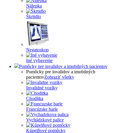
Nálepka
Škrtidlo
Negatoskop
Iné vybavenie
Pomôcky pre invalidov a imobilných pacientov
Pomôcky pre invalidov a imobilných
pacientov
Zobraziť všetky
Invalidné vozíky
Chodítka
Francúzske barle
Vychádzkové palice
Kúpelňové pomôcky