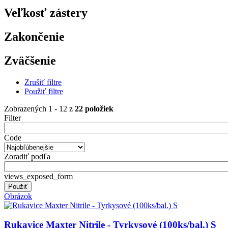
Veľkosť zástery
Zakončenie
Zväčšenie
Zrušiť filtre
Použiť filtre
Zobrazených 1 - 12 z
22 položiek
Filter
Code
Zoradiť podľa
views_exposed_form
Obrázok
Rukavice Maxter Nitrile - Tyrkysové (100ks/bal.) S