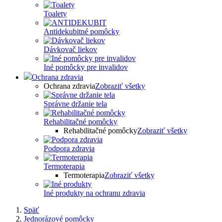
Toalety
Antidekubitné pomôcky
Dávkovač liekov
Iné pomôcky pre invalidov
Ochrana zdravia
Ochrana zdravia
Zobraziť všetky
Správne držanie tela
Rehabilitačné pomôcky
Rehabilitačné pomôcky
Zobraziť všetky
Podpora zdravia
Termoterapia
Termoterapia
Zobraziť všetky
Iné produkty na ochranu zdravia
Späť
Jednorázové pomôcky