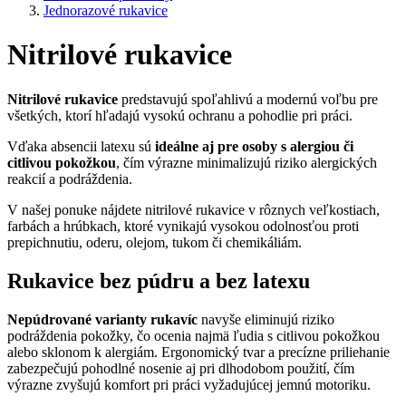
Jednorazové rukavice
Nitrilové rukavice
Nitrilové rukavice
predstavujú spoľahlivú a modernú voľbu pre
všetkých, ktorí hľadajú vysokú ochranu a pohodlie pri práci.
Vďaka absencii latexu sú
ideálne aj pre osoby s alergiou či
citlivou pokožkou
, čím výrazne minimalizujú riziko alergických
reakcií a podráždenia.
V našej ponuke nájdete nitrilové rukavice v rôznych veľkostiach,
farbách a hrúbkach, ktoré vynikajú vysokou odolnosťou proti
prepichnutiu, oderu, olejom, tukom či chemikáliám.
Rukavice bez púdru a bez latexu
Nepúdrované varianty rukavíc
navyše eliminujú riziko
podráždenia pokožky, čo ocenia najmä ľudia s citlivou pokožkou
alebo sklonom k alergiám. Ergonomický tvar a precízne priliehanie
zabezpečujú pohodlné nosenie aj pri dlhodobom použití, čím
výrazne zvyšujú komfort pri práci vyžadujúcej jemnú motoriku.