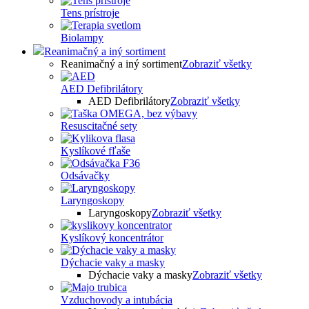
Tens prístroje
Biolampy
Reanimačný a iný sortiment
Reanimačný a iný sortiment
Zobraziť všetky
AED Defibrilátory
AED Defibrilátory
Zobraziť všetky
Resuscitačné sety
Kyslíkové fľaše
Odsávačky
Laryngoskopy
Laryngoskopy
Zobraziť všetky
Kyslíkový koncentrátor
Dýchacie vaky a masky
Dýchacie vaky a masky
Zobraziť všetky
Vzduchovody a intubácia