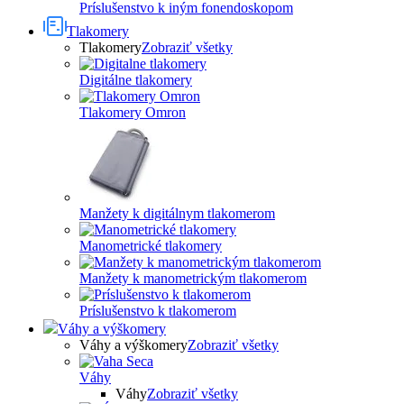
Príslušenstvo k iným fonendoskopom
Tlakomery
Tlakomery
Zobraziť všetky
Digitálne tlakomery
Tlakomery Omron
Manžety k digitálnym tlakomerom
Manometrické tlakomery
Manžety k manometrickým tlakomerom
Príslušenstvo k tlakomerom
Váhy a výškomery
Váhy a výškomery
Zobraziť všetky
Váhy
Váhy
Zobraziť všetky