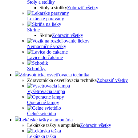
Stoly a stolíky
Stoly a stolíky
Zobraziť všetky
Lekárske paravány
Skrine
Skrine
Zobraziť všetky
Nemocničné vozíky
Lavice do čakárne
Schodíky
Zdravotnícka osvetľovacia technika
Zdravotnícka osvetľovacia technika
Zobraziť všetky
Vyšetrovacia lampa
Operačné lampy
Čelné svietidlo
Lekárske tašky a ampulária
Lekárske tašky a ampulária
Zobraziť všetky
Lekárska taška