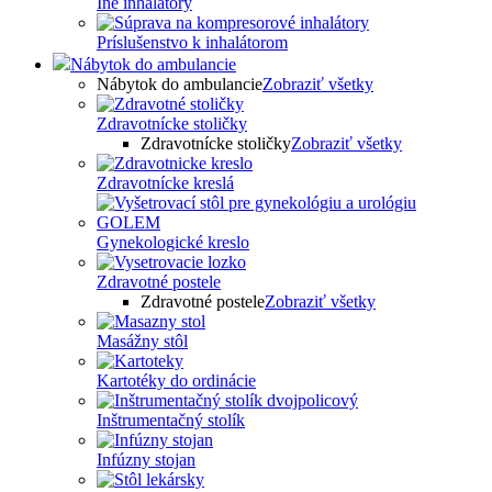
Iné inhalátory
Príslušenstvo k inhalátorom
Nábytok do ambulancie
Nábytok do ambulancie
Zobraziť všetky
Zdravotnícke stoličky
Zdravotnícke stoličky
Zobraziť všetky
Zdravotnícke kreslá
Gynekologické kreslo
Zdravotné postele
Zdravotné postele
Zobraziť všetky
Masážny stôl
Kartotéky do ordinácie
Inštrumentačný stolík
Infúzny stojan