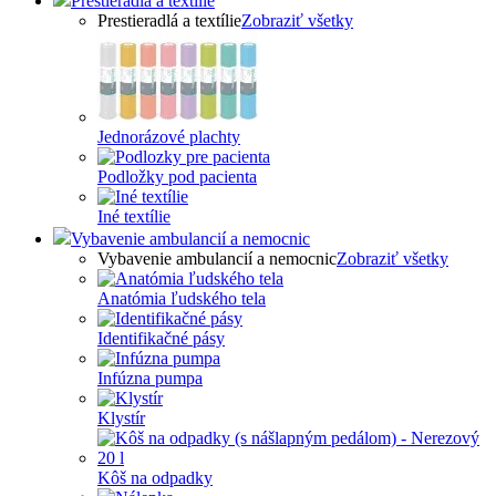
Prestieradlá a textílie
Prestieradlá a textílie
Zobraziť všetky
Jednorázové plachty
Podložky pod pacienta
Iné textílie
Vybavenie ambulancií a nemocnic
Vybavenie ambulancií a nemocnic
Zobraziť všetky
Anatómia ľudského tela
Identifikačné pásy
Infúzna pumpa
Klystír
Kôš na odpadky