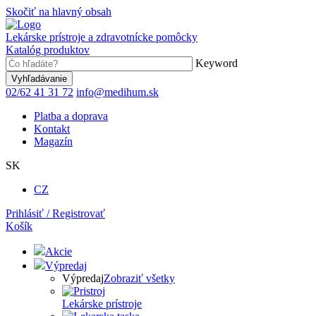
Skočiť na hlavný obsah
Lekárske prístroje a zdravotnícke pomôcky
Katalóg produktov
Keyword
02/62 41 31 72
info@medihum.sk
Platba a doprava
Kontakt
Magazín
SK
CZ
Prihlásiť / Registrovať
Košík
Akcie
Výpredaj
Výpredaj
Zobraziť všetky
Lekárske prístroje