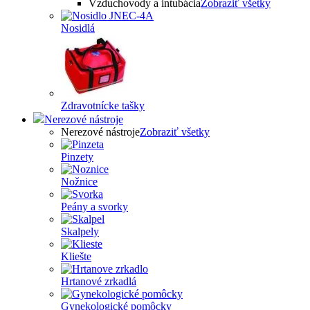
Vzduchovody a intubácia
Zobraziť všetky
Nosidlá
Zdravotnícke tašky
Nerezové nástroje
Nerezové nástroje
Zobraziť všetky
Pinzety
Nožnice
Peány a svorky
Skalpely
Kliešte
Hrtanové zrkadlá
Gynekologické pomôcky