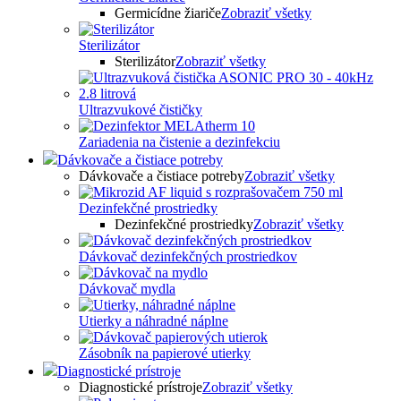
Germicídne žiariče
Zobraziť všetky
Sterilizátor
Sterilizátor
Zobraziť všetky
Ultrazvukové čističky
Zariadenia na čistenie a dezinfekciu
Dávkovače a čistiace potreby
Dávkovače a čistiace potreby
Zobraziť všetky
Dezinfekčné prostriedky
Dezinfekčné prostriedky
Zobraziť všetky
Dávkovač dezinfekčných prostriedkov
Dávkovač mydla
Utierky a náhradné náplne
Zásobník na papierové utierky
Diagnostické prístroje
Diagnostické prístroje
Zobraziť všetky