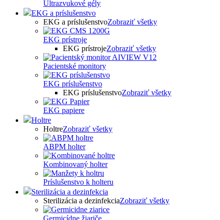
Ultrazvukové gély
EKG a príslušenstvo
EKG a príslušenstvo
Zobraziť všetky
EKG prístroje
EKG prístroje
Zobraziť všetky
Pacientské monitory
EKG príslušenstvo
EKG príslušenstvo
Zobraziť všetky
EKG papiere
Holtre
Holtre
Zobraziť všetky
ABPM holter
Kombinovaný holter
Príslušenstvo k holteru
Sterilizácia a dezinfekcia
Sterilizácia a dezinfekcia
Zobraziť všetky
Germicídne žiariče