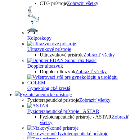
CTG prístroje
Zobraziť všetky
Kolposkopy
Ultrazvukové prístroje
Ultrazvukové prístroje
Zobraziť všetky
Doppler ultrazvuk
Doppler ultrazvuk
Zobraziť všetky
Gynekologické kreslá
Fyzioterapeutické prístroje
Fyzioterapeutické prístroje
Zobraziť všetky
Fyzioterapeutické prístroje - ASTAR
Fyzioterapeutické prístroje - ASTAR
Zobraziť
všetky
Nízkovýkonné fyzioterapeutické prístroje