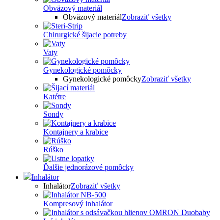
Obväzový materiál
Obväzový materiál
Zobraziť všetky
Chirurgické šijacie potreby
Vaty
Gynekologické pomôcky
Gynekologické pomôcky
Zobraziť všetky
Katétre
Sondy
Kontajnery a krabice
Rúško
Ďalšie jednorázové pomôcky
Inhalátor
Inhalátor
Zobraziť všetky
Kompresový inhalátor