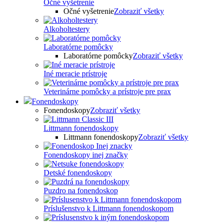
Očné vyšetrenie
Očné vyšetrenie
Zobraziť všetky
Alkoholtestery
Laboratórne pomôcky
Laboratórne pomôcky
Zobraziť všetky
Iné meracie prístroje
Veterinárne pomôcky a prístroje pre prax
Fonendoskopy
Fonendoskopy
Zobraziť všetky
Littmann fonendoskopy
Littmann fonendoskopy
Zobraziť všetky
Fonendoskopy inej značky
Detské fonendoskopy
Puzdro na fonendoskop
Príslušenstvo k Littmann fonendoskopom