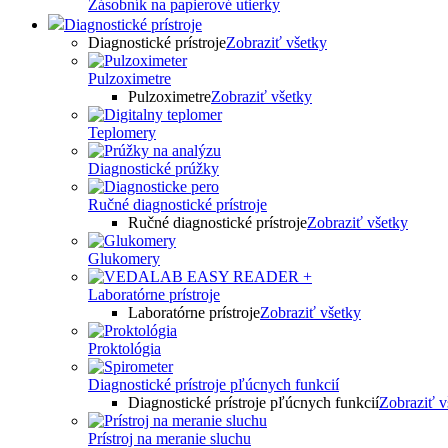
Zásobník na papierové utierky
Diagnostické prístroje
Diagnostické prístroje
Zobraziť všetky
Pulzoximetre
Pulzoximetre
Zobraziť všetky
Teplomery
Diagnostické prúžky
Ručné diagnostické prístroje
Ručné diagnostické prístroje
Zobraziť všetky
Glukomery
Laboratórne prístroje
Laboratórne prístroje
Zobraziť všetky
Proktológia
Diagnostické prístroje pľúcnych funkcií
Diagnostické prístroje pľúcnych funkcií
Zobraziť v
Prístroj na meranie sluchu