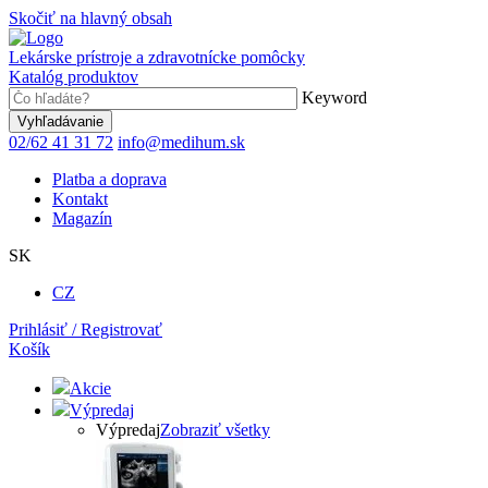
Skočiť na hlavný obsah
Lekárske prístroje a zdravotnícke pomôcky
Katalóg produktov
Keyword
02/62 41 31 72
info@medihum.sk
Platba a doprava
Kontakt
Magazín
SK
CZ
Prihlásiť / Registrovať
Košík
Akcie
Výpredaj
Výpredaj
Zobraziť všetky