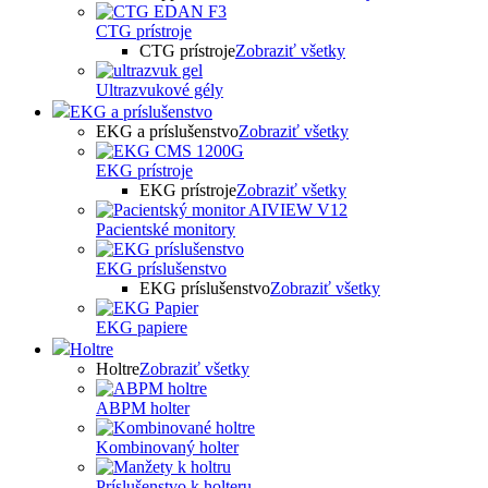
CTG prístroje
CTG prístroje
Zobraziť všetky
Ultrazvukové gély
EKG a príslušenstvo
EKG a príslušenstvo
Zobraziť všetky
EKG prístroje
EKG prístroje
Zobraziť všetky
Pacientské monitory
EKG príslušenstvo
EKG príslušenstvo
Zobraziť všetky
EKG papiere
Holtre
Holtre
Zobraziť všetky
ABPM holter
Kombinovaný holter
Príslušenstvo k holteru