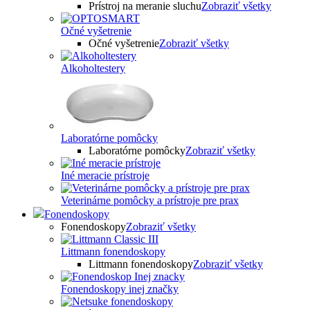
Prístroj na meranie sluchu
Zobraziť všetky
Očné vyšetrenie
Očné vyšetrenie
Zobraziť všetky
Alkoholtestery
Laboratórne pomôcky
Laboratórne pomôcky
Zobraziť všetky
Iné meracie prístroje
Veterinárne pomôcky a prístroje pre prax
Fonendoskopy
Fonendoskopy
Zobraziť všetky
Littmann fonendoskopy
Littmann fonendoskopy
Zobraziť všetky
Fonendoskopy inej značky