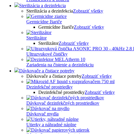
Sterilizácia a dezinfekcia
Sterilizácia a dezinfekcia
Zobraziť všetky
Germicídne žiariče
Germicídne žiariče
Zobraziť všetky
Sterilizátor
Sterilizátor
Zobraziť všetky
Ultrazvukové čističky
Zariadenia na čistenie a dezinfekciu
Dávkovače a čistiace potreby
Dávkovače a čistiace potreby
Zobraziť všetky
Dezinfekčné prostriedky
Dezinfekčné prostriedky
Zobraziť všetky
Dávkovač dezinfekčných prostriedkov
Dávkovač mydla
Utierky a náhradné náplne