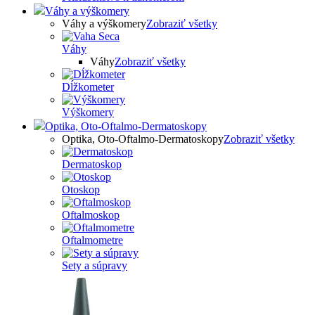
Váhy a výškomery
Váhy a výškomery
Zobraziť všetky
Váhy
Váhy
Zobraziť všetky
Dĺžkometer
Výškomery
Optika, Oto-Oftalmo-Dermatoskopy
Optika, Oto-Oftalmo-Dermatoskopy
Zobraziť všetky
Dermatoskop
Otoskop
Oftalmoskop
Oftalmometre
Sety a súpravy