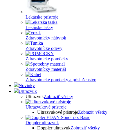
Lekárske prístroje
Lekárske tašky
Zdravotnícky nábytok
Zdravotnícke odevy
Zdravotnícke pomôcky
Zdravotnícky materiál
Zdravotnícke pomôcky a príslušenstvo
Novinky
Ultrazvuk
Ultrazvuk
Zobraziť všetky
Ultrazvukové prístroje
Ultrazvukové prístroje
Zobraziť všetky
Doppler ultrazvuk
Doppler ultrazvuk
Zobraziť všetky