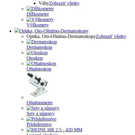
Váhy
Zobraziť všetky
Dĺžkometer
Výškomery
Optika, Oto-Oftalmo-Dermatoskopy
Optika, Oto-Oftalmo-Dermatoskopy
Zobraziť všetky
Dermatoskop
Otoskop
Oftalmoskop
Oftalmometre
Sety a súpravy
Príslušenstvo