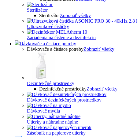
Sterilizátor
Sterilizátor
Zobraziť všetky
Ultrazvukové čističky
Zariadenia na čistenie a dezinfekciu
Dávkovače a čistiace potreby
Dávkovače a čistiace potreby
Zobraziť všetky
Dezinfekčné prostriedky
Dezinfekčné prostriedky
Zobraziť všetky
Dávkovač dezinfekčných prostriedkov
Dávkovač mydla
Utierky a náhradné náplne
Zásobník na papierové utierky