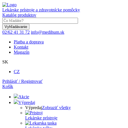
Skočiť
na
Lekárske prístroje a zdravotnícke pomôcky
hlavný
Katalóg produktov
obsah
Keyword
02/62 41 31 72
info@medihum.sk
Platba a doprava
Kontakt
Magazín
SK
CZ
Prihlásiť / Registrovať
Košík
Akcie
Výpredaj
Výpredaj
Zobraziť všetky
Lekárske prístroje