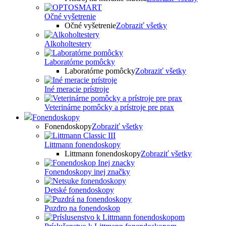
Očné vyšetrenie
Očné vyšetrenie
Zobraziť všetky
Alkoholtestery
Laboratórne pomôcky
Laboratórne pomôcky
Zobraziť všetky
Iné meracie prístroje
Veterinárne pomôcky a prístroje pre prax
Fonendoskopy
Fonendoskopy
Zobraziť všetky
Littmann fonendoskopy
Littmann fonendoskopy
Zobraziť všetky
Fonendoskopy inej značky
Detské fonendoskopy
Puzdro na fonendoskop