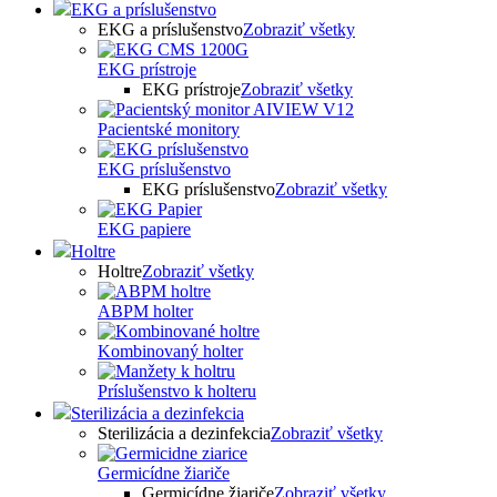
EKG a príslušenstvo
EKG a príslušenstvo
Zobraziť všetky
EKG prístroje
EKG prístroje
Zobraziť všetky
Pacientské monitory
EKG príslušenstvo
EKG príslušenstvo
Zobraziť všetky
EKG papiere
Holtre
Holtre
Zobraziť všetky
ABPM holter
Kombinovaný holter
Príslušenstvo k holteru
Sterilizácia a dezinfekcia
Sterilizácia a dezinfekcia
Zobraziť všetky
Germicídne žiariče
Germicídne žiariče
Zobraziť všetky