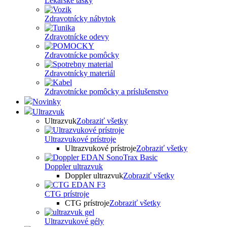
Lekárske tašky
Zdravotnícky nábytok
Zdravotnícke odevy
Zdravotnícke pomôcky
Zdravotnícky materiál
Zdravotnícke pomôcky a príslušenstvo
Novinky
Ultrazvuk
Ultrazvuk
Zobraziť všetky
Ultrazvukové prístroje
Ultrazvukové prístroje
Zobraziť všetky
Doppler ultrazvuk
Doppler ultrazvuk
Zobraziť všetky
CTG prístroje
CTG prístroje
Zobraziť všetky
Ultrazvukové gély