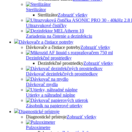
Sterilizátor
Sterilizátor
Zobraziť všetky
Ultrazvukové čističky
Zariadenia na čistenie a dezinfekciu
Dávkovače a čistiace potreby
Dávkovače a čistiace potreby
Zobraziť všetky
Dezinfekčné prostriedky
Dezinfekčné prostriedky
Zobraziť všetky
Dávkovač dezinfekčných prostriedkov
Dávkovač mydla
Utierky a náhradné náplne
Zásobník na papierové utierky
Diagnostické prístroje
Diagnostické prístroje
Zobraziť všetky
Pulzoximetre