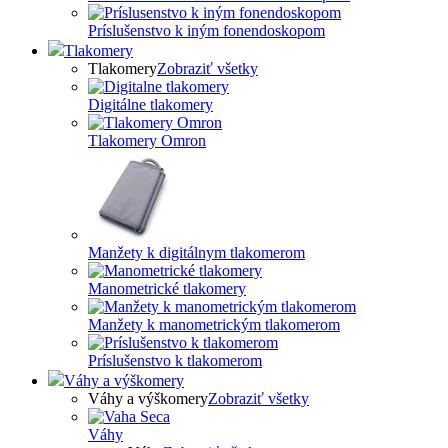
Príslušenstvo k iným fonendoskopom
Tlakomery
Tlakomery
Zobraziť všetky
Digitálne tlakomery
Tlakomery Omron
Manžety k digitálnym tlakomerom
Manometrické tlakomery
Manžety k manometrickým tlakomerom
Príslušenstvo k tlakomerom
Váhy a výškomery
Váhy a výškomery
Zobraziť všetky
Váhy