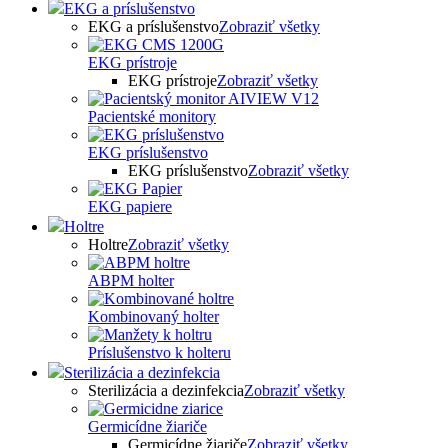
EKG a príslušenstvo
EKG a príslušenstvo
Zobraziť všetky
EKG prístroje
EKG prístroje
Zobraziť všetky
Pacientské monitory
EKG príslušenstvo
EKG príslušenstvo
Zobraziť všetky
EKG papiere
Holtre
Holtre
Zobraziť všetky
ABPM holter
Kombinovaný holter
Príslušenstvo k holteru
Sterilizácia a dezinfekcia
Sterilizácia a dezinfekcia
Zobraziť všetky
Germicídne žiariče
Germicídne žiariče
Zobraziť všetky