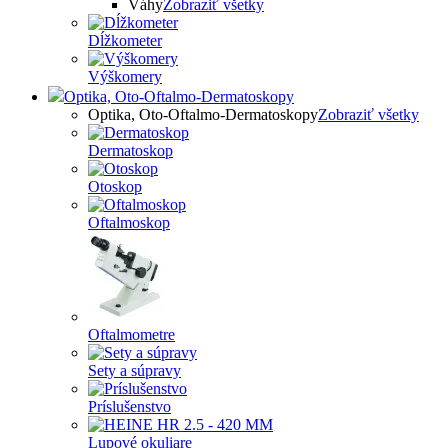
Váhy
Zobraziť všetky
Dĺžkometer
Výškomery
Optika, Oto-Oftalmo-Dermatoskopy
Optika, Oto-Oftalmo-Dermatoskopy
Zobraziť všetky
Dermatoskop
Otoskop
Oftalmoskop
Oftalmometre
Sety a súpravy
Príslušenstvo
Lupové okuliare