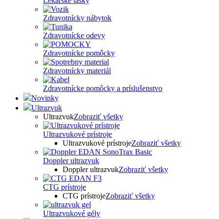
Lekárske tašky
Zdravotnícky nábytok
Zdravotnícke odevy
Zdravotnícke pomôcky
Zdravotnícky materiál
Zdravotnícke pomôcky a príslušenstvo
Novinky
Ultrazvuk
Ultrazvuk
Zobraziť všetky
Ultrazvukové prístroje
Ultrazvukové prístroje
Zobraziť všetky
Doppler ultrazvuk
Doppler ultrazvuk
Zobraziť všetky
CTG prístroje
CTG prístroje
Zobraziť všetky
Ultrazvukové gély