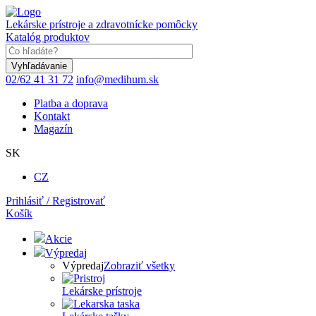
Skočiť
na
Lekárske prístroje a zdravotnícke pomôcky
hlavný
Katalóg produktov
obsah
Keyword
02/62 41 31 72
info@medihum.sk
Platba a doprava
Kontakt
Magazín
SK
CZ
Prihlásiť / Registrovať
Košík
Akcie
Výpredaj
Výpredaj
Zobraziť všetky
Lekárske prístroje