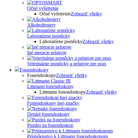
Očné vyšetrenie
Očné vyšetrenie
Zobraziť všetky
Alkoholtestery
Laboratórne pomôcky
Laboratórne pomôcky
Zobraziť všetky
Iné meracie prístroje
Veterinárne pomôcky a prístroje pre prax
Fonendoskopy
Fonendoskopy
Zobraziť všetky
Littmann fonendoskopy
Littmann fonendoskopy
Zobraziť všetky
Fonendoskopy inej značky
Detské fonendoskopy
Puzdro na fonendoskop
Príslušenstvo k Littmann fonendoskopom