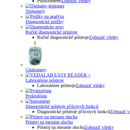
Pulzoximetre
Zobraziť všetky
Teplomery
Diagnostické prúžky
Ručné diagnostické prístroje
Ručné diagnostické prístroje
Zobraziť všetky
Glukomery
Laboratórne prístroje
Laboratórne prístroje
Zobraziť všetky
Proktológia
Diagnostické prístroje pľúcnych funkcií
Diagnostické prístroje pľúcnych funkcií
Zobraziť v
Prístroj na meranie sluchu
Prístroj na meranie sluchu
Zobraziť všetky