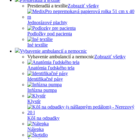
Prestieradlá a textílie
Prestieradlá a textílie
Zobraziť všetky
Jednorázové plachty
Podložky pod pacienta
Iné textílie
Vybavenie ambulancií a nemocnic
Vybavenie ambulancií a nemocnic
Zobraziť všetky
Anatómia ľudského tela
Identifikačné pásy
Infúzna pumpa
Klystír
Kôš na odpadky
Nálepka