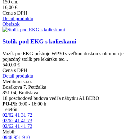
150 cm.
16,00 €
Cena s DPH
Detail produktu
Obrázok
Stolík pod EKG s kolieskami
Vozík pre EKG prístroje WP30 s veľkou doskou s obrubou je
pojazdný stolík pre lekársku tec...
540,00 €
Cena s DPH
Detail produktu
Medihum s.r.o.
Bosákova 7, Petržalka
851 04, Bratislava
18 poschodová budova vedľa nábytku ALBERO
PO-PI:
9:00 - 16:00 h
Telefón:
02/62 41 31 72
02/62 41 41 73
02/62 41 41 72
Mobil:
0948 951 910