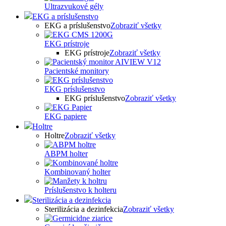
Ultrazvukové gély
EKG a príslušenstvo
EKG a príslušenstvo
Zobraziť všetky
EKG prístroje
EKG prístroje
Zobraziť všetky
Pacientské monitory
EKG príslušenstvo
EKG príslušenstvo
Zobraziť všetky
EKG papiere
Holtre
Holtre
Zobraziť všetky
ABPM holter
Kombinovaný holter
Príslušenstvo k holteru
Sterilizácia a dezinfekcia
Sterilizácia a dezinfekcia
Zobraziť všetky