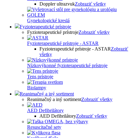
Doppler ultrazvuk
Zobraziť všetky
Gynekologické kreslá
Fyzioterapeutické prístroje
Fyzioterapeutické prístroje
Zobraziť všetky
Fyzioterapeutické prístroje - ASTAR
Fyzioterapeutické prístroje - ASTAR
Zobraziť
všetky
Nízkovýkonné fyzioterapeutické prístroje
Tens prístroje
Biolampy
Reanimačný a iný sortiment
Reanimačný a iný sortiment
Zobraziť všetky
AED Defibrilátory
AED Defibrilátory
Zobraziť všetky
Resuscitačné sety