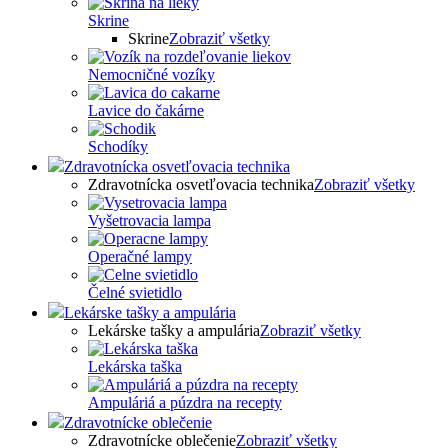
Skrine
Skrine
Zobraziť všetky
Nemocničné vozíky
Lavice do čakárne
Schodíky
Zdravotnícka osvetľovacia technika
Zdravotnícka osvetľovacia technika
Zobraziť všetky
Vyšetrovacia lampa
Operačné lampy
Čelné svietidlo
Lekárske tašky a ampulária
Lekárske tašky a ampulária
Zobraziť všetky
Lekárska taška
Ampuláriá a púzdra na recepty
Zdravotnícke oblečenie
Zdravotnícke oblečenie
Zobraziť všetky