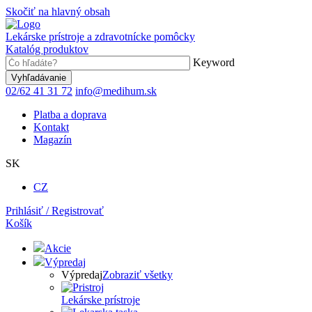
Skočiť na hlavný obsah
Lekárske prístroje a zdravotnícke pomôcky
Katalóg produktov
Keyword
02/62 41 31 72
info@medihum.sk
Platba a doprava
Kontakt
Magazín
SK
CZ
Prihlásiť / Registrovať
Košík
Akcie
Výpredaj
Výpredaj
Zobraziť všetky
Lekárske prístroje