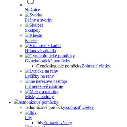
Nožnice
Peány a svorky
Skalpely
Kliešte
Hrtanové zrkadlá
Gynekologické pomôcky
Gynekologické pomôcky
Zobraziť všetky
Lyžičky na rany
Iné nerezové nástroje
Misky a nádoby
Jednorázové pomôcky
Jednorázové pomôcky
Zobraziť všetky
Ihly
Ihly
Zobraziť všetky