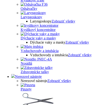
Kyslíkové fľaše
Odsávačky
Laryngoskopy
Laryngoskopy
Zobraziť všetky
Kyslíkový koncentrátor
Dýchacie vaky a masky
Dýchacie vaky a masky
Zobraziť všetky
Vzduchovody a intubácia
Vzduchovody a intubácia
Zobraziť všetky
Nosidlá
Zdravotnícke tašky
Nerezové nástroje
Nerezové nástroje
Zobraziť všetky
Pinzety