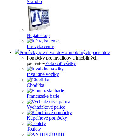
Škrtidlo
Negatoskop
Iné vybavenie
Pomôcky pre invalidov a imobilných pacientov
Pomôcky pre invalidov a imobilných
pacientov
Zobraziť všetky
Invalidné vozíky
Chodítka
Francúzske barle
Vychádzkové palice
Kúpelňové pomôcky
Toalety