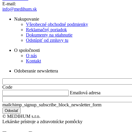
E-mail:
info@medihum.sk
Nakupovanie
Všeobecné obchodné podmienky
Reklamačný poriadok
Dokumenty na stiahnutie
Odstúpiť od zmluvy tu
O spoločnosti
O nás
Kontakt
Odoberanie newslettera
Code
Emailová adresa
mailchimp_signup_subscribe_block_newsletter_form
© MEDIHUM s.r.o.
Lekárske prístroje a zdravotnícke pomôcky