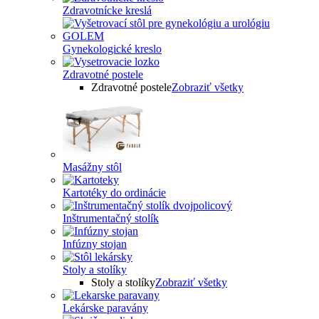
Zdravotnícke kreslá
Gynekologické kreslo
Zdravotné postele
Zdravotné postele
Zobraziť všetky
Masážny stôl
Kartotéky do ordinácie
Inštrumentačný stolík
Infúzny stojan
Stoly a stolíky
Stoly a stolíky
Zobraziť všetky
Lekárske paravány