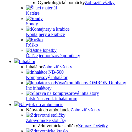
Gynekologické pomôcky
Zobraziť všetky
Katétre
Sondy
Kontajnery a krabice
Rúško
Ďalšie jednorázové pomôcky
Inhalátor
Inhalátor
Zobraziť všetky
Kompresový inhalátor
Iné inhalátory
Príslušenstvo k inhalátorom
Nábytok do ambulancie
Nábytok do ambulancie
Zobraziť všetky
Zdravotnícke stoličky
Zdravotnícke stoličky
Zobraziť všetky