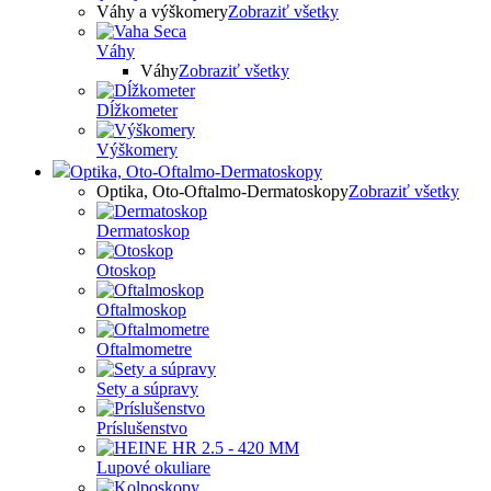
Váhy a výškomery
Zobraziť všetky
Váhy
Váhy
Zobraziť všetky
Dĺžkometer
Výškomery
Optika, Oto-Oftalmo-Dermatoskopy
Optika, Oto-Oftalmo-Dermatoskopy
Zobraziť všetky
Dermatoskop
Otoskop
Oftalmoskop
Oftalmometre
Sety a súpravy
Príslušenstvo
Lupové okuliare