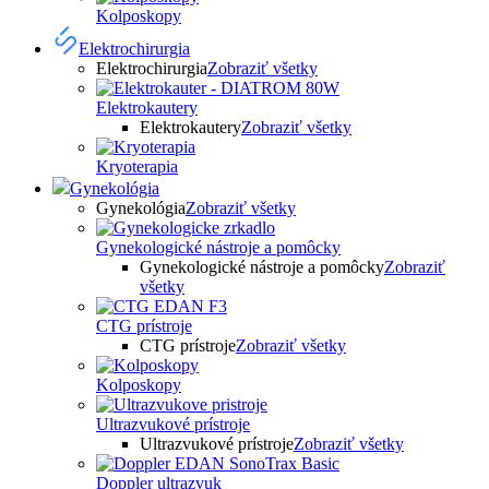
Kolposkopy
Elektrochirurgia
Elektrochirurgia
Zobraziť všetky
Elektrokautery
Elektrokautery
Zobraziť všetky
Kryoterapia
Gynekológia
Gynekológia
Zobraziť všetky
Gynekologické nástroje a pomôcky
Gynekologické nástroje a pomôcky
Zobraziť
všetky
CTG prístroje
CTG prístroje
Zobraziť všetky
Kolposkopy
Ultrazvukové prístroje
Ultrazvukové prístroje
Zobraziť všetky
Doppler ultrazvuk