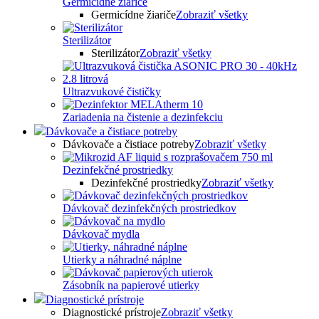
Germicídne žiariče
Germicídne žiariče
Zobraziť všetky
Sterilizátor
Sterilizátor
Zobraziť všetky
Ultrazvukové čističky
Zariadenia na čistenie a dezinfekciu
Dávkovače a čistiace potreby
Dávkovače a čistiace potreby
Zobraziť všetky
Dezinfekčné prostriedky
Dezinfekčné prostriedky
Zobraziť všetky
Dávkovač dezinfekčných prostriedkov
Dávkovač mydla
Utierky a náhradné náplne
Zásobník na papierové utierky
Diagnostické prístroje
Diagnostické prístroje
Zobraziť všetky