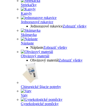
Striekačky
Kanyly
Jednorazové rukavice
Jednorazové rukavice
Zobraziť všetky
Skúmavka
Náplaste
Náplaste
Zobraziť všetky
Obväzový materiál
Obväzový materiál
Zobraziť všetky
Chirurgické šijacie potreby
Vaty
Gynekologické pomôcky