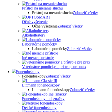
Prístroj na meranie sluchu
Prístroj na meranie sluchu
Zobraziť všetky
Očné vyšetrenie
Očné vyšetrenie
Zobraziť všetky
Alkoholtestery
Laboratórne pomôcky
Laboratórne pomôcky
Zobraziť všetky
Iné meracie prístroje
Veterinárne pomôcky a prístroje pre prax
Fonendoskopy
Fonendoskopy
Zobraziť všetky
Littmann fonendoskopy
Littmann fonendoskopy
Zobraziť všetky
Fonendoskopy inej značky
Detské fonendoskopy