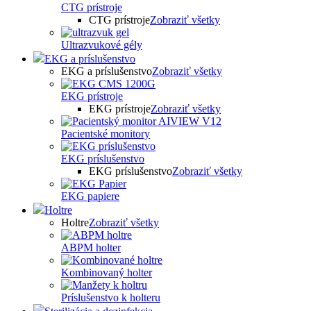
CTG prístroje
CTG prístroje
Zobraziť všetky
Ultrazvukové gély
EKG a príslušenstvo
EKG a príslušenstvo
Zobraziť všetky
EKG prístroje
EKG prístroje
Zobraziť všetky
Pacientské monitory
EKG príslušenstvo
EKG príslušenstvo
Zobraziť všetky
EKG papiere
Holtre
Holtre
Zobraziť všetky
ABPM holter
Kombinovaný holter
Príslušenstvo k holteru