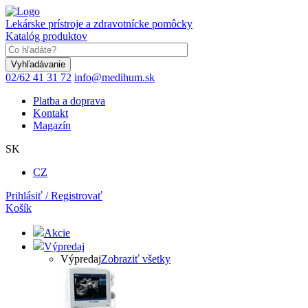
Skočiť
na
Lekárske prístroje a zdravotnícke pomôcky
hlavný
Katalóg produktov
obsah
Keyword
02/62 41 31 72
info@medihum.sk
Platba a doprava
Kontakt
Magazín
SK
CZ
Prihlásiť / Registrovať
Košík
Akcie
Výpredaj
Výpredaj
Zobraziť všetky