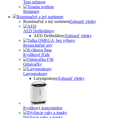
Tens prístroje
Biolampy
Reanimačný a iný sortiment
Reanimačný a iný sortiment
Zobraziť všetky
AED Defibrilátory
AED Defibrilátory
Zobraziť všetky
Resuscitačné sety
Kyslíkové fľaše
Odsávačky
Laryngoskopy
Laryngoskopy
Zobraziť všetky
Kyslíkový koncentrátor
Dýchacie vaky a masky