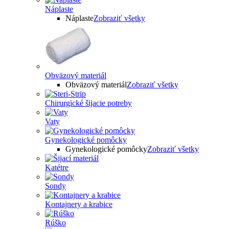
Náplaste
Náplaste
Zobraziť všetky
Obväzový materiál
Obväzový materiál
Zobraziť všetky
Chirurgické šijacie potreby
Vaty
Gynekologické pomôcky
Gynekologické pomôcky
Zobraziť všetky
Katétre
Sondy
Kontajnery a krabice
Rúško