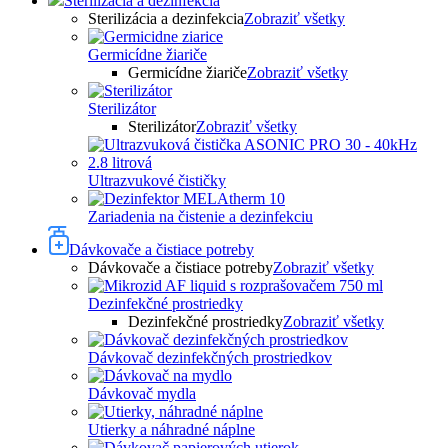
Sterilizácia a dezinfekcia
Sterilizácia a dezinfekcia
Zobraziť všetky
Germicídne žiariče
Germicídne žiariče
Zobraziť všetky
Sterilizátor
Sterilizátor
Zobraziť všetky
Ultrazvukové čističky
Zariadenia na čistenie a dezinfekciu
Dávkovače a čistiace potreby
Dávkovače a čistiace potreby
Zobraziť všetky
Dezinfekčné prostriedky
Dezinfekčné prostriedky
Zobraziť všetky
Dávkovač dezinfekčných prostriedkov
Dávkovač mydla
Utierky a náhradné náplne