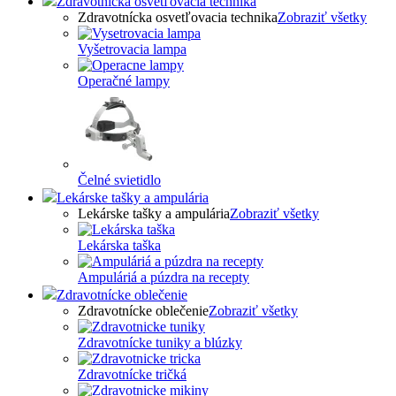
Zdravotnícka osvetľovacia technika
Zdravotnícka osvetľovacia technika
Zobraziť všetky
Vyšetrovacia lampa
Operačné lampy
Čelné svietidlo
Lekárske tašky a ampulária
Lekárske tašky a ampulária
Zobraziť všetky
Lekárska taška
Ampuláriá a púzdra na recepty
Zdravotnícke oblečenie
Zdravotnícke oblečenie
Zobraziť všetky
Zdravotnícke tuniky a blúzky
Zdravotnícke tričká