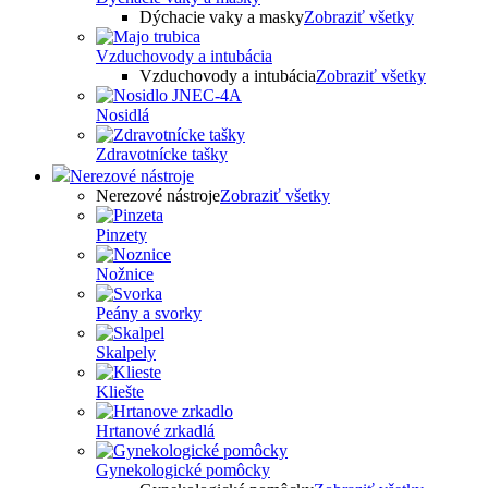
Dýchacie vaky a masky
Zobraziť všetky
Vzduchovody a intubácia
Vzduchovody a intubácia
Zobraziť všetky
Nosidlá
Zdravotnícke tašky
Nerezové nástroje
Nerezové nástroje
Zobraziť všetky
Pinzety
Nožnice
Peány a svorky
Skalpely
Kliešte
Hrtanové zrkadlá
Gynekologické pomôcky