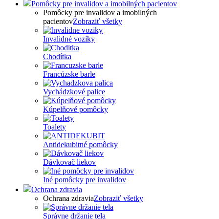
Pomôcky pre invalidov a imobilných pacientov
Pomôcky pre invalidov a imobilných
pacientov
Zobraziť všetky
Invalidné vozíky
Chodítka
Francúzske barle
Vychádzkové palice
Kúpelňové pomôcky
Toalety
Antidekubitné pomôcky
Dávkovač liekov
Iné pomôcky pre invalidov
Ochrana zdravia
Ochrana zdravia
Zobraziť všetky
Správne držanie tela