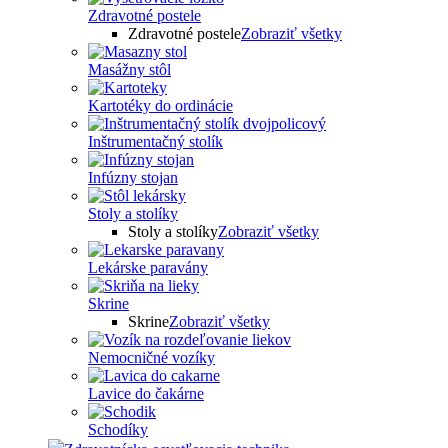
Zdravotné postele
Zdravotné postele
Zobraziť všetky
Masážny stôl
Kartotéky do ordinácie
Inštrumentačný stolík
Infúzny stojan
Stoly a stolíky
Stoly a stolíky
Zobraziť všetky
Lekárske paravány
Skrine
Skrine
Zobraziť všetky
Nemocničné vozíky
Lavice do čakárne
Schodíky