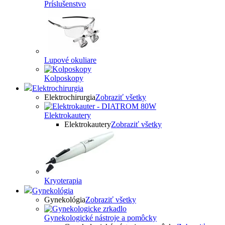
Príslušenstvo
Lupové okuliare
Kolposkopy
Elektrochirurgia
Elektrochirurgia
Zobraziť všetky
Elektrokautery
Elektrokautery
Zobraziť všetky
Kryoterapia
Gynekológia
Gynekológia
Zobraziť všetky
Gynekologické nástroje a pomôcky