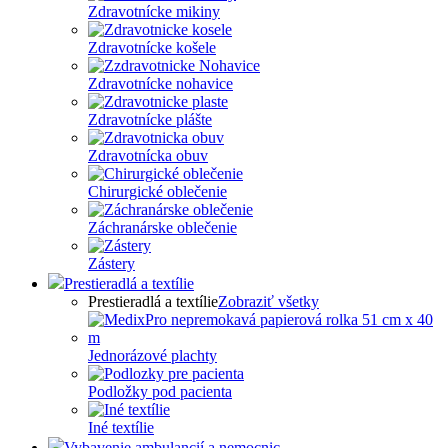
Zdravotnícke mikiny
Zdravotnícke košele
Zdravotnícke nohavice
Zdravotnícke plášte
Zdravotnícka obuv
Chirurgické oblečenie
Záchranárske oblečenie
Zástery
Prestieradlá a textílie
Prestieradlá a textílie
Zobraziť všetky
Jednorázové plachty
Podložky pod pacienta
Iné textílie
Vybavenie ambulancií a nemocnic