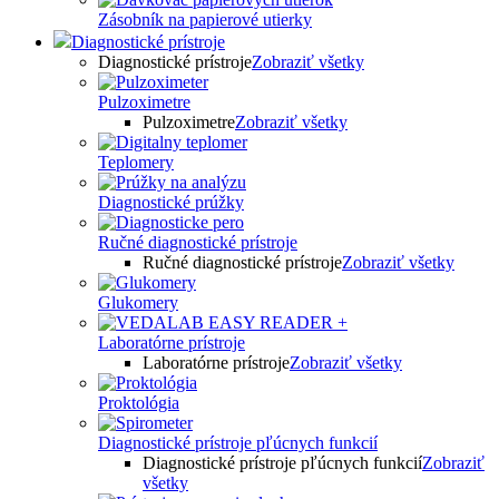
Zásobník na papierové utierky
Diagnostické prístroje
Diagnostické prístroje
Zobraziť všetky
Pulzoximetre
Pulzoximetre
Zobraziť všetky
Teplomery
Diagnostické prúžky
Ručné diagnostické prístroje
Ručné diagnostické prístroje
Zobraziť všetky
Glukomery
Laboratórne prístroje
Laboratórne prístroje
Zobraziť všetky
Proktológia
Diagnostické prístroje pľúcnych funkcií
Diagnostické prístroje pľúcnych funkcií
Zobraziť
všetky