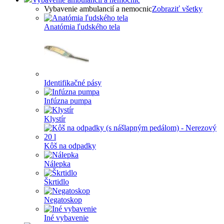
Vybavenie ambulancií a nemocnic
Zobraziť všetky
Anatómia ľudského tela
Identifikačné pásy
Infúzna pumpa
Klystír
Kôš na odpadky
Nálepka
Škrtidlo
Negatoskop
Iné vybavenie