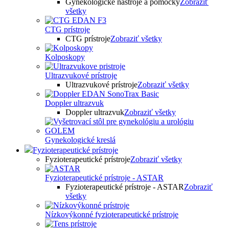
Gynekologické nástroje a pomôcky
Zobraziť
všetky
CTG prístroje
CTG prístroje
Zobraziť všetky
Kolposkopy
Ultrazvukové prístroje
Ultrazvukové prístroje
Zobraziť všetky
Doppler ultrazvuk
Doppler ultrazvuk
Zobraziť všetky
Gynekologické kreslá
Fyzioterapeutické prístroje
Fyzioterapeutické prístroje
Zobraziť všetky
Fyzioterapeutické prístroje - ASTAR
Fyzioterapeutické prístroje - ASTAR
Zobraziť
všetky
Nízkovýkonné fyzioterapeutické prístroje