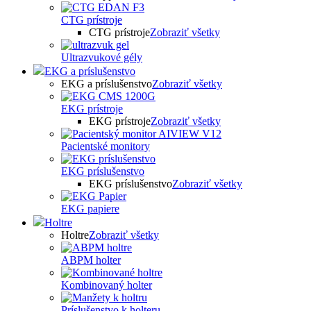
CTG prístroje
CTG prístroje
Zobraziť všetky
Ultrazvukové gély
EKG a príslušenstvo
EKG a príslušenstvo
Zobraziť všetky
EKG prístroje
EKG prístroje
Zobraziť všetky
Pacientské monitory
EKG príslušenstvo
EKG príslušenstvo
Zobraziť všetky
EKG papiere
Holtre
Holtre
Zobraziť všetky
ABPM holter
Kombinovaný holter
Príslušenstvo k holteru