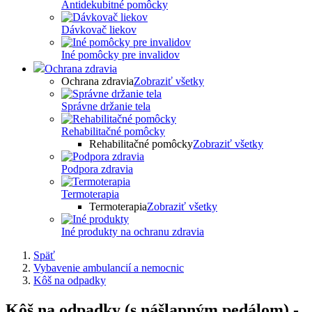
Antidekubitné pomôcky
Dávkovač liekov
Iné pomôcky pre invalidov
Ochrana zdravia
Ochrana zdravia
Zobraziť všetky
Správne držanie tela
Rehabilitačné pomôcky
Rehabilitačné pomôcky
Zobraziť všetky
Podpora zdravia
Termoterapia
Termoterapia
Zobraziť všetky
Iné produkty na ochranu zdravia
Späť
Vybavenie ambulancií a nemocnic
Kôš na odpadky
Kôš na odpadky (s nášlapným pedálom) -