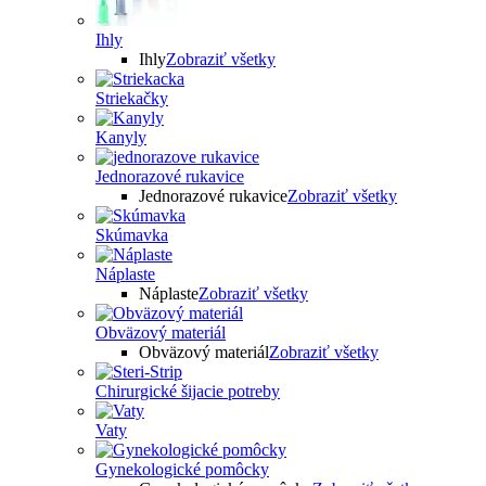
Ihly
Ihly
Zobraziť všetky
Striekačky
Kanyly
Jednorazové rukavice
Jednorazové rukavice
Zobraziť všetky
Skúmavka
Náplaste
Náplaste
Zobraziť všetky
Obväzový materiál
Obväzový materiál
Zobraziť všetky
Chirurgické šijacie potreby
Vaty
Gynekologické pomôcky