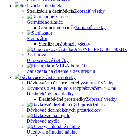
Sterilizácia a dezinfekcia
Sterilizácia a dezinfekcia
Zobraziť všetky
Germicídne žiariče
Germicídne žiariče
Zobraziť všetky
Sterilizátor
Sterilizátor
Zobraziť všetky
Ultrazvukové čističky
Zariadenia na čistenie a dezinfekciu
Dávkovače a čistiace potreby
Dávkovače a čistiace potreby
Zobraziť všetky
Dezinfekčné prostriedky
Dezinfekčné prostriedky
Zobraziť všetky
Dávkovač dezinfekčných prostriedkov
Dávkovač mydla
Utierky a náhradné náplne