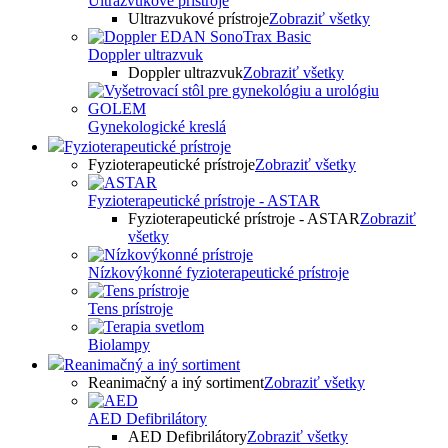
Ultrazvukové prístroje
Ultrazvukové prístroje
Zobraziť všetky
Doppler ultrazvuk
Doppler ultrazvuk
Zobraziť všetky
Gynekologické kreslá
Fyzioterapeutické prístroje
Fyzioterapeutické prístroje
Zobraziť všetky
Fyzioterapeutické prístroje - ASTAR
Fyzioterapeutické prístroje - ASTAR
Zobraziť
všetky
Nízkovýkonné fyzioterapeutické prístroje
Tens prístroje
Biolampy
Reanimačný a iný sortiment
Reanimačný a iný sortiment
Zobraziť všetky
AED Defibrilátory
AED Defibrilátory
Zobraziť všetky