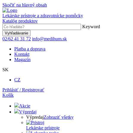
Skočiť na hlavný obsah
Lekárske prístroje a zdravotnícke pomôcky
Katalóg produktov
Keyword
02/62 41 31 72
info@medihum.sk
Platba a doprava
Kontakt
Magazín
SK
CZ
Prihlásiť / Registrovať
Košík
Akcie
Výpredaj
Výpredaj
Zobraziť všetky
Lekárske prístroje