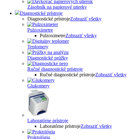
Zásobník na papierové utierky
Diagnostické prístroje
Diagnostické prístroje
Zobraziť všetky
Pulzoximetre
Pulzoximetre
Zobraziť všetky
Teplomery
Diagnostické prúžky
Ručné diagnostické prístroje
Ručné diagnostické prístroje
Zobraziť všetky
Glukomery
Laboratórne prístroje
Laboratórne prístroje
Zobraziť všetky
Proktológia