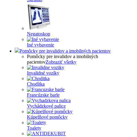
Negatoskop
Iné vybavenie
Pomôcky pre invalidov a imobilných pacientov
Pomôcky pre invalidov a imobilných
pacientov
Zobraziť všetky
Invalidné vozíky
Chodítka
Francúzske barle
Vychádzkové palice
Kúpelňové pomôcky
Toalety