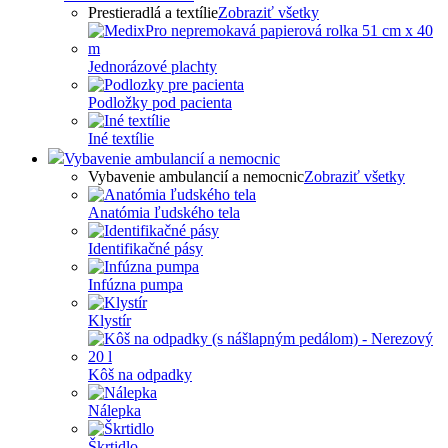
Prestieradlá a textílie
Zobraziť všetky
Jednorázové plachty
Podložky pod pacienta
Iné textílie
Vybavenie ambulancií a nemocnic
Vybavenie ambulancií a nemocnic
Zobraziť všetky
Anatómia ľudského tela
Identifikačné pásy
Infúzna pumpa
Klystír
Kôš na odpadky
Nálepka
Škrtidlo