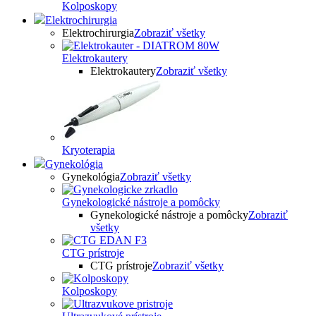
Kolposkopy
Elektrochirurgia
Elektrochirurgia
Zobraziť všetky
Elektrokautery
Elektrokautery
Zobraziť všetky
Kryoterapia
Gynekológia
Gynekológia
Zobraziť všetky
Gynekologické nástroje a pomôcky
Gynekologické nástroje a pomôcky
Zobraziť
všetky
CTG prístroje
CTG prístroje
Zobraziť všetky
Kolposkopy