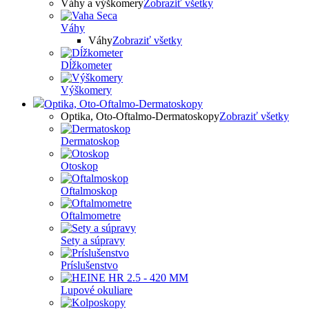
Váhy a výškomery
Zobraziť všetky
Váhy
Váhy
Zobraziť všetky
Dĺžkometer
Výškomery
Optika, Oto-Oftalmo-Dermatoskopy
Optika, Oto-Oftalmo-Dermatoskopy
Zobraziť všetky
Dermatoskop
Otoskop
Oftalmoskop
Oftalmometre
Sety a súpravy
Príslušenstvo
Lupové okuliare