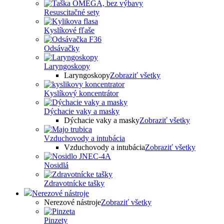
Resuscitačné sety
Kyslíkové fľaše
Odsávačky
Laryngoskopy
Laryngoskopy
Zobraziť všetky
Kyslíkový koncentrátor
Dýchacie vaky a masky
Dýchacie vaky a masky
Zobraziť všetky
Vzduchovody a intubácia
Vzduchovody a intubácia
Zobraziť všetky
Nosidlá
Zdravotnícke tašky
Nerezové nástroje
Nerezové nástroje
Zobraziť všetky
Pinzety