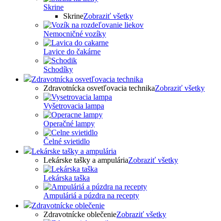
Skrine
Skrine
Zobraziť všetky
Nemocničné vozíky
Lavice do čakárne
Schodíky
Zdravotnícka osvetľovacia technika
Zdravotnícka osvetľovacia technika
Zobraziť všetky
Vyšetrovacia lampa
Operačné lampy
Čelné svietidlo
Lekárske tašky a ampulária
Lekárske tašky a ampulária
Zobraziť všetky
Lekárska taška
Ampuláriá a púzdra na recepty
Zdravotnícke oblečenie
Zdravotnícke oblečenie
Zobraziť všetky